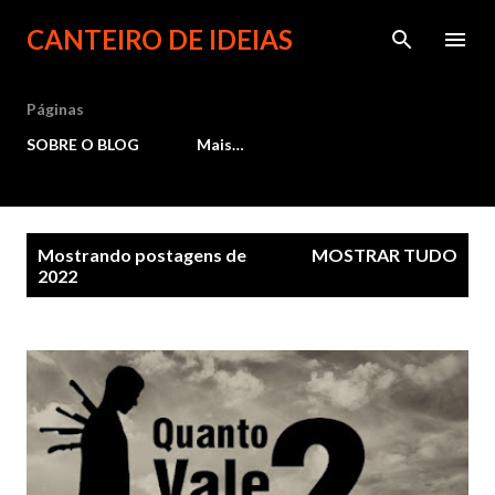
Pular para o conteúdo principal
CANTEIRO DE IDEIAS
Páginas
SOBRE O BLOG
Mais…
P
Mostrando postagens de
MOSTRAR TUDO
2022
o
s
t
a
g
e