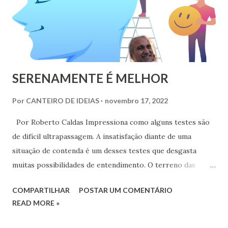
SERENAMENTE É MELHOR
Por
CANTEIRO DE IDEIAS
novembro 17, 2022
Por Roberto Caldas Impressiona como alguns testes são
de difícil ultrapassagem. A insatisfação diante de uma
situação de contenda é um desses testes que desgasta
muitas possibilidades de entendimento. O terreno das
emoções é um fio vibrátil que conduz eletricidade em fluxo
COMPARTILHAR
POSTAR UM COMENTÁRIO
constante. As descargas intempestivas derivadas de
READ MORE »
momentos de plena inquietação repercute no corpo e na
alma do emitente e pode produzir desorganização em