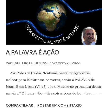
primeiros problemas que se apresenta é o das
interpretações dos textos da Codificação. Mas o que é
interpretar?
A PALAVRA É AÇÃO
Por
CANTEIRO DE IDEIAS
novembro 28, 2022
Por Roberto Caldas Nenhuma outra menção seria
melhor para iniciar essa conversa, senão a PALAVRA de
Jesus. É em Lucas (VI; 45) que o Mestre se pronuncia dessa
maneira:” O homem bom tira coisas boas do bom tesouro
que está em seu coração, e o homem mau tira coisas más
COMPARTILHAR
POSTAR UM COMENTÁRIO
do mal que está em seu coração, porque sua boca fala do