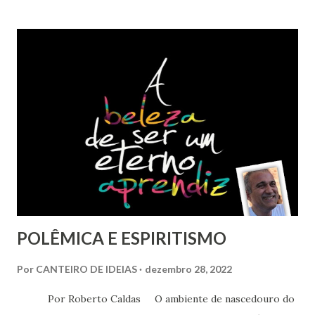
planeta que mais mata ativistas ambientais.
POLÊMICA E ESPIRITISMO
Por
CANTEIRO DE IDEIAS
dezembro 28, 2022
Por Roberto Caldas O ambiente de nascedouro do