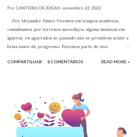
Por
CANTEIRO DE IDEIAS
novembro 22, 2022
Por Alexandre Júnior Vivemos em tempos sombrios,
caminhamos por terrenos movediços, alguns insistem em
ignorar, ou agarrados ao passado não se permitem sentir a
brisa suave do progresso. Fazemos parte de uma
civilização, que pasmem! Uma parcela muito significativa,
COMPARTILHAR
6 COMENTÁRIOS
READ MORE »
prefere a negação da ciência, e em meio ao caos e a morte
de uma pandemia defendem o uso de medicamentos
ineficazes, alguns inclusive que acarretaram mortes, pois
além de sua ineficácia produziram adoecimentos e ceifaram
vidas por contra indicações.