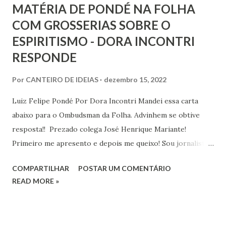
MATÉRIA DE PONDÉ NA FOLHA
COM GROSSERIAS SOBRE O
ESPIRITISMO - DORA INCONTRI
RESPONDE
Por
CANTEIRO DE IDEIAS
dezembro 15, 2022
Luiz Felipe Pondé Por Dora Incontri Mandei essa carta
abaixo para o Ombudsman da Folha. Advinhem se obtive
resposta!! Prezado colega José Henrique Mariante!
Primeiro me apresento e depois me queixo! Sou jornalista,
mestre, doutora e pós-doutora em Filosofia da Educação
COMPARTILHAR
POSTAR UM COMENTÁRIO
pela USP, tenho mais de 40 livros publicados, dirijo a
READ MORE »
Editora Comenius e o projeto alternativo de educação
Universidade Livre Pampédia. Também tenho sido
colaboradora nos últimos anos do Jornal GGN, tendo