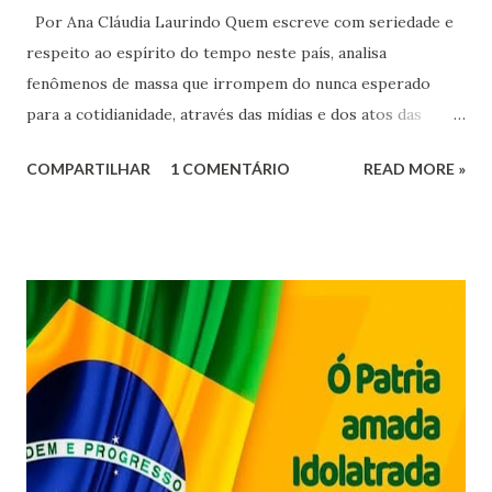
Por Ana Cláudia Laurindo Quem escreve com seriedade e
respeito ao espírito do tempo neste país, analisa
fenômenos de massa que irrompem do nunca esperado
para a cotidianidade, através das mídias e dos atos das
pessoas contaminadas pelas ideias estranhas,
COMPARTILHAR
1 COMENTÁRIO
READ MORE »
incongruentes, pinceladas com forte teor de insanidade que
assustam e inspiram sentimentos que não gostamos de
abrigar.