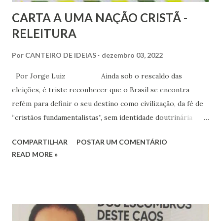
CARTA A UMA NAÇÃO CRISTÃ -
RELEITURA
Por
CANTEIRO DE IDEIAS
dezembro 03, 2022
Por Jorge Luiz Ainda sob o rescaldo das
eleições, é triste reconhecer que o Brasil se encontra
refém para definir o seu destino como civilização, da fé de
“cristãos fundamentalistas”, sem identidade doutrinária
alguma, que transita em um mar de contradições que vão
COMPARTILHAR
POSTAR UM COMENTÁRIO
desde Teologia da Prosperidade, Antigo Testamento, até
READ MORE »
Boa Nova de Jesus, temperadas com o pior da política
brasileira. Com esse constructo ideológico, no oceano da
ideologia capitalista, formou-se uma célula com
características fascistas. Com experiências desses gêneros,
o cristianismo vem, ao longo, esvaziando-se como