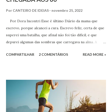
Por
CANTEIRO DE IDEIAS
novembro 25, 2022
Por Dora Incontri Esse é último Diário da mama que
escrevo, porque alcancei a cura. Escrevo feliz, certa de que
superei uma batalha, que afinal não foi tão difícil, e que
depurei algumas das sombras que carregava na alma. A
impressão é que elas se materializaram no câncer e com a
COMPARTILHAR
2 COMENTÁRIOS
READ MORE »
cura do tumor, esvaíram-se também.