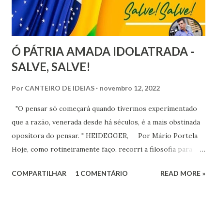
Ó PÁTRIA AMADA IDOLATRADA -
SALVE, SALVE!
Por
CANTEIRO DE IDEIAS
novembro 12, 2022
"O pensar só começará quando tivermos experimentado
que a razão, venerada desde há séculos, é a mais obstinada
opositora do pensar. " HEIDEGGER, Por Mário Portela
Hoje, como rotineiramente faço, recorri a filosofia para
entender o existir. Meu Eu ainda é, por demais,
COMPARTILHAR
1 COMENTÁRIO
READ MORE »
fragmentado e trago ainda muitas dúvidas sobre minhas
escolhas. Na manhã dessa segunda-feira recebi inúmeras
mensagens. Amigos, doadores, leitores e ouvintes vieram