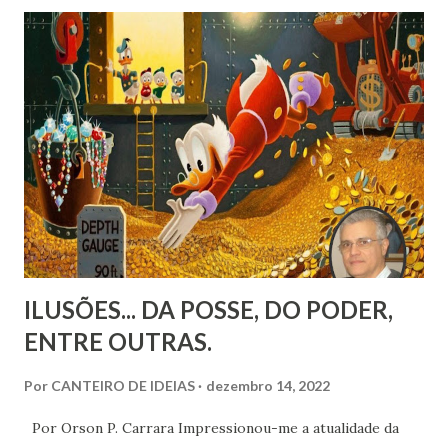
interrompido por um tempo as minhas contribuições lá,
por causa de uma luta contra o câncer. Sou uma liderança
bastante conhecida do espiritismo progressista - porque
como em todas as filosofias e religiões há os
conservadores, fundamentalistas e há os que pensam e
repensam as próprias raízes.
ILUSÕES... DA POSSE, DO PODER,
ENTRE OUTRAS.
Por
CANTEIRO DE IDEIAS
dezembro 14, 2022
Por Orson P. Carrara Impressionou-me a atualidade da