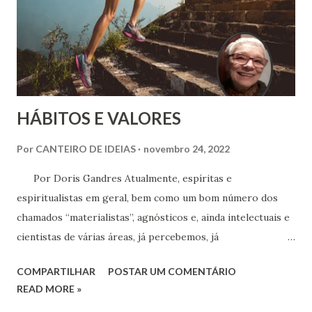
HÁBITOS E VALORES
Por
CANTEIRO DE IDEIAS
novembro 24, 2022
Por Doris Gandres Atualmente, espíritas e
espiritualistas em geral, bem como um bom número dos
chamados “materialistas”, agnósticos e, ainda intelectuais e
cientistas de várias áreas, já percebemos, já
compreendemos, já sabemos, que somos criaturas
COMPARTILHAR
POSTAR UM COMENTÁRIO
portadoras de um potencial incomensurável – e, me
READ MORE »
aventuro a dizer, inesgotável – capaz de realizações e