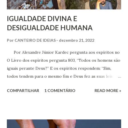
IGUALDADE DIVINA E
DESIGUALDADE HUMANA
Por
CANTEIRO DE IDEIAS
dezembro 21, 2022
Por Alexandre Júnior Kardec pergunta aos espíritos no
O Livro dos espíritos pergunta 803, “Todos os homens são
iguais perante Deus?” E os espíritos respondem: “Sim,
todos tendem para o mesmo fim e Deus fez as suas leis
para todos. “O sol brilha para todos”, e com isso dizeis uma
COMPARTILHAR
1 COMENTÁRIO
READ MORE »
verdade maior e mais geral do que pensais. Este
pensamento espírita obedece a uma verdade divina, porém,
parece não estabelecer uma realidade social. Desta forma,
estes raciocínios parecem ser incongruentes.