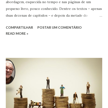
abordagem, esquecida no tempo e nas páginas de um
pequeno livro, pouco conhecido. Dentre os textos – apenas
duas dezenas de capítulos – e depois da metade do
pequeno livro de 100 páginas, encontramos o capítulo
COMPARTILHAR
POSTAR UM COMENTÁRIO
Velho Processo.
READ MORE »