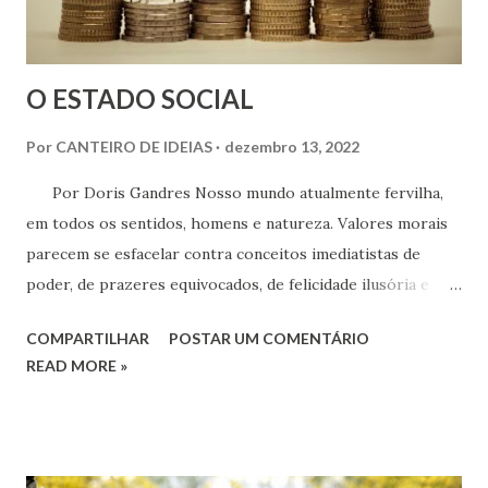
O ESTADO SOCIAL
Por
CANTEIRO DE IDEIAS
dezembro 13, 2022
Por Doris Gandres Nosso mundo atualmente fervilha,
em todos os sentidos, homens e natureza. Valores morais
parecem se esfacelar contra conceitos imediatistas de
poder, de prazeres equivocados, de felicidade ilusória e
enganosa. O progresso técnico e tecnológico acelerado, o
COMPARTILHAR
POSTAR UM COMENTÁRIO
alto incentivo dado ao desenvolvimento da inteligência com
READ MORE »
o objetivo de superação, não de si mesmo, mas sobretudo
do próximo, transformando praticamente todo tipo de
relação e atividade numa competição muitas vezes desleal,
desviou o homem ainda imaturo espiritualmente de seus