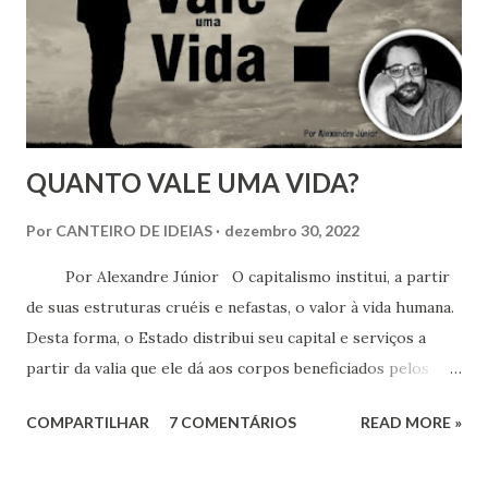
n
s
QUANTO VALE UMA VIDA?
Por
CANTEIRO DE IDEIAS
dezembro 30, 2022
Por Alexandre Júnior O capitalismo institui, a partir
de suas estruturas cruéis e nefastas, o valor à vida humana.
Desta forma, o Estado distribui seu capital e serviços a
partir da valia que ele dá aos corpos beneficiados pelos
mesmos. Ou seja: o valor dessa mesma vida depende da
COMPARTILHAR
7 COMENTÁRIOS
READ MORE »
representatividade social a que pertence este sujeito!
Entendemos facilmente por que o Brasil; é o 4° país no