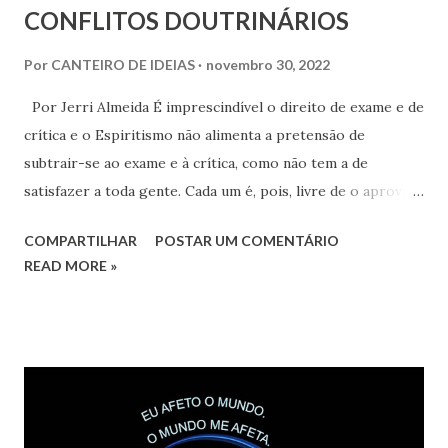
CONFLITOS DOUTRINÁRIOS
Por
CANTEIRO DE IDEIAS
novembro 30, 2022
Por Jerri Almeida É imprescindível o direito de exame e de
crítica e o Espiritismo não alimenta a pretensão de
subtrair-se ao exame e à crítica, como não tem a de
satisfazer a toda gente. Cada um é, pois, livre de o aprovar
ou rejeitar; mas para isso, necessário se faz discuti-lo com
COMPARTILHAR
POSTAR UM COMENTÁRIO
conhecimento de causa (Allan Kardec. “Obras Póstumas”, 1ª
READ MORE »
Parte. Ligeira Resposta aos Detratores do Espiritismo).
Não são poucos os conflitos envolvendo o problema das
interpretações sobre aspectos doutrinários. Sabemos que
o Espiritismo não foi ditado completo, nem imposto à
crença cega. Cabe ao ser humano a observação dos fatos, o
trabalho de estudar, comentar e comparar a fim de tirar
suas próprias ilações e aplicações. No entanto, um dos