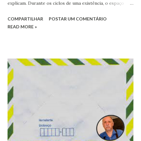
explicam. Durante os ciclos de uma existência, o espaço
individual se torna pista de desfile de desconhecidos que
COMPARTILHAR
POSTAR UM COMENTÁRIO
chegam para, muitas vezes, fazerem parte de nossas vidas.
READ MORE »