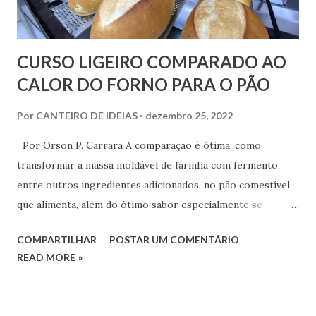
CURSO LIGEIRO COMPARADO AO
CALOR DO FORNO PARA O PÃO
Por
CANTEIRO DE IDEIAS
dezembro 25, 2022
Por Orson P. Carrara A comparação é ótima: como
transformar a massa moldável de farinha com fermento,
entre outros ingredientes adicionados, no pão comestível,
que alimenta, além do ótimo sabor especialmente se
acompanhado de um bom cafezinho, como no hábito tão
COMPARTILHAR
POSTAR UM COMENTÁRIO
brasileiro? Não é difícil responder. Claro, aquela massa terá
READ MORE »
que ir ao forno e sofrer a alta temperatura, para que então
seja consumido em casa ou comercializado.