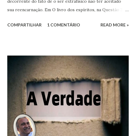
decorrente do fato de o ser extrafísico não ter aceitado
sua reencarnação. Em O livro dos espíritos, na Questão 355,
é ensinado que a aliança do espírito ao corpo não é
COMPARTILHAR
1 COMENTÁRIO
READ MORE »
definitiva, porquanto os laços que o prendem ao corpo são
muito fracos, podendo romper-se por vontade da
individualidade espiritual, recuando diante da prova que
escolheu.