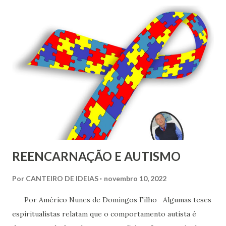
até mim para externar o que sentiam. Alguns esbanjando
felicidade ante a um futuro ainda não construído, outros
traziam o descontentamento, fruto de um presente difícil
de se elaborar. A democracia tem essa nuance, acreditamos
demais que a voz do povo é a voz de Deus e ao final,
infelizmente, parece que a divindade ouve alguns e a outros,
não; como torcida de futebol, que no clamor da paixão roga
aos deuses para que seu time seja vitorioso, esperamos a
conquista e rechaçamos a derrota.
REENCARNAÇÃO E AUTISMO
Por
CANTEIRO DE IDEIAS
novembro 10, 2022
Por Américo Nunes de Domingos Filho Algumas teses
espiritualistas relatam que o comportamento autista é