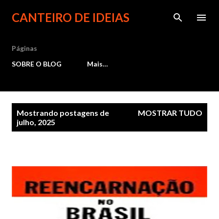
Pular para o conteúdo principal
CANTEIRO DE IDEIAS
Páginas
SOBRE O BLOG
Mais…
P
Mostrando postagens de
MOSTRAR TUDO
julho, 2025
o
s
t
a
g
e