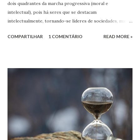
dois quadrantes da marcha progressiva (moral e
intelectual), pois há seres que se destacam
intelectualmente, tornando-se líderes de sociedades, mas
não as conduzem com a elevação dos sentimentos. Então
COMPARTILHAR
1 COMENTÁRIO
READ MORE »
quando dados grupos são vencedores em dadas disputas,
seu objetivo é o da aniquilação (física ou pela restrição de
liberdades ou a expressão de pensamento) dos que se lhes
opõem.