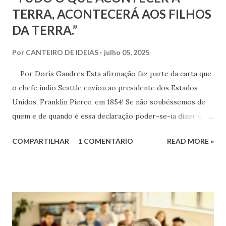
TERRA, ACONTECERÁ AOS FILHOS
DA TERRA.”
Por
CANTEIRO DE IDEIAS
julho 05, 2025
Por Doris Gandres Esta afirmação faz parte da carta que
o chefe índio Seattle enviou ao presidente dos Estados
Unidos, Franklin Pierce, em 1854! Se não soubéssemos de
quem e de quando é essa declaração poder-se-ia dizer que
foi escrita hoje, por alguém com bastante lucidez para
COMPARTILHAR
1 COMENTÁRIO
READ MORE »
perceber a interdependência entre tudo e todos. O modo
como vimos agindo na nossa relação com a Natureza em
geral há muitos séculos, não apenas usando seus recursos,
mas abusando, depredando, destruindo mananciais diversos,
tem gerado consequências danosas e desastrosas cada vez
mais evidentes. Por exemplo, atualmente sabemos que 10