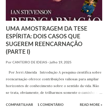
UMA AMOSTRAGEM DA TESE
ESPÍRITA: DOIS CASOS QUE
SUGEREM REENCARNAÇÃO
(PARTE I)
Por
CANTEIRO DE IDEIAS
julho 19, 2025
Por Jerri Almeida Introdução A pesquisa científica sobre
reencarnação oferece contribuições valiosas para ampliar
horizontes de conhecimento sobre o sentido da vida. Não
se trata, obviamente, de trilharmos somente o caminho da
fé ou da crença, pois estamos diante de uma questão mais
COMPARTILHAR
1 COMENTÁRIO
READ MORE »
complexa, que envolve de forma totalizante o saber