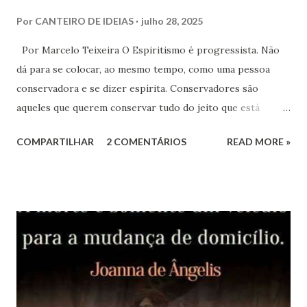
Por
CANTEIRO DE IDEIAS
julho 28, 2025
Por Marcelo Teixeira O Espiritismo é progressista. Não
dá para se colocar, ao mesmo tempo, como uma pessoa
conservadora e se dizer espírita. Conservadores são
aqueles que querem conservar tudo do jeito que está
porque convém a eles. Isso é um contraponto às propostas
COMPARTILHAR
2 COMENTÁRIOS
READ MORE »
de Jesus e Kardec. * A cidade de Petrópolis, na Região
Serrana do RJ, sediou, no início de maio de 2024, a primeira
edição do Festival Literário Internacional de Petrópolis
(Flipetrópolis), que lotou os jardins do Palácio de Cristal,
um dos pontos turísticos mais bonitos da Cidade Imperial.
De 1 a 5 de maio, um público ávido por informação, cultura
e debates de cunho progressista compareceu em massa,
não deixando vazios os auditórios montados para a ocasião,
muito menos a livraria, que permaneceu lotada por todo o