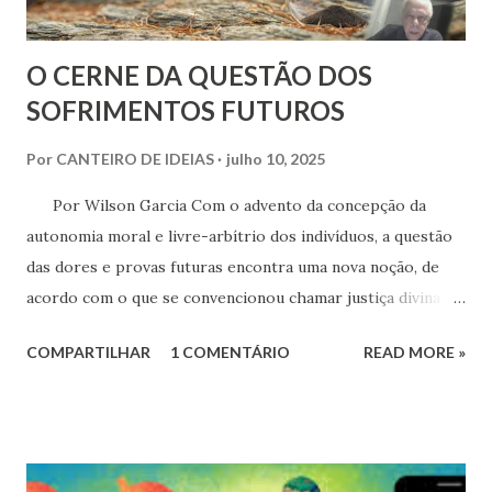
O CERNE DA QUESTÃO DOS
SOFRIMENTOS FUTUROS
Por
CANTEIRO DE IDEIAS
julho 10, 2025
Por Wilson Garcia Com o advento da concepção da
autonomia moral e livre-arbítrio dos indivíduos, a questão
das dores e provas futuras encontra uma nova noção, de
acordo com o que se convencionou chamar justiça divina.
*** Inicialmente. O pior das discussões sobre os
COMPARTILHAR
1 COMENTÁRIO
READ MORE »
fundamentos do Espiritismo se dá quando nos afastamos do
ponto central ou, tão prejudicial quanto, sequer alcançamos
esse ponto, ou seja, permanecemos na periferia dos fatos,
casos e acontecimentos justificadores. As discussões
costumam, normalmente e para mal dos pecados, se