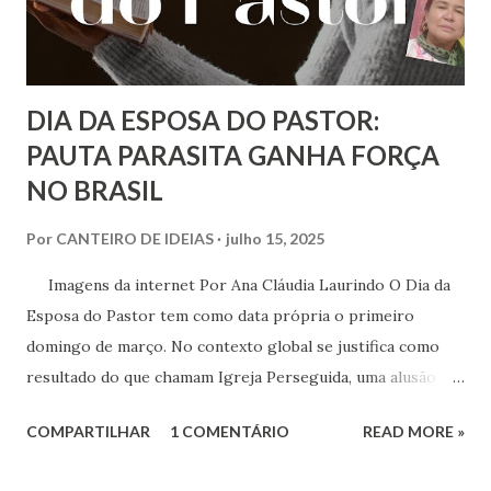
DIA DA ESPOSA DO PASTOR:
PAUTA PARASITA GANHA FORÇA
NO BRASIL
Por
CANTEIRO DE IDEIAS
julho 15, 2025
Imagens da internet Por Ana Cláudia Laurindo O Dia da
Esposa do Pastor tem como data própria o primeiro
domingo de março. No contexto global se justifica como
resultado do que chamam Igreja Perseguida, uma alusão
aos missionários evangélicos que encontram resistência em
COMPARTILHAR
1 COMENTÁRIO
READ MORE »
países que já possuem suas tradições de fé, mas em nome
da expansão evangélico/cristã estas igrejas insistem em se