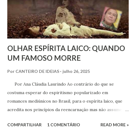
evento. Isso sem falar nas longas filas que o público
enfrentou para conseguir um autógrafo dos escritores
convidados, que foram muitos e de significativa
importância.
OLHAR ESPÍRITA LAICO: QUANDO
UM FAMOSO MORRE
Por
CANTEIRO DE IDEIAS
julho 26, 2025
Por Ana Cláudia Laurindo Ao contrário do que se
costuma esperar do espiritismo popularizado em
romances mediúnicos no Brasil, para o espírita laico, que
acredita nos princípios da reencarnação mas não assume
posição de oráculo, todo desencarne é visto com respeito,
COMPARTILHAR
1 COMENTÁRIO
READ MORE »
independente do prestígio ou fama que a pessoa amealhou
durante a encarnação recente. Por isso não é costume