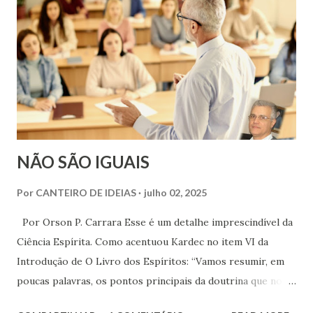
milhões de toneladas de plásticos diversos são jogadas nos
oceanos todo ano! E isso sem considerar todas as outras
tantas coisas, como redes de pescadores, latas, sapatos etc.
e até móveis! Contudo, parece que uma boa parte de nós,
sobretudo aqueles que priorizam seus interesses pessoais,
não está se dando conta da gravidade do que está
acontecendo...
NÃO SÃO IGUAIS
Por
CANTEIRO DE IDEIAS
julho 02, 2025
Por Orson P. Carrara Esse é um detalhe imprescindível da
Ciência Espírita. Como acentuou Kardec no item VI da
Introdução de O Livro dos Espíritos: “Vamos resumir, em
poucas palavras, os pontos principais da doutrina que nos
transmitiram”, sendo esse destacado no título um deles.