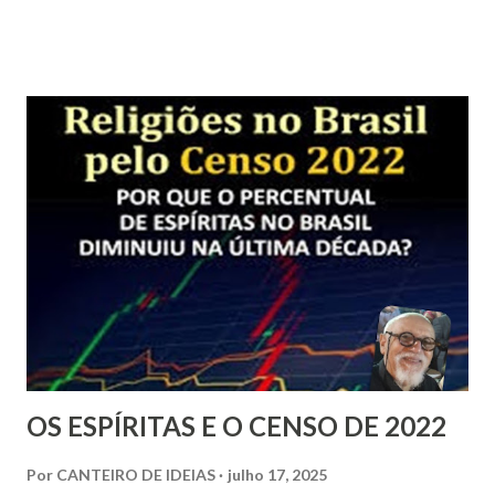
humano. Infelizmente, na atualidade, nem sempre as
pesquisas nessa área ocorrem com o ritmo e os critérios
que as possam alavancar em termos de reconhecimento
científico, mesmo porque o mundo acadêmico, em boa
parte, ainda se ressente dos preconceitos com tal tipo de
temática.
OS ESPÍRITAS E O CENSO DE 2022
Por
CANTEIRO DE IDEIAS
julho 17, 2025