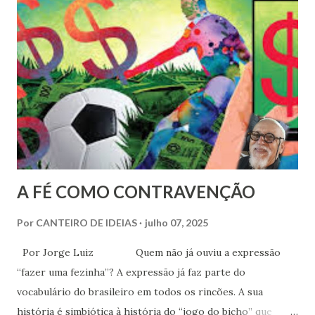
desviarem do foco e alcançar um estágio tal de
distanciamento que fica impossível um retorno. Em grande
parte das vezes, o acirramento dos ânimos se faz inevitável.
A FÉ COMO CONTRAVENÇÃO
Por
CANTEIRO DE IDEIAS
julho 07, 2025
Por Jorge Luiz Quem não já ouviu a expressão
“fazer uma fezinha”? A expressão já faz parte do
vocabulário do brasileiro em todos os rincões. A sua
história é simbiótica à história do “jogo do bicho” que