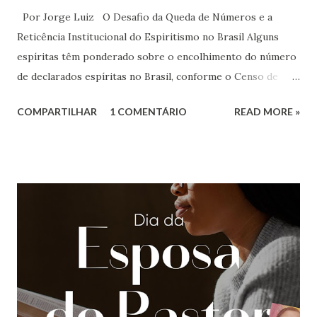
Por Jorge Luiz O Desafio da Queda de Números e a
Reticência Institucional do Espiritismo no Brasil Alguns
espíritas têm ponderado sobre o encolhimento do número
de declarados espíritas no Brasil, conforme o Censo de
2022, com abordagens diversas – desde análises francas até
COMPARTILHAR
1 COMENTÁRIO
READ MORE »
tentativas de minimizar o problema. O fato é que, até o
momento, as federativas estaduais e a Federação Espírita
Brasileira (FEB) não se manifestaram com o propósito de
promover um amplo debate sobre o tema em conjunto com
as casas espíritas. Essa ausência das federativas no debate
não chega a ser surpreendente e é uma clara demonstração
da dinâmica do movimento espírita brasileiro (MEB). As
federativas, na realidade, tornaram-se instituições de
relacionamento público-social do movimento espírita.