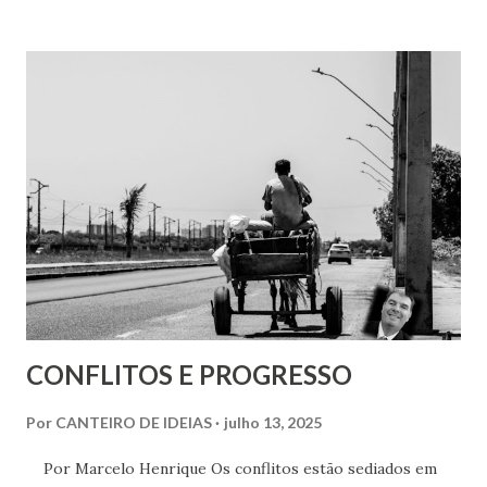
firmar. No Brasil, a situação é bem distinta. Por aqui, o que
fazia parte de uma narrativa e ação das próprias igrejas vai
ocupando lugares em casas legislativas e ganhando sanções
dentro do poder executivo, como o que aconteceu
recentemente no estado do Pará. Um deputado do partido
Republicanos e representante da bancada evangélica (algo
que jamais deveria ser nominado com naturalidade, sendo o
Brasil um país laico (ainda) propôs um projeto de lei que foi
aprovado na Assembleia Legislativa e quando sancionado
pelo governador Helder Barbalho, no início deste mês, se
tornou a lei...
CONFLITOS E PROGRESSO
Por
CANTEIRO DE IDEIAS
julho 13, 2025
Por Marcelo Henrique Os conflitos estão sediados em