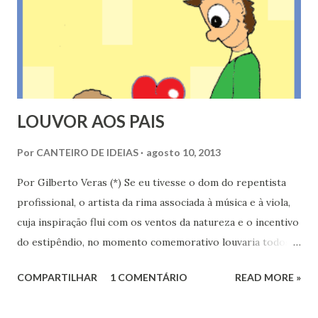
tomadas de atitude num cenário de ansiedade, pressão e
estresse. Esse cenário interior é alimentado pelo clima de
competição, disputa acirrada que o mercado estabelece, na
construção de um verdadeiro explosivo prestes a ser de...
LOUVOR AOS PAIS
Por
CANTEIRO DE IDEIAS
agosto 10, 2013
Por Gilberto Veras (*) Se eu tivesse o dom do repentista
profissional, o artista da rima associada à música e à viola,
cuja inspiração flui com os ventos da natureza e o incentivo
do estipêndio, no momento comemorativo louvaria todos
os pais, ricos e pobres, iletrados e cultos, os bons e os
COMPARTILHAR
1 COMENTÁRIO
READ MORE »
maus, os tristes e os ledos, não faria qualquer distinção,
agrados não esperaria de nenhum deles nem sequer