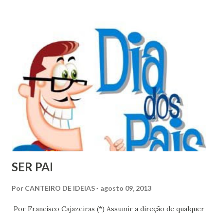
agradecimentos, meu pagamento seria o prazer de semear
amor e sensibilizar almas para o bem, conforme a vontade
de Deus, aqui e em todos os lugares, até mesmo no além.
(*) poeta, escritor espírita e integrante da equipe do jornal
Ceará Espírita.
SER PAI
Por
CANTEIRO DE IDEIAS
agosto 09, 2013
Por Francisco Cajazeiras (*) Assumir a direção de qualquer