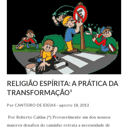
angústias nem nas liturgias nem na dogmática da Igreja
Romana. Atrelados a isto, verificou-se decomposição das
instituições tradicionais: Estado, Sociedade e Igreja. Leiam
o que diz Flávio Luizetto: (1) Às vezes a violência
popular explod...
RELIGIÃO ESPÍRITA: A PRÁTICA DA
TRANSFORMAÇÃO¹
Por
CANTEIRO DE IDEIAS
agosto 18, 2013
Por Roberto Caldas (*) Provavelmente um dos nossos
maiores desafios do caminho retrata a necessidade de