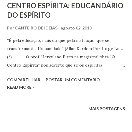
CENTRO ESPÍRITA: EDUCANDÁRIO
DO ESPÍRITO
Por
CANTEIRO DE IDEIAS
agosto 02, 2013
“É pela educação, mais do que pela instrução, que se
transformará a Humanidade.” (Allan Kardec) Por Jorge Luiz
(*) O prof. Herculano Pires na magistral obra “O
Centro Espírita” nos adverte que se os espíritas
soubessem realmente quais são as funções e a significação
COMPARTILHAR
POSTAR UM COMENTÁRIO
do Centro Espírita, o Espiritismo seria o mais importante
READ MORE »
movimento cultural e espiritual da Terra. Na obra, o autor
realiza de forma profícua estudo sistêmico sobre as
origens, seu sentido e a significação do Centro Espírita no
MAIS POSTAGENS
panorama cultural da atualidade. Em um primeiro
momento parece que todos nós compreendemos as reais
funções e o significado de um centro espírita, até porque