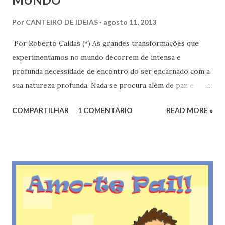
Por
CANTEIRO DE IDEIAS
agosto 11, 2013
Por Roberto Caldas (*) As grandes transformações que
experimentamos no mundo decorrem de intensa e
profunda necessidade de encontro do ser encarnado com a
sua natureza profunda. Nada se procura além de paz e
conforto. Até mesmo nos maiores delitos que explodem
COMPARTILHAR
1 COMENTÁRIO
READ MORE »
nos quatro cantos do planeta jamais obteremos
informações, investigando os envolvidos, que denunciem
existir alguém interessado em alcançar desespero e
sofrimento naqueles episódios. Ocorre que a nossa
imperfeição, ampliada pelo mergulho no corpo físico que
anestesia a memória espiritual, abre espaço para o
acometimento da pressa e do imediatismo, duas forças que
incapacitam o raciocínio em longo prazo e levam às