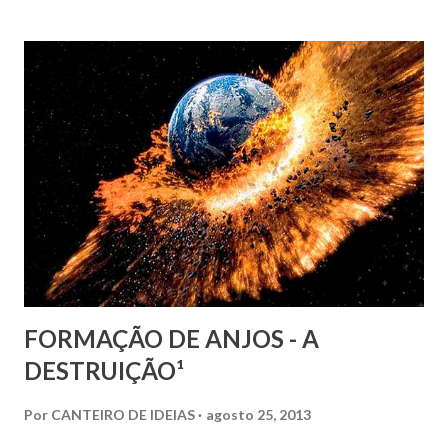
Colégio Militar do Ceará, onde permaneceu até janeiro de
1926. De janeiro a julho desse mesmo ano serviu no 23.ºBC,
aquartelado nesta capital. Serviu ainda em diversas
guarnições: ESAO, em 1928; 24.º BC(1929-1931), Colégio
Militar do Ceará (1931-1935), ficando de setembro a
novembro de 1932 à disposição do governador do Estado;
23.º BC (1935-1936); ll.º RI (1936-1937); 24.ºBC (1941); 15.ºRI
(1941-1942); 24.ºBC (1942-1949). De junho de1937 a março de
1941, esteve afastado, por motivos pessoais, das ativi...
FORMAÇÃO DE ANJOS - A
DESTRUIÇÃO¹
Por
CANTEIRO DE IDEIAS
agosto 25, 2013