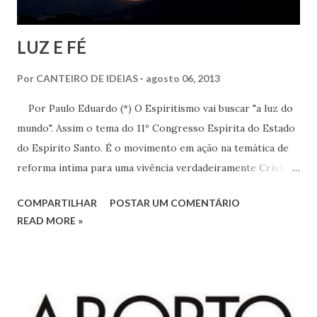
LUZ E FÉ
Por
CANTEIRO DE IDEIAS
agosto 06, 2013
Por Paulo Eduardo (*) O Espiritismo vai buscar "a luz do
mundo". Assim o tema do 11º Congresso Espírita do Estado
do Espírito Santo. É o movimento em ação na temática de
reforma íntima para uma vivência verdadeiramente Cristã.
O conclave em apreço transcorrerá dos dias 30 de agosto a
COMPARTILHAR
POSTAR UM COMENTÁRIO
1º de setembro próximo vindouro. Oportunidade de ver
READ MORE »
para crer. Luz e fé na sedimentação de uma ideia
progressista em termos de religião, de ciência e da boa
filosofia dos estudiosos da vida de um modo geral. Luz e fé
numa conjugação de esperança.