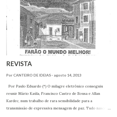
religião específica. Pode-se viver a espiritualidade dentro
ou fora de uma determinada corrente religiosa. A notícia
animadora é que há muita gente no mundo trabalhando
pelo diálogo, pelo encontro, pela convivência respeitosa e
pacífica entre as pessoas de diferentes credos, etnias,
origens… Há muita gente se propondo a uma
espiritualidade aberta, ...
REVISTA
Por
CANTEIRO DE IDEIAS
agosto 14, 2013
Por Paulo Eduardo (*) O milagre eletrônico conseguiu
reunir Mário Kaúla, Francisco Castro de Sousa e Allan
Kardec, num trabalho de rara sensibilidade para a
transmissão de expressiva mensagem de paz. Tudo nasceu
da pertinácia do advogado Francisco Castro ao retirar os