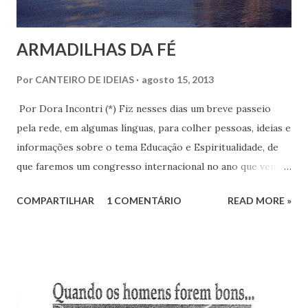
ARMADILHAS DA FÉ
Por
CANTEIRO DE IDEIAS
agosto 15, 2013
Por Dora Incontri (*) Fiz nesses dias um breve passeio
pela rede, em algumas línguas, para colher pessoas, ideias e
informações sobre o tema Educação e Espiritualidade, de
que faremos um congresso internacional no ano que vem. E
depois de medir um pouco a temperatura do que anda
COMPARTILHAR
1 COMENTÁRIO
READ MORE »
acontecendo nesse campo, na prática, nas universidades, no
mundo editorial, inspirei-me a escrever algumas reflexões
sobre a espiritualidade nesse nebuloso, mas estimulante
início de milênio. Considere-se aqui espiritualidade
qualquer ligação com o divino, com a dimensão espiritual do
ser. A espiritualidade pode ou não estar vinculada a uma