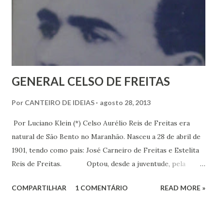
n
s
GENERAL CELSO DE FREITAS
Por
CANTEIRO DE IDEIAS
agosto 28, 2013
Por Luciano Klein (*) Celso Aurélio Reis de Freitas era
natural de São Bento no Maranhão. Nasceu a 28 de abril de
1901, tendo como pais: José Carneiro de Freitas e Estelita
Reis de Freitas. Optou, desde a juventude, pela
carreira das armas. Frequentou de 1919 a 1922 a Escola
COMPARTILHAR
1 COMENTÁRIO
READ MORE »
Militar no Rio de Janeiro. Em 1923, como 1.º tenente, veio
pela primeira vez a Fortaleza e serviu como instrutor no