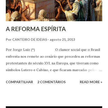
existên...
A REFORMA ESPÍRITA
Por
CANTEIRO DE IDEIAS
agosto 21, 2013
Por Jorge Luiz (*) O clamor social que o Brasil
enfrenta nos remete ao cenário que precedeu as reformas
protestantes do século XVI, na Europa, que tiveram como
símbolos Lutero e Calvino, e que ficaram marcadas pelos
excessos daquilo que se convencionou chamar-se comércio
COMPARTILHAR
2 COMENTÁRIOS
READ MORE »
das indulgências. Para alguns historiadores a
questão foi muito mais além, e passaram a ser observadas
como uma resposta religiosa às necessidades espirituais de
uma cristandade que não encontrava respostas para a suas