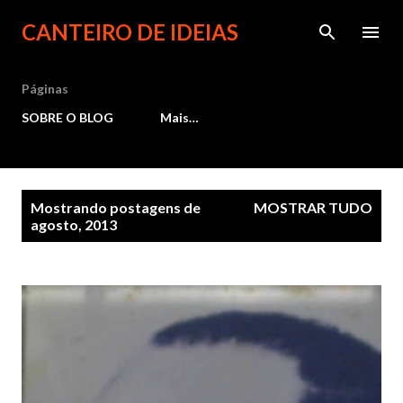
Pular para o conteúdo principal
CANTEIRO DE IDEIAS
Páginas
SOBRE O BLOG
Mais…
P
Mostrando postagens de
MOSTRAR TUDO
agosto, 2013
o
s
t
a
g
e