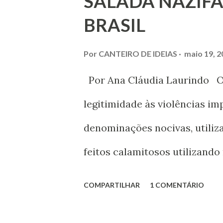
SALADA NAZIFA
relação, trata-se de uma refl
BRASIL
Por
CANTEIRO DE IDEIAS
maio 19, 2
Por Ana Cláudia Laurindo Os
legitimidade às violências im
denominações nocivas, utiliz
feitos calamitosos utilizando
individuais, na construção 
COMPARTILHAR
1 COMENTÁRIO
a partir de anseios heterogên