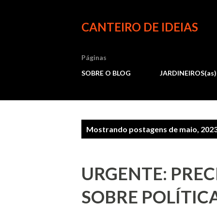
CANTEIRO DE IDEIAS
Páginas
SOBRE O BLOG
JARDINEIROS(as)
P
Mostrando postagens de maio, 202
o
URGENTE: PRE
s
SOBRE POLÍTIC
t