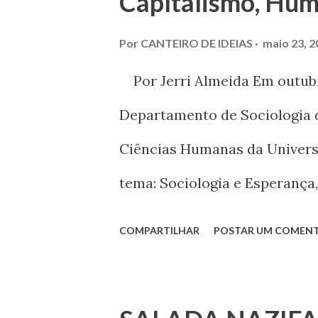
Capítalismo, Hum
Por
CANTEIRO DE IDEIAS
maio 23, 2
Por Jerri Almeida Em outubro
Departamento de Sociologia da
Ciências Humanas da Univers
tema: Sociologia e Esperança
de Cambridge e da Universida
COMPARTILHAR
POSTAR UM COMEN
coube ao professor Alfredo Bo
humanismo”. [2] Apesar do d