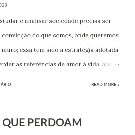
023
udar e analisar sociedade precisa ser
a convicção do que somos, onde queremos
o muro; essa tem sido a estratégia adotada
rder as referências de amor à vida, aos
almente, o olhar de afeto para com as
TÁRIO
READ MORE »
S QUE PERDOAM