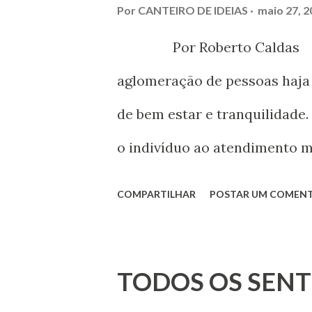
Por
CANTEIRO DE IDEIAS
maio 27, 2
Por Roberto Caldas Na
aglomeração de pessoas haja 
de bem estar e tranquilidade
o indivíduo ao atendimento
leque de necessidades humana
COMPARTILHAR
POSTAR UM COMEN
cultura, do meio social, dos 
objetivas e mobilizadoras da
TODOS OS SENT
situações que se apresentem 