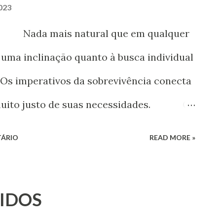
023
da mais natural que em qualquer
uma inclinação quanto à busca individual
. Os imperativos da sobrevivência conecta
 muito justo de suas necessidades. O
s é variável. Depende da educação, da
TÁRIO
READ MORE »
interesses pessoais, ambas as condições
s atitudes a serem tomadas diante de
IDOS
conflituosas.