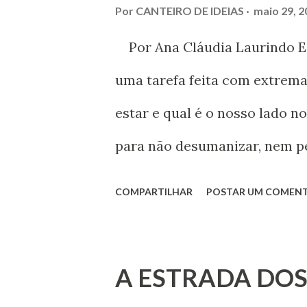
a
Por
CANTEIRO DE IDEIAS
maio 29, 2
g
Por Ana Cláudia Laurindo Est
e
uma tarefa feita com extrem
n
estar e qual é o nosso lado n
s
para não desumanizar, nem pe
ambientes coletivos e princip
COMPARTILHAR
POSTAR UM COMEN
pessoas em geral.
A ESTRADA DO