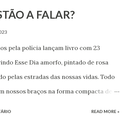
STÃO A FALAR?
lanta sementes determinadas terá
à escolha.
023
s pela polícia lançam livro com 23
indo Esse Dia amorfo, pintado de rosa
o pelas estradas das nossas vidas. Todo
em nossos braços na forma compacta de
 rasgados demais para quem luta por
TÁRIO
READ MORE »
de.