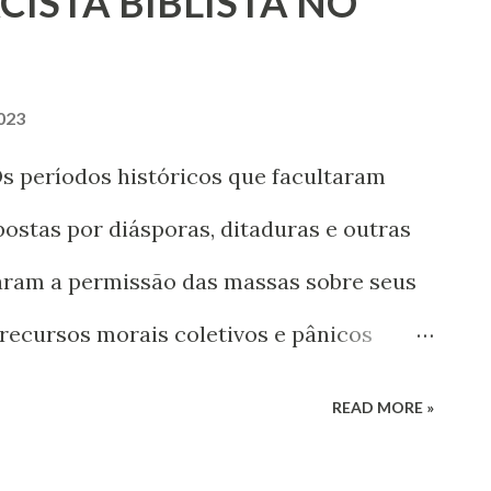
CISTA BIBLISTA NO
exão oportuna e necessária.
023
 períodos históricos que facultaram
postas por diásporas, ditaduras e outras
aram a permissão das massas sobre seus
 recursos morais coletivos e pânicos
de uma suposta homogeneidade ideológica
READ MORE »
eos. Como assim? Isso é possível?