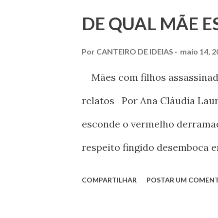
DE QUAL MÃE E
que a expectativa de quem p
obrigatória colheita relativa 
Por
CANTEIRO DE IDEIAS
maio 14, 2
Mães com filhos assassinado
relatos Por Ana Cláudia Laur
esconde o vermelho derramad
respeito fingido desemboca 
presentes materiais, elogios
COMPARTILHAR
POSTAR UM COMEN
justiça na terra da desigualda