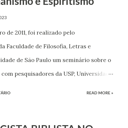
anismo e Espiritismo
023
 de 2011, foi realizado pelo
 Faculdade de Filosofia, Letras e
idade de São Paulo um seminário sobre o
, com pesquisadores da USP, Universidade
de de Lisboa. Dentre os vários enfoques,
TÁRIO
READ MORE »
si [1] discutir o tema: “Economia e
esencanto que possamos nutrir por essa