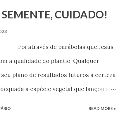
 SEMENTE, CUIDADO!
023
 através de parábolas que Jesus
om a qualidade do plantio. Qualquer
seu plano de resultados futuros a certeza
adequada a espécie vegetal que lançou à
inteligência complexa para se
TÁRIO
READ MORE »
r-se uma espécie vegetal com intenção se
iedade. A lógica mais simples é categórica