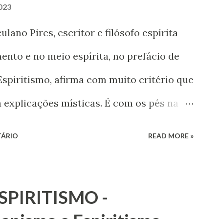
023
ano Pires, escritor e filósofo espírita
nto e no meio espírita, no prefácio de
Espiritismo, afirma com muito critério que
a explicações místicas. É com os pés na
vança em todos os sentidos ”.
TÁRIO
READ MORE »
SPIRITISMO -