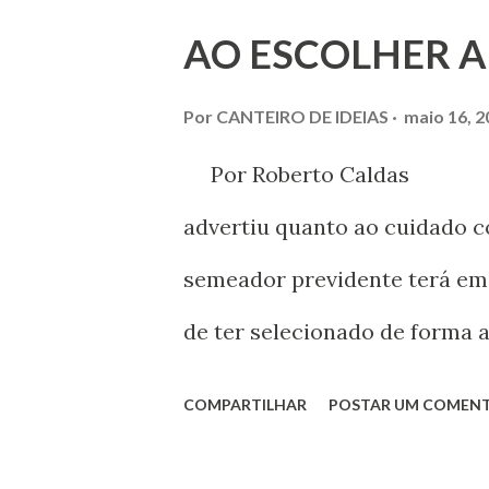
AO ESCOLHER A
Por
CANTEIRO DE IDEIAS
maio 16, 2
Por Roberto Caldas Foi
advertiu quanto ao cuidado c
semeador previdente terá em 
de ter selecionado de forma 
terra. Desnecessária uma 
COMPARTILHAR
POSTAR UM COMEN
entender que é insano planta
colher-se frutos de outra var