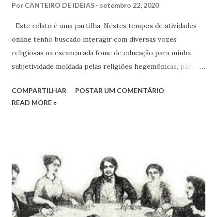
Por
CANTEIRO DE IDEIAS
setembro 22, 2020
Este relato é uma partilha. Nestes tempos de atividades
online tenho buscado interagir com diversas vozes
religiosas na escancarada fome de educação para minha
subjetividade moldada pelas religiões hegemônicas, para
que consiga (sem vernizes) conviver legítima e
COMPARTILHAR
POSTAR UM COMENTÁRIO
amorosamente com os sagrados que moram além do
READ MORE »
cristianismo.