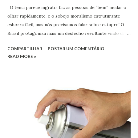
O tema parece ingrato, faz as pessoas de “bem” mudar o
olhar rapidamente, e o sobejo moralismo estruturante
esborra fácil, mas nós precisamos falar sobre estupro! O
Brasil protagoniza mais um desfecho revoltante vindo dos
lados do judiciário, desta vez vem de Santa Catarina, onde o
COMPARTILHAR
POSTAR UM COMENTÁRIO
juiz Rudson Marcos da 3ª Vara Criminal de Florianópolis,
READ MORE »
absolveu André de Camargo Aranha em sintonia com a
recomendação do Ministério Público que considerou a
denúncia feita pela vítima, vídeo, sêmen, comprovação de
adulteração nos exames e toda manipulação de imagem
feitas pela defesa do acusado, como falta de provas.