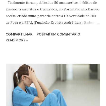
Finalmente foram publicados 50 manuscritos inéditos de
Kardec, transcritos e traduzidos, no Portal Projeto Kardec,
recém-criado numa parceria entre a Universidade de Juiz
de Fora e a FEAL (Fundação Espírita André Luiz). Embora o
meu pesar por não integrar a equipe que está fazendo esse
COMPARTILHAR
POSTAR UM COMENTÁRIO
trabalho, posso dizer que até agora, o pouco que se vê
READ MORE »
parece muito bem apresentado. Espero que os cerca de 3
mil manuscritos (juntando o acervo do Canuto de Abreu e o
descoberto por Charles Kempf na França) não demorem
uma encarnação para serem disponibilizados.