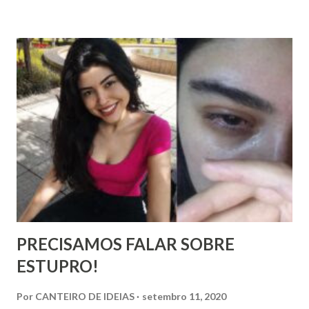
habitar em área, onde seja pessoa única e não precise de
qualquer tipo de interação com outrem, apenas consigo
mesma. Quem encontrar essa fórmula pode prescindir da
opinião de Aristóteles, do contrário é animal político.
PRECISAMOS FALAR SOBRE
ESTUPRO!
Por
CANTEIRO DE IDEIAS
setembro 11, 2020