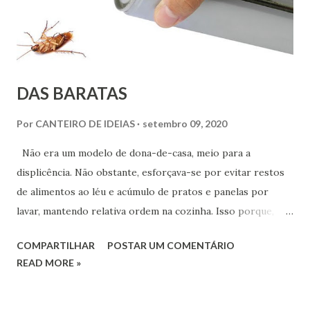
DAS BARATAS
Por
CANTEIRO DE IDEIAS
setembro 09, 2020
Não era um modelo de dona-de-casa, meio para a
displicência. Não obstante, esforçava-se por evitar restos
de alimentos ao léu e acúmulo de pratos e panelas por
lavar, mantendo relativa ordem na cozinha. Isso porque,
como é próprio da sensibilidade feminina, guardava
COMPARTILHAR
POSTAR UM COMENTÁRIO
instintivo horror às baratas. Elas costumavam fazer
READ MORE »
incursões quando seu lado desleixado aflorava.