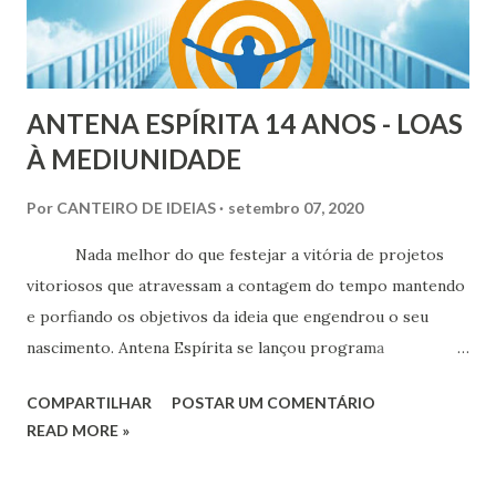
ANTENA ESPÍRITA 14 ANOS - LOAS
À MEDIUNIDADE
Por
CANTEIRO DE IDEIAS
setembro 07, 2020
Nada melhor do que festejar a vitória de projetos
vitoriosos que atravessam a contagem do tempo mantendo
e porfiando os objetivos da ideia que engendrou o seu
nascimento. Antena Espírita se lançou programa
radiofônico há 14 anos para “incentivar os integrantes do
COMPARTILHAR
POSTAR UM COMENTÁRIO
movimento espírita para o uso do veículo rádio na
READ MORE »
divulgação da mensagem doutrinária, com qualidade e em
linguagem atual e ajustada a todos os segmentos da