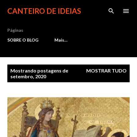
Pular para o conteúdo principal
CANTEIRO DE IDEIAS
Páginas
SOBRE O BLOG
Mais…
P
Mostrando postagens de
MOSTRAR TUDO
setembro, 2020
o
s
t
a
g
e