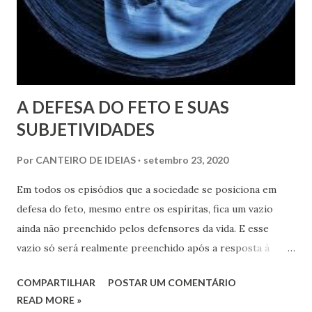
A DEFESA DO FETO E SUAS
SUBJETIVIDADES
Por
CANTEIRO DE IDEIAS
setembro 23, 2020
Em todos os episódios que a sociedade se posiciona em
defesa do feto, mesmo entre os espíritas, fica um vazio
ainda não preenchido pelos defensores da vida. E esse
vazio só será realmente preenchido após a resposta à
seguinte pergunta: a vida se resume só ao feto? Allan
COMPARTILHAR
POSTAR UM COMENTÁRIO
Kardec faz um convite vibrante para os espíritas acerca
READ MORE »
desse assunto, quando ele se refere ao conceito espírita de