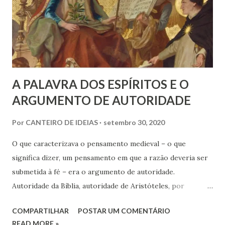
n
s
A PALAVRA DOS ESPÍRITOS E O
ARGUMENTO DE AUTORIDADE
Por
CANTEIRO DE IDEIAS
setembro 30, 2020
O que caracterizava o pensamento medieval – o que
significa dizer, um pensamento em que a razão deveria ser
submetida à fé – era o argumento de autoridade.
Autoridade da Bíblia, autoridade de Aristóteles, por
exemplo. Muita gente não sabe que vários absurdos
COMPARTILHAR
POSTAR UM COMENTÁRIO
científicos que eram aceitos na Idade Média não eram
READ MORE »