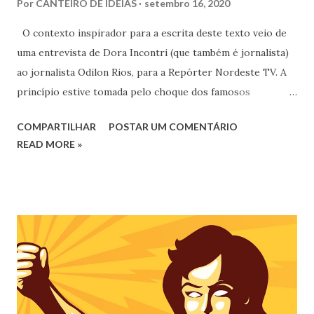
Por
CANTEIRO DE IDEIAS
setembro 16, 2020
O contexto inspirador para a escrita deste texto veio de
uma entrevista de Dora Incontri (que também é jornalista)
ao jornalista Odilon Rios, para a Repórter Nordeste TV. A
princípio estive tomada pelo choque dos famosos
comentários feitos pelas “pessoas de bem” ligadas ao
COMPARTILHAR
POSTAR UM COMENTÁRIO
conservadorismo espírita brasileiro no citado vídeo.
READ MORE »