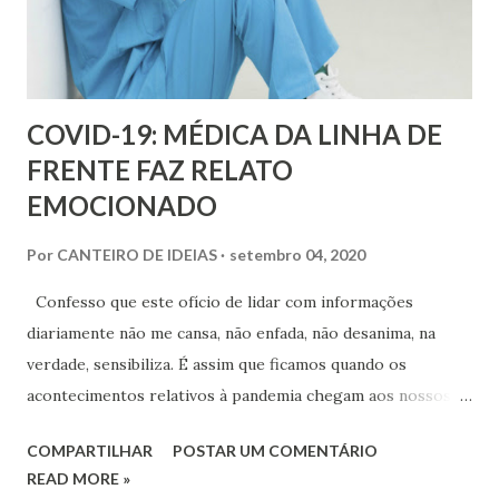
COVID-19: MÉDICA DA LINHA DE
FRENTE FAZ RELATO
EMOCIONADO
Por
CANTEIRO DE IDEIAS
setembro 04, 2020
Confesso que este ofício de lidar com informações
diariamente não me cansa, não enfada, não desanima, na
verdade, sensibiliza. É assim que ficamos quando os
acontecimentos relativos à pandemia chegam aos nossos
olhares, arrancando lágrimas por vezes. Porque estamos
COMPARTILHAR
POSTAR UM COMENTÁRIO
vendo nosso povo desleixando com os cuidados, nossos
READ MORE »
parentes e amigos postando fotos em lanchonetes e bares,