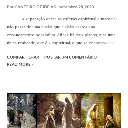
Por
CANTEIRO DE IDEIAS
setembro 28, 2020
A separação entre as esferas espiritual e material
não passa de uma ilusão que a visão cartesiana
erroneamente possibilita. Afinal, há dois planos, mas uma
única realidade, que é a espiritual, e que se encontra oculto
pelas limitadas condições dos sentidos do corpo, tanto que
COMPARTILHAR
POSTAR UM COMENTÁRIO
um simples momento de sono lança o Espírito para a sua
READ MORE »
casa real, de imediato.