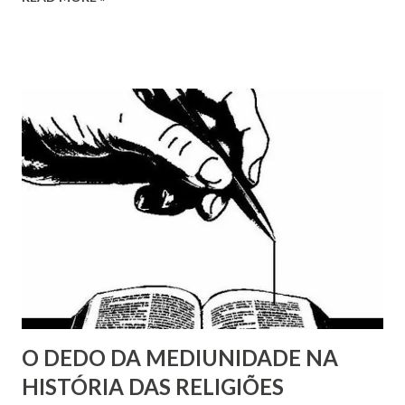
apenas por conta da Bíblia, mas por conta de Aristóteles.
Embora o filósofo grego recomendasse a observação
empírica da natureza, ele era citado como fonte de
autoridade filosófica e científica. Tomás de Aquino, que
formulou a maior síntese entre a visão de mundo cristã
(leia-se católica) e Aristóteles, o citava a torto e a direito,
como autoridade. Então, por exemplo, toda a polêmica em
torno do geocentrismo ou heliocentrismo, tinha como
fonte argumentativa, a posição geocêntrica de Aristóteles…
O DEDO DA MEDIUNIDADE NA
HISTÓRIA DAS RELIGIÕES