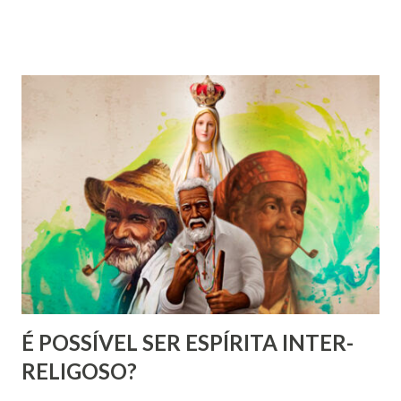
educação, na questão n° 625, de “O Livro dos Espíritos” . É
um chamado viril ao ativismo espírita:
É POSSÍVEL SER ESPÍRITA INTER-
RELIGOSO?