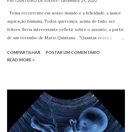
Por
CANTEIRO DE IDEIAS
setembro 25, 2020
Tema recorrente em nosso mundo é a felicidade, a maior
aspiração humana. Todos queremos, acima de tudo, ser
felizes. Seria interessante refletir sobre o assunto, a partir
de um versinho de Mario Quintana: "Quantas vezes a
gente, em busca da ventura, Procede tal e qual o avozinho
COMPARTILHAR
POSTAR UM COMENTÁRIO
infeliz, Em vão, por toda parte, os óculos procura Tendo-
READ MORE »
os na ponta do nariz."