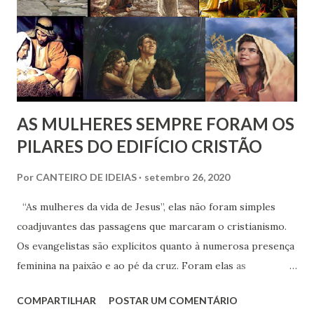
AS MULHERES SEMPRE FORAM OS
PILARES DO EDIFÍCIO CRISTÃO
Por
CANTEIRO DE IDEIAS
setembro 26, 2020
“As mulheres da vida de Jesus”, elas não foram simples
coadjuvantes das passagens que marcaram o cristianismo.
Os evangelistas são explícitos quanto à numerosa presença
feminina na paixão e ao pé da cruz. Foram elas as
testemunhas de momentos-chave dos tempos apostólicos.
COMPARTILHAR
POSTAR UM COMENTÁRIO
Historicamente, o patriarcado ancestral tem dominado a