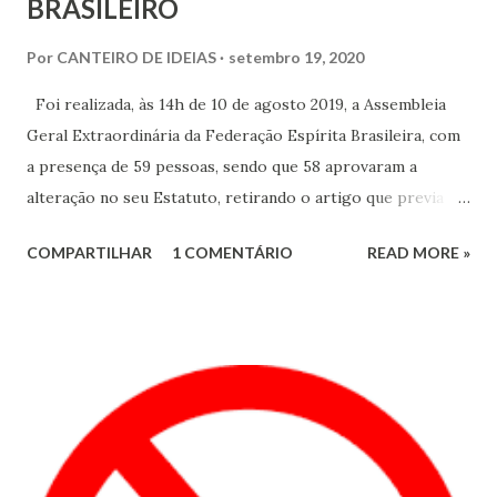
BRASILEIRO
Por
CANTEIRO DE IDEIAS
setembro 19, 2020
Foi realizada, às 14h de 10 de agosto 2019, a Assembleia
Geral Extraordinária da Federação Espírita Brasileira, com
a presença de 59 pessoas, sendo que 58 aprovaram a
alteração no seu Estatuto, retirando o artigo que previa o
estudo das obras de J.B. Roustaing, no parágrafo único do
COMPARTILHAR
1 COMENTÁRIO
READ MORE »
Artigo 1. Importante frisar que, em 25 de outubro de 2003,
já se pretendia fazer essa alteração, tendo sido
interrompida por ação judicial movida pelo Sr. Luciano dos
Anjos. O processo transcorreu em vagarosa tramitação, em
torno de dezenas de anos, cessando com a causa perdida
pelo requerente já desencarnado.