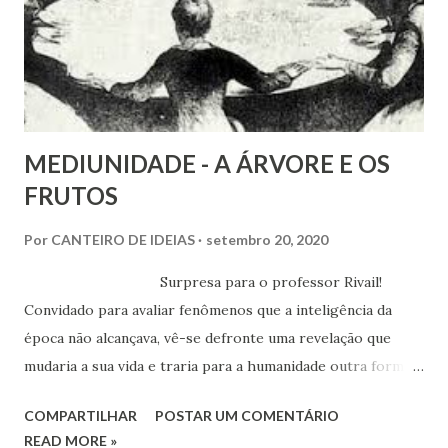
MEDIUNIDADE - A ÁRVORE E OS
FRUTOS
Por
CANTEIRO DE IDEIAS
setembro 20, 2020
Surpresa para o professor Rivail!
Convidado para avaliar fenômenos que a inteligência da
época não alcançava, vê-se defronte uma revelação que
mudaria a sua vida e traria para a humanidade outra forma
de encarar a vida. “Os mortos vivem e podem se comunicar
COMPARTILHAR
POSTAR UM COMENTÁRIO
conosco”. A faculdade humana para explicar tal possibilidade
READ MORE »