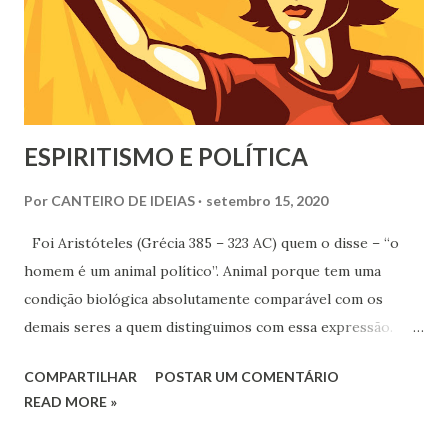
ESPIRITISMO E POLÍTICA
Por
CANTEIRO DE IDEIAS
setembro 15, 2020
Foi Aristóteles (Grécia 385 – 323 AC) quem o disse – “o
homem é um animal político”. Animal porque tem uma
condição biológica absolutamente comparável com os
demais seres a quem distinguimos com essa expressão.
Vivermos em sociedade e em vida urbana (cidade, do grego
COMPARTILHAR
POSTAR UM COMENTÁRIO
Pólis), isso nos faz animais políticos. Naturalmente há quem
READ MORE »
desdenhe ou deponha dessa condição, mas essa tentativa é,
na prática, quase impossível. Exceto se quem o pretenda vá