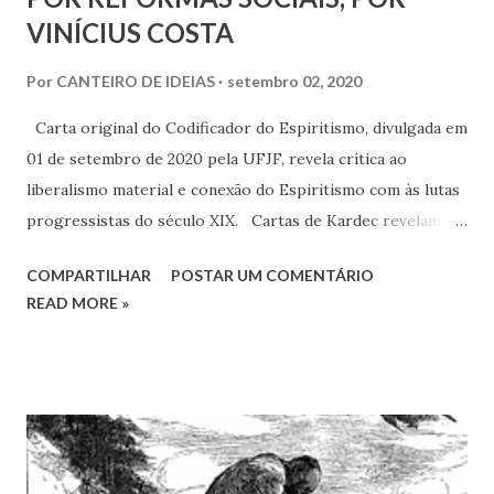
VINÍCIUS COSTA
Por
CANTEIRO DE IDEIAS
setembro 02, 2020
Carta original do Codificador do Espiritismo, divulgada em
01 de setembro de 2020 pela UFJF, revela crítica ao
liberalismo material e conexão do Espiritismo com às lutas
progressistas do século XIX. Cartas de Kardec revelam
perspectiva de apoio às Reformas Sociais se sustentadas
COMPARTILHAR
POSTAR UM COMENTÁRIO
pela revolução moral proposta pelo Espiritismo para além
READ MORE »
do materialismo.