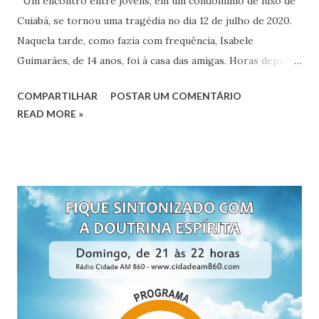
Um encontro entre jovens, em um condomínio de luxo de
Cuiabá, se tornou uma tragédia no dia 12 de julho de 2020.
Naquela tarde, como fazia com frequência, Isabele
Guimarães, de 14 anos, foi à casa das amigas. Horas depois,
a jovem foi morta com um tiro no rosto. A autora do
COMPARTILHAR
POSTAR UM COMENTÁRIO
disparo Laura, também de 14 anos, relatou à polícia que
READ MORE »
atirou de modo acidental em Isabele. A adolescente afirmou
que se desequilibrou, enquanto segurava duas armas, e
disparou. A família da Isabele não acredita nessa versão.
Laura praticava tiro esportivo desde o fim de 2019. Ela
participou de duas competições e venceu uma delas. (1)