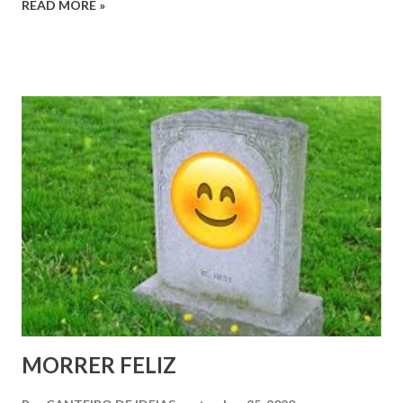
READ MORE »
trajetória do cristianismo. A exemplo de Deus, o “Pai” e não
Mãe, Criador e não Criadora, passando pelos 12 apóstolos e
não apóstolas, e culminando com Jesus, Filho e não filha.
Curiosamente, contudo, são as mulheres que não só
participaram, como protagonizaram boa parte dos
momentos cruciais da vida de Cristo.
MORRER FELIZ