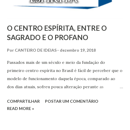
O CENTRO ESPÍRITA, ENTRE O
SAGRADO E O PROFANO
Por
CANTEIRO DE IDEIAS
dezembro 19, 2018
Passados mais de um século e meio da fundação do
primeiro centro espírita no Brasil é fácil de perceber que o
modelo de funcionamento daquela época, comparado ao
dos dias atuais, sofreu pouca alteração perante as
demandas que a Sociedade vem exigindo. É fato que, como
COMPARTILHAR
POSTAR UM COMENTÁRIO
bem adverte os Espíritos, o homem a cada dia melhor
READ MORE »
compreende o que é mal, consequentemente, vai
reprimindo os abusos, e se torna mais compreensível a
necessidade do bem e das reformas.