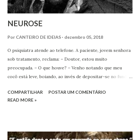
NEUROSE
Por
CANTEIRO DE IDEIAS
dezembro 05, 2018
O psiquiatra atende ao telefone. A paciente, jovem senhora
sob tratamento, reclama: – Doutor, estou muito
preocupada. – O que houve? – Venho notando que meu
cocô está leve, boiando, ao invés de depositar-se no fundo
do vaso. É grave? – É normal. Não se preocupe.
COMPARTILHAR
POSTAR UM COMENTÁRIO
Acontece, às vezes. Momentos depois, nova ligação. –
READ MORE »
Desculpe, doutor, pela insistência… O senhor acha mesmo
que não tem problema? – Com certeza! Fique tranquila.
Mais alguns minutos e… – Doutor, estive pensando… O
normal não seria um cocô mais pesado?