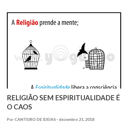
espiritual deveria sobrepor a todas essas variáveis
doutrinárias e admitir-se que o seu “ensino moral” não
deixa margem de discussão entre as inúmeras abordagens
cristãs, todas concordes a esse respeito.
RELIGIÃO SEM ESPIRITUALIDADE É
O CAOS
Por
CANTEIRO DE IDEIAS
dezembro 21, 2018