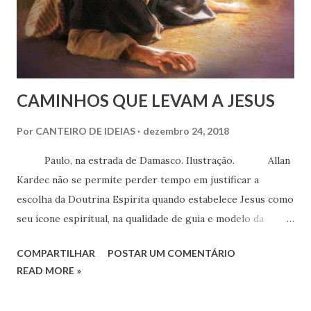
CAMINHOS QUE LEVAM A JESUS
Por
CANTEIRO DE IDEIAS
dezembro 24, 2018
Paulo, na estrada de Damasco. Ilustração. Allan
Kardec não se permite perder tempo em justificar a
escolha da Doutrina Espírita quando estabelece Jesus como
seu ícone espiritual, na qualidade de guia e modelo da
humanidade. Na Introdução do Evangelho Segundo o
COMPARTILHAR
POSTAR UM COMENTÁRIO
Espiritismo esclarece de pronto que havia aspectos
READ MORE »
envolvidos em sua passagem pela Terra que deveriam ser
discutidos e até polemizados, mas a sua figura como líder