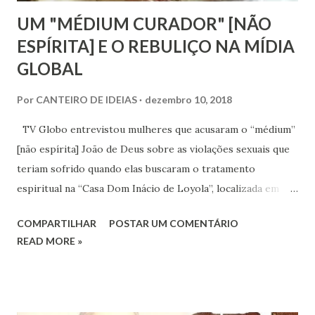
UM "MÉDIUM CURADOR" [NÃO
ESPÍRITA] E O REBULIÇO NA MÍDIA
GLOBAL
Por
CANTEIRO DE IDEIAS
dezembro 10, 2018
TV Globo entrevistou mulheres que acusaram o “médium”
[não espírita] João de Deus sobre as violações sexuais que
teriam sofrido quando elas buscaram o tratamento
espiritual na “Casa Dom Inácio de Loyola”, localizada em
Abadiânia, Goiás. As acusações são de três brasileiras que
COMPARTILHAR
POSTAR UM COMENTÁRIO
pediram para não serem identificadas e da coreógrafa
READ MORE »
holandesa Zahira Lieneke Mous, a única que aceitou
mostrar o rosto na televisão. Será que estamos diante de
crimes análogos ao cometido pelo médico Roger
Abdelmassih? Hum! Será?