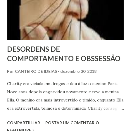
n
s
DESORDENS DE
COMPORTAMENTO E OBSSESSÃO
Por
CANTEIRO DE IDEIAS
dezembro 30, 2018
Charity era viciada em drogas e deu à luz o menino Paris.
Nove anos depois engravidou novamente e teve a menina
Ella. O menino era mais introvertido e tímido, enquanto Ella
era extrovertida, teimosa e determinada. Charity conseguiu
ficar longe das drogas por alguns anos. Porém, quando
COMPARTILHAR
POSTAR UM COMENTÁRIO
Paris tinha 12 anos e Ella 3, teve uma recaída (por seis
READ MORE »