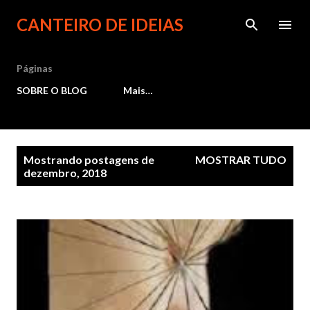
Pular para o conteúdo principal
CANTEIRO DE IDEIAS
Páginas
SOBRE O BLOG
Mais…
P
Mostrando postagens de
MOSTRAR TUDO
dezembro, 2018
o
s
t
a
g
e