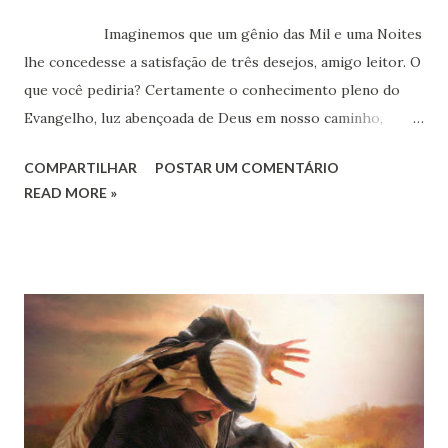
Imaginemos que um gênio das Mil e uma Noites
lhe concedesse a satisfação de três desejos, amigo leitor. O
que você pediria? Certamente o conhecimento pleno do
Evangelho, luz abençoada de Deus em nosso caminho,
inspirar-lhe-ia nobre roteiro de realizações. Mas o
COMPARTILHAR
POSTAR UM COMENTÁRIO
homem comum, de visão limitada pela ignorância dos
READ MORE »
valores espirituais, coração sintonizado com o imediatismo
terrestre, certamente optaria por riqueza, saúde, fama,
poder, prazer, bem-estar… Geralmente as pessoas almejam
uma existência sem sobressaltos, nem problemas, com
tanta "sombra e água fresca" quanto possível, pois, afinal,
"ninguém é de ferro"...