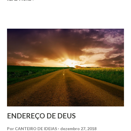
meses) com cocaína. Foi difícil para Paris perceber que sua
mãe era uma viciada. Transtornado, com 13 anos de idade,
ele sufocou e esfaqueou sua irmã 17 vezes com uma faca de
cozinha. Após o crime, ligou para o 911, o número de
emergência local. Paris disse à polícia que estava dormindo
e que, ao acordar, viu que Ella tinha se transformado em um
demônio em chamas. Então, ele teria pegado a faca e
tentado matar o “demônio”.
ENDEREÇO DE DEUS
Por
CANTEIRO DE IDEIAS
dezembro 27, 2018