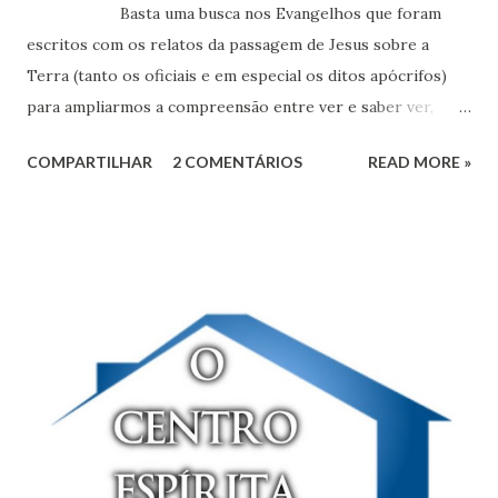
Basta uma busca nos Evangelhos que foram
escritos com os relatos da passagem de Jesus sobre a
Terra (tanto os oficiais e em especial os ditos apócrifos)
para ampliarmos a compreensão entre ver e saber ver,
ouvir e saber ouvir. É reconhecido por qualquer estudioso
COMPARTILHAR
2 COMENTÁRIOS
READ MORE »
das Religiões que aqueles que lhes deram razão de existir,
como Jesus, Budha e Krishna foram muito maiores do que
aqueles que tornaram os seus conhecimentos em doutrinas.
Da revelação daqueles à formatação dos seus seguidores
muitos esquemas e arrumações políticas destoaram das
mensagens originais.