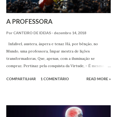
A PROFESSORA
Por
CANTEIRO DE IDEIAS
dezembro 14, 2018
Infalível, austera, áspera e tenaz Há, por bênção, no
Mundo, uma professora, Ímpar mestra de lições
transformadoras, Que, apenas, com a iluminação se
compraz. Pertinaz pela conquista da Virtude, - É mesmo a
paga de seu elevado preço -, À exaustão impõe ao aprendiz
COMPARTILHAR
1 COMENTÁRIO
READ MORE »
os recomeços, Até que se lhe ajustem as atitudes.