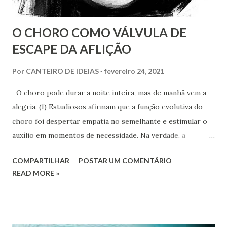
O CHORO COMO VÁLVULA DE
ESCAPE DA AFLIÇÃO
Por
CANTEIRO DE IDEIAS
fevereiro 24, 2021
O choro pode durar a noite inteira, mas de manhã vem a
alegria. (1) Estudiosos afirmam que a função evolutiva do
choro foi despertar empatia no semelhante e estimular o
auxílio em momentos de necessidade. Na verdade, a
histórica cooperação entre indivíduos foi e continua sendo
COMPARTILHAR
POSTAR UM COMENTÁRIO
essencial para a sobrevivência da espécie humana.
READ MORE »