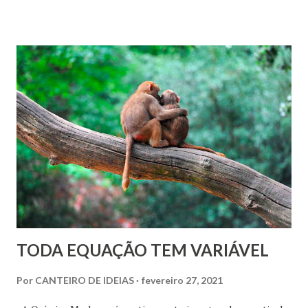
resolvem as divergências, que são sérias e algumas
bastante pertinentes. Precisamos nos indagar: o que nos
une e o que nos divide? Há cura para essas cisões? E, além
disso, há mesmo necessidade e possibilidade de haver uma
unificação homogênea de todos os que se dizem espíritas?
TODA EQUAÇÃO TEM VARIÁVEL
Por
CANTEIRO DE IDEIAS
fevereiro 27, 2021