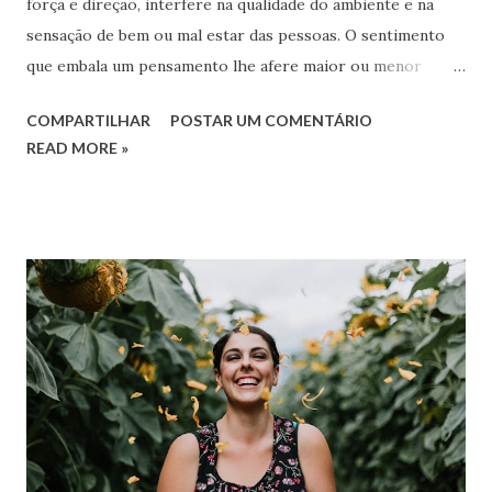
força e direção, interfere na qualidade do ambiente e na
sensação de bem ou mal estar das pessoas. O sentimento
que embala um pensamento lhe afere maior ou menor
poder de irradiação. Quanto mais intensa e sincera for uma
COMPARTILHAR
POSTAR UM COMENTÁRIO
emoção, maior o seu alcance.
READ MORE »