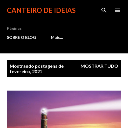
Pular para o conteúdo principal
CANTEIRO DE IDEIAS
Páginas
SOBRE O BLOG
Mais…
P
Mostrando postagens de
MOSTRAR TUDO
fevereiro, 2021
o
s
t
a
g
e