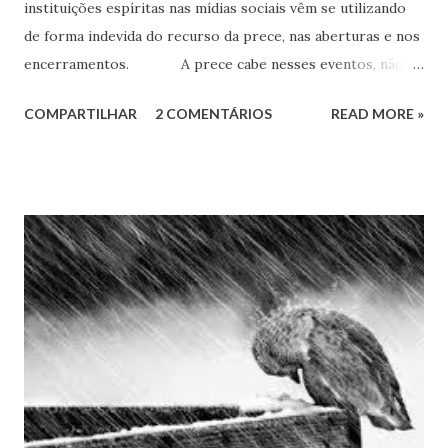
instituições espíritas nas mídias sociais vêm se utilizando
de forma indevida do recurso da prece, nas aberturas e nos
encerramentos. A prece cabe nesses eventos, não ao
vivo, mas em off . Ou seja, o apresentador ou a equipe de
COMPARTILHAR
2 COMENTÁRIOS
READ MORE »
apresentadores realiza a prece antes de entrar ao vivo.