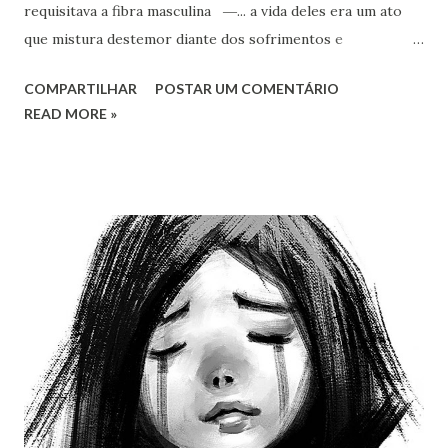
requisitava a fibra masculina ―... a vida deles era um ato
que mistura destemor diante dos sofrimentos e
perseguições, traições, prisões, renúncia a uma vida
COMPARTILHAR
POSTAR UM COMENTÁRIO
considerada “normal”, às vezes incompreensão e ingratidão
READ MORE »
daqueles para quem o profeta se dedicou e, em alguns
casos, açoites e pena de morte.