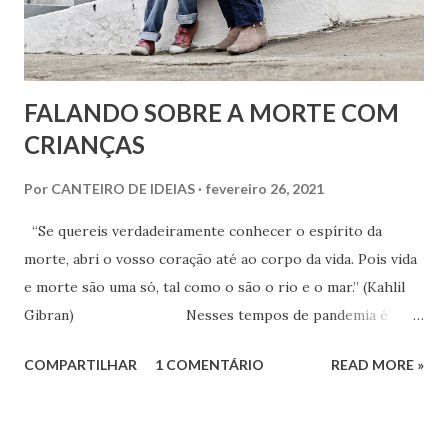
FALANDO SOBRE A MORTE COM
CRIANÇAS
Por
CANTEIRO DE IDEIAS
fevereiro 26, 2021
“Se quereis verdadeiramente conhecer o espírito da
morte, abri o vosso coração até ao corpo da vida. Pois vida
e morte são uma só, tal como o são o rio e o mar.” (Kahlil
Gibran) Nesses tempos de pandemia é
inevitável que as crianças não estejam lidando diariamente
COMPARTILHAR
1 COMENTÁRIO
READ MORE »
com as questões inerentes à morte, quer sejam no
contexto familiar com perdas de entes queridos, ou mesmo
na escola ou em programas jornalísticos ou de auditórios,