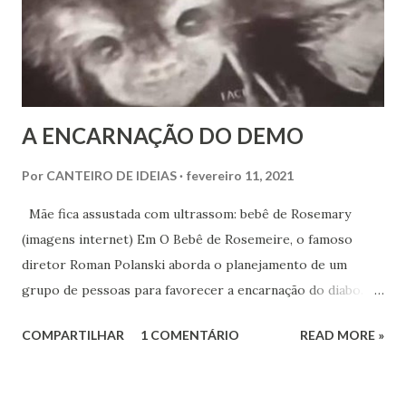
novamente no rumo da perdição acontecida no século IV:
em nome da aliança com movimentos cristãos equivocados,
porém fortes política e financeiramente, deixam-se de lado
os ideais cristãos e espíritas originais...
A ENCARNAÇÃO DO DEMO
Por
CANTEIRO DE IDEIAS
fevereiro 11, 2021
Mãe fica assustada com ultrassom: bebê de Rosemary
(imagens internet) Em O Bebê de Rosemeire, o famoso
diretor Roman Polanski aborda o planejamento de um
grupo de pessoas para favorecer a encarnação do diabo.
Sabemos que o demo, ser devotado ao mal eterno, em
COMPARTILHAR
1 COMENTÁRIO
READ MORE »
disputa com Deus pelas almas humanas, é mera fantasia
teológica. Ninguém se contrapõe ao Eterno. Situamo-nos
todos, Espíritos encarnados e desencarnados, como o