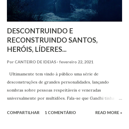
DESCONTRUINDO E
RECONSTRUINDO SANTOS,
HERÓIS, LÍDERES...
Por
CANTEIRO DE IDEIAS
fevereiro 22, 2021
Ultimamente tem vindo à público uma série de
desconstruções de grandes personalidades, lançando
sombras sobre pessoas respeitáveis e veneradas
universalmente por multidões. Fala-se que Gandhi tinha
uma homossexualidade mal resolvida e que oprimia a
COMPARTILHAR
1 COMENTÁRIO
READ MORE »
mulher, que Madre Teresa de Calcutá era sádica e não dava
remédios e analgésicos para seus doentes e moribundos,