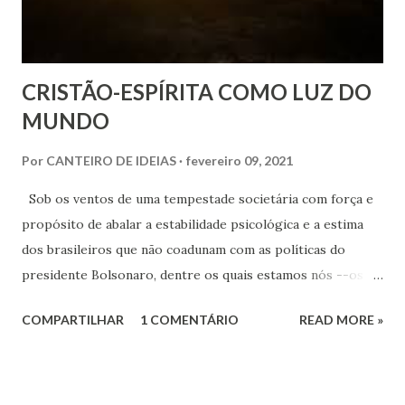
CRISTÃO-ESPÍRITA COMO LUZ DO
MUNDO
Por
CANTEIRO DE IDEIAS
fevereiro 09, 2021
Sob os ventos de uma tempestade societária com força e
propósito de abalar a estabilidade psicológica e a estima
dos brasileiros que não coadunam com as políticas do
presidente Bolsonaro, dentre os quais estamos nós --os
espíritas progressistas--, vale recordar o fio condutor das
COMPARTILHAR
1 COMENTÁRIO
READ MORE »
nossas esperanças, para que não nos permitamos imiscuir
demasiadamente na acidez derramada sobre a cotidianidade.