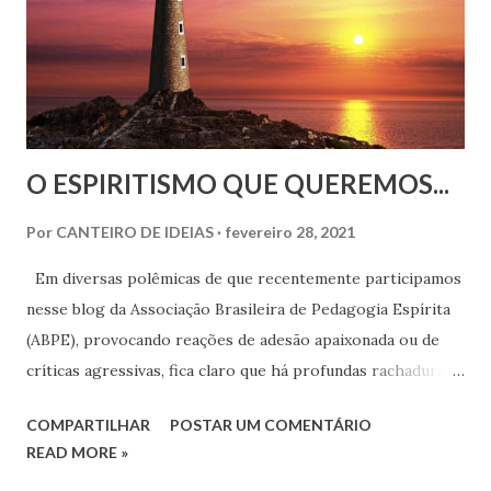
n
s
O ESPIRITISMO QUE QUEREMOS...
Por
CANTEIRO DE IDEIAS
fevereiro 28, 2021
Em diversas polêmicas de que recentemente participamos
nesse blog da Associação Brasileira de Pedagogia Espírita
(ABPE), provocando reações de adesão apaixonada ou de
críticas agressivas, fica claro que há profundas rachaduras
no movimento espírita brasileiro, apesar de muitos
COMPARTILHAR
POSTAR UM COMENTÁRIO
quererem maquiar essa realidade, invocando palavras de
READ MORE »
paz e fraternidade. Mas meras palavras e boa intenções não