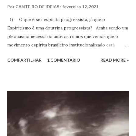
Por
CANTEIRO DE IDEIAS
fevereiro 12, 2021
1) O que é ser espírita progressista, já que o
Espiritismo é uma doutrina progressista? Acaba sendo um
pleonasmo necessário ante os rumos que vemos que o
movimento espírita brasileiro institucionalizado está
tomando. É cada vez mais clara a adoção disfarçada dos
COMPARTILHAR
1 COMENTÁRIO
READ MORE »
temas e atitudes da extrema-direita, como a bajulação a
políticos comprometidos com uma agenda equivocada em
todos os sentidos, bem como uma agenda de costumes
desconectada da realidade e da academia, como a “ideologia
de gênero”. Chega a ser desolador olhar os rumos que o
movimento espírita vem tomando, bem como o silêncio
ante avanços que estávamos tendo – não há notas de
esclarecimentos sobre vacinas nem sobre esses equívocos,
deixando “passar uma boiada” perigosa, colocando-nos