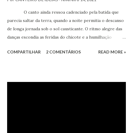
O canto ainda ressoa cadenciado pela batida que
parecia saltar da terra, quando a noite permitia o descanso
de longa jornada sob o sol causticante. O ritmo alegre das
danças escondia as feridas do chicote e a humilhação
doentia servida em bandeja de prata enquanto o alimento
COMPARTILHAR
2 COMENTÁRIOS
READ MORE »
não passava de parca ração. O brasileiro é herdeiro dessa
herança negra que trouxe ritmo aos pés e molejo aos
quadris, num gesto mágico de capoeira. Essas qualidades
desfilam nas ruas da cidade enquanto o samba-enredo
invade as galerias e recantos.