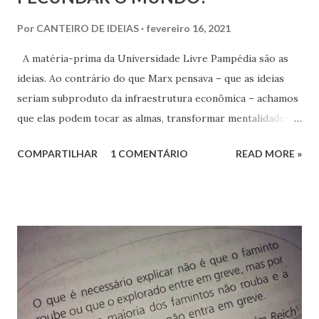
Por
CANTEIRO DE IDEIAS
fevereiro 16, 2021
A matéria-prima da Universidade Livre Pampédia são as
ideias. Ao contrário do que Marx pensava – que as ideias
seriam subproduto da infraestrutura econômica – achamos
que elas podem tocar as almas, transformar mentalidades e
mudar o mundo. Aliás, as próprias ideias de Marx não
COMPARTILHAR
1 COMENTÁRIO
READ MORE »
tiveram imenso impacto histórico? Aqui em nosso blog da
Universidade Livre Pampédia, estamos fazendo um
exercício de escrita individual e coletiva para trabalhar
ideias de maneira a torná-las amigáveis, compreensíveis e
libertadoras.