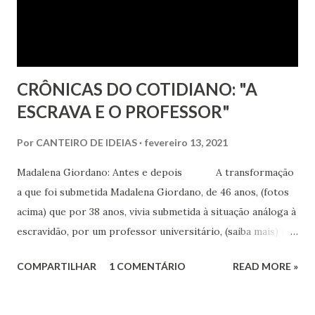
CRÔNICAS DO COTIDIANO: "A
ESCRAVA E O PROFESSOR"
Por
CANTEIRO DE IDEIAS
fevereiro 13, 2021
Madalena Giordano: Antes e depois A transformação
a que foi submetida Madalena Giordano, de 46 anos, (fotos
acima) que por 38 anos, vivia submetida à situação análoga à
escravidão, por um professor universitário, (saiba mais) não
só nos causa perplexidade, mas é um convite a profundas
COMPARTILHAR
1 COMENTÁRIO
READ MORE »
reflexões na condição em que se afirma o Ser Humano.