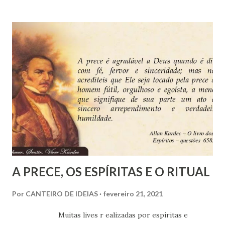
que Martin Luther King era mulherengo e traiu Coretta, a
esposa, que Viktor Frankl foi colaboracionista no nazismo,
que Kardec era racista – entre outras tantas acusações a
várias outras personalidades.
A PRECE, OS ESPÍRITAS E O RITUAL
Por
CANTEIRO DE IDEIAS
fevereiro 21, 2021
Muitas lives r ealizadas por espíritas e