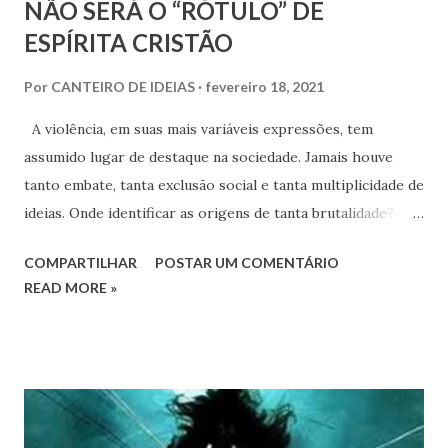
NÃO SERÁ O “RÓTULO” DE
ESPÍRITA CRISTÃO
Por
CANTEIRO DE IDEIAS
fevereiro 18, 2021
A violência, em suas mais variáveis expressões, tem
assumido lugar de destaque na sociedade. Jamais houve
tanto embate, tanta exclusão social e tanta multiplicidade de
ideias. Onde identificar as origens de tanta brutalidade?
Com tantos recursos tecnológicos e a sociedade sofre com
COMPARTILHAR
POSTAR UM COMENTÁRIO
esta tensão constante onde cada um se sente ameaçado.
READ MORE »
Um planeta que oferece intensas dicas de que a extinção da
espécie humana será possível, se não buscarmos
desenvolvimentos autossustentáveis.