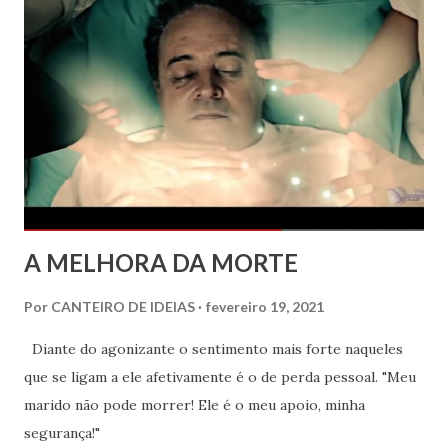
oportunidade para que o debate de conceitos traga novos
aprendizados a partir da discussão de atitudes e costumes
que fomentam as relações sociais e decretam o estilo de
vida da humanidade.
A MELHORA DA MORTE
Por
CANTEIRO DE IDEIAS
fevereiro 19, 2021
Diante do agonizante o sentimento mais forte naqueles
que se ligam a ele afetivamente é o de perda pessoal. "Meu
marido não pode morrer! Ele é o meu apoio, minha
segurança!"