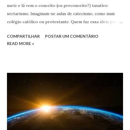
nariz e lá vem o conceito (ou preconceito?) taxativo:
sectarismo. Imaginam-se aulas de catecismo, como num
colégio católico ou protestante. Quem faz essa ideia passa
um atestado de ignorância em espiritismo. Porque nada há
COMPARTILHAR
POSTAR UM COMENTÁRIO
mais universal e antissectário do que a doutrina espírita
READ MORE »
(verdadeiramente compreendida!). Ou talvez, quem assim
imagina esteja pensando, por exemplo, em termos de
Federação Espírita Brasileira. Não resta dúvida que se essa
ilustre instituição igrejeira (como tantas outras que brotam
por aí a sua imagem e semelhança) se preocupasse com
educação espírita, o resultado seria catastrófico.