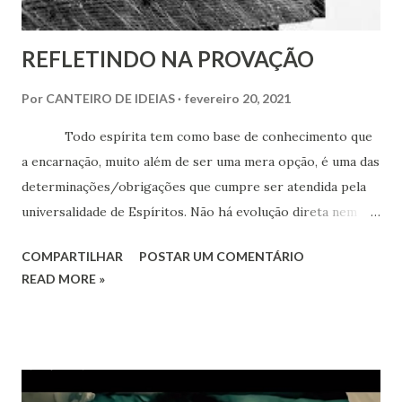
REFLETINDO NA PROVAÇÃO
Por
CANTEIRO DE IDEIAS
fevereiro 20, 2021
Todo espírita tem como base de conhecimento que
a encarnação, muito além de ser uma mera opção, é uma das
determinações/obrigações que cumpre ser atendida pela
universalidade de Espíritos. Não há evolução direta nem
houve queda do paraíso. O processo é sempre progressivo
COMPARTILHAR
POSTAR UM COMENTÁRIO
cumprindo etapas de renascimentos, apenas com variações
READ MORE »
dependentes do mundo físico onde isso se dê. Daí o mal e o
bem que se debatem desde os primeiros grupamentos
humanos (consideradas as encarnações na Terra)
resultaram dos interesses egoísticos ou altruísticos que
moviam as pessoas. O retorno ao corpo físico é