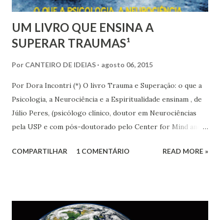
UM LIVRO QUE ENSINA A
SUPERAR TRAUMAS¹
Por
CANTEIRO DE IDEIAS
agosto 06, 2015
Por Dora Incontri (*) O livro Trauma e Superação: o que a
Psicologia, a Neurociência e a Espiritualidade ensinam , de
Júlio Peres, (psicólogo clínico, doutor em Neurociências
pela USP e com pós-doutorado pelo Center for Mind and
Spirituality da Universidade da Pensilvânia) promove a
COMPARTILHAR
1 COMENTÁRIO
READ MORE »
confluência de várias áreas do conhecimento (como
Psicologia, Neurociências, Religião, Filosofia, etc.) para
cuidar de forma competente e original da saúde mental e
do bem-estar espiritual do ser humano. Sem preconceitos,
mas costurando ideias de maneira coerente e profunda, o