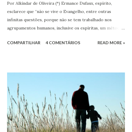
Por Alkíndar de Oliveira (*) Ermance Dufaux, espírito,
esclarece que “não se vive o Evangelho, entre outras
infinitas questões, porque não se tem trabalhado nos
agrupamentos humanos, inclusive os espíritas, um método
que permita esse auto-encontro em bases educativas para
COMPARTILHAR
4 COMENTÁRIOS
READ MORE »
a alma em aprendizado.” (1) Esta especial educadora insere
nessa pequena e esclarecedora mensagem - com a devida
ênfase - a palavra “método”. Enfatiza que nos
agrupamentos humanos, os espíritas inclusive, prevalece a
ausência de metodologias. A grande questão é: como
sermos alunos eficazes nessa escola de aprendizagem que
é o nosso amado planeta, se não soubermos adotar e
praticar metodologias adequadas?