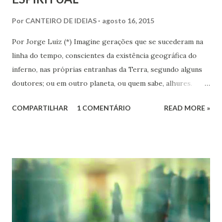
Por
CANTEIRO DE IDEIAS
agosto 16, 2015
Por Jorge Luiz (*) Imagine gerações que se sucederam na
linha do tempo, conscientes da existência geográfica do
inferno, nas próprias entranhas da Terra, segundo alguns
doutores; ou em outro planeta, ou quem sabe, alhures.
Imagine, ainda, que esse mundo constituído de elementos
COMPARTILHAR
1 COMENTÁRIO
READ MORE »
materiais, sem sol, nem lua, desprovido de todo princípio e
toda a aparência do bem, sendo habitado por demônios que,
para atormentarem os homens, têm asas de morcegos,
chifres, pele coberta de escamas, patas com garras e
dentes aguçados. Lá, monstros de muitas cabeças abrem
para todos os lados goelas vorazes, esmagando os
condenados em suas mandíbulas sangrentas e os vomitam
mastigados, mas vivos porque eles são imortais. Há por
toda a parte caldeiras ferventes, cujas tampas os anjos