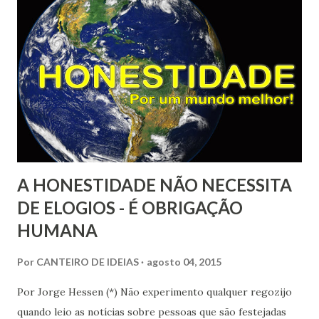
autor traz informações das mais recentes pesquisas a
respeito do cérebro (incluindo as suas próprias, com
neuroimagens), conceitos da Psicologia, questões
filosóficas e existenciais, sem deixar de lado a dimensão
espiritual do ser. Ao mesmo tempo em que Júlio Peres tem
se dedicado à pesquisa de neuroimagens, traz também
sólida experiência terapêutica com pacientes
traumatizados. Herdeiro de sua mãe, Maria Julia Piet...
A HONESTIDADE NÃO NECESSITA
DE ELOGIOS - É OBRIGAÇÃO
HUMANA
Por
CANTEIRO DE IDEIAS
agosto 04, 2015
Por Jorge Hessen (*) Não experimento qualquer regozijo
quando leio as notícias sobre pessoas que são festejadas