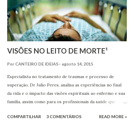
erguem para verem as contorções dos condenados. Deus
ouve sem piedade os gemidos dos condenados por toda a
eternidade. O céu em cima e o infer...
VISÕES NO LEITO DE MORTE¹
Por
CANTEIRO DE IDEIAS
agosto 14, 2015
Especialista no tratamento de traumas e processo de
superação, Dr Julio Peres, analisa as experiências no final
da vida e o impacto das visões espirituais ao enfermo e sua
família, assim como para os profissionais da saúde que
atuam em cuidados paliativos. De acordo com Dr. Júlio
COMPARTILHAR
3 COMENTÁRIOS
READ MORE »
Peres, pesquisas recentes demonstram que um grande
número de pessoas de distintas culturas têm relatado