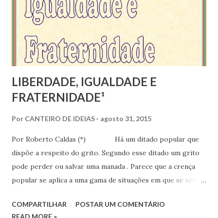
n
s
LIBERDADE, IGUALDADE E
FRATERNIDADE¹
Por
CANTEIRO DE IDEIAS
agosto 31, 2015
Por Roberto Caldas (*) Há um ditado popular que
dispõe a respeito do grito. Segundo esse ditado um grito
pode perder ou salvar uma manada . Parece que a crença
popular se aplica a uma gama de situações em que se sitia a
sociedade humana. Sabedora dessa qualidade da humanidade
COMPARTILHAR
POSTAR UM COMENTÁRIO
em formar manadas, embora tenha vencido a sua fase
READ MORE »