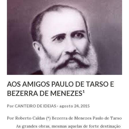
pulverizada nos sais minerais, que vitalizam tecidos e
órgãos. Ferro, cálcio, manganês, zinco, que jazem nas
profundezas do solo, correm pelas nossas veias. Desde o
primeiro choro, quando inauguramos as vias respiratórias
e inalamos pela primeira vez o ar que enche os pulmões,
participamos de um grande espetáculo da natureza, que
revela em pequenos detalhes, a grandeza do universo.
Nossa principal fonte de energia é o ar. Podemos suportar
dias sem comer ou beber. Mas não podemos ficar tant...
AOS AMIGOS PAULO DE TARSO E
BEZERRA DE MENEZES¹
Por
CANTEIRO DE IDEIAS
agosto 24, 2015
Por Roberto Caldas (*) Bezerra de Menezes Paulo de Tarso
As grandes obras, mesmas aquelas de forte destinação