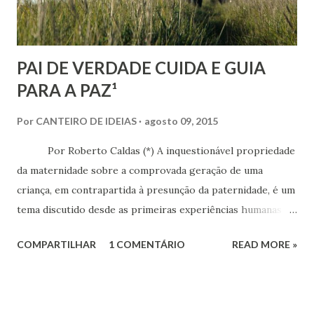
PAI DE VERDADE CUIDA E GUIA
PARA A PAZ¹
Por
CANTEIRO DE IDEIAS
agosto 09, 2015
Por Roberto Caldas (*) A inquestionável propriedade
da maternidade sobre a comprovada geração de uma
criança, em contrapartida à presunção da paternidade, é um
tema discutido desde as primeiras experiências humanas
tribais, quando a necessidade de perpetuação da espécie
COMPARTILHAR
1 COMENTÁRIO
READ MORE »
parecia ser a mais urgente necessidade devido a sua
extrema fragilidade diante do mundo hostil que a cercava.
No papel de geradora e nutridora dos primeiros anos de
vida, a mãe é historicamente reconhecida como a figura