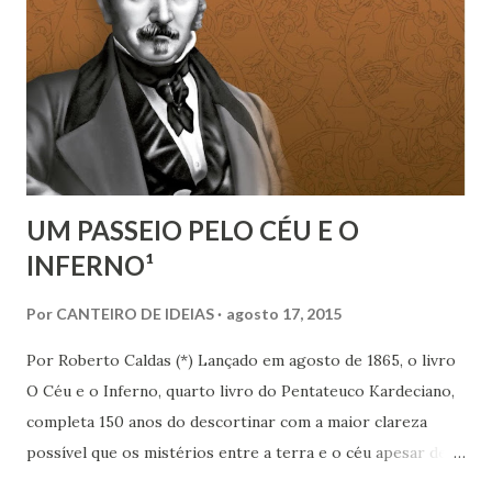
caçadores que chegam a pagar US$55 mil dólares para
matar um animal da selva meramente por prazer. [1]
UM PASSEIO PELO CÉU E O
INFERNO¹
Por
CANTEIRO DE IDEIAS
agosto 17, 2015
Por Roberto Caldas (*) Lançado em agosto de 1865, o livro
O Céu e o Inferno, quarto livro do Pentateuco Kardeciano,
completa 150 anos do descortinar com a maior clareza
possível que os mistérios entre a terra e o céu apesar de
serem numerosos podem ser perfeitamente