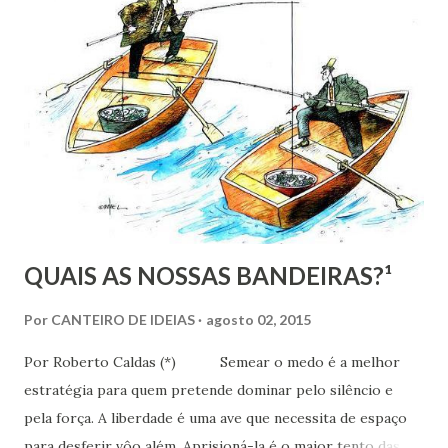
os arroubos e exageros das escolhas, dosando o peso das
decisões, conhecedores de nossas deficiências, com a
finalidade de proteger-nos de nós mesmos.
QUAIS AS NOSSAS BANDEIRAS?¹
Por
CANTEIRO DE IDEIAS
agosto 02, 2015
Por Roberto Caldas (*) Semear o medo é a melhor
estratégia para quem pretende dominar pelo silêncio e
pela força. A liberdade é uma ave que necessita de espaço
para desferir vôo além. Aprisioná-la é o maior tento das