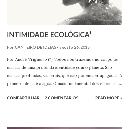
que analisa o julgamento do verdugo nazista, mentor da
morte de milhares de pessoas. Tendo como referencial o
“caso Eichmann”, a autora justi...
INTIMIDADE ECOLÓGICA¹
Por
CANTEIRO DE IDEIAS
agosto 26, 2015
Por André Trigueiro (*) Todos nós trazemos no corpo as
marcas de uma profunda identidade com o planeta. São
marcas profundas, viscerais, que não podem ser apagadas. A
primeira delas é a água. O mais fundamental dos elementos
está presente em nosso corpo na mesma proporção em
COMPARTILHAR
2 COMENTÁRIOS
READ MORE »
que aparece no globo terrestre. As lágrimas que
derramamos de dor ou de alegria tem o sabor dos oceanos.
A água do mar tem quase a mesma consistência do soro
fisiológico. Em nosso sangue carregamos a terra,