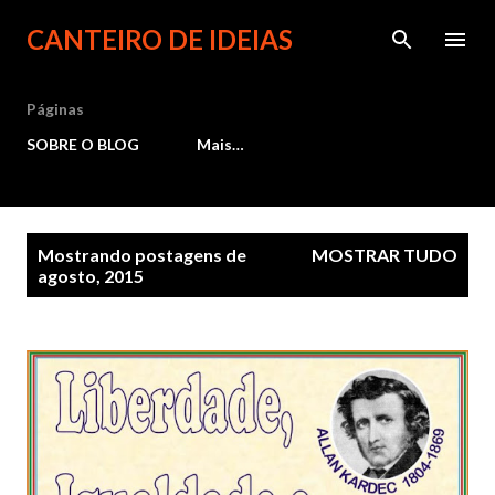
Pular para o conteúdo principal
CANTEIRO DE IDEIAS
Páginas
SOBRE O BLOG
Mais…
P
Mostrando postagens de
MOSTRAR TUDO
agosto, 2015
o
s
t
a
g
e