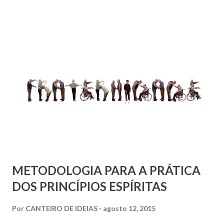
experiências no final da vida – originalmente chamadas na
literatura por end-of-life experiences – sob a forma de
visões no leito de morte, sugestivas da existência
espiritual. Esta linha de pesquisa tem trazido contribuições
que interessam diretamente aos profissionais que atuam
com cuidados paliativos e mais especificamente, aqueles
que desenvolveram a Síndrome de Burnout decorrente do
esgotamento, angústia e incapacidade perante a falta de
recursos para lidar com as sucessivas mortes de seus
pacientes.
METODOLOGIA PARA A PRÁTICA
DOS PRINCÍPIOS ESPÍRITAS
Por
CANTEIRO DE IDEIAS
agosto 12, 2015