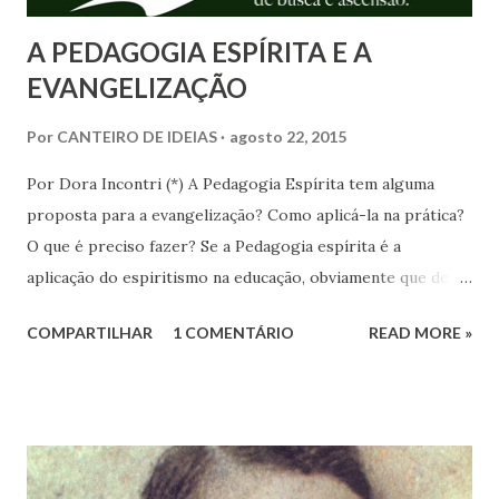
A PEDAGOGIA ESPÍRITA E A
EVANGELIZAÇÃO
Por
CANTEIRO DE IDEIAS
agosto 22, 2015
Por Dora Incontri (*) A Pedagogia Espírita tem alguma
proposta para a evangelização? Como aplicá-la na prática?
O que é preciso fazer? Se a Pedagogia espírita é a
aplicação do espiritismo na educação, obviamente que deve
ter uma proposta para a área da evangelização infantil.
COMPARTILHAR
1 COMENTÁRIO
READ MORE »
Estudemos aqui alguns pontos importantes a respeito do
tema. Em primeiro lugar, propomos mudar o nome de
evangelização para educação espírita ou espiritismo para
crianças. A CNBB (Confederação Nacional dos Bispos
Brasileiros) está atualmente com uma campanha de
“evangelização da juventude”. Não por acaso, os espíritas