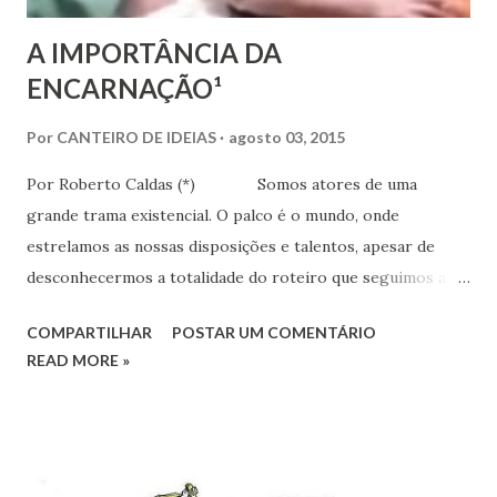
A IMPORTÂNCIA DA
ENCARNAÇÃO¹
Por
CANTEIRO DE IDEIAS
agosto 03, 2015
Por Roberto Caldas (*) Somos atores de uma
grande trama existencial. O palco é o mundo, onde
estrelamos as nossas disposições e talentos, apesar de
desconhecermos a totalidade do roteiro que seguimos a
cada amanhecer. A produção da obra que cobra a nossa
COMPARTILHAR
POSTAR UM COMENTÁRIO
participação na qualidade de protagonista terá sido
READ MORE »
planejada antes que adentrássemos a tão amigável e
protetora câmara uterina, quando ainda gozávamos das
lembranças amplas das experiências do passado e tínhamos
como foco as necessidades regenerativas. Certamente
havia amigos no papel de orientadores contornando-nos