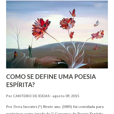
central da vida do ser humano. Esse detalhe antropológico
foi trazido como herança psíquica pelos milhares de anos e
resistiu às revoluções civilizatórias que a sociedade humana
sofreu com o passar dos tempos. Numa estrutura social
atual como a nossa, apenas o homem pode registrar a
criança recém nascida repassando-lhe a legitimidade da
paternidade atribuindo a maternidade à mulher que pode
estar ausente do local de registro, mas o contrário não
pode ser...
COMO SE DEFINE UMA POESIA
ESPÍRITA?
Por
CANTEIRO DE IDEIAS
agosto 09, 2015
Por Dora Incontri (*) Neste ano, (1989) fui convidada para
participar como jurada do V Concurso de Poesia Espírita,