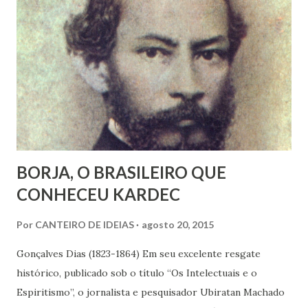
usam o mesmo termo que os católicos. Já analisamos
diversas vezes (essa era também a postura de Herculano
Pires e até antropólogos não-espíritas hoje fazem essa
avaliação) que o movimento espírita no Brasil traz uma
herança católica muito forte, dado o nosso caldo cultural
impregnado de tradições da Igreja e pela formação
jesuítica da nossa educação.
BORJA, O BRASILEIRO QUE
CONHECEU KARDEC
Por
CANTEIRO DE IDEIAS
agosto 20, 2015
Gonçalves Dias (1823-1864) Em seu excelente resgate
histórico, publicado sob o título “Os Intelectuais e o
Espiritismo”, o jornalista e pesquisador Ubiratan Machado