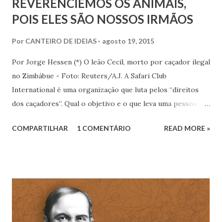
REVERENCIEMOS OS ANIMAIS,
POIS ELES SÃO NOSSOS IRMÃOS
Por
CANTEIRO DE IDEIAS
agosto 19, 2015
Por Jorge Hessen (*) O leão Cecil, morto por caçador ilegal
no Zimbábue - Foto: Reuters/A.J. A Safari Club
International é uma organização que luta pelos “direitos
dos caçadores”. Qual o objetivo e o que leva uma pessoa a
gastar muito dinheiro para caçar um animal selvagem? Será
COMPARTILHAR
1 COMENTÁRIO
READ MORE »
apenas uma demonstração de poder e prestígio? Isso é
psicopatia e selvageria! O antropólogo Michael Gurven, da
Universidade da Califórnia em Santa Bárbara, estuda tribos
de caçadores e coletores na Amazônia e ressalta o
paradoxo entre caça “esportiva” e as caça para
sobrevivência. Os nativos caçam animais por necessidade de
alimentação. Portanto, há uma brutal diferença para