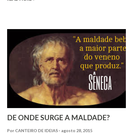
quadrúpede, é que lideranças de agremiações de variadas
atividades investem no cultivo da falta de crítica presente
no fermento da massa que teme ou se alimenta do grito.
Poucas situações são tão favoráveis à manutenção
do comando, quase que por hipnose, do que manter a
excitação emocional em pico para que se possa controlar a
atitude do outro, enquanto são propostos conceitos e
ideias que, sem a provocada alteração da emoção,
provavelmente não seria aceitos. Dessa maneira vimos o
mundo ser invadido literalmente pelo lixo mental que
carac...
DE ONDE SURGE A MALDADE?
Por
CANTEIRO DE IDEIAS
agosto 28, 2015