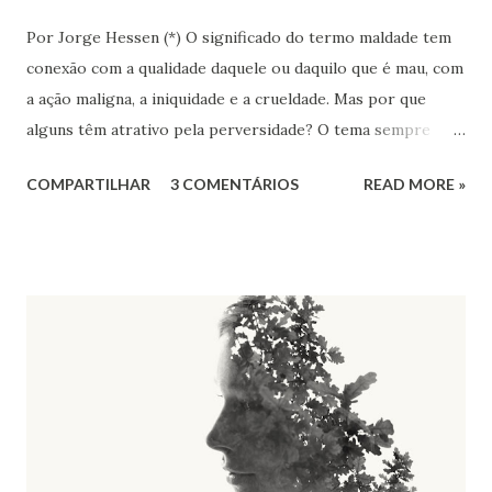
Por Jorge Hessen (*) O significado do termo maldade tem
conexão com a qualidade daquele ou daquilo que é mau, com
a ação maligna, a iniquidade e a crueldade. Mas por que
alguns têm atrativo pela perversidade? O tema sempre
inquietou os pensadores dos mais diversos campos do
COMPARTILHAR
3 COMENTÁRIOS
READ MORE »
saber e da ação humana: filosofia, ciência, arte, religião.
Historicamente, segundo alguns modelos previsíveis, os
males humanos pareciam não mais destinados a preocupar
os pensadores, pois que a maldade parecia ser circunscrita.
Para alguns estudiosos o “holocausto”, durante a Segunda
Grande Guerra, reacendeu-se o debate sobre os limites da
barbárie, da perversidade humana, lançando no universo
intelectual europeu e mundial uma onda de pessimismo e
ceticismo. Hanna Arendt, filósofa judia, que estudou as
questões do mal, escreveu o livro “Eichmann em Jerusalém”,