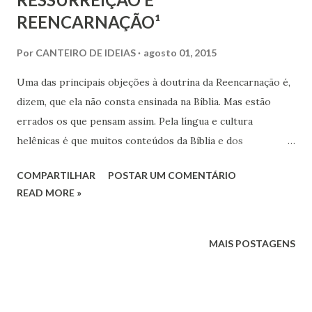
REENCARNAÇÃO¹
Por
CANTEIRO DE IDEIAS
agosto 01, 2015
Uma das principais objeções à doutrina da Reencarnação é,
dizem, que ela não consta ensinada na Bíblia. Mas estão
errados os que pensam assim. Pela língua e cultura
helênicas é que muitos conteúdos da Bíblia e dos
Evangelhos chegaram até nós, donde ser fundamental, para
COMPARTILHAR
POSTAR UM COMENTÁRIO
um resgate de muitas ideias e conceitos algo deturpados
READ MORE »
hoje em dia, o retorno aos manuscritos antigos, ainda que
sejam apenas cópias dos originais, estes, quiçá, perdidos
para sempre. No Brasil, o nome que superou todos os
MAIS POSTAGENS
que empreenderam tal demanda ao grego, ao hebraico, etc.,
a nosso ver, foi o do Prof. Carlos Juliano Torres Pastorino,
Docente do Colégio Pedro II e catedrático da Universidade