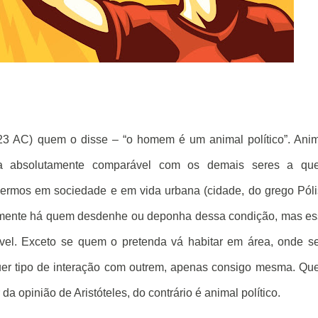
323 AC) quem o disse – “o homem é um animal político”. Ani
ca absolutamente comparável com os demais seres a qu
ermos em sociedade e em vida urbana (cidade, do grego Póli
ralmente há quem desdenhe ou deponha dessa condição, mas e
sível. Exceto se quem o pretenda vá habitar em área, onde s
uer tipo de interação com outrem, apenas consigo mesma. Q
da opinião de Aristóteles, do contrário é animal político.