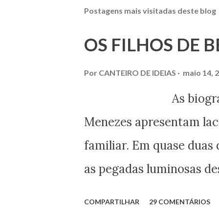
Postagens mais visitadas deste blog
OS FILHOS DE 
Por
CANTEIRO DE IDEIAS
maio 14, 
As biografias esc
Menezes apresentam lacu
familiar. Em quase duas 
as pegadas luminosas des
maior expressão do Espir
COMPARTILHAR
29 COMENTÁRIOS
obtivemos alguns docum