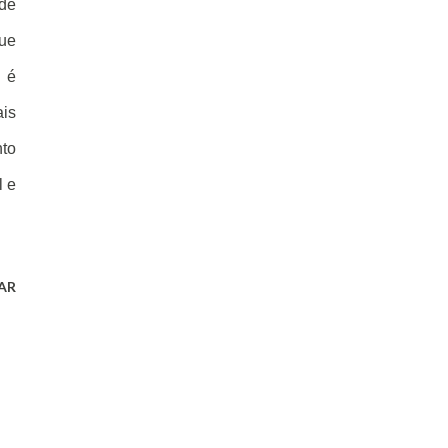
 de
que
o é
ais
nto
l e
AR