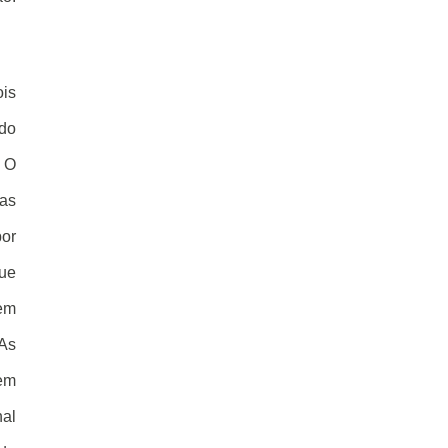
ois
 do
 O
das
por
que
nem
 As
dem
nal