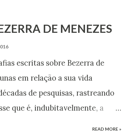
BEZERRA DE MENEZES
2016
ritas sobre Bezerra de
nas em relação a sua vida
décadas de pesquisas, rastreando
se que é, indubitavelmente, a
itismo no Brasil do século XIX,
READ MORE »
entos que nos permitem