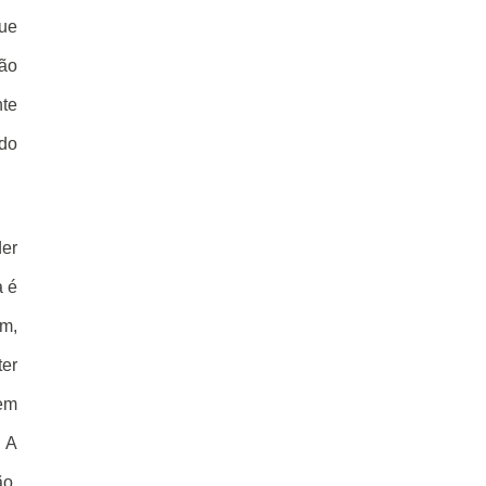
ue
tão
nte
ndo
der
a é
ém,
ter
 em
. A
ão.