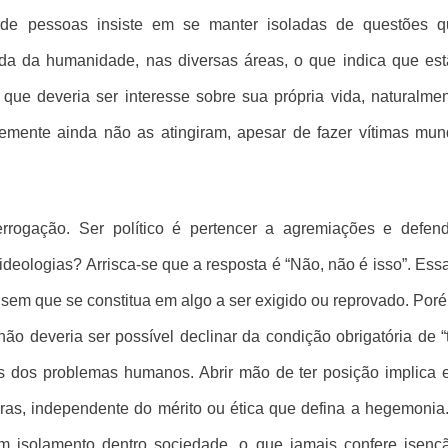
de pessoas insiste em se manter isoladas de questões q
da da humanidade, nas diversas áreas, o que indica que es
ue deveria ser interesse sobre sua própria vida, naturalme
emente ainda não as atingiram, apesar de fazer vítimas mu
rrogação. Ser político é pertencer a agremiações e defen
ideologias? Arrisca-se que a resposta é “Não, não é isso”. Ess
 sem que se constitua em algo a ser exigido ou reprovado. Por
ão deveria ser possível declinar da condição obrigatória de “
es dos problemas humanos. Abrir mão de ter posição implica
ras, independente do mérito ou ética que defina a hegemonia
um isolamento dentro sociedade, o que jamais confere isenç