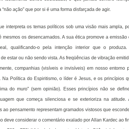
“não ação” que por si é uma forma disfarçada de agir.
ue interpreta os temas políticos sob uma visão mais ampla, p
é mesmos os desencarnados. A sua ética promove a emissão
l, qualificando-o pela intenção interior que o produza.
e estar ou não sendo vista. As freqüências de vibração emiti
ente, companhias (visíveis e invisíveis) em nosso entorno 
Na Política do Espiritismo, o líder é Jesus, e os princípios 
ima do muro” (sem opinião). Esses princípios não se defi
uagem que começa silenciosa e se exterioriza na atitude.
iéis ao pensamento representam gramados vistosos que escon
mo deve considerar o comentário exalado por Allan Kardec ao fi