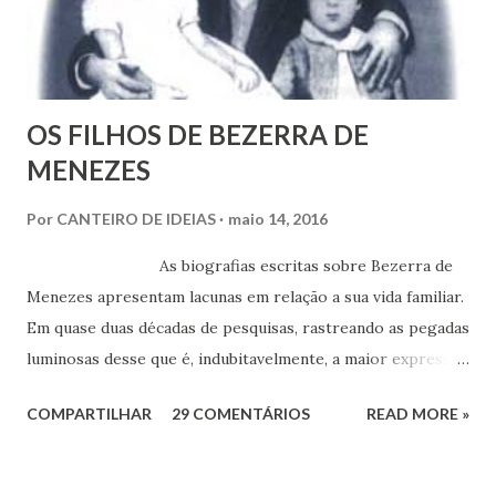
OS FILHOS DE BEZERRA DE
MENEZES
Por
CANTEIRO DE IDEIAS
maio 14, 2016
As biografias escritas sobre Bezerra de
Menezes apresentam lacunas em relação a sua vida familiar.
Em quase duas décadas de pesquisas, rastreando as pegadas
luminosas desse que é, indubitavelmente, a maior expressão
do Espiritismo no Brasil do século XIX, obtivemos alguns
COMPARTILHAR
29 COMENTÁRIOS
READ MORE »
documentos que nos permitem esclarecer um pouco mais
esse enigma. Mais recentemente, com a ajuda do amigo
Chrysógno Bezerra de Menezes, parente do Médico dos