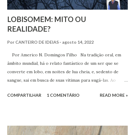
LOBISOMEM: MITO OU
REALIDADE?
Por
CANTEIRO DE IDEIAS
agosto 14, 2022
Por Americo N. Domingos Filho Na tradição oral, em
âmbito mundial, há o relato fantástico de um ser que se
converte em lobo, em noites de lua cheia, e, sedento de
sangue, sai em busca de suas vítimas para sugá-las. Ao
amanhecer, assume de novo as características de uma
COMPARTILHAR
1 COMENTÁRIO
READ MORE »
pessoa comum. Essa lenda revela um ser amaldiçoado, que
se torna parte homem e parte lobo, produzindo muito
temor, principalmente nas crianças e, igualmente, em
muitos adultos, especialmente os moradores de áreas
rurais.