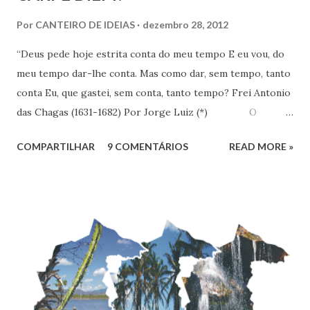
Por
CANTEIRO DE IDEIAS
dezembro 28, 2012
“Deus pede hoje estrita conta do meu tempo E eu vou, do
meu tempo dar-lhe conta. Mas como dar, sem tempo, tanto
conta Eu, que gastei, sem conta, tanto tempo? Frei Antonio
das Chagas (1631-1682) Por Jorge Luiz (*) O
Instituto de Pesquisa Econômica Aplicada (IPEA) divulgou
COMPARTILHAR
9 COMENTÁRIOS
READ MORE »
no dia 18 último, resultado de pesquisa que revela que em
uma escala de 0 a 10, os brasileiros dão em média 7,1 para
suas vidas. Esse nível colocaria o Brasil em 16º entre os 147
países pesquisados pela Gallup World Poll, que apontava
uma felicidade média de 6,8 no Brasil em 2010. O
Nordeste é a região mais feliz do Brasil, com nota média de
7,38. Se fosse considerado um país, nós nordestinos
ficaríamos em 9º na classificação global, entre belgas e
finlandeses. Apesar de ser considerada a região mais rica