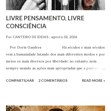
LIVRE PENSAMENTO, LIVRE
CONSCIÊNCIA
Por
CANTEIRO DE IDEIAS
agosto 02, 2026
Por Doris Gandres Há séculos e mais séculos
vem a humanidade lutando dos mais diferentes modos e por
meios os mais diversos por liberdade; no entanto, nem
sempre usando as ações mais apropriadas que a pudessem
conduzir à tão sonhada liberdade, ainda que somente no
COMPARTILHAR
2 COMENTÁRIOS
READ MORE »
aspecto material, terreno... Mesmo civilizações,
nações e países onde muitas vezes, aparentemente, reina a
liberdade, sob uma análise e uma observação mais acuradas,
encontramos muitas circunstâncias, situações e condições
onde vige pressão, opressão, cerceamento, coação e