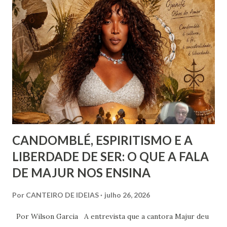
censura. E não podemos falar apenas do ponto de vista
geral, social, de cidadania, de direitos humanos etc, mas
também de segmentos religiosos e, nesse campo,
lamentavelmente, o meio/movimento espírita não está
excluído, o que me parece profundamente contraditório
quando se tem algum conhecim...
CANDOMBLÉ, ESPIRITISMO E A
LIBERDADE DE SER: O QUE A FALA
DE MAJUR NOS ENSINA
Por
CANTEIRO DE IDEIAS
julho 26, 2026
Por Wilson Garcia A entrevista que a cantora Majur deu