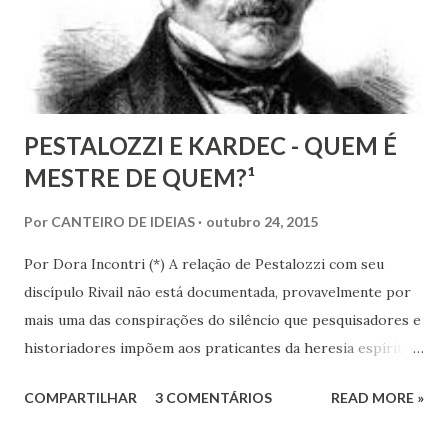
recurso terapêutico e convertê-lo em atividade da Casa
Espírita.
PESTALOZZI E KARDEC - QUEM É
MESTRE DE QUEM?¹
Por
CANTEIRO DE IDEIAS
outubro 24, 2015
Por Dora Incontri (*) A relação de Pestalozzi com seu
discípulo Rivail não está documentada, provavelmente por
mais uma das conspirações do silêncio que pesquisadores e
historiadores impõem aos praticantes da heresia espírita
ou espiritualista. Digo isto, porque há 13 volumes de cartas
COMPARTILHAR
3 COMENTÁRIOS
READ MORE »
de Pestalozzi a amigos, familiares, discípulos, reis,
aristocratas, intelectuais da Europa inteira. Há um 14º