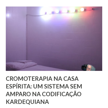
Pobres residente no Rio de Janeiro, do pesquisador Jorge
Damas Martins e, particularmente, da querida amiga Lúcia
Bezerra, sobrinha-bisneta de Bezerra, residente em
Fortaleza, conseguimos montar a maior parte desse
intricado quebra-cabeças, cujas informações
compartilhamos neste mês em que relembramos os 180
anos de seu nascimento. Bezerra casou-se...
CROMOTERAPIA NA CASA
ESPÍRITA: UM SISTEMA SEM
AMPARO NA CODIFICAÇÃO
KARDEQUIANA