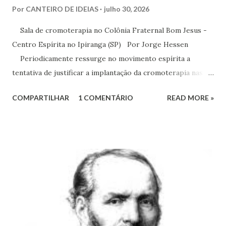
Por
CANTEIRO DE IDEIAS
julho 30, 2026
Sala de cromoterapia no Colônia Fraternal Bom Jesus -
Centro Espírita no Ipiranga (SP) Por Jorge Hessen
Periodicamente ressurge no movimento espírita a
tentativa de justificar a implantação da cromoterapia nas
atividades da Casa Espírita, apoiando-se em referências de
COMPARTILHAR
1 COMENTÁRIO
READ MORE »
Joanna de Ângelis, especialmente na obra Plenitude .
Entretanto, essa interpretação não encontra respaldo na
Codificação e desconsidera o método científico-doutrinário
estabelecido por Allan Kardec. Em Plenitude ,
Joanna de Ângelis menciona a helioterapia e faz alusões à
cromoterapia no contexto da preservação da saúde física e
psíquica. Em nenhum momento, porém, recomenda sua
adoção como prática institucional do Espiritismo. Há
profunda diferença entre reconhecer a existência de um