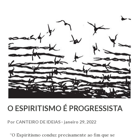
volume, recentemente publicado, que são cartas de amigos
a Pestalozzi. Em nenhum deles há uma única carta de
Pestalozzi a Rivail ou vice-versa. Pestalozzi sonhava
implantar seu método na França, a ponto de ter tido uma
entrevista com o próprio Napoleão Bonaparte, que aliás se
mostrou insensível aos seus planos. Escreveu em 1826 um
pequeno folheto sobre suas ideias em francês. Seria quase
impossível que não trocasse sequer um bilhete com Rivail,
que se assinava seu discípulo e se esforçava por divulgar
seu método em Paris. Pestalozzi, com seu caráter emotivo
e amoroso, não era de ...
O ESPIRITISMO É PROGRESSISTA
Por
CANTEIRO DE IDEIAS
janeiro 29, 2022
“O Espiritismo conduz precisamente ao fim que se