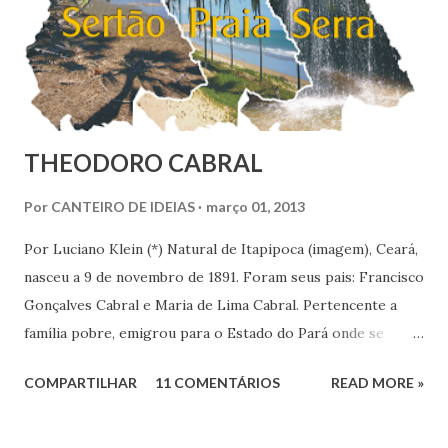
do Brasil, o Sudoeste foi con...
THEODORO CABRAL
Por
CANTEIRO DE IDEIAS
março 01, 2013
Por Luciano Klein (*) Natural de Itapipoca (imagem), Ceará,
nasceu a 9 de novembro de 1891. Foram seus pais: Francisco
Gonçalves Cabral e Maria de Lima Cabral. Pertencente a
família pobre, emigrou para o Estado do Pará onde se
iniciou na vida prática. Graças à sua inteligência e dedicação
COMPARTILHAR
11 COMENTÁRIOS
READ MORE »
nos estudos, adquiriu conhecimentos gerais, notadamente
de línguas, com rara facilidade, sem haver freqüentado
qualquer curso além da escola primária. Estes mesmos