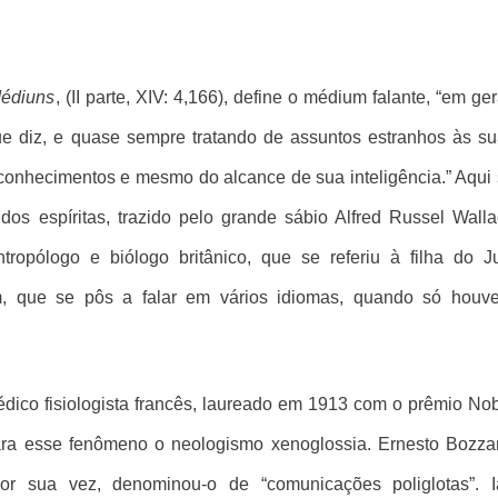
Médiuns
, (II parte, XIV: 4,166), define o médium falante, “em ger
ue diz, e quase sempre tratando de assuntos estranhos às s
 conhecimentos e mesmo do alcance de sua inteligência.” Aqui
os espíritas, trazido pelo grande sábio Alfred Russel Wall
antropólogo e biólogo britânico, que se referiu à filha do J
 que se pôs a falar em vários idiomas, quando só houve
édico fisiologista francês, laureado em 1913 com o prêmio No
ara esse fenômeno o neologismo xenoglossia. Ernesto Bozz
 por sua vez, denominou-o de “comunicações poliglotas”. 