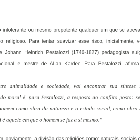
 intolerante ou mesmo prepotente qualquer um que se atrev
o religioso. Para tentar suavizar esse risco, inicialmente, 
de Johann Heinrich Pestalozzi (1746-1827) pedagogista suí
cional e mestre de Allan Kardec. Para Pestalozzi, afirma
tre animalidade e sociedade, vai encontrar sua síntese 
o moral é, para Pestalozzi, a resposta ao conflito posto: s
 homem como obra da natureza e o estado social, como obra
l é aquele em que o homem se faz a si mesmo.”
, obviamente, a divisão das religiões como: naturais, sociais 