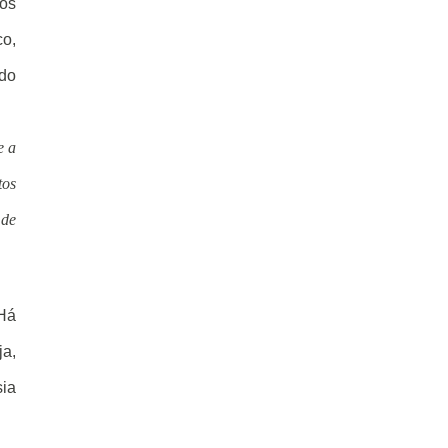
tos
co,
 do
e a
tos
 de
 Há
ja,
sia