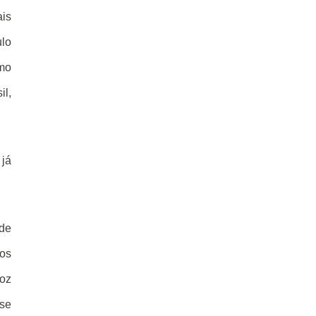
ais
ulo
mo
il,
 já
de
os
voz
 se