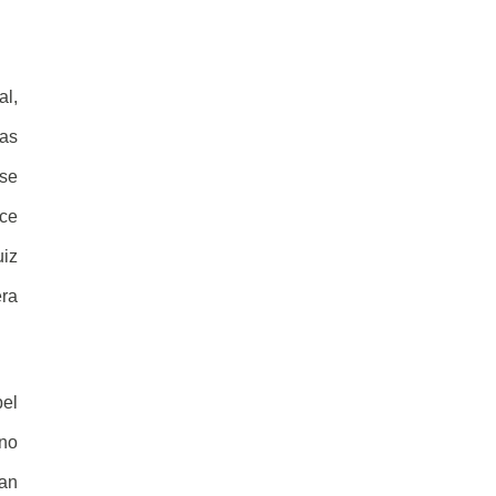
al,
uas
 se
ace
uiz
ra
bel
ano
Ian