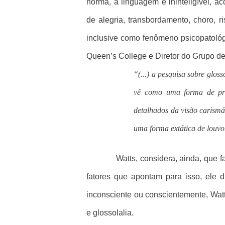
norma, a linguagem é ininteligível,
de alegria, transbordamento, choro, 
inclusive como fenômeno psicopatológi
Queen’s College e Diretor do Grupo de
“(...) a pesquisa sobre glos
vê como uma forma de prát
detalhados da visão carismát
uma forma extática de louvo
Watts, considera, ainda, que 
fatores que apontam para isso, ele d
inconsciente ou conscientemente, Watt
e glossolalia.