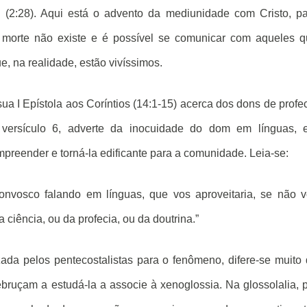
l (2:28). Aqui está o advento da mediunidade com Cristo, p
a morte não existe e é possível se comunicar com aqueles 
, na realidade, estão vivíssimos.
a I Epístola aos Coríntios (14:1-15) acerca dos dons de profe
o versículo 6, adverte da inocuidade do dom em línguas, 
preender e torná-la edificante para a comunidade. Leia-se:
convosco falando em línguas, que vos aproveitaria, se não 
 ciência, ou da profecia, ou da doutrina.”
lizada pelos pentecostalistas para o fenômeno, difere-se muito
bruçam a estudá-la a associe à xenoglossia. Na glossolalia, 