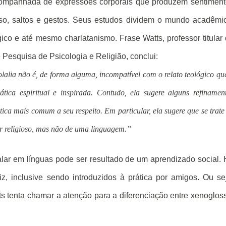
 acompanhada de expressões corporais que produzem sentimen
riso, saltos e gestos. Seus estudos dividem o mundo acadêmi
co e até mesmo charlatanismo. Frase Watts, professor titular
 Pesquisa de Psicologia e Religião, conclui:
solalia não é, de forma alguma, incompatível com o relato teológico qu
ica espiritual e inspirada. Contudo, ela sugere alguns refinamen
ica mais comum a seu respeito. Em particular, ela sugere que se trate
r religioso, mas não de uma linguagem.”
falar em línguas pode ser resultado de um aprendizado social.
iz, inclusive sendo introduzidos à prática por amigos. Ou se
s tenta chamar a atenção para a diferenciação entre xenoglos