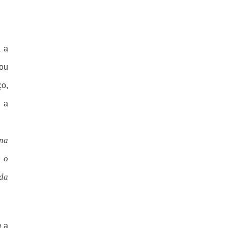
a a
vou
ço,
 a
na
e o
 da
e a