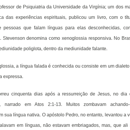
rofessor de Psiquiatria da Universidade da Virgínia; um dos m
a das experiências espirituais, publicou um livro, com o tít
de pessoas que falam línguas para elas desconhecidas, co
. Stevenson denomina como xenoglossia responsiva. No Bras
iunidade poliglota, dentro da mediunidade falante.
glossia, a língua falada é conhecida ou consiste em um dialeto
a expressa.
reu cinquenta dias após a ressurreição de Jesus, no dia 
), narrado em Atos 2:1-13. Muitos zombavam achando-
 sua língua nativa. O apóstolo Pedro, no entanto, levantou a 
 falavam em línguas, não estavam embriagados, mas, que ali