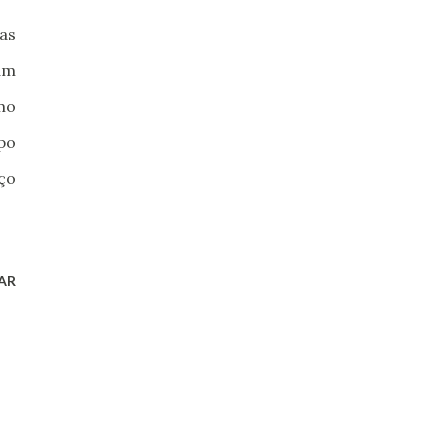
as
am
mo
po
ço
AR