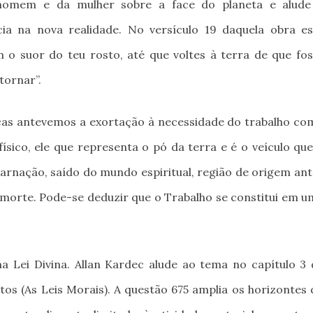
homem e da mulher sobre a face do planeta e alude
cia na nova realidade. No versículo 19 daquela obra es
o suor do teu rosto, até que voltes à terra de que fos
tornar”.
icas antevemos a exortação à necessidade do trabalho co
sico, ele que representa o pó da terra e é o veículo que
carnação, saído do mundo espiritual, região de origem an
 morte. Pode-se deduzir que o Trabalho se constitui em u
 Lei Divina. Allan Kardec alude ao tema no capítulo 3 
itos (As Leis Morais). A questão 675 amplia os horizontes