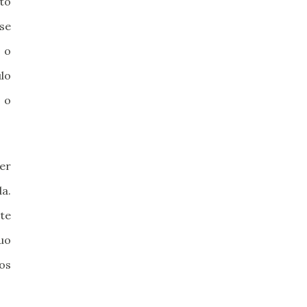
to
 se
 o
lo
 o
ser
da.
te
uo
os