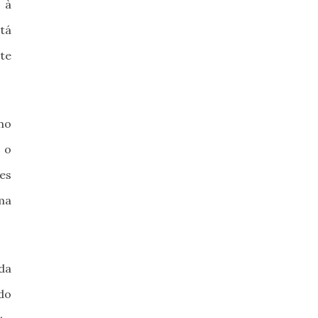
 à
tá
te
mo
 o
tes
ma
da
 do