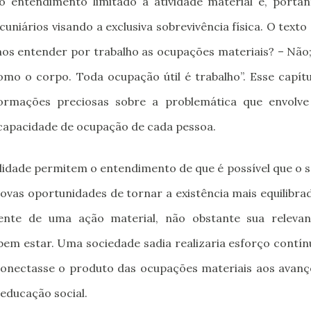
o entendimento limitado à atividade material e, portan
uniários visando a exclusiva sobrevivência física. O texto
os entender por trabalho as ocupações materiais? – Não;
omo o corpo. Toda ocupação útil é trabalho”. Esse capítu
formações preciosas sobre a problemática que envolve
capacidade de ocupação de cada pessoa.
alidade permitem o entendimento de que é possível que o 
ovas oportunidades de tornar a existência mais equilibra
ente de uma ação material, não obstante sua relevan
bem estar. Uma sociedade sadia realizaria esforço contín
onectasse o produto das ocupações materiais aos avanç
educação social.