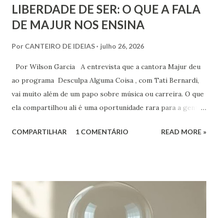
LIBERDADE DE SER: O QUE A FALA
DE MAJUR NOS ENSINA
Por
CANTEIRO DE IDEIAS
julho 26, 2026
Por Wilson Garcia A entrevista que a cantora Majur deu
ao programa Desculpa Alguma Coisa , com Tati Bernardi,
vai muito além de um papo sobre música ou carreira. O que
ela compartilhou ali é uma oportunidade rara para a gente
refletir sobre coisas profundas: liberdade de consciência,
COMPARTILHAR
1 COMENTÁRIO
READ MORE »
identidade espiritual, pertencimento e intolerância
religiosa. Quando Majur conta como se aproximou
do Candomblé, não está falando só de uma escolha
religiosa. Ela fala de um processo de emancipação pessoal.
Ao dizer que deixar o ambiente evangélico não significou
abandonar Deus, mas sim se libertar de uma prisão, ela
expõe algo que muita gente vive: a busca por uma