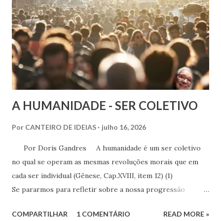
o Centro Espírita nesse círculo de influências formativas.
A HUMANIDADE - SER COLETIVO
Por
CANTEIRO DE IDEIAS
julho 16, 2026
Por Doris Gandres A humanidade é um ser coletivo
no qual se operam as mesmas revoluções morais que em
cada ser individual (Gênese, Cap.XVIII, item 12) (1)
Se pararmos para refletir sobre a nossa progressão
através dos tempos – e particularmente presentemente à
COMPARTILHAR
1 COMENTÁRIO
READ MORE »
luz de tantas descobertas, tantos esclarecimentos em