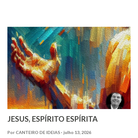
várias áreas do conhecimento humano, seja científico,
filosófico ou espiritual – veremos há quanto tempo vimos
caminhando, primeiramente em meio à escuridão e à
ignorância; depois, gradativamente, realizando conquistas
em meio a experiências muito frequentemente equivocadas,
difíceis e de dolorosos resultados; até chegarmos, aos
trancos e barrancos, a este momento em que, apesar do
tanto que recebemos de tantos, continuarmos
lamentavelmente e irrefletidamente fazendo escolhas
erradas, assumindo posturas incoerentes e nocivas, a nós,
aos que nos cercam, à humanidade ...
JESUS, ESPÍRITO ESPÍRITA
Por
CANTEIRO DE IDEIAS
julho 13, 2026