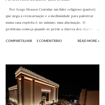
Por Jorge Hessen Convidar um líder religioso (pastor)
que nega a reencarnação e a mediunidade para palestrar
numa casa espírita é, no mínimo, uma alucinação. O
problema começa quando se perde a clareza dos objetivos
doutrinários. O Espiritismo ensina o respeito irrestrito à
COMPARTILHAR
1 COMENTÁRIO
READ MORE »
liberdade de consciência. Allan Kardec jamais defendeu o
sectarismo. Aliás, dialogou com cientistas, materialistas,
religiosos e céticos. O diálogo é saudável e necessário.
Todavia, existe uma diferença fundamental entre dialogar
com quem pensa diferente e conceder tribuna doutrinária
a quem combate os princípios fundamentais da Doutrina
Espírita. Se um palestrante evangélico afirma
categoricamente que a comunicação entre encarnados e
desencarnados é impossível; que a mediunidade é fraude ou
ação demoníaca; que a reencarnação não existe, então