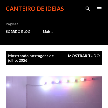
Pular para o conteúdo principal
CANTEIRO DE IDEIAS
Páginas
SOBRE O BLOG
Mais…
P
Mostrando postagens de
MOSTRAR TUDO
julho, 2026
o
s
t
a
g
e