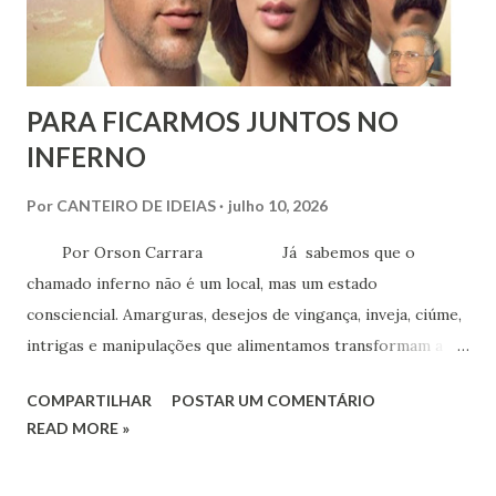
dadas pelo professor francês, há um simbolismo...
PARA FICARMOS JUNTOS NO
INFERNO
Por
CANTEIRO DE IDEIAS
julho 10, 2026
Por Orson Carrara Já sabemos que o
chamado inferno não é um local, mas um estado
consciencial. Amarguras, desejos de vingança, inveja, ciúme,
intrigas e manipulações que alimentamos transformam a
vida naquilo que podemos denominar de um inferno
COMPARTILHAR
POSTAR UM COMENTÁRIO
emocional, um estado de intensa perturbação e sofrimento.
READ MORE »
Aquele inferno de sofrimento eterno, de diabo e caldeirões
ferventes, isso não existe - é imaginação humana.