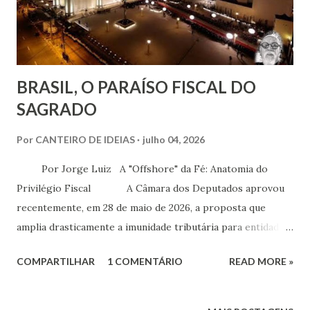
estamos diante de alguém que rejeita os pilares básicos do
Espiritismo.
BRASIL, O PARAÍSO FISCAL DO
SAGRADO
Por
CANTEIRO DE IDEIAS
julho 04, 2026
Por Jorge Luiz A "Offshore" da Fé: Anatomia do
Privilégio Fiscal A Câmara dos Deputados aprovou
recentemente, em 28 de maio de 2026, a proposta que
amplia drasticamente a imunidade tributária para entidades
e templos religiosos de qualquer culto. O texto, que agora
COMPARTILHAR
1 COMENTÁRIO
READ MORE »
segue para o Senado, estende a vedação de cobrança de
impostos para a aquisição de quaisquer bens ou serviços
necessários à implantação, manutenção e funcionamento