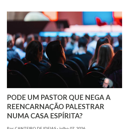
Referimo-nos aqui aos tormentos que a inveja e o ciúme
produzem. Ou, da mesma forma, as culpas e ainda os
sentimentos de vingança ou de controle sobre a vida alheia.
PODE UM PASTOR QUE NEGA A
REENCARNAÇÃO PALESTRAR
NUMA CASA ESPÍRITA?
Por
CANTEIRO DE IDEIAS
julho 07, 2026