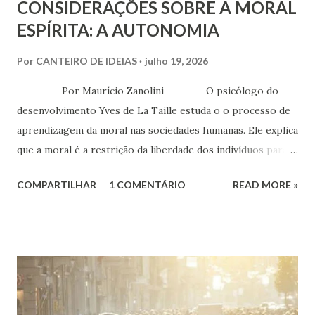
CONSIDERAÇÕES SOBRE A MORAL
ESPÍRITA: A AUTONOMIA
Por
CANTEIRO DE IDEIAS
julho 19, 2026
Por Maurício Zanolini O psicólogo do
desenvolvimento Yves de La Taille estuda o o processo de
aprendizagem da moral nas sociedades humanas. Ele explica
que a moral é a restrição da liberdade dos indivíduos para
que possam viver em sociedade e que cada sociedade
COMPARTILHAR
1 COMENTÁRIO
READ MORE »
desenvolve seus próprios códigos de conduta. A família
portanto é o núcleo mais básico onde esse código será
vivenciado pela criança que está aprendendo a moral. Mas
para além da família, a religião, a cultura e as tradições que
compõe o que é socialmente aceito para um determinado
agrupamento de pessoas, serão as influências responsáveis
pela formação moral da criança. Podemos incluir a escola e