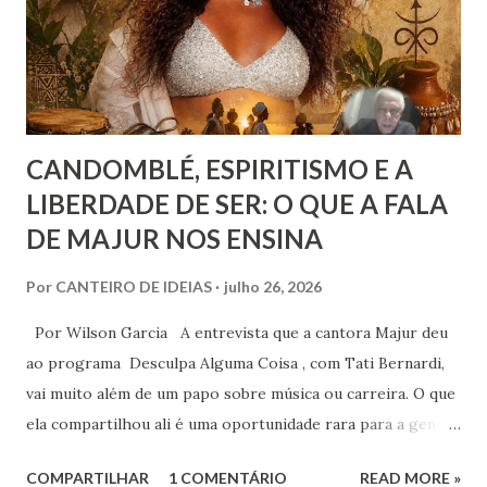
figurativamente, estivéssemos diante da linha de chegada
de uma competição esportiva ou o ápice de uma monta...
CANDOMBLÉ, ESPIRITISMO E A
LIBERDADE DE SER: O QUE A FALA
DE MAJUR NOS ENSINA
Por
CANTEIRO DE IDEIAS
julho 26, 2026
Por Wilson Garcia A entrevista que a cantora Majur deu
ao programa Desculpa Alguma Coisa , com Tati Bernardi,
vai muito além de um papo sobre música ou carreira. O que
ela compartilhou ali é uma oportunidade rara para a gente
refletir sobre coisas profundas: liberdade de consciência,
COMPARTILHAR
1 COMENTÁRIO
READ MORE »
identidade espiritual, pertencimento e intolerância