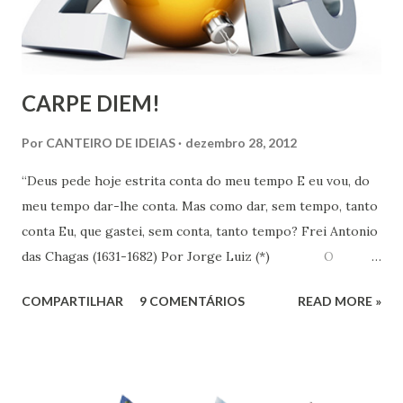
CARPE DIEM!
Por
CANTEIRO DE IDEIAS
dezembro 28, 2012
“Deus pede hoje estrita conta do meu tempo E eu vou, do
meu tempo dar-lhe conta. Mas como dar, sem tempo, tanto
conta Eu, que gastei, sem conta, tanto tempo? Frei Antonio
das Chagas (1631-1682) Por Jorge Luiz (*) O
Instituto de Pesquisa Econômica Aplicada (IPEA) divulgou
COMPARTILHAR
9 COMENTÁRIOS
READ MORE »
no dia 18 último, resultado de pesquisa que revela que em
uma escala de 0 a 10, os brasileiros dão em média 7,1 para
suas vidas. Esse nível colocaria o Brasil em 16º entre os 147
países pesquisados pela Gallup World Poll, que apontava