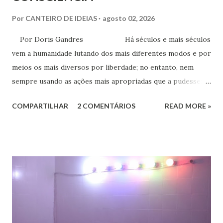
Por
CANTEIRO DE IDEIAS
agosto 02, 2026
Por Doris Gandres Há séculos e mais séculos
vem a humanidade lutando dos mais diferentes modos e por
meios os mais diversos por liberdade; no entanto, nem
sempre usando as ações mais apropriadas que a pudessem
conduzir à tão sonhada liberdade, ainda que somente no
COMPARTILHAR
2 COMENTÁRIOS
READ MORE »
aspecto material, terreno... Mesmo civilizações,
nações e países onde muitas vezes, aparentemente, reina a
liberdade, sob uma análise e uma observação mais acuradas,
encontramos muitas circunstâncias, situações e condições
onde vige pressão, opressão, cerceamento, coação e
censura. E não podemos falar apenas do ponto de vista
geral, social, de cidadania, de direitos humanos etc, mas
também de segmentos religiosos e, nesse campo,
lamentavelmente, o meio/movimento espírita não está