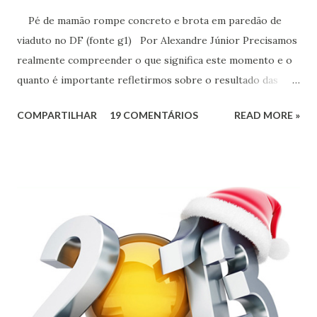
Pé de mamão rompe concreto e brota em paredão de
viaduto no DF (fonte g1) Por Alexandre Júnior Precisamos
realmente compreender o que significa este momento e o
quanto é importante refletirmos sobre o resultado das
urnas. Não é momento de desespero e sim de validarmos o
COMPARTILHAR
19 COMENTÁRIOS
READ MORE »
esperançar! A História do Brasil é feita de invasão,
colonização, escravização, exploração e morte. Seria
ingenuidade nossa imaginarmos que este tipo de política
não exerce influência na formação do nosso povo.