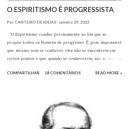
O ESPIRITISMO É PROGRESSISTA
Por
CANTEIRO DE IDEIAS
janeiro 29, 2022
“O Espiritismo conduz precisamente ao fim que se
propõe todos os homens de progresso. É, pois, impossível
que, mesmo sem se conhecer, eles não se encontrem em
certos pontos e que, quando se conhecerem, não se deem -
a mão para marchar, na mesma rota ao encontro de seus
COMPARTILHAR
18 COMENTÁRIOS
READ MORE »
inimigos comuns: os preconceitos sociais, a rotina, o
fanatismo, a intolerância e a ignorância.” Revista Espírita –
junho de 1868, (Kardec, 2018), p.174 Viver o Espiritismo
sem uma perspectiva social, seria desprezar aquilo que de
mais rico e produtivo por ele nos é ofertado. As relações
que a Doutrina Espírita estabelece com as questões sociais
e as ciências humanas, nos faculta, nos muni de