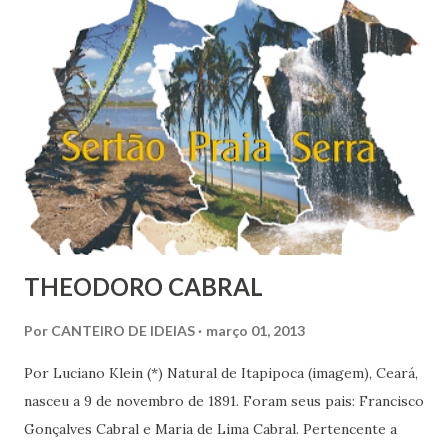
uma felicidade média de 6,8 no Brasil em 2010. O
Nordeste é a região mais feliz do Brasil, com nota média de
7,38. Se fosse considerado um país, nós nordestinos
ficaríamos em 9º na classificação global, entre belgas e
finlandeses. Apesar de ser considerada a região mais rica
do Brasil, o Sudoeste foi con...
THEODORO CABRAL
Por
CANTEIRO DE IDEIAS
março 01, 2013
Por Luciano Klein (*) Natural de Itapipoca (imagem), Ceará,
nasceu a 9 de novembro de 1891. Foram seus pais: Francisco
Gonçalves Cabral e Maria de Lima Cabral. Pertencente a