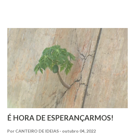
religiosa. Quando Majur conta como se aproximou
do Candomblé, não está falando só de uma escolha
religiosa. Ela fala de um processo de emancipação pessoal.
Ao dizer que deixar o ambiente evangélico não significou
abandonar Deus, mas sim se libertar de uma prisão, ela
expõe algo que muita gente vive: a busca por uma
espiritualidade que faça sentido com quem a gente
realmente é.
É HORA DE ESPERANÇARMOS!
Por
CANTEIRO DE IDEIAS
outubro 04, 2022