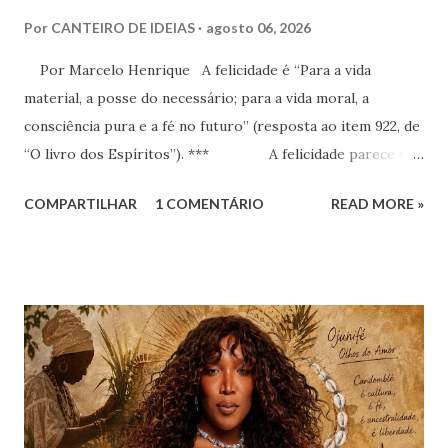
Por
CANTEIRO DE IDEIAS
agosto 06, 2026
Por Marcelo Henrique A felicidade é “Para a vida
material, a posse do necessário; para a vida moral, a
consciência pura e a fé no futuro” (resposta ao item 922, de
“O livro dos Espíritos”). *** A felicidade parece ser
a maior busca da humanidade. Ser feliz é a pretensão, o
COMPARTILHAR
1 COMENTÁRIO
READ MORE »
desejo, a aspiração, o projeto de vida de cada criatura,
presente praticamente em todos os discursos ou quando o
indivíduo seja perguntado a respeito do que deseja da vida.
Há que se distinguir, todavia e inicialmente, felicidade e
alegria. Esta última corresponde a instantes, momentos que
têm duração variável e que pertencem ao âmbito dos
sentimentos derivados de experiências específicas, onde se
pode compreender o alcance das emoções. Já a felicidade…
Ah, esta corresponde a um ideal de inspiração, como se,