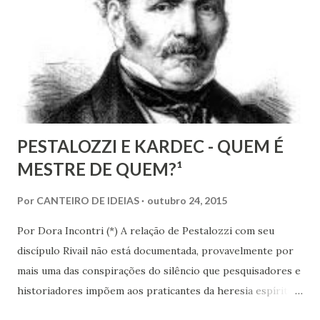
conhecimentos, condições e recursos para atravessarmos
as nossas encarnações como Espíritos mais atuantes com o
mundo social ao qual fazemos parte.
PESTALOZZI E KARDEC - QUEM É
MESTRE DE QUEM?¹
Por
CANTEIRO DE IDEIAS
outubro 24, 2015
Por Dora Incontri (*) A relação de Pestalozzi com seu
discípulo Rivail não está documentada, provavelmente por
mais uma das conspirações do silêncio que pesquisadores e
historiadores impõem aos praticantes da heresia espírita
ou espiritualista. Digo isto, porque há 13 volumes de cartas