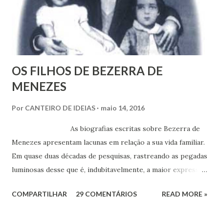
OS FILHOS DE BEZERRA DE
MENEZES
Por
CANTEIRO DE IDEIAS
maio 14, 2016
As biografias escritas sobre Bezerra de
Menezes apresentam lacunas em relação a sua vida familiar.
Em quase duas décadas de pesquisas, rastreando as pegadas
luminosas desse que é, indubitavelmente, a maior expressão
do Espiritismo no Brasil do século XIX, obtivemos alguns
COMPARTILHAR
29 COMENTÁRIOS
READ MORE »
documentos que nos permitem esclarecer um pouco mais
esse enigma. Mais recentemente, com a ajuda do amigo