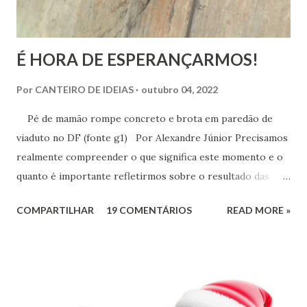
É HORA DE ESPERANÇARMOS!
Por
CANTEIRO DE IDEIAS
outubro 04, 2022
Pé de mamão rompe concreto e brota em paredão de
viaduto no DF (fonte g1) Por Alexandre Júnior Precisamos
realmente compreender o que significa este momento e o
quanto é importante refletirmos sobre o resultado das
urnas. Não é momento de desespero e sim de validarmos o
COMPARTILHAR
19 COMENTÁRIOS
READ MORE »
esperançar! A História do Brasil é feita de invasão,
colonização, escravização, exploração e morte. Seria
ingenuidade nossa imaginarmos que este tipo de política
não exerce influência na formação do nosso povo.