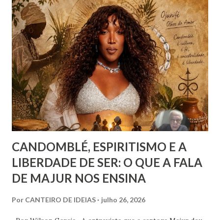
Joanna de Ângelis menciona a helioterapia e faz alusões à
cromoterapia no contexto da preservação da saúde física e
psíquica. Em nenhum momento, porém, recomenda sua
adoção como prática institucional do Espiritismo. Há
profunda diferença entre reconhecer a existência de um
recurso terapêutico e convertê-lo em atividade da Casa
Espírita.
CANDOMBLÉ, ESPIRITISMO E A
LIBERDADE DE SER: O QUE A FALA
DE MAJUR NOS ENSINA
Por
CANTEIRO DE IDEIAS
julho 26, 2026