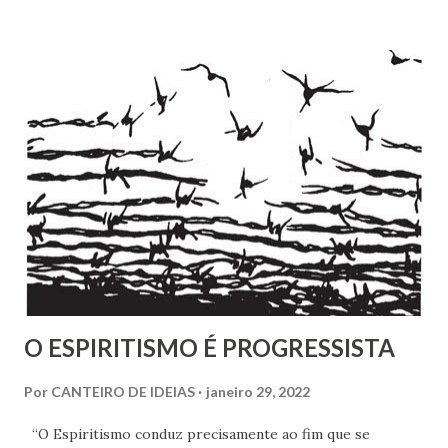
Chrysógno Bezerra de Menezes, parente do Médico dos
Pobres residente no Rio de Janeiro, do pesquisador Jorge
Damas Martins e, particularmente, da querida amiga Lúcia
Bezerra, sobrinha-bisneta de Bezerra, residente em
Fortaleza, conseguimos montar a maior parte desse
intricado quebra-cabeças, cujas informações
compartilhamos neste mês em que relembramos os 180
anos de seu nascimento. Bezerra casou-se...
O ESPIRITISMO É PROGRESSISTA
Por
CANTEIRO DE IDEIAS
janeiro 29, 2022
“O Espiritismo conduz precisamente ao fim que se