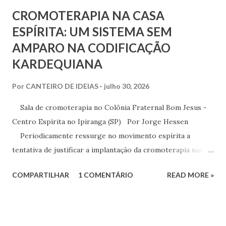
CROMOTERAPIA NA CASA
ESPÍRITA: UM SISTEMA SEM
AMPARO NA CODIFICAÇÃO
KARDEQUIANA
Por
CANTEIRO DE IDEIAS
julho 30, 2026
Sala de cromoterapia no Colônia Fraternal Bom Jesus -
Centro Espírita no Ipiranga (SP) Por Jorge Hessen
Periodicamente ressurge no movimento espírita a
tentativa de justificar a implantação da cromoterapia nas
atividades da Casa Espírita, apoiando-se em referências de
COMPARTILHAR
1 COMENTÁRIO
READ MORE »
Joanna de Ângelis, especialmente na obra Plenitude .
Entretanto, essa interpretação não encontra respaldo na
Codificação e desconsidera o método científico-doutrinário
estabelecido por Allan Kardec. Em Plenitude ,