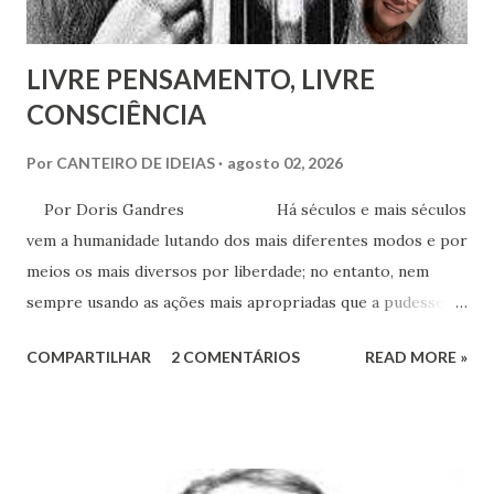
LIVRE PENSAMENTO, LIVRE
CONSCIÊNCIA
Por
CANTEIRO DE IDEIAS
agosto 02, 2026
Por Doris Gandres Há séculos e mais séculos
vem a humanidade lutando dos mais diferentes modos e por
meios os mais diversos por liberdade; no entanto, nem
sempre usando as ações mais apropriadas que a pudessem
conduzir à tão sonhada liberdade, ainda que somente no
COMPARTILHAR
2 COMENTÁRIOS
READ MORE »
aspecto material, terreno... Mesmo civilizações,
nações e países onde muitas vezes, aparentemente, reina a
liberdade, sob uma análise e uma observação mais acuradas,
encontramos muitas circunstâncias, situações e condições
onde vige pressão, opressão, cerceamento, coação e