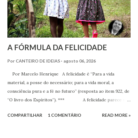
A FÓRMULA DA FELICIDADE
Por
CANTEIRO DE IDEIAS
agosto 06, 2026
Por Marcelo Henrique A felicidade é “Para a vida
material, a posse do necessário; para a vida moral, a
consciência pura e a fé no futuro” (resposta ao item 922, de
“O livro dos Espíritos”). *** A felicidade parece ser
a maior busca da humanidade. Ser feliz é a pretensão, o
COMPARTILHAR
1 COMENTÁRIO
READ MORE »
desejo, a aspiração, o projeto de vida de cada criatura,
presente praticamente em todos os discursos ou quando o
indivíduo seja perguntado a respeito do que deseja da vida.