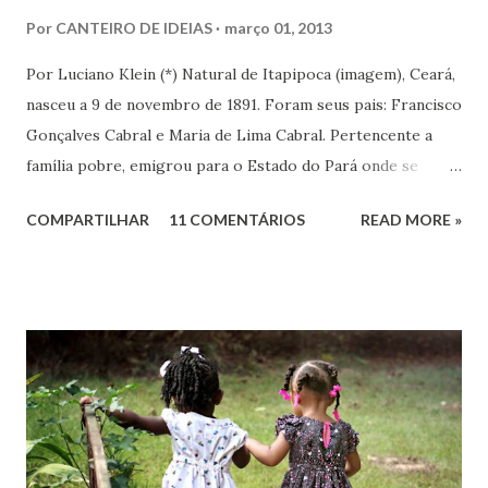
Por
CANTEIRO DE IDEIAS
março 01, 2013
Por Luciano Klein (*) Natural de Itapipoca (imagem), Ceará,
nasceu a 9 de novembro de 1891. Foram seus pais: Francisco
Gonçalves Cabral e Maria de Lima Cabral. Pertencente a
família pobre, emigrou para o Estado do Pará onde se
iniciou na vida prática. Graças à sua inteligência e dedicação
COMPARTILHAR
11 COMENTÁRIOS
READ MORE »
nos estudos, adquiriu conhecimentos gerais, notadamente
de línguas, com rara facilidade, sem haver freqüentado
qualquer curso além da escola primária. Estes mesmos
atributos levaram-no ao jornalismo, no qual se projetou
com rapidez e brilhantismo.