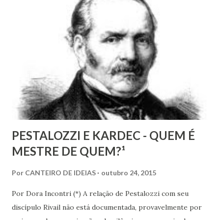
censura. E não podemos falar apenas do ponto de vista
geral, social, de cidadania, de direitos humanos etc, mas
também de segmentos religiosos e, nesse campo,
lamentavelmente, o meio/movimento espírita não está
excluído, o que me parece profundamente contraditório
quando se tem algum conhecim...
PESTALOZZI E KARDEC - QUEM É
MESTRE DE QUEM?¹
Por
CANTEIRO DE IDEIAS
outubro 24, 2015
Por Dora Incontri (*) A relação de Pestalozzi com seu
discípulo Rivail não está documentada, provavelmente por