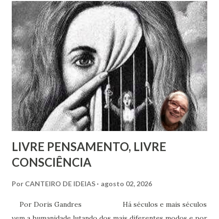
Pestalozzi a Rivail ou vice-versa. Pestalozzi sonhava
implantar seu método na França, a ponto de ter tido uma
entrevista com o próprio Napoleão Bonaparte, que aliás se
mostrou insensível aos seus planos. Escreveu em 1826 um
pequeno folheto sobre suas ideias em francês. Seria quase
impossível que não trocasse sequer um bilhete com Rivail,
que se assinava seu discípulo e se esforçava por divulgar
seu método em Paris. Pestalozzi, com seu caráter emotivo
e amoroso, não era de ...
LIVRE PENSAMENTO, LIVRE
CONSCIÊNCIA
Por
CANTEIRO DE IDEIAS
agosto 02, 2026
Por Doris Gandres Há séculos e mais séculos
vem a humanidade lutando dos mais diferentes modos e por