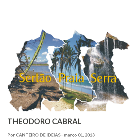
uma escala de 0 a 10, os brasileiros dão em média 7,1 para
suas vidas. Esse nível colocaria o Brasil em 16º entre os 147
países pesquisados pela Gallup World Poll, que apontava
uma felicidade média de 6,8 no Brasil em 2010. O
Nordeste é a região mais feliz do Brasil, com nota média de
7,38. Se fosse considerado um país, nós nordestinos
ficaríamos em 9º na classificação global, entre belgas e
finlandeses. Apesar de ser considerada a região mais rica
do Brasil, o Sudoeste foi con...
THEODORO CABRAL
Por
CANTEIRO DE IDEIAS
março 01, 2013