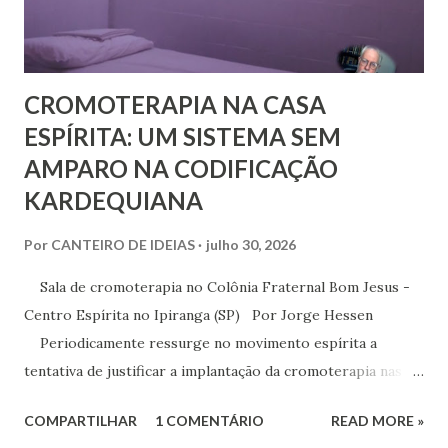
CROMOTERAPIA NA CASA
ESPÍRITA: UM SISTEMA SEM
AMPARO NA CODIFICAÇÃO
KARDEQUIANA
Por
CANTEIRO DE IDEIAS
julho 30, 2026
Sala de cromoterapia no Colônia Fraternal Bom Jesus -
Centro Espírita no Ipiranga (SP) Por Jorge Hessen
Periodicamente ressurge no movimento espírita a
tentativa de justificar a implantação da cromoterapia nas
atividades da Casa Espírita, apoiando-se em referências de
COMPARTILHAR
1 COMENTÁRIO
READ MORE »
Joanna de Ângelis, especialmente na obra Plenitude .