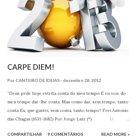
CARPE DIEM!
Por
CANTEIRO DE IDEIAS
dezembro 28, 2012
“Deus pede hoje estrita conta do meu tempo E eu vou, do
meu tempo dar-lhe conta. Mas como dar, sem tempo, tanto
conta Eu, que gastei, sem conta, tanto tempo? Frei Antonio
das Chagas (1631-1682) Por Jorge Luiz (*) O
Instituto de Pesquisa Econômica Aplicada (IPEA) divulgou
COMPARTILHAR
9 COMENTÁRIOS
READ MORE »
no dia 18 último, resultado de pesquisa que revela que em