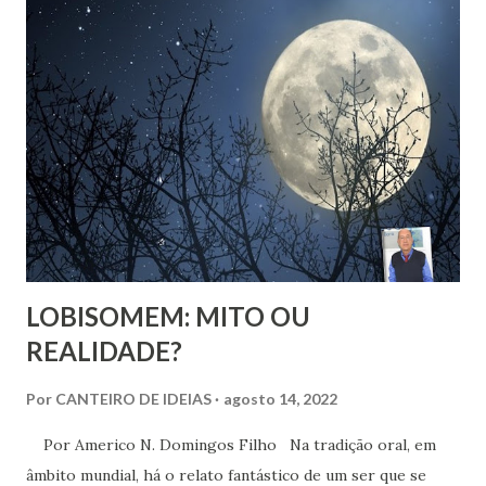
Ao dizer que deixar o ambiente evangélico não significou
abandonar Deus, mas sim se libertar de uma prisão, ela
expõe algo que muita gente vive: a busca por uma
espiritualidade que faça sentido com quem a gente
realmente é.
LOBISOMEM: MITO OU
REALIDADE?
Por
CANTEIRO DE IDEIAS
agosto 14, 2022
Por Americo N. Domingos Filho Na tradição oral, em
âmbito mundial, há o relato fantástico de um ser que se