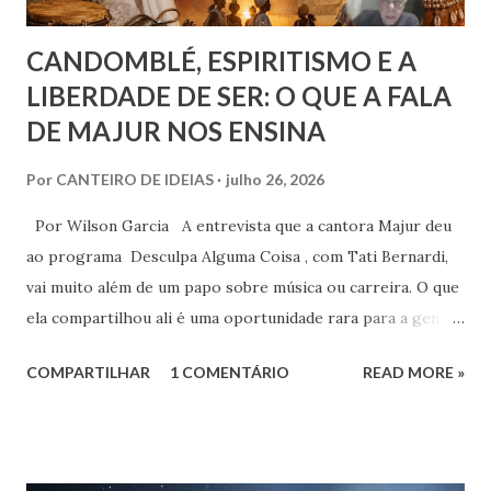
CANDOMBLÉ, ESPIRITISMO E A
LIBERDADE DE SER: O QUE A FALA
DE MAJUR NOS ENSINA
Por
CANTEIRO DE IDEIAS
julho 26, 2026
Por Wilson Garcia A entrevista que a cantora Majur deu
ao programa Desculpa Alguma Coisa , com Tati Bernardi,
vai muito além de um papo sobre música ou carreira. O que
ela compartilhou ali é uma oportunidade rara para a gente
refletir sobre coisas profundas: liberdade de consciência,
COMPARTILHAR
1 COMENTÁRIO
READ MORE »
identidade espiritual, pertencimento e intolerância
religiosa. Quando Majur conta como se aproximou
do Candomblé, não está falando só de uma escolha
religiosa. Ela fala de um processo de emancipação pessoal.