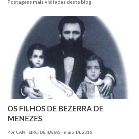
s
Postagens mais visitadas deste blog
t
a
r
u
m
c
o
m
e
n
t
á
r
i
o
OS FILHOS DE BEZERRA DE
MENEZES
Por
CANTEIRO DE IDEIAS
maio 14, 2016