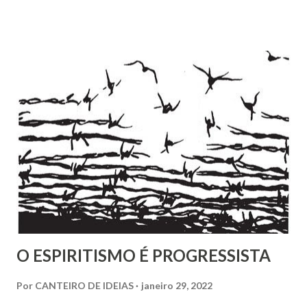
Entretanto, essa interpretação não encontra respaldo na
Codificação e desconsidera o método científico-doutrinário
estabelecido por Allan Kardec. Em Plenitude ,
Joanna de Ângelis menciona a helioterapia e faz alusões à
cromoterapia no contexto da preservação da saúde física e
psíquica. Em nenhum momento, porém, recomenda sua
adoção como prática institucional do Espiritismo. Há
profunda diferença entre reconhecer a existência de um
recurso terapêutico e convertê-lo em atividade da Casa
Espírita.
O ESPIRITISMO É PROGRESSISTA
Por
CANTEIRO DE IDEIAS
janeiro 29, 2022