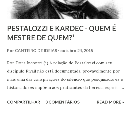
PESTALOZZI E KARDEC - QUEM É
MESTRE DE QUEM?¹
Por
CANTEIRO DE IDEIAS
outubro 24, 2015
Por Dora Incontri (*) A relação de Pestalozzi com seu
discípulo Rivail não está documentada, provavelmente por
mais uma das conspirações do silêncio que pesquisadores e
historiadores impõem aos praticantes da heresia espírita
ou espiritualista. Digo isto, porque há 13 volumes de cartas
COMPARTILHAR
3 COMENTÁRIOS
READ MORE »
de Pestalozzi a amigos, familiares, discípulos, reis,
aristocratas, intelectuais da Europa inteira. Há um 14º
volume, recentemente publicado, que são cartas de amigos
a Pestalozzi. Em nenhum deles há uma única carta de