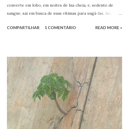
converte em lobo, em noites de lua cheia, e, sedento de
sangue, sai em busca de suas vítimas para sugá-las. Ao
amanhecer, assume de novo as características de uma
COMPARTILHAR
1 COMENTÁRIO
READ MORE »
pessoa comum. Essa lenda revela um ser amaldiçoado, que
se torna parte homem e parte lobo, produzindo muito
temor, principalmente nas crianças e, igualmente, em
muitos adultos, especialmente os moradores de áreas
rurais.