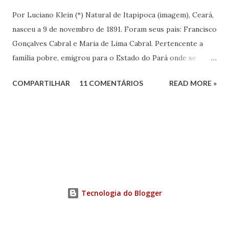
Por Luciano Klein (*) Natural de Itapipoca (imagem), Ceará,
nasceu a 9 de novembro de 1891. Foram seus pais: Francisco
Gonçalves Cabral e Maria de Lima Cabral. Pertencente a
família pobre, emigrou para o Estado do Pará onde se
iniciou na vida prática. Graças à sua inteligência e dedicação
COMPARTILHAR
11 COMENTÁRIOS
READ MORE »
nos estudos, adquiriu conhecimentos gerais, notadamente
de línguas, com rara facilidade, sem haver freqüentado
qualquer curso além da escola primária. Estes mesmos
atributos levaram-no ao jornalismo, no qual se projetou
com rapidez e brilhantismo.
Tecnologia do Blogger