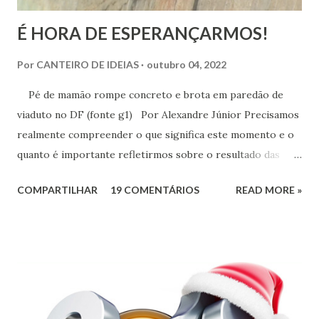
É HORA DE ESPERANÇARMOS!
Por
CANTEIRO DE IDEIAS
outubro 04, 2022
Pé de mamão rompe concreto e brota em paredão de
viaduto no DF (fonte g1) Por Alexandre Júnior Precisamos
realmente compreender o que significa este momento e o
quanto é importante refletirmos sobre o resultado das
urnas. Não é momento de desespero e sim de validarmos o
COMPARTILHAR
19 COMENTÁRIOS
READ MORE »
esperançar! A História do Brasil é feita de invasão,
colonização, escravização, exploração e morte. Seria
ingenuidade nossa imaginarmos que este tipo de política
não exerce influência na formação do nosso povo.