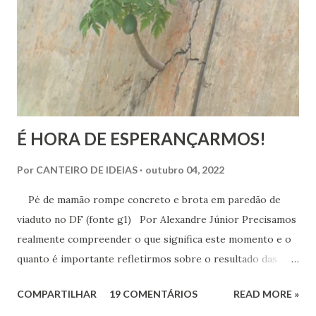
realmente é.
É HORA DE ESPERANÇARMOS!
Por
CANTEIRO DE IDEIAS
outubro 04, 2022
Pé de mamão rompe concreto e brota em paredão de
viaduto no DF (fonte g1) Por Alexandre Júnior Precisamos
realmente compreender o que significa este momento e o
quanto é importante refletirmos sobre o resultado das
urnas. Não é momento de desespero e sim de validarmos o
COMPARTILHAR
19 COMENTÁRIOS
READ MORE »
esperançar! A História do Brasil é feita de invasão,