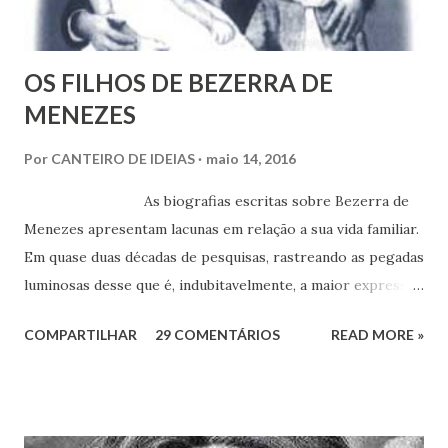
á
r
i
o
OS FILHOS DE BEZERRA DE
MENEZES
Por
CANTEIRO DE IDEIAS
maio 14, 2016
As biografias escritas sobre Bezerra de
Menezes apresentam lacunas em relação a sua vida familiar.
Em quase duas décadas de pesquisas, rastreando as pegadas
luminosas desse que é, indubitavelmente, a maior expressão
do Espiritismo no Brasil do século XIX, obtivemos alguns
COMPARTILHAR
29 COMENTÁRIOS
READ MORE »
documentos que nos permitem esclarecer um pouco mais
esse enigma. Mais recentemente, com a ajuda do amigo
Chrysógno Bezerra de Menezes, parente do Médico dos
Pobres residente no Rio de Janeiro, do pesquisador Jorge