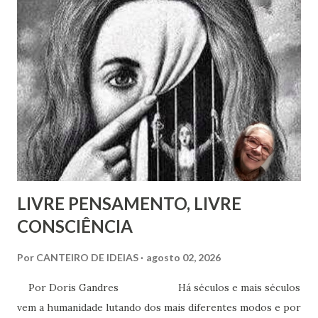
Damas Martins e, particularmente, da querida amiga Lúcia
Bezerra, sobrinha-bisneta de Bezerra, residente em
Fortaleza, conseguimos montar a maior parte desse
intricado quebra-cabeças, cujas informações
compartilhamos neste mês em que relembramos os 180
anos de seu nascimento. Bezerra casou-se...
LIVRE PENSAMENTO, LIVRE
CONSCIÊNCIA
Por
CANTEIRO DE IDEIAS
agosto 02, 2026
Por Doris Gandres Há séculos e mais séculos
vem a humanidade lutando dos mais diferentes modos e por