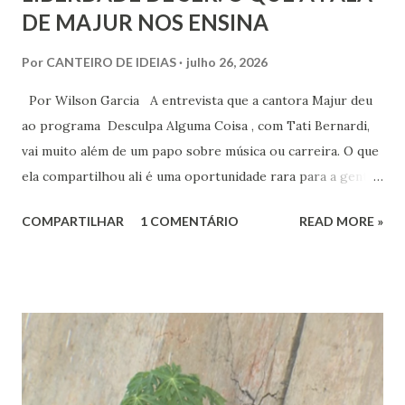
DE MAJUR NOS ENSINA
Por
CANTEIRO DE IDEIAS
julho 26, 2026
Por Wilson Garcia A entrevista que a cantora Majur deu
ao programa Desculpa Alguma Coisa , com Tati Bernardi,
vai muito além de um papo sobre música ou carreira. O que
ela compartilhou ali é uma oportunidade rara para a gente
refletir sobre coisas profundas: liberdade de consciência,
COMPARTILHAR
1 COMENTÁRIO
READ MORE »
identidade espiritual, pertencimento e intolerância
religiosa. Quando Majur conta como se aproximou
do Candomblé, não está falando só de uma escolha
religiosa. Ela fala de um processo de emancipação pessoal.
Ao dizer que deixar o ambiente evangélico não significou
abandonar Deus, mas sim se libertar de uma prisão, ela
expõe algo que muita gente vive: a busca por uma
espiritualidade que faça sentido com quem a gente