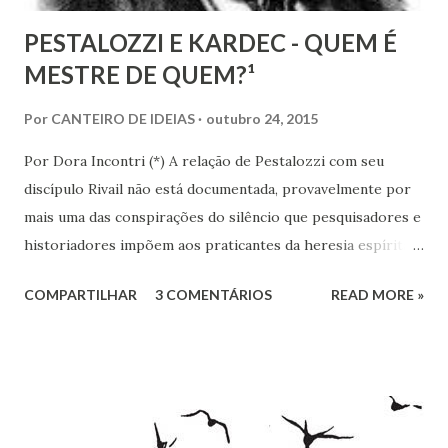
PESTALOZZI E KARDEC - QUEM É
MESTRE DE QUEM?¹
Por
CANTEIRO DE IDEIAS
outubro 24, 2015
Por Dora Incontri (*) A relação de Pestalozzi com seu
discípulo Rivail não está documentada, provavelmente por
mais uma das conspirações do silêncio que pesquisadores e
historiadores impõem aos praticantes da heresia espírita
ou espiritualista. Digo isto, porque há 13 volumes de cartas
COMPARTILHAR
3 COMENTÁRIOS
READ MORE »
de Pestalozzi a amigos, familiares, discípulos, reis,
aristocratas, intelectuais da Europa inteira. Há um 14º
volume, recentemente publicado, que são cartas de amigos
a Pestalozzi. Em nenhum deles há uma única carta de
Pestalozzi a Rivail ou vice-versa. Pestalozzi sonhava
implantar seu método na França, a ponto de ter tido uma