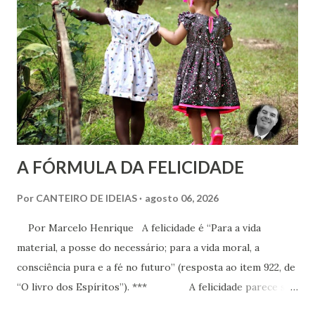
psíquica. Em nenhum momento, porém, recomenda sua
adoção como prática institucional do Espiritismo. Há
profunda diferença entre reconhecer a existência de um
recurso terapêutico e convertê-lo em atividade da Casa
Espírita.
A FÓRMULA DA FELICIDADE
Por
CANTEIRO DE IDEIAS
agosto 06, 2026
Por Marcelo Henrique A felicidade é “Para a vida
material, a posse do necessário; para a vida moral, a
consciência pura e a fé no futuro” (resposta ao item 922, de
“O livro dos Espíritos”). *** A felicidade parece ser
a maior busca da humanidade. Ser feliz é a pretensão, o