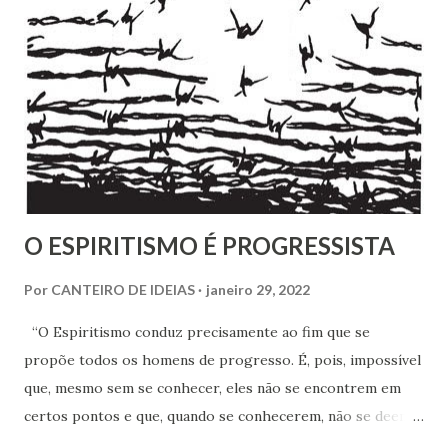
entrevista com o próprio Napoleão Bonaparte, que aliás se
mostrou insensível aos seus planos. Escreveu em 1826 um
pequeno folheto sobre suas ideias em francês. Seria quase
impossível que não trocasse sequer um bilhete com Rivail,
que se assinava seu discípulo e se esforçava por divulgar
seu método em Paris. Pestalozzi, com seu caráter emotivo
e amoroso, não era de ...
O ESPIRITISMO É PROGRESSISTA
Por
CANTEIRO DE IDEIAS
janeiro 29, 2022
“O Espiritismo conduz precisamente ao fim que se
propõe todos os homens de progresso. É, pois, impossível
que, mesmo sem se conhecer, eles não se encontrem em
certos pontos e que, quando se conhecerem, não se deem -
a mão para marchar, na mesma rota ao encontro de seus