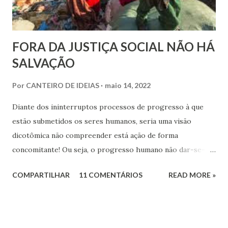
FORA DA JUSTIÇA SOCIAL NÃO HÁ
SALVAÇÃO
Por
CANTEIRO DE IDEIAS
maio 14, 2022
Diante dos ininterruptos processos de progresso à que
estão submetidos os seres humanos, seria uma visão
dicotômica não compreender está ação de forma
concomitante! Ou seja, o progresso humano não dar-se-á
apenas no campo espiritual, sem a ação do componente
COMPARTILHAR
11 COMENTÁRIOS
READ MORE »
social na formação do sujeito espiritual que atua na Terra.