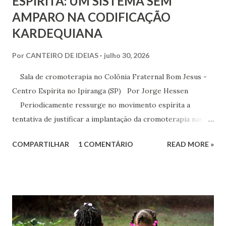
ESPÍRITA: UM SISTEMA SEM
AMPARO NA CODIFICAÇÃO
KARDEQUIANA
Por
CANTEIRO DE IDEIAS
julho 30, 2026
Sala de cromoterapia no Colônia Fraternal Bom Jesus -
Centro Espírita no Ipiranga (SP) Por Jorge Hessen
Periodicamente ressurge no movimento espírita a
tentativa de justificar a implantação da cromoterapia nas
atividades da Casa Espírita, apoiando-se em referências de
COMPARTILHAR
1 COMENTÁRIO
READ MORE »
Joanna de Ângelis, especialmente na obra Plenitude .
Entretanto, essa interpretação não encontra respaldo na
Codificação e desconsidera o método científico-doutrinário
estabelecido por Allan Kardec. Em Plenitude ,
Joanna de Ângelis menciona a helioterapia e faz alusões à
cromoterapia no contexto da preservação da saúde física e