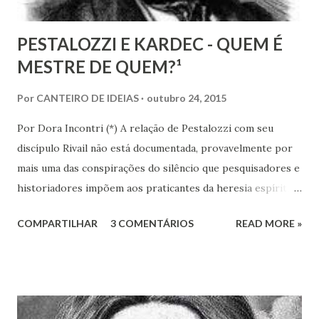
PESTALOZZI E KARDEC - QUEM É
MESTRE DE QUEM?¹
Por
CANTEIRO DE IDEIAS
outubro 24, 2015
Por Dora Incontri (*) A relação de Pestalozzi com seu
discípulo Rivail não está documentada, provavelmente por
mais uma das conspirações do silêncio que pesquisadores e
historiadores impõem aos praticantes da heresia espírita
ou espiritualista. Digo isto, porque há 13 volumes de cartas
COMPARTILHAR
3 COMENTÁRIOS
READ MORE »
de Pestalozzi a amigos, familiares, discípulos, reis,
aristocratas, intelectuais da Europa inteira. Há um 14º
volume, recentemente publicado, que são cartas de amigos
a Pestalozzi. Em nenhum deles há uma única carta de
Pestalozzi a Rivail ou vice-versa. Pestalozzi sonhava