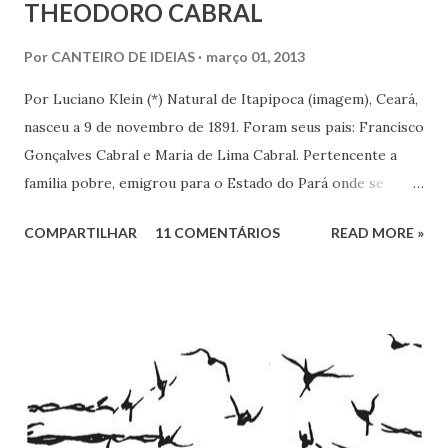
THEODORO CABRAL
Por
CANTEIRO DE IDEIAS
março 01, 2013
Por Luciano Klein (*) Natural de Itapipoca (imagem), Ceará,
nasceu a 9 de novembro de 1891. Foram seus pais: Francisco
Gonçalves Cabral e Maria de Lima Cabral. Pertencente a
família pobre, emigrou para o Estado do Pará onde se
iniciou na vida prática. Graças à sua inteligência e dedicação
COMPARTILHAR
11 COMENTÁRIOS
READ MORE »
nos estudos, adquiriu conhecimentos gerais, notadamente
de línguas, com rara facilidade, sem haver freqüentado
qualquer curso além da escola primária. Estes mesmos
atributos levaram-no ao jornalismo, no qual se projetou
com rapidez e brilhantismo.