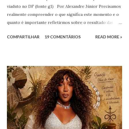
viaduto no DF (fonte g1) Por Alexandre Júnior Precisamos
realmente compreender o que significa este momento e o
quanto é importante refletirmos sobre o resultado das
urnas. Não é momento de desespero e sim de validarmos o
COMPARTILHAR
19 COMENTÁRIOS
READ MORE »
esperançar! A História do Brasil é feita de invasão,
colonização, escravização, exploração e morte. Seria
ingenuidade nossa imaginarmos que este tipo de política
não exerce influência na formação do nosso povo.