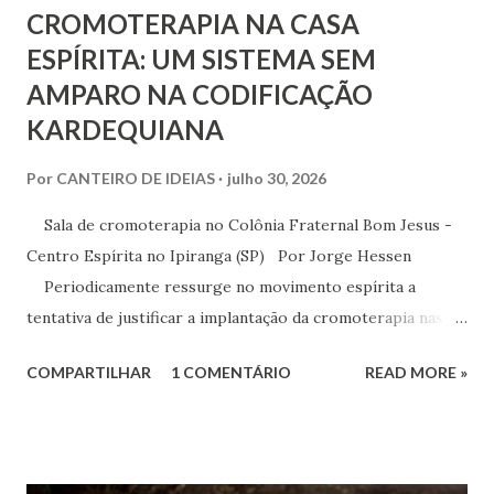
CROMOTERAPIA NA CASA
ESPÍRITA: UM SISTEMA SEM
AMPARO NA CODIFICAÇÃO
KARDEQUIANA
Por
CANTEIRO DE IDEIAS
julho 30, 2026
Sala de cromoterapia no Colônia Fraternal Bom Jesus -
Centro Espírita no Ipiranga (SP) Por Jorge Hessen
Periodicamente ressurge no movimento espírita a
tentativa de justificar a implantação da cromoterapia nas
atividades da Casa Espírita, apoiando-se em referências de
COMPARTILHAR
1 COMENTÁRIO
READ MORE »
Joanna de Ângelis, especialmente na obra Plenitude .
Entretanto, essa interpretação não encontra respaldo na
Codificação e desconsidera o método científico-doutrinário
estabelecido por Allan Kardec. Em Plenitude ,