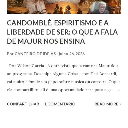
CANDOMBLÉ, ESPIRITISMO E A
LIBERDADE DE SER: O QUE A FALA
DE MAJUR NOS ENSINA
Por
CANTEIRO DE IDEIAS
julho 26, 2026
Por Wilson Garcia A entrevista que a cantora Majur deu
ao programa Desculpa Alguma Coisa , com Tati Bernardi,
vai muito além de um papo sobre música ou carreira. O que
ela compartilhou ali é uma oportunidade rara para a gente
refletir sobre coisas profundas: liberdade de consciência,
COMPARTILHAR
1 COMENTÁRIO
READ MORE »
identidade espiritual, pertencimento e intolerância
religiosa. Quando Majur conta como se aproximou
do Candomblé, não está falando só de uma escolha