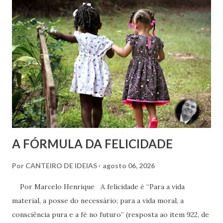
Joanna de Ângelis menciona a helioterapia e faz alusões à
cromoterapia no contexto da preservação da saúde física e
psíquica. Em nenhum momento, porém, recomenda sua
adoção como prática institucional do Espiritismo. Há
profunda diferença entre reconhecer a existência de um
recurso terapêutico e convertê-lo em atividade da Casa
Espírita.
A FÓRMULA DA FELICIDADE
Por
CANTEIRO DE IDEIAS
agosto 06, 2026
Por Marcelo Henrique A felicidade é “Para a vida
material, a posse do necessário; para a vida moral, a
consciência pura e a fé no futuro” (resposta ao item 922, de