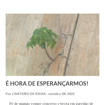
junho de 1868, (Kardec, 2018), p.174 Viver o Espiritismo
sem uma perspectiva social, seria desprezar aquilo que de
mais rico e produtivo por ele nos é ofertado. As relações
que a Doutrina Espírita estabelece com as questões sociais
e as ciências humanas, nos faculta, nos muni de
conhecimentos, condições e recursos para atravessarmos
as nossas encarnações como Espíritos mais atuantes com o
mundo social ao qual fazemos parte.
É HORA DE ESPERANÇARMOS!
Por
CANTEIRO DE IDEIAS
outubro 04, 2022
Pé de mamão rompe concreto e brota em paredão de