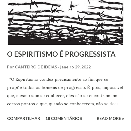
O ESPIRITISMO É PROGRESSISTA
Por
CANTEIRO DE IDEIAS
janeiro 29, 2022
“O Espiritismo conduz precisamente ao fim que se
propõe todos os homens de progresso. É, pois, impossível
que, mesmo sem se conhecer, eles não se encontrem em
certos pontos e que, quando se conhecerem, não se deem -
a mão para marchar, na mesma rota ao encontro de seus
COMPARTILHAR
18 COMENTÁRIOS
READ MORE »
inimigos comuns: os preconceitos sociais, a rotina, o
fanatismo, a intolerância e a ignorância.” Revista Espírita –