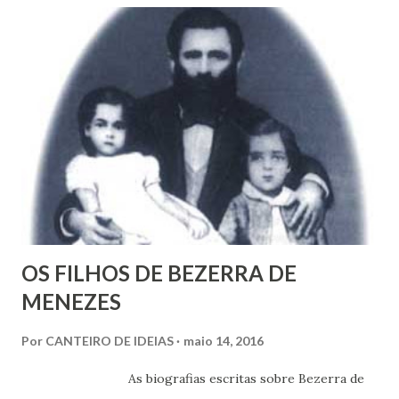
alma e a carne de muita gente. E, se porventura, também
tenha empatia, deseja no íntimo, e até imagina, uma
sociedade que destrua a miséria e qualquer outra forma de
opressão que macule nossa vida coletiva. Deseja, sonha e
tenta construir esta transformação social que
revolucionaria o mundo; que revolucionará o mundo!
OS FILHOS DE BEZERRA DE
MENEZES
Por
CANTEIRO DE IDEIAS
maio 14, 2016
As biografias escritas sobre Bezerra de