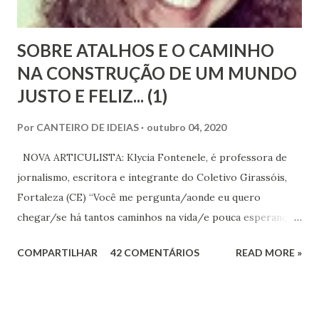
r
i
o
SOBRE ATALHOS E O CAMINHO
NA CONSTRUÇÃO DE UM MUNDO
JUSTO E FELIZ... (1)
Por
CANTEIRO DE IDEIAS
outubro 04, 2020
NOVA ARTICULISTA: Klycia Fontenele, é professora de
jornalismo, escritora e integrante do Coletivo Girassóis,
Fortaleza (CE) “Você me pergunta/aonde eu quero
chegar/se há tantos caminhos na vida/e pouca esperança
no ar/e até a gaivota que voa/já tem seu caminho no
COMPARTILHAR
42 COMENTÁRIOS
READ MORE »
ar...”[Caminhos, Raul Seixas] Quem vive relativamente
tranquilo, mas tem o mínimo de sensibilidade, e olha o
mundo ao redor para além do seu cercado se compadece
diante das profundas desigualdades sociais que maltratam a