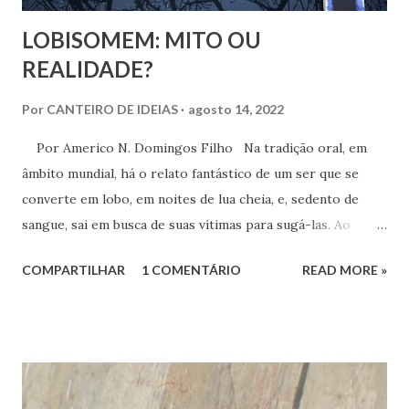
LOBISOMEM: MITO OU
REALIDADE?
Por
CANTEIRO DE IDEIAS
agosto 14, 2022
Por Americo N. Domingos Filho Na tradição oral, em
âmbito mundial, há o relato fantástico de um ser que se
converte em lobo, em noites de lua cheia, e, sedento de
sangue, sai em busca de suas vítimas para sugá-las. Ao
amanhecer, assume de novo as características de uma
COMPARTILHAR
1 COMENTÁRIO
READ MORE »
pessoa comum. Essa lenda revela um ser amaldiçoado, que
se torna parte homem e parte lobo, produzindo muito
temor, principalmente nas crianças e, igualmente, em
muitos adultos, especialmente os moradores de áreas
rurais.