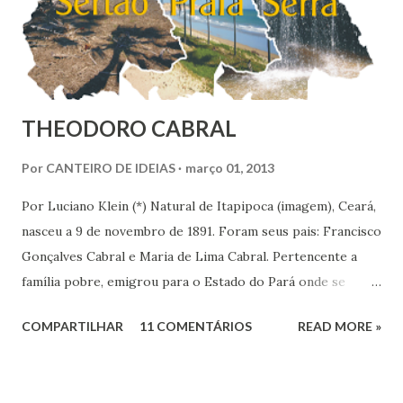
do Brasil, o Sudoeste foi con...
THEODORO CABRAL
Por
CANTEIRO DE IDEIAS
março 01, 2013
Por Luciano Klein (*) Natural de Itapipoca (imagem), Ceará,
nasceu a 9 de novembro de 1891. Foram seus pais: Francisco
Gonçalves Cabral e Maria de Lima Cabral. Pertencente a
família pobre, emigrou para o Estado do Pará onde se
iniciou na vida prática. Graças à sua inteligência e dedicação
COMPARTILHAR
11 COMENTÁRIOS
READ MORE »
nos estudos, adquiriu conhecimentos gerais, notadamente
de línguas, com rara facilidade, sem haver freqüentado
qualquer curso além da escola primária. Estes mesmos