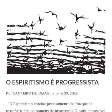
a Pestalozzi. Em nenhum deles há uma única carta de
Pestalozzi a Rivail ou vice-versa. Pestalozzi sonhava
implantar seu método na França, a ponto de ter tido uma
entrevista com o próprio Napoleão Bonaparte, que aliás se
mostrou insensível aos seus planos. Escreveu em 1826 um
pequeno folheto sobre suas ideias em francês. Seria quase
impossível que não trocasse sequer um bilhete com Rivail,
que se assinava seu discípulo e se esforçava por divulgar
seu método em Paris. Pestalozzi, com seu caráter emotivo
e amoroso, não era de ...
O ESPIRITISMO É PROGRESSISTA
Por
CANTEIRO DE IDEIAS
janeiro 29, 2022
“O Espiritismo conduz precisamente ao fim que se
propõe todos os homens de progresso. É, pois, impossível