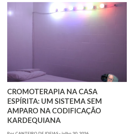
Damas Martins e, particularmente, da querida amiga Lúcia
Bezerra, sobrinha-bisneta de Bezerra, residente em
Fortaleza, conseguimos montar a maior parte desse
intricado quebra-cabeças, cujas informações
compartilhamos neste mês em que relembramos os 180
anos de seu nascimento. Bezerra casou-se...
CROMOTERAPIA NA CASA
ESPÍRITA: UM SISTEMA SEM
AMPARO NA CODIFICAÇÃO
KARDEQUIANA
Por
CANTEIRO DE IDEIAS
julho 30, 2026