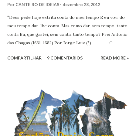
Por
CANTEIRO DE IDEIAS
dezembro 28, 2012
“Deus pede hoje estrita conta do meu tempo E eu vou, do
meu tempo dar-lhe conta. Mas como dar, sem tempo, tanto
conta Eu, que gastei, sem conta, tanto tempo? Frei Antonio
das Chagas (1631-1682) Por Jorge Luiz (*) O
Instituto de Pesquisa Econômica Aplicada (IPEA) divulgou
COMPARTILHAR
9 COMENTÁRIOS
READ MORE »
no dia 18 último, resultado de pesquisa que revela que em
uma escala de 0 a 10, os brasileiros dão em média 7,1 para
suas vidas. Esse nível colocaria o Brasil em 16º entre os 147
países pesquisados pela Gallup World Poll, que apontava
uma felicidade média de 6,8 no Brasil em 2010. O
Nordeste é a região mais feliz do Brasil, com nota média de
7,38. Se fosse considerado um país, nós nordestinos
ficaríamos em 9º na classificação global, entre belgas e
finlandeses. Apesar de ser considerada a região mais rica