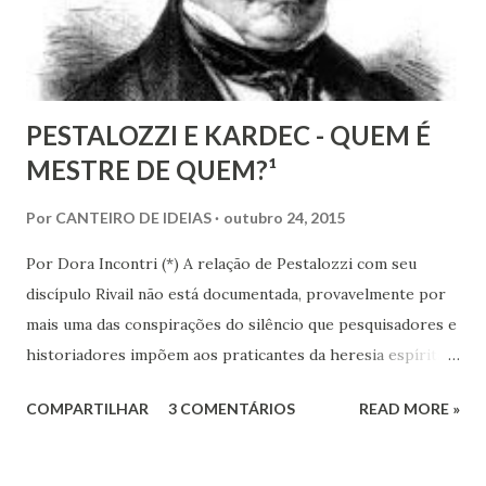
Espírita.
PESTALOZZI E KARDEC - QUEM É
MESTRE DE QUEM?¹
Por
CANTEIRO DE IDEIAS
outubro 24, 2015
Por Dora Incontri (*) A relação de Pestalozzi com seu
discípulo Rivail não está documentada, provavelmente por
mais uma das conspirações do silêncio que pesquisadores e
historiadores impõem aos praticantes da heresia espírita
ou espiritualista. Digo isto, porque há 13 volumes de cartas
COMPARTILHAR
3 COMENTÁRIOS
READ MORE »
de Pestalozzi a amigos, familiares, discípulos, reis,
aristocratas, intelectuais da Europa inteira. Há um 14º
volume, recentemente publicado, que são cartas de amigos