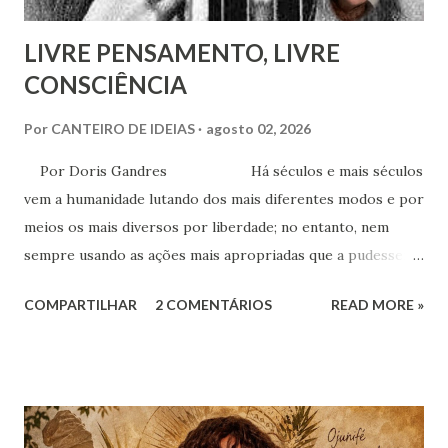
LIVRE PENSAMENTO, LIVRE
CONSCIÊNCIA
Por
CANTEIRO DE IDEIAS
agosto 02, 2026
Por Doris Gandres Há séculos e mais séculos
vem a humanidade lutando dos mais diferentes modos e por
meios os mais diversos por liberdade; no entanto, nem
sempre usando as ações mais apropriadas que a pudessem
conduzir à tão sonhada liberdade, ainda que somente no
COMPARTILHAR
2 COMENTÁRIOS
READ MORE »
aspecto material, terreno... Mesmo civilizações,
nações e países onde muitas vezes, aparentemente, reina a
liberdade, sob uma análise e uma observação mais acuradas,
encontramos muitas circunstâncias, situações e condições
onde vige pressão, opressão, cerceamento, coação e