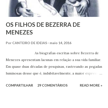
á
r
i
o
OS FILHOS DE BEZERRA DE
MENEZES
Por
CANTEIRO DE IDEIAS
maio 14, 2016
As biografias escritas sobre Bezerra de
Menezes apresentam lacunas em relação a sua vida familiar.
Em quase duas décadas de pesquisas, rastreando as pegadas
luminosas desse que é, indubitavelmente, a maior expressão
do Espiritismo no Brasil do século XIX, obtivemos alguns
COMPARTILHAR
29 COMENTÁRIOS
READ MORE »
documentos que nos permitem esclarecer um pouco mais
esse enigma. Mais recentemente, com a ajuda do amigo
Chrysógno Bezerra de Menezes, parente do Médico dos
Pobres residente no Rio de Janeiro, do pesquisador Jorge