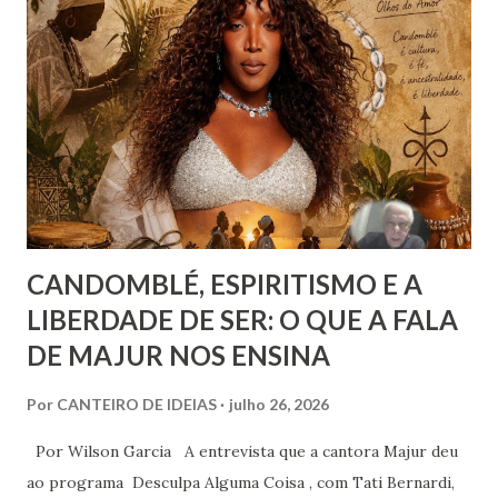
censura. E não podemos falar apenas do ponto de vista
geral, social, de cidadania, de direitos humanos etc, mas
também de segmentos religiosos e, nesse campo,
lamentavelmente, o meio/movimento espírita não está
excluído, o que me parece profundamente contraditório
quando se tem algum conhecim...
CANDOMBLÉ, ESPIRITISMO E A
LIBERDADE DE SER: O QUE A FALA
DE MAJUR NOS ENSINA
Por
CANTEIRO DE IDEIAS
julho 26, 2026
Por Wilson Garcia A entrevista que a cantora Majur deu
ao programa Desculpa Alguma Coisa , com Tati Bernardi,