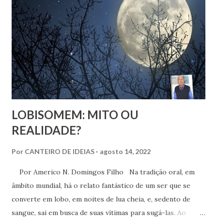
expõe algo que muita gente vive: a busca por uma
espiritualidade que faça sentido com quem a gente
realmente é.
LOBISOMEM: MITO OU
REALIDADE?
Por
CANTEIRO DE IDEIAS
agosto 14, 2022
Por Americo N. Domingos Filho Na tradição oral, em
âmbito mundial, há o relato fantástico de um ser que se
converte em lobo, em noites de lua cheia, e, sedento de
sangue, sai em busca de suas vítimas para sugá-las. Ao