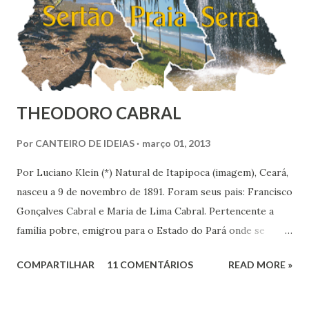
do Brasil, o Sudoeste foi con...
THEODORO CABRAL
Por
CANTEIRO DE IDEIAS
março 01, 2013
Por Luciano Klein (*) Natural de Itapipoca (imagem), Ceará,
nasceu a 9 de novembro de 1891. Foram seus pais: Francisco
Gonçalves Cabral e Maria de Lima Cabral. Pertencente a
família pobre, emigrou para o Estado do Pará onde se
iniciou na vida prática. Graças à sua inteligência e dedicação
COMPARTILHAR
11 COMENTÁRIOS
READ MORE »
nos estudos, adquiriu conhecimentos gerais, notadamente
de línguas, com rara facilidade, sem haver freqüentado
qualquer curso além da escola primária. Estes mesmos