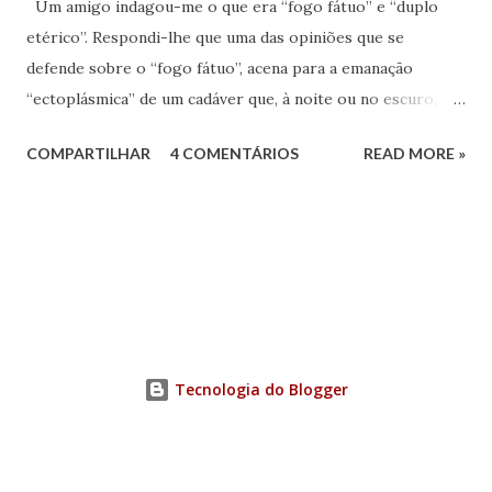
Um amigo indagou-me o que era “fogo fátuo” e “duplo
etérico”. Respondi-lhe que uma das opiniões que se
defende sobre o “fogo fátuo”, acena para a emanação
“ectoplásmica” de um cadáver que, à noite ou no escuro, é
visível, pela luminosidade provocada com a queima do
COMPARTILHAR
4 COMENTÁRIOS
READ MORE »
fósforo “ectoplásmico” em presença do oxigênio
atmosférico. Essa tese tenta demonstrar que um “cadáver”
de um animal pode liberar “ectoplasma”. Outra explicação
encontramos no dicionarista laico, definindo o “fogo fátuo”
como uma fosforescência produzida por emanações de
gases dos cadáveres em putrefação[1], ou uma labareda
tênue e fugidia produzida pela combustão espontânea do
metano e de outros gases inflamáveis que se evola dos
Tecnologia do Blogger
pântanos e dos lugares onde se encontram matérias
animais em decomposição. Ou, ainda, a inflamação
espontânea do gás dos pântanos (fosfina), resultante da