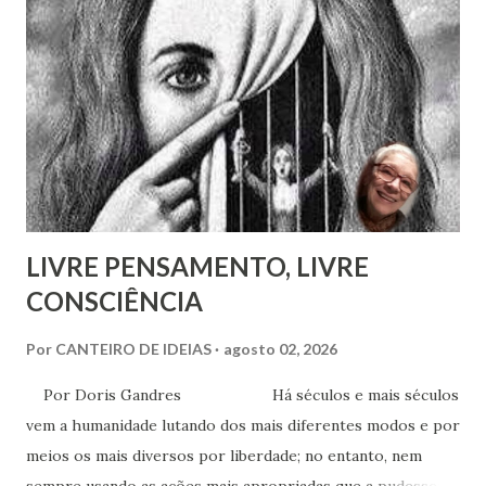
entrevista com o próprio Napoleão Bonaparte, que aliás se
mostrou insensível aos seus planos. Escreveu em 1826 um
pequeno folheto sobre suas ideias em francês. Seria quase
impossível que não trocasse sequer um bilhete com Rivail,
que se assinava seu discípulo e se esforçava por divulgar
seu método em Paris. Pestalozzi, com seu caráter emotivo
e amoroso, não era de ...
LIVRE PENSAMENTO, LIVRE
CONSCIÊNCIA
Por
CANTEIRO DE IDEIAS
agosto 02, 2026
Por Doris Gandres Há séculos e mais séculos
vem a humanidade lutando dos mais diferentes modos e por
meios os mais diversos por liberdade; no entanto, nem
sempre usando as ações mais apropriadas que a pudessem