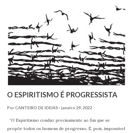
estabelecido por Allan Kardec. Em Plenitude ,
Joanna de Ângelis menciona a helioterapia e faz alusões à
cromoterapia no contexto da preservação da saúde física e
psíquica. Em nenhum momento, porém, recomenda sua
adoção como prática institucional do Espiritismo. Há
profunda diferença entre reconhecer a existência de um
recurso terapêutico e convertê-lo em atividade da Casa
Espírita.
O ESPIRITISMO É PROGRESSISTA
Por
CANTEIRO DE IDEIAS
janeiro 29, 2022
“O Espiritismo conduz precisamente ao fim que se
propõe todos os homens de progresso. É, pois, impossível