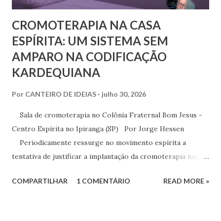
CROMOTERAPIA NA CASA
ESPÍRITA: UM SISTEMA SEM
AMPARO NA CODIFICAÇÃO
KARDEQUIANA
Por
CANTEIRO DE IDEIAS
julho 30, 2026
Sala de cromoterapia no Colônia Fraternal Bom Jesus -
Centro Espírita no Ipiranga (SP) Por Jorge Hessen
Periodicamente ressurge no movimento espírita a
tentativa de justificar a implantação da cromoterapia nas
atividades da Casa Espírita, apoiando-se em referências de
COMPARTILHAR
1 COMENTÁRIO
READ MORE »
Joanna de Ângelis, especialmente na obra Plenitude .
Entretanto, essa interpretação não encontra respaldo na
Codificação e desconsidera o método científico-doutrinário