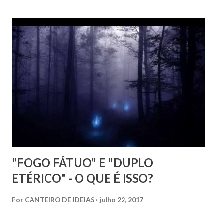
atributos levaram-no ao jornalismo, no qual se projetou
com rapidez e brilhantismo.
"FOGO FÁTUO" E "DUPLO
ETÉRICO" - O QUE É ISSO?
Por
CANTEIRO DE IDEIAS
julho 22, 2017