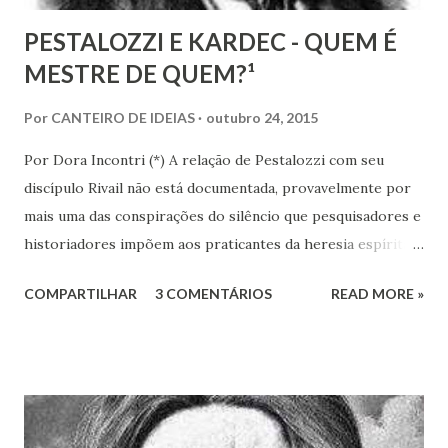
PESTALOZZI E KARDEC - QUEM É
MESTRE DE QUEM?¹
Por
CANTEIRO DE IDEIAS
outubro 24, 2015
Por Dora Incontri (*) A relação de Pestalozzi com seu
discípulo Rivail não está documentada, provavelmente por
mais uma das conspirações do silêncio que pesquisadores e
historiadores impõem aos praticantes da heresia espírita
ou espiritualista. Digo isto, porque há 13 volumes de cartas
COMPARTILHAR
3 COMENTÁRIOS
READ MORE »
de Pestalozzi a amigos, familiares, discípulos, reis,
aristocratas, intelectuais da Europa inteira. Há um 14º
volume, recentemente publicado, que são cartas de amigos
a Pestalozzi. Em nenhum deles há uma única carta de
Pestalozzi a Rivail ou vice-versa. Pestalozzi sonhava
implantar seu método na França, a ponto de ter tido uma