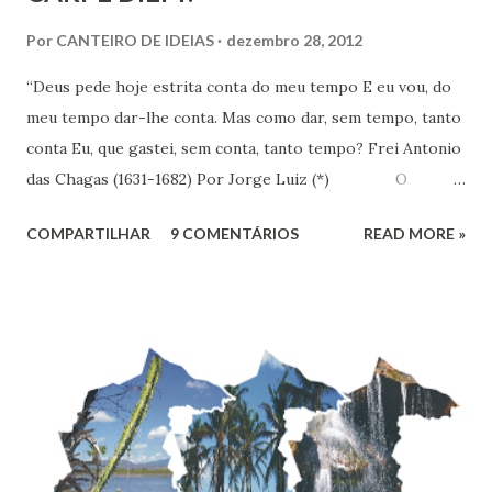
Por
CANTEIRO DE IDEIAS
dezembro 28, 2012
“Deus pede hoje estrita conta do meu tempo E eu vou, do
meu tempo dar-lhe conta. Mas como dar, sem tempo, tanto
conta Eu, que gastei, sem conta, tanto tempo? Frei Antonio
das Chagas (1631-1682) Por Jorge Luiz (*) O
Instituto de Pesquisa Econômica Aplicada (IPEA) divulgou
COMPARTILHAR
9 COMENTÁRIOS
READ MORE »
no dia 18 último, resultado de pesquisa que revela que em
uma escala de 0 a 10, os brasileiros dão em média 7,1 para
suas vidas. Esse nível colocaria o Brasil em 16º entre os 147
países pesquisados pela Gallup World Poll, que apontava
uma felicidade média de 6,8 no Brasil em 2010. O
Nordeste é a região mais feliz do Brasil, com nota média de
7,38. Se fosse considerado um país, nós nordestinos
ficaríamos em 9º na classificação global, entre belgas e
finlandeses. Apesar de ser considerada a região mais rica