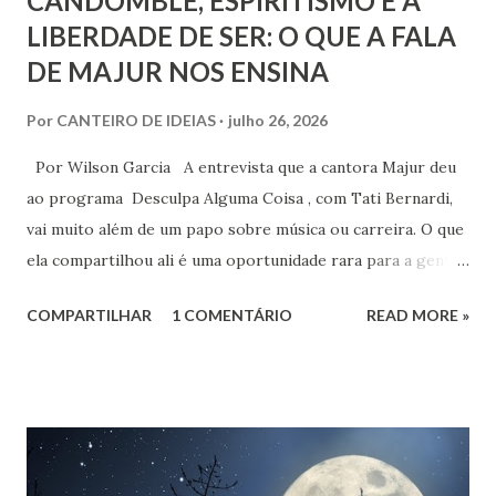
CANDOMBLÉ, ESPIRITISMO E A
LIBERDADE DE SER: O QUE A FALA
DE MAJUR NOS ENSINA
Por
CANTEIRO DE IDEIAS
julho 26, 2026
Por Wilson Garcia A entrevista que a cantora Majur deu
ao programa Desculpa Alguma Coisa , com Tati Bernardi,
vai muito além de um papo sobre música ou carreira. O que
ela compartilhou ali é uma oportunidade rara para a gente
refletir sobre coisas profundas: liberdade de consciência,
COMPARTILHAR
1 COMENTÁRIO
READ MORE »
identidade espiritual, pertencimento e intolerância
religiosa. Quando Majur conta como se aproximou
do Candomblé, não está falando só de uma escolha
religiosa. Ela fala de um processo de emancipação pessoal.
Ao dizer que deixar o ambiente evangélico não significou
abandonar Deus, mas sim se libertar de uma prisão, ela