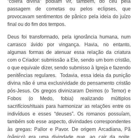
“cólera divina” podiam vir, também, do céu pela
passagem de cometas ou pelos eclipses, que
provocavam sentimentos de pânico pela ideia do juízo
final ou do fim dos tempos.
Deus foi transformado, pela ignorância humana, num
carrasco ávido por vingança. Havia, no entanto,
algumas formas de atenuar essa relação da criatura
com o Criador: submissão a Ele, sendo um bom cristão,
o que equivale dizer, sendo submisso à Igreja e fazendo
penitências regulares.
Todavia, essa ideia da punição
divina não é uma exclusividade do pensamento cristão
pós-Jesus. Os gregos divinizaram Deimos (o Temor) e
Fobos (o Medo, fobia) realizando múltiplos
sacrifícios/rituais para harmonizar as relações entre os
indivíduos e esses “deuses”. Os romanos possuíam,
também sob esse aspecto, divindades correspondentes
às gregas: Pallor e Pavor. De origem Arcadiana, Pã
(pânico) era uma divindade que, ao cair da noite,