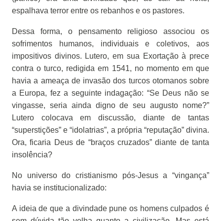
espalhava terror entre os rebanhos e os pastores.
Dessa forma, o pensamento religioso associou os
sofrimentos humanos, individuais e coletivos, aos
impositivos divinos. Lutero, em sua Exortação à prece
contra o turco, redigida em 1541, no momento em que
havia a ameaça de invasão dos turcos otomanos sobre
a Europa, fez a seguinte indagação: “Se Deus não se
vingasse, seria ainda digno de seu augusto nome?”
Lutero colocava em discussão, diante de tantas
“superstições” e “idolatrias”, a própria “reputação” divina.
Ora, ficaria Deus de “braços cruzados” diante de tanta
insolência?
No universo do cristianismo pós-Jesus a “vingança”
havia se institucionalizado:
A ideia de que a divindade pune os homens culpados é
sem dúvida tão velha quanto a civilização. Mas está