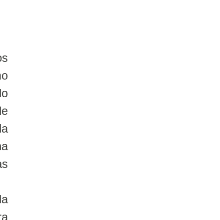
os
mo
do
de
la
na
as
da
ra