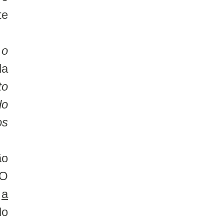
te
 o
da
to
do
os
ão
 O
é
a
do