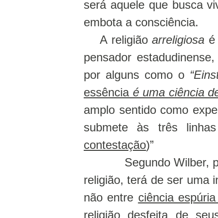
será aquele que busca vi
embota a consciência.
A religião
arreligiosa
é
pensador estadudinense, 
por alguns como o
“Eins
essência
é uma ciência de 
amplo sentido como exper
submete às três linh
contestação
)”
Segundo Wilber, p
religião, terá de ser uma 
não entre
ciência espúria
religião desfeita de se