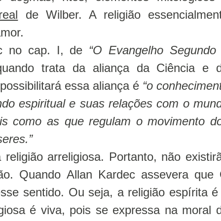
real
de Wilber. A religião essencialmen
amor.
c no cap. I, de
“O Evangelho Segundo
uando trata da aliança da Ciência e 
 possibilitará essa aliança é
“o conhecimen
do espiritual e suas relações com o mun
áveis como as que regulam o movimento d
seres.”
a religião arreligiosa. Portanto, não existir
ião. Quando Allan Kardec assevera que
esse sentido. Ou seja, a religião espírita 
ligiosa é viva, pois se expressa na moral 