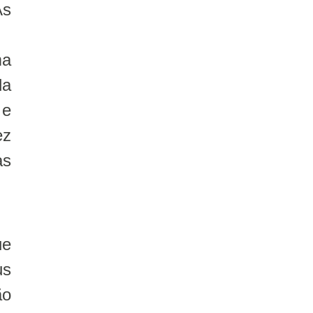
As
ma
da
 e
ez
as
ue
us
ão