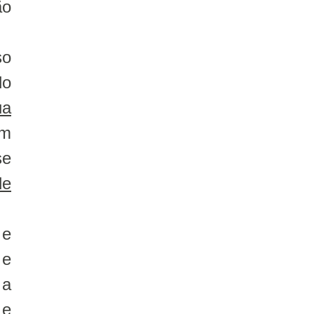
ão
so
do
a
em
se
de
 e
 e
 a
 e