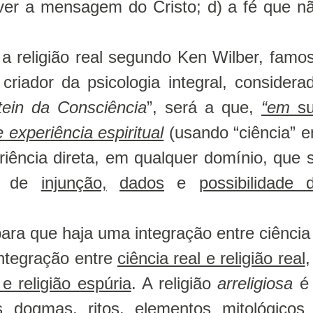
ver a mensagem do Cristo; d) a fé que n
 a religião real segundo Ken Wilber, famo
criador da psicologia integral, considera
tein da Consciência
”, será a que,
“em
su
experiência espiritual
(usando “ciência” 
iência direta, em qualquer domínio, que 
as de
injunção,
dados
e
possibilidade 
ara que haja uma integração entre ciência
integração entre
ciência real e religião real
,
 e religião espúria
. A religião
arreligiosa
é
us dogmas, ritos, elementos mitológicos