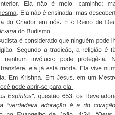
interior. Ela não é meio; caminho; m
 mesma
. Ela não é ensinada, mas descober
ca do Criador em nós. É o Reino de De
irvana
do Budismo.
Budista é considerado que ninguém pode l
igião. Segundo a tradição, a religião é t
ue nenhum invólucro pode protegê-la. 
ransfere, ela já está morta.
Ela vive nu
a. Em Krishna. Em Jesus, em um Mestr
ocê pode abrir-se para ela.
os Espíritos”,
questão 653, os Revelador
e a
“verdadeira adoração é a do coração
to no Evangelho de João, 4:24:
“Deus