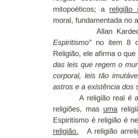
mitopoéticos; a
religião 
moral, fundamentada no 
Allan Karde
Espiritismo”
no item 8 q
Religião, ele afirma o que
das leis que regem o mun
corporal, leis tão imut
astros e a existência dos 
A religião real é 
religiões, mas
uma
relig
Espiritismo é religião é n
religião.
A religião arre