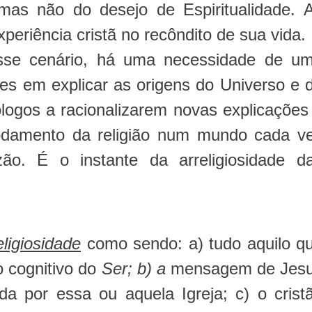
 mas não do desejo de Espiritualidade. 
periência cristã no recôndito de sua vida.
sse cenário, há uma necessidade de u
iões em explicar as origens do Universo e 
ólogos a racionalizarem novas explicações
damento da religião num mundo cada v
ão. É o instante da arreligiosidade d
eligiosidade
como sendo: a) tudo aquilo q
 cognitivo do
Ser; b) a
mensagem de Jes
a por essa ou aquela Igreja; c) o crist