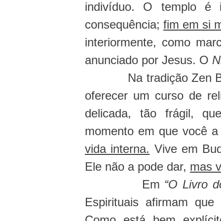
indivíduo. O templo é 
consequência;
fim em si
interiormente, como mar
anunciado por Jesus. O
N
Na tradição Zen 
oferecer um curso de rel
delicada, tão frágil, q
momento em que você a t
vida interna.
Vive em Bud
Ele não a pode dar,
mas v
Em
“O Livro d
Espirituais afirmam qu
Como está bem explíci