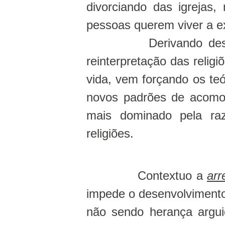
divorciando das igrejas,
pessoas querem viver a ex
Derivando de
reinterpretação das relig
vida, vem forçando os te
novos padrões de acomo
mais dominado pela raz
religiões.
Contextuo a
arr
impede o desenvolvimento
não sendo herança arguid