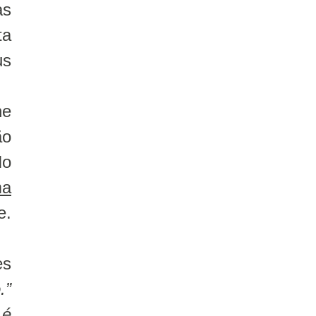
as
ta
us
he
ão
No
ma
e.
es
.”
 é