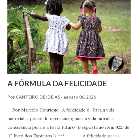
cromoterapia no contexto da preservação da saúde física e
psíquica. Em nenhum momento, porém, recomenda sua
adoção como prática institucional do Espiritismo. Há
profunda diferença entre reconhecer a existência de um
recurso terapêutico e convertê-lo em atividade da Casa
Espírita.
A FÓRMULA DA FELICIDADE
Por
CANTEIRO DE IDEIAS
agosto 06, 2026
Por Marcelo Henrique A felicidade é “Para a vida
material, a posse do necessário; para a vida moral, a
consciência pura e a fé no futuro” (resposta ao item 922, de
“O livro dos Espíritos”). *** A felicidade parece ser