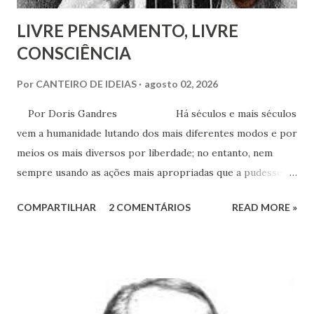
LIVRE PENSAMENTO, LIVRE
CONSCIÊNCIA
Por
CANTEIRO DE IDEIAS
agosto 02, 2026
Por Doris Gandres Há séculos e mais séculos
vem a humanidade lutando dos mais diferentes modos e por
meios os mais diversos por liberdade; no entanto, nem
sempre usando as ações mais apropriadas que a pudessem
conduzir à tão sonhada liberdade, ainda que somente no
COMPARTILHAR
2 COMENTÁRIOS
READ MORE »
aspecto material, terreno... Mesmo civilizações,
nações e países onde muitas vezes, aparentemente, reina a
liberdade, sob uma análise e uma observação mais acuradas,
encontramos muitas circunstâncias, situações e condições
onde vige pressão, opressão, cerceamento, coação e
censura. E não podemos falar apenas do ponto de vista