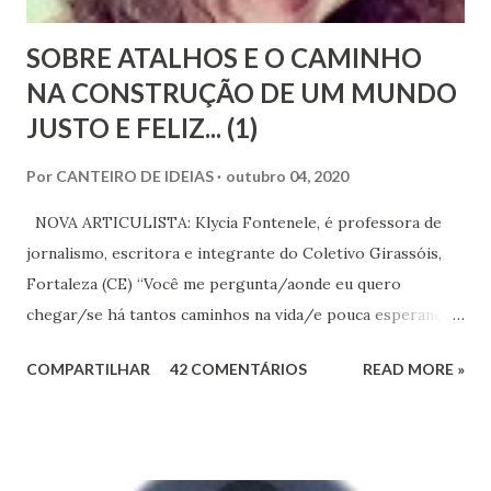
i
o
SOBRE ATALHOS E O CAMINHO
NA CONSTRUÇÃO DE UM MUNDO
JUSTO E FELIZ... (1)
Por
CANTEIRO DE IDEIAS
outubro 04, 2020
NOVA ARTICULISTA: Klycia Fontenele, é professora de
jornalismo, escritora e integrante do Coletivo Girassóis,
Fortaleza (CE) “Você me pergunta/aonde eu quero
chegar/se há tantos caminhos na vida/e pouca esperança
no ar/e até a gaivota que voa/já tem seu caminho no
COMPARTILHAR
42 COMENTÁRIOS
READ MORE »
ar...”[Caminhos, Raul Seixas] Quem vive relativamente
tranquilo, mas tem o mínimo de sensibilidade, e olha o
mundo ao redor para além do seu cercado se compadece
diante das profundas desigualdades sociais que maltratam a