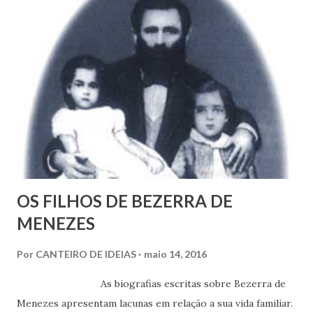
alma e a carne de muita gente. E, se porventura, também
tenha empatia, deseja no íntimo, e até imagina, uma
sociedade que destrua a miséria e qualquer outra forma de
opressão que macule nossa vida coletiva. Deseja, sonha e
tenta construir esta transformação social que
revolucionaria o mundo; que revolucionará o mundo!
OS FILHOS DE BEZERRA DE
MENEZES
Por
CANTEIRO DE IDEIAS
maio 14, 2016
As biografias escritas sobre Bezerra de
Menezes apresentam lacunas em relação a sua vida familiar.