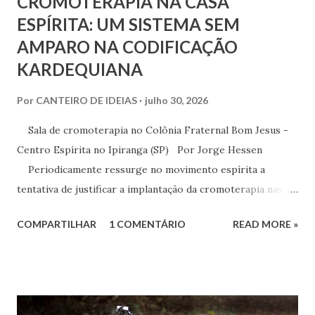
CROMOTERAPIA NA CASA
ESPÍRITA: UM SISTEMA SEM
AMPARO NA CODIFICAÇÃO
KARDEQUIANA
Por
CANTEIRO DE IDEIAS
julho 30, 2026
Sala de cromoterapia no Colônia Fraternal Bom Jesus -
Centro Espírita no Ipiranga (SP) Por Jorge Hessen
Periodicamente ressurge no movimento espírita a
tentativa de justificar a implantação da cromoterapia nas
atividades da Casa Espírita, apoiando-se em referências de
COMPARTILHAR
1 COMENTÁRIO
READ MORE »
Joanna de Ângelis, especialmente na obra Plenitude .
Entretanto, essa interpretação não encontra respaldo na
Codificação e desconsidera o método científico-doutrinário
estabelecido por Allan Kardec. Em Plenitude ,
Joanna de Ângelis menciona a helioterapia e faz alusões à