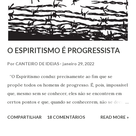
O ESPIRITISMO É PROGRESSISTA
Por
CANTEIRO DE IDEIAS
janeiro 29, 2022
“O Espiritismo conduz precisamente ao fim que se
propõe todos os homens de progresso. É, pois, impossível
que, mesmo sem se conhecer, eles não se encontrem em
certos pontos e que, quando se conhecerem, não se deem -
a mão para marchar, na mesma rota ao encontro de seus
COMPARTILHAR
18 COMENTÁRIOS
READ MORE »
inimigos comuns: os preconceitos sociais, a rotina, o
fanatismo, a intolerância e a ignorância.” Revista Espírita –