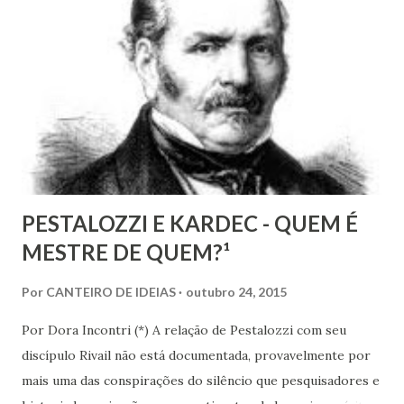
geral, social, de cidadania, de direitos humanos etc, mas
também de segmentos religiosos e, nesse campo,
lamentavelmente, o meio/movimento espírita não está
excluído, o que me parece profundamente contraditório
quando se tem algum conhecim...
PESTALOZZI E KARDEC - QUEM É
MESTRE DE QUEM?¹
Por
CANTEIRO DE IDEIAS
outubro 24, 2015
Por Dora Incontri (*) A relação de Pestalozzi com seu
discípulo Rivail não está documentada, provavelmente por
mais uma das conspirações do silêncio que pesquisadores e