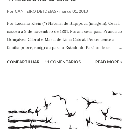
Por
CANTEIRO DE IDEIAS
março 01, 2013
Por Luciano Klein (*) Natural de Itapipoca (imagem), Ceará,
nasceu a 9 de novembro de 1891. Foram seus pais: Francisco
Gonçalves Cabral e Maria de Lima Cabral. Pertencente a
família pobre, emigrou para o Estado do Pará onde se
iniciou na vida prática. Graças à sua inteligência e dedicação
COMPARTILHAR
11 COMENTÁRIOS
READ MORE »
nos estudos, adquiriu conhecimentos gerais, notadamente
de línguas, com rara facilidade, sem haver freqüentado
qualquer curso além da escola primária. Estes mesmos
atributos levaram-no ao jornalismo, no qual se projetou
com rapidez e brilhantismo.