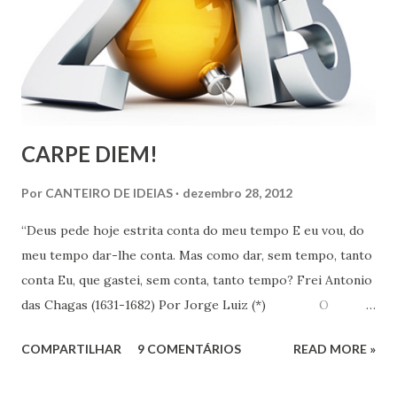
CARPE DIEM!
Por
CANTEIRO DE IDEIAS
dezembro 28, 2012
“Deus pede hoje estrita conta do meu tempo E eu vou, do
meu tempo dar-lhe conta. Mas como dar, sem tempo, tanto
conta Eu, que gastei, sem conta, tanto tempo? Frei Antonio
das Chagas (1631-1682) Por Jorge Luiz (*) O
Instituto de Pesquisa Econômica Aplicada (IPEA) divulgou
COMPARTILHAR
9 COMENTÁRIOS
READ MORE »
no dia 18 último, resultado de pesquisa que revela que em
uma escala de 0 a 10, os brasileiros dão em média 7,1 para