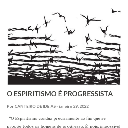
estabelecido por Allan Kardec. Em Plenitude ,
Joanna de Ângelis menciona a helioterapia e faz alusões à
cromoterapia no contexto da preservação da saúde física e
psíquica. Em nenhum momento, porém, recomenda sua
adoção como prática institucional do Espiritismo. Há
profunda diferença entre reconhecer a existência de um
recurso terapêutico e convertê-lo em atividade da Casa
Espírita.
O ESPIRITISMO É PROGRESSISTA
Por
CANTEIRO DE IDEIAS
janeiro 29, 2022
“O Espiritismo conduz precisamente ao fim que se
propõe todos os homens de progresso. É, pois, impossível