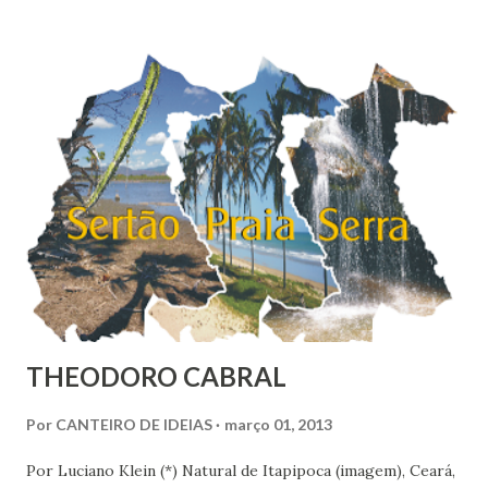
suas vidas. Esse nível colocaria o Brasil em 16º entre os 147
países pesquisados pela Gallup World Poll, que apontava
uma felicidade média de 6,8 no Brasil em 2010. O
Nordeste é a região mais feliz do Brasil, com nota média de
7,38. Se fosse considerado um país, nós nordestinos
ficaríamos em 9º na classificação global, entre belgas e
finlandeses. Apesar de ser considerada a região mais rica
do Brasil, o Sudoeste foi con...
THEODORO CABRAL
Por
CANTEIRO DE IDEIAS
março 01, 2013
Por Luciano Klein (*) Natural de Itapipoca (imagem), Ceará,