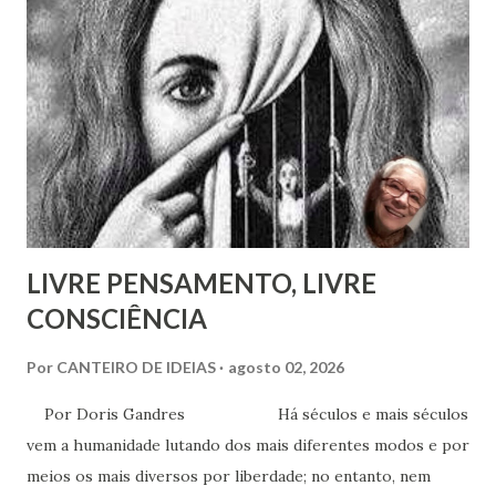
implantar seu método na França, a ponto de ter tido uma
entrevista com o próprio Napoleão Bonaparte, que aliás se
mostrou insensível aos seus planos. Escreveu em 1826 um
pequeno folheto sobre suas ideias em francês. Seria quase
impossível que não trocasse sequer um bilhete com Rivail,
que se assinava seu discípulo e se esforçava por divulgar
seu método em Paris. Pestalozzi, com seu caráter emotivo
e amoroso, não era de ...
LIVRE PENSAMENTO, LIVRE
CONSCIÊNCIA
Por
CANTEIRO DE IDEIAS
agosto 02, 2026
Por Doris Gandres Há séculos e mais séculos
vem a humanidade lutando dos mais diferentes modos e por
meios os mais diversos por liberdade; no entanto, nem