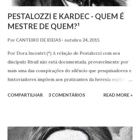
PESTALOZZI E KARDEC - QUEM É
MESTRE DE QUEM?¹
Por
CANTEIRO DE IDEIAS
outubro 24, 2015
Por Dora Incontri (*) A relação de Pestalozzi com seu
discípulo Rivail não está documentada, provavelmente por
mais uma das conspirações do silêncio que pesquisadores e
historiadores impõem aos praticantes da heresia espírita
ou espiritualista. Digo isto, porque há 13 volumes de cartas
COMPARTILHAR
3 COMENTÁRIOS
READ MORE »
de Pestalozzi a amigos, familiares, discípulos, reis,
aristocratas, intelectuais da Europa inteira. Há um 14º
volume, recentemente publicado, que são cartas de amigos
a Pestalozzi. Em nenhum deles há uma única carta de
Pestalozzi a Rivail ou vice-versa. Pestalozzi sonhava