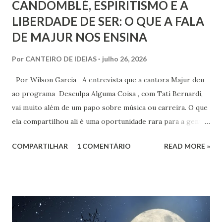
CANDOMBLÉ, ESPIRITISMO E A
LIBERDADE DE SER: O QUE A FALA
DE MAJUR NOS ENSINA
Por
CANTEIRO DE IDEIAS
julho 26, 2026
Por Wilson Garcia A entrevista que a cantora Majur deu
ao programa Desculpa Alguma Coisa , com Tati Bernardi,
vai muito além de um papo sobre música ou carreira. O que
ela compartilhou ali é uma oportunidade rara para a gente
refletir sobre coisas profundas: liberdade de consciência,
COMPARTILHAR
1 COMENTÁRIO
READ MORE »
identidade espiritual, pertencimento e intolerância
religiosa. Quando Majur conta como se aproximou
do Candomblé, não está falando só de uma escolha
religiosa. Ela fala de um processo de emancipação pessoal.
Ao dizer que deixar o ambiente evangélico não significou
abandonar Deus, mas sim se libertar de uma prisão, ela