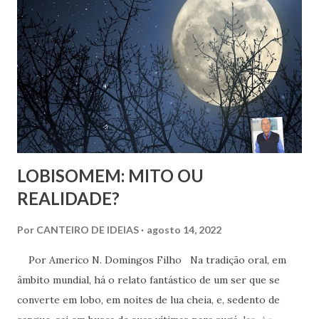
expõe algo que muita gente vive: a busca por uma
espiritualidade que faça sentido com quem a gente
realmente é.
LOBISOMEM: MITO OU
REALIDADE?
Por
CANTEIRO DE IDEIAS
agosto 14, 2022
Por Americo N. Domingos Filho Na tradição oral, em
âmbito mundial, há o relato fantástico de um ser que se
converte em lobo, em noites de lua cheia, e, sedento de