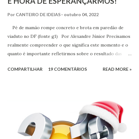
É HORA DE ESPERANÇARMOS!
Por
CANTEIRO DE IDEIAS
outubro 04, 2022
Pé de mamão rompe concreto e brota em paredão de
viaduto no DF (fonte g1) Por Alexandre Júnior Precisamos
realmente compreender o que significa este momento e o
quanto é importante refletirmos sobre o resultado das
urnas. Não é momento de desespero e sim de validarmos o
COMPARTILHAR
19 COMENTÁRIOS
READ MORE »
esperançar! A História do Brasil é feita de invasão,
colonização, escravização, exploração e morte. Seria
ingenuidade nossa imaginarmos que este tipo de política
não exerce influência na formação do nosso povo.