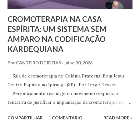
CROMOTERAPIA NA CASA
ESPÍRITA: UM SISTEMA SEM
AMPARO NA CODIFICAÇÃO
KARDEQUIANA
Por
CANTEIRO DE IDEIAS
julho 30, 2026
Sala de cromoterapia no Colônia Fraternal Bom Jesus -
Centro Espírita no Ipiranga (SP) Por Jorge Hessen
Periodicamente ressurge no movimento espírita a
tentativa de justificar a implantação da cromoterapia nas
atividades da Casa Espírita, apoiando-se em referências de
COMPARTILHAR
1 COMENTÁRIO
READ MORE »
Joanna de Ângelis, especialmente na obra Plenitude .
Entretanto, essa interpretação não encontra respaldo na
Codificação e desconsidera o método científico-doutrinário