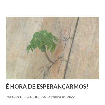
presente praticamente em todos os discursos ou quando o
indivíduo seja perguntado a respeito do que deseja da vida.
Há que se distinguir, todavia e inicialmente, felicidade e
alegria. Esta última corresponde a instantes, momentos que
têm duração variável e que pertencem ao âmbito dos
sentimentos derivados de experiências específicas, onde se
pode compreender o alcance das emoções. Já a felicidade…
Ah, esta corresponde a um ideal de inspiração, como se,
figurativamente, estivéssemos diante da linha de chegada
de uma competição esportiva ou o ápice de uma monta...
É HORA DE ESPERANÇARMOS!
Por
CANTEIRO DE IDEIAS
outubro 04, 2022