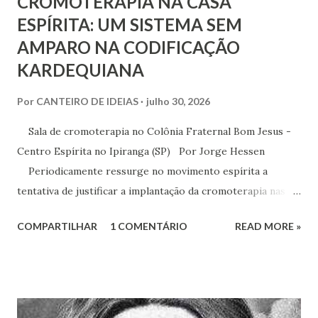
CROMOTERAPIA NA CASA
ESPÍRITA: UM SISTEMA SEM
AMPARO NA CODIFICAÇÃO
KARDEQUIANA
Por
CANTEIRO DE IDEIAS
julho 30, 2026
Sala de cromoterapia no Colônia Fraternal Bom Jesus -
Centro Espírita no Ipiranga (SP) Por Jorge Hessen
Periodicamente ressurge no movimento espírita a
tentativa de justificar a implantação da cromoterapia nas
atividades da Casa Espírita, apoiando-se em referências de
COMPARTILHAR
1 COMENTÁRIO
READ MORE »
Joanna de Ângelis, especialmente na obra Plenitude .
Entretanto, essa interpretação não encontra respaldo na
Codificação e desconsidera o método científico-doutrinário
estabelecido por Allan Kardec. Em Plenitude ,
Joanna de Ângelis menciona a helioterapia e faz alusões à