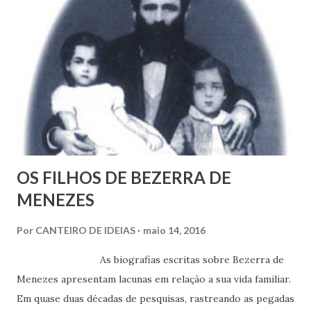
m
c
o
m
e
n
t
á
r
i
o
OS FILHOS DE BEZERRA DE
MENEZES
Por
CANTEIRO DE IDEIAS
maio 14, 2016
As biografias escritas sobre Bezerra de
Menezes apresentam lacunas em relação a sua vida familiar.
Em quase duas décadas de pesquisas, rastreando as pegadas