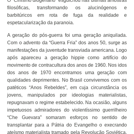
O “Cinismo diogenano” esguichou nas últimas amostras
filosóficas, transformando os alucinógenos e
barbitúricos em rota de fuga da realidade e
espetacularização da paranoia.
A geração do pós-guerra foi uma geração aniquilada.
Com o advento da “Guerra Fria” dos anos 50, surge as
manifestações da juventude transviada americana. Logo
após apareceu a geração hippie como artifício do
movimento de contracultura dos anos de 1960. Nos idos
dos anos de 1970 encontramos uma geração com
qualidades deprimentes. No Brasil convivemos com os
patéticos “Anos Rebeldes”, em cuja circunstância os
jovens, manipulados por ideologias materialistas,
repugnavam o regime estabelecido. Na ocasião, alguns
impetuosos admiradores do violentíssimo guerrilheiro
“Che Guevara” somaram esforços no sentido de
transplantar para a Pátria do Evangelho o execrando
ateísmo materialista tramado pela Revolução Soviética,