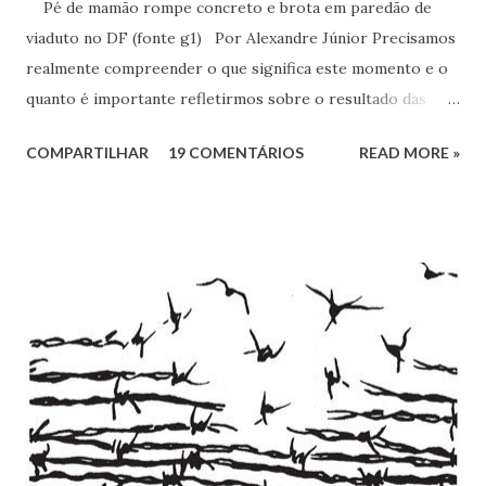
Pé de mamão rompe concreto e brota em paredão de
viaduto no DF (fonte g1) Por Alexandre Júnior Precisamos
realmente compreender o que significa este momento e o
quanto é importante refletirmos sobre o resultado das
urnas. Não é momento de desespero e sim de validarmos o
COMPARTILHAR
19 COMENTÁRIOS
READ MORE »
esperançar! A História do Brasil é feita de invasão,
colonização, escravização, exploração e morte. Seria
ingenuidade nossa imaginarmos que este tipo de política
não exerce influência na formação do nosso povo.