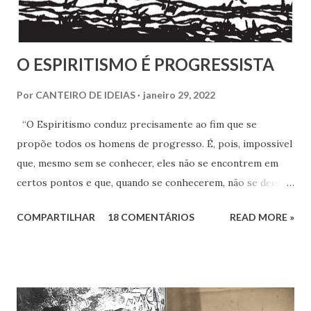
O ESPIRITISMO É PROGRESSISTA
Por
CANTEIRO DE IDEIAS
janeiro 29, 2022
“O Espiritismo conduz precisamente ao fim que se
propõe todos os homens de progresso. É, pois, impossível
que, mesmo sem se conhecer, eles não se encontrem em
certos pontos e que, quando se conhecerem, não se deem -
a mão para marchar, na mesma rota ao encontro de seus
COMPARTILHAR
18 COMENTÁRIOS
READ MORE »
inimigos comuns: os preconceitos sociais, a rotina, o
fanatismo, a intolerância e a ignorância.” Revista Espírita –
junho de 1868, (Kardec, 2018), p.174 Viver o Espiritismo
sem uma perspectiva social, seria desprezar aquilo que de
mais rico e produtivo por ele nos é ofertado. As relações