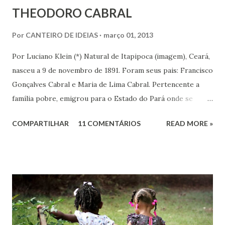
THEODORO CABRAL
Por
CANTEIRO DE IDEIAS
março 01, 2013
Por Luciano Klein (*) Natural de Itapipoca (imagem), Ceará,
nasceu a 9 de novembro de 1891. Foram seus pais: Francisco
Gonçalves Cabral e Maria de Lima Cabral. Pertencente a
família pobre, emigrou para o Estado do Pará onde se
iniciou na vida prática. Graças à sua inteligência e dedicação
COMPARTILHAR
11 COMENTÁRIOS
READ MORE »
nos estudos, adquiriu conhecimentos gerais, notadamente
de línguas, com rara facilidade, sem haver freqüentado
qualquer curso além da escola primária. Estes mesmos
atributos levaram-no ao jornalismo, no qual se projetou
com rapidez e brilhantismo.