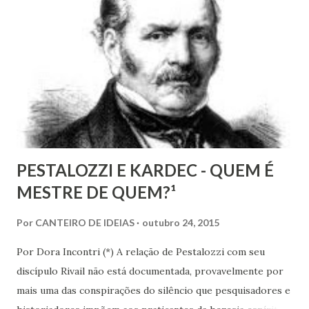
sociedade que destrua a miséria e qualquer outra forma de
opressão que macule nossa vida coletiva. Deseja, sonha e
tenta construir esta transformação social que
revolucionaria o mundo; que revolucionará o mundo!
PESTALOZZI E KARDEC - QUEM É
MESTRE DE QUEM?¹
Por
CANTEIRO DE IDEIAS
outubro 24, 2015
Por Dora Incontri (*) A relação de Pestalozzi com seu
discípulo Rivail não está documentada, provavelmente por
mais uma das conspirações do silêncio que pesquisadores e