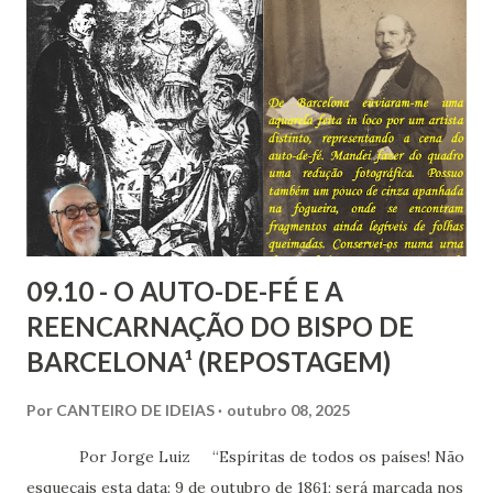
que a Doutrina Espírita estabelece com as questões sociais
e as ciências humanas, nos faculta, nos muni de
conhecimentos, condições e recursos para atravessarmos
as nossas encarnações como Espíritos mais atuantes com o
mundo social ao qual fazemos parte.
09.10 - O AUTO-DE-FÉ E A
REENCARNAÇÃO DO BISPO DE
BARCELONA¹ (REPOSTAGEM)
Por
CANTEIRO DE IDEIAS
outubro 08, 2025
Por Jorge Luiz “Espíritas de todos os países! Não
esqueçais esta data: 9 de outubro de 1861; será marcada nos