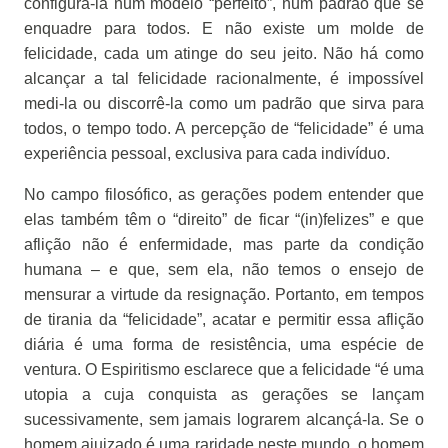
configurá-la num modelo “perfeito”, num padrão que se
enquadre para todos. E não existe um molde de
felicidade, cada um atinge do seu jeito. Não há como
alcançar a tal felicidade racionalmente, é impossível
medi-la ou discorrê-la como um padrão que sirva para
todos, o tempo todo. A percepção de “felicidade” é uma
experiência pessoal, exclusiva para cada indivíduo.
No campo filosófico, as gerações podem entender que
elas também têm o “direito” de ficar “(in)felizes” e que
aflição não é enfermidade, mas parte da condição
humana – e que, sem ela, não temos o ensejo de
mensurar a virtude da resignação. Portanto, em tempos
de tirania da “felicidade”, acatar e permitir essa aflição
diária é uma forma de resistência, uma espécie de
ventura. O Espiritismo esclarece que a felicidade “é uma
utopia a cuja conquista as gerações se lançam
sucessivamente, sem jamais lograrem alcançá-la. Se o
homem ajuizado é uma raridade neste mundo, o homem