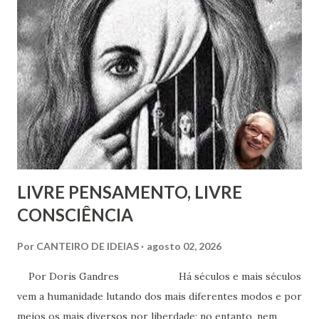
cromoterapia no contexto da preservação da saúde física e
psíquica. Em nenhum momento, porém, recomenda sua
adoção como prática institucional do Espiritismo. Há
profunda diferença entre reconhecer a existência de um
recurso terapêutico e convertê-lo em atividade da Casa
Espírita.
LIVRE PENSAMENTO, LIVRE
CONSCIÊNCIA
Por
CANTEIRO DE IDEIAS
agosto 02, 2026
Por Doris Gandres Há séculos e mais séculos
vem a humanidade lutando dos mais diferentes modos e por
meios os mais diversos por liberdade; no entanto, nem