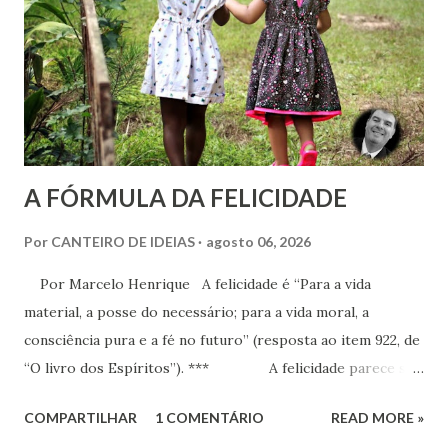
A FÓRMULA DA FELICIDADE
Por
CANTEIRO DE IDEIAS
agosto 06, 2026
Por Marcelo Henrique A felicidade é “Para a vida
material, a posse do necessário; para a vida moral, a
consciência pura e a fé no futuro” (resposta ao item 922, de
“O livro dos Espíritos”). *** A felicidade parece ser
a maior busca da humanidade. Ser feliz é a pretensão, o
COMPARTILHAR
1 COMENTÁRIO
READ MORE »
desejo, a aspiração, o projeto de vida de cada criatura,