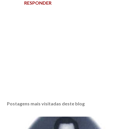
RESPONDER
P
o
s
Postagens mais visitadas deste blog
t
a
r
u