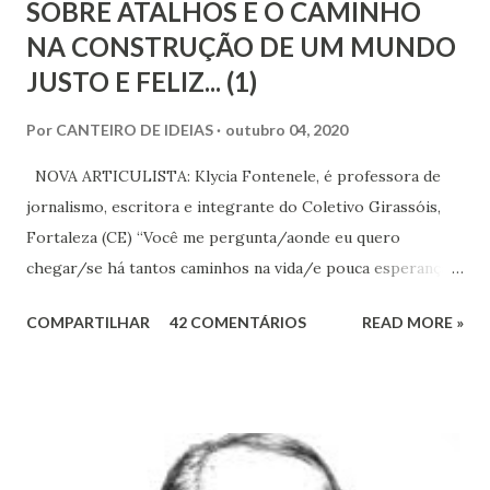
SOBRE ATALHOS E O CAMINHO
NA CONSTRUÇÃO DE UM MUNDO
JUSTO E FELIZ... (1)
Por
CANTEIRO DE IDEIAS
outubro 04, 2020
NOVA ARTICULISTA: Klycia Fontenele, é professora de
jornalismo, escritora e integrante do Coletivo Girassóis,
Fortaleza (CE) “Você me pergunta/aonde eu quero
chegar/se há tantos caminhos na vida/e pouca esperança
no ar/e até a gaivota que voa/já tem seu caminho no
COMPARTILHAR
42 COMENTÁRIOS
READ MORE »
ar...”[Caminhos, Raul Seixas] Quem vive relativamente
tranquilo, mas tem o mínimo de sensibilidade, e olha o
mundo ao redor para além do seu cercado se compadece
diante das profundas desigualdades sociais que maltratam a
alma e a carne de muita gente. E, se porventura, também
tenha empatia, deseja no íntimo, e até imagina, uma