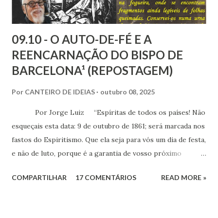
09.10 - O AUTO-DE-FÉ E A
REENCARNAÇÃO DO BISPO DE
BARCELONA¹ (REPOSTAGEM)
Por
CANTEIRO DE IDEIAS
outubro 08, 2025
Por Jorge Luiz “Espíritas de todos os países! Não
esqueçais esta data: 9 de outubro de 1861; será marcada nos
fastos do Espiritismo. Que ela seja para vós um dia de festa,
e não de luto, porque é a garantia de vosso próximo
triunfo!” (Allan Kardec) Cento e sessenta e
COMPARTILHAR
17 COMENTÁRIOS
READ MORE »
quatro anos passados do Auto-de-Fé de Barcelona, um dos
últimos atos do Santo Ofício, na Espanha. O episódio
culminou com a apreensão e queima de 300 volumes e