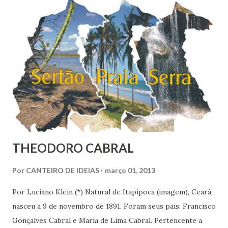
onde vige pressão, opressão, cerceamento, coação e
censura. E não podemos falar apenas do ponto de vista
geral, social, de cidadania, de direitos humanos etc, mas
também de segmentos religiosos e, nesse campo,
lamentavelmente, o meio/movimento espírita não está
excluído, o que me parece profundamente contraditório
quando se tem algum conhecim...
THEODORO CABRAL
Por
CANTEIRO DE IDEIAS
março 01, 2013
Por Luciano Klein (*) Natural de Itapipoca (imagem), Ceará,
nasceu a 9 de novembro de 1891. Foram seus pais: Francisco
Gonçalves Cabral e Maria de Lima Cabral. Pertencente a