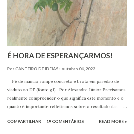
Ah, esta corresponde a um ideal de inspiração, como se,
figurativamente, estivéssemos diante da linha de chegada
de uma competição esportiva ou o ápice de uma monta...
É HORA DE ESPERANÇARMOS!
Por
CANTEIRO DE IDEIAS
outubro 04, 2022
Pé de mamão rompe concreto e brota em paredão de
viaduto no DF (fonte g1) Por Alexandre Júnior Precisamos
realmente compreender o que significa este momento e o
quanto é importante refletirmos sobre o resultado das
urnas. Não é momento de desespero e sim de validarmos o
COMPARTILHAR
19 COMENTÁRIOS
READ MORE »
esperançar! A História do Brasil é feita de invasão,
colonização, escravização, exploração e morte. Seria