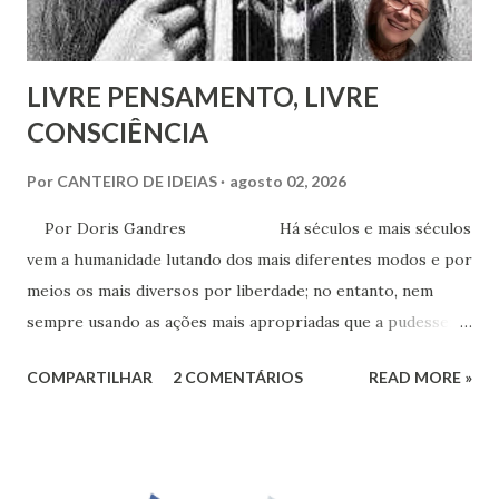
LIVRE PENSAMENTO, LIVRE
CONSCIÊNCIA
Por
CANTEIRO DE IDEIAS
agosto 02, 2026
Por Doris Gandres Há séculos e mais séculos
vem a humanidade lutando dos mais diferentes modos e por
meios os mais diversos por liberdade; no entanto, nem
sempre usando as ações mais apropriadas que a pudessem
conduzir à tão sonhada liberdade, ainda que somente no
COMPARTILHAR
2 COMENTÁRIOS
READ MORE »
aspecto material, terreno... Mesmo civilizações,
nações e países onde muitas vezes, aparentemente, reina a
liberdade, sob uma análise e uma observação mais acuradas,
encontramos muitas circunstâncias, situações e condições