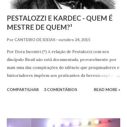
PESTALOZZI E KARDEC - QUEM É
MESTRE DE QUEM?¹
Por
CANTEIRO DE IDEIAS
outubro 24, 2015
Por Dora Incontri (*) A relação de Pestalozzi com seu
discípulo Rivail não está documentada, provavelmente por
mais uma das conspirações do silêncio que pesquisadores e
historiadores impõem aos praticantes da heresia espírita
ou espiritualista. Digo isto, porque há 13 volumes de cartas
COMPARTILHAR
3 COMENTÁRIOS
READ MORE »
de Pestalozzi a amigos, familiares, discípulos, reis,
aristocratas, intelectuais da Europa inteira. Há um 14º
volume, recentemente publicado, que são cartas de amigos
a Pestalozzi. Em nenhum deles há uma única carta de
Pestalozzi a Rivail ou vice-versa. Pestalozzi sonhava