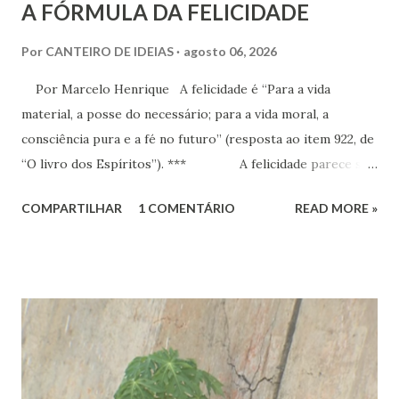
A FÓRMULA DA FELICIDADE
Por
CANTEIRO DE IDEIAS
agosto 06, 2026
Por Marcelo Henrique A felicidade é “Para a vida
material, a posse do necessário; para a vida moral, a
consciência pura e a fé no futuro” (resposta ao item 922, de
“O livro dos Espíritos”). *** A felicidade parece ser
a maior busca da humanidade. Ser feliz é a pretensão, o
COMPARTILHAR
1 COMENTÁRIO
READ MORE »
desejo, a aspiração, o projeto de vida de cada criatura,
presente praticamente em todos os discursos ou quando o
indivíduo seja perguntado a respeito do que deseja da vida.
Há que se distinguir, todavia e inicialmente, felicidade e
alegria. Esta última corresponde a instantes, momentos que
têm duração variável e que pertencem ao âmbito dos
sentimentos derivados de experiências específicas, onde se
pode compreender o alcance das emoções. Já a felicidade…