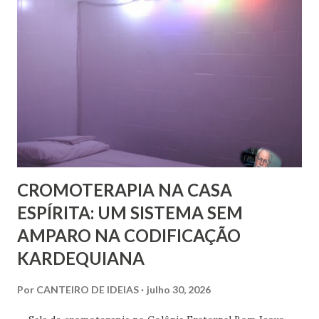
implantar seu método na França, a ponto de ter tido uma
entrevista com o próprio Napoleão Bonaparte, que aliás se
mostrou insensível aos seus planos. Escreveu em 1826 um
pequeno folheto sobre suas ideias em francês. Seria quase
impossível que não trocasse sequer um bilhete com Rivail,
que se assinava seu discípulo e se esforçava por divulgar
seu método em Paris. Pestalozzi, com seu caráter emotivo
e amoroso, não era de ...
CROMOTERAPIA NA CASA
ESPÍRITA: UM SISTEMA SEM
AMPARO NA CODIFICAÇÃO
KARDEQUIANA
Por
CANTEIRO DE IDEIAS
julho 30, 2026