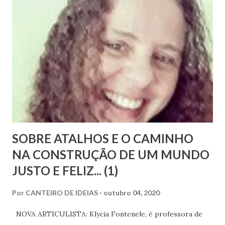
Bezerra, sobrinha-bisneta de Bezerra, residente em
Fortaleza, conseguimos montar a maior parte desse
intricado quebra-cabeças, cujas informações
compartilhamos neste mês em que relembramos os 180
anos de seu nascimento. Bezerra casou-se...
SOBRE ATALHOS E O CAMINHO
NA CONSTRUÇÃO DE UM MUNDO
JUSTO E FELIZ... (1)
Por
CANTEIRO DE IDEIAS
outubro 04, 2020
NOVA ARTICULISTA: Klycia Fontenele, é professora de