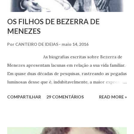
OS FILHOS DE BEZERRA DE
MENEZES
Por
CANTEIRO DE IDEIAS
maio 14, 2016
As biografias escritas sobre Bezerra de
Menezes apresentam lacunas em relação a sua vida familiar.
Em quase duas décadas de pesquisas, rastreando as pegadas
luminosas desse que é, indubitavelmente, a maior expressão
do Espiritismo no Brasil do século XIX, obtivemos alguns
COMPARTILHAR
29 COMENTÁRIOS
READ MORE »
documentos que nos permitem esclarecer um pouco mais
esse enigma. Mais recentemente, com a ajuda do amigo
Chrysógno Bezerra de Menezes, parente do Médico dos
Pobres residente no Rio de Janeiro, do pesquisador Jorge
Damas Martins e, particularmente, da querida amiga Lúcia