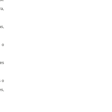
ra,
s,
r o
des
s o
s,