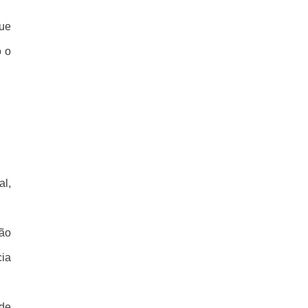
que
o o
al,
não
cia
 de