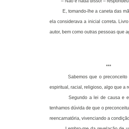
– Não é nada disso! – respondeu e
E, tomando-lhe a caneta das mã
ela considerava a inicial correta. Liv
autor, bem como outras pessoas que a
***
Sabemos que o preconceito e
espiritual, racial, religioso, algo que 
Segundo a lei de causa e e
tenhamos dúvida de que o preconceitu
reencarnatória, vivenciando a condiçã
Lembro-me da revelação de um