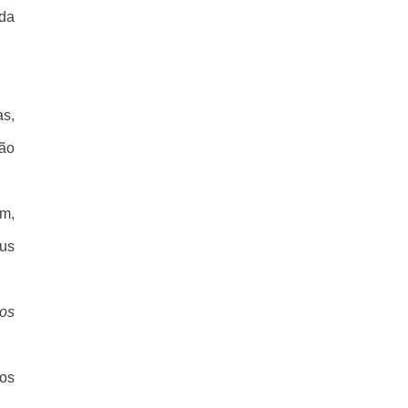
 da
s,
ão
em,
sus
os
 os