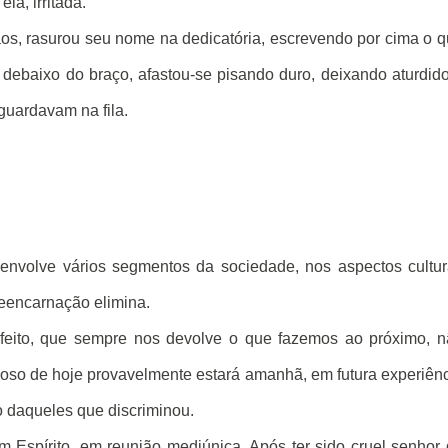
la, irritada.
os, rasurou seu nome na dedicatória, escrevendo por cima o 
ro debaixo do braço, afastou-se pisando duro, deixando aturdid
guardavam na fila.
nvolve vários segmentos da sociedade, nos aspectos cultur
a reencarnação elimina.
feito, que sempre nos devolve o que fazemos ao próximo, 
oso de hoje provavelmente estará amanhã, em futura experiên
o daqueles que discriminou.
 Espírito, em reunião mediúnica. Após ter sido cruel senhor