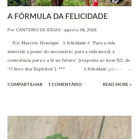
A FÓRMULA DA FELICIDADE
Por
CANTEIRO DE IDEIAS
agosto 06, 2026
Por Marcelo Henrique A felicidade é “Para a vida
material, a posse do necessário; para a vida moral, a
consciência pura e a fé no futuro” (resposta ao item 922, de
“O livro dos Espíritos”). *** A felicidade parece ser
a maior busca da humanidade. Ser feliz é a pretensão, o
COMPARTILHAR
1 COMENTÁRIO
READ MORE »
desejo, a aspiração, o projeto de vida de cada criatura,
presente praticamente em todos os discursos ou quando o
indivíduo seja perguntado a respeito do que deseja da vida.
Há que se distinguir, todavia e inicialmente, felicidade e
alegria. Esta última corresponde a instantes, momentos que
têm duração variável e que pertencem ao âmbito dos
sentimentos derivados de experiências específicas, onde se