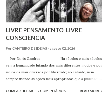
Espírita.
LIVRE PENSAMENTO, LIVRE
CONSCIÊNCIA
Por
CANTEIRO DE IDEIAS
agosto 02, 2026
Por Doris Gandres Há séculos e mais séculos
vem a humanidade lutando dos mais diferentes modos e por
meios os mais diversos por liberdade; no entanto, nem
sempre usando as ações mais apropriadas que a pudessem
conduzir à tão sonhada liberdade, ainda que somente no
COMPARTILHAR
2 COMENTÁRIOS
READ MORE »
aspecto material, terreno... Mesmo civilizações,
nações e países onde muitas vezes, aparentemente, reina a
liberdade, sob uma análise e uma observação mais acuradas,