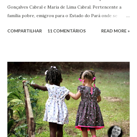
Gonçalves Cabral e Maria de Lima Cabral. Pertencente a
família pobre, emigrou para o Estado do Pará onde se
iniciou na vida prática. Graças à sua inteligência e dedicação
COMPARTILHAR
11 COMENTÁRIOS
READ MORE »
nos estudos, adquiriu conhecimentos gerais, notadamente
de línguas, com rara facilidade, sem haver freqüentado
qualquer curso além da escola primária. Estes mesmos
atributos levaram-no ao jornalismo, no qual se projetou
com rapidez e brilhantismo.