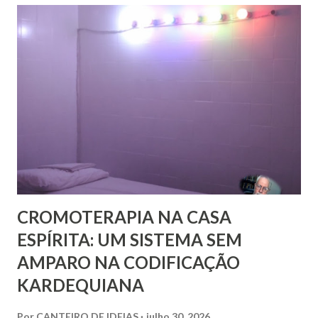
Pestalozzi a Rivail ou vice-versa. Pestalozzi sonhava
implantar seu método na França, a ponto de ter tido uma
entrevista com o próprio Napoleão Bonaparte, que aliás se
mostrou insensível aos seus planos. Escreveu em 1826 um
pequeno folheto sobre suas ideias em francês. Seria quase
impossível que não trocasse sequer um bilhete com Rivail,
que se assinava seu discípulo e se esforçava por divulgar
seu método em Paris. Pestalozzi, com seu caráter emotivo
e amoroso, não era de ...
CROMOTERAPIA NA CASA
ESPÍRITA: UM SISTEMA SEM
AMPARO NA CODIFICAÇÃO
KARDEQUIANA
Por
CANTEIRO DE IDEIAS
julho 30, 2026