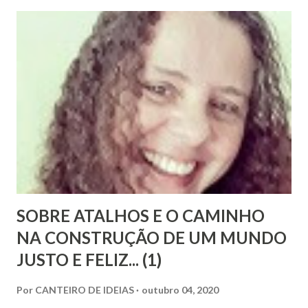
Pobres residente no Rio de Janeiro, do pesquisador Jorge
Damas Martins e, particularmente, da querida amiga Lúcia
Bezerra, sobrinha-bisneta de Bezerra, residente em
Fortaleza, conseguimos montar a maior parte desse
intricado quebra-cabeças, cujas informações
compartilhamos neste mês em que relembramos os 180
anos de seu nascimento. Bezerra casou-se...
SOBRE ATALHOS E O CAMINHO
NA CONSTRUÇÃO DE UM MUNDO
JUSTO E FELIZ... (1)
Por
CANTEIRO DE IDEIAS
outubro 04, 2020