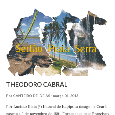
encontramos muitas circunstâncias, situações e condições
onde vige pressão, opressão, cerceamento, coação e
censura. E não podemos falar apenas do ponto de vista
geral, social, de cidadania, de direitos humanos etc, mas
também de segmentos religiosos e, nesse campo,
lamentavelmente, o meio/movimento espírita não está
excluído, o que me parece profundamente contraditório
quando se tem algum conhecim...
THEODORO CABRAL
Por
CANTEIRO DE IDEIAS
março 01, 2013
Por Luciano Klein (*) Natural de Itapipoca (imagem), Ceará,
nasceu a 9 de novembro de 1891. Foram seus pais: Francisco