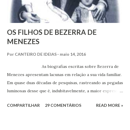
OS FILHOS DE BEZERRA DE
MENEZES
Por
CANTEIRO DE IDEIAS
maio 14, 2016
As biografias escritas sobre Bezerra de
Menezes apresentam lacunas em relação a sua vida familiar.
Em quase duas décadas de pesquisas, rastreando as pegadas
luminosas desse que é, indubitavelmente, a maior expressão
do Espiritismo no Brasil do século XIX, obtivemos alguns
COMPARTILHAR
29 COMENTÁRIOS
READ MORE »
documentos que nos permitem esclarecer um pouco mais
esse enigma. Mais recentemente, com a ajuda do amigo
Chrysógno Bezerra de Menezes, parente do Médico dos