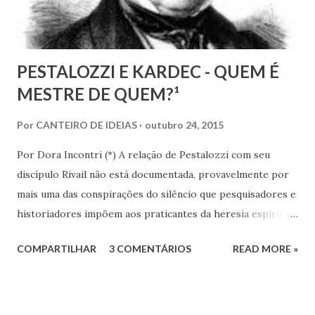
PESTALOZZI E KARDEC - QUEM É
MESTRE DE QUEM?¹
Por
CANTEIRO DE IDEIAS
outubro 24, 2015
Por Dora Incontri (*) A relação de Pestalozzi com seu
discípulo Rivail não está documentada, provavelmente por
mais uma das conspirações do silêncio que pesquisadores e
historiadores impõem aos praticantes da heresia espírita
ou espiritualista. Digo isto, porque há 13 volumes de cartas
COMPARTILHAR
3 COMENTÁRIOS
READ MORE »
de Pestalozzi a amigos, familiares, discípulos, reis,
aristocratas, intelectuais da Europa inteira. Há um 14º
volume, recentemente publicado, que são cartas de amigos
a Pestalozzi. Em nenhum deles há uma única carta de