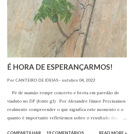
pode compreender o alcance das emoções. Já a felicidade…
Ah, esta corresponde a um ideal de inspiração, como se,
figurativamente, estivéssemos diante da linha de chegada
de uma competição esportiva ou o ápice de uma monta...
É HORA DE ESPERANÇARMOS!
Por
CANTEIRO DE IDEIAS
outubro 04, 2022
Pé de mamão rompe concreto e brota em paredão de
viaduto no DF (fonte g1) Por Alexandre Júnior Precisamos
realmente compreender o que significa este momento e o
quanto é importante refletirmos sobre o resultado das
urnas. Não é momento de desespero e sim de validarmos o
COMPARTILHAR
19 COMENTÁRIOS
READ MORE »