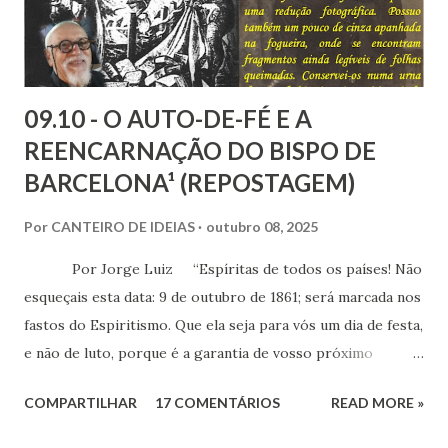
09.10 - O AUTO-DE-FÉ E A
REENCARNAÇÃO DO BISPO DE
BARCELONA¹ (REPOSTAGEM)
Por
CANTEIRO DE IDEIAS
outubro 08, 2025
Por Jorge Luiz “Espíritas de todos os países! Não
esqueçais esta data: 9 de outubro de 1861; será marcada nos
fastos do Espiritismo. Que ela seja para vós um dia de festa,
e não de luto, porque é a garantia de vosso próximo
triunfo!” (Allan Kardec) Cento e sessenta e
COMPARTILHAR
17 COMENTÁRIOS
READ MORE »
quatro anos passados do Auto-de-Fé de Barcelona, um dos
últimos atos do Santo Ofício, na Espanha. O episódio