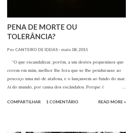
PENA DE MORTE OU
TOLERÂNCIA?
Por
CANTEIRO DE IDEIAS
maio 08, 2015
“O que escandalizar, porém, a um destes pequeninos que
creem em mim, melhor lhe fora que se lhe pendurasse ao
pescoço uma mó de atafona, e o lançassem ao fundo do mar.
Ai do mundo, por causa dos escândalos. Porque é
necessário que sucedam escândalos, mas ai daquele homem
COMPARTILHAR
1 COMENTÁRIO
READ MORE »
por quem vem o escândalo....”(Mt. XVIII: 6-11). A justiça é a
vingança do homem em sociedade, como a vingança é a
justiça do homem em estado selvagem (Epicuro). Por
Francisco Barbosa (*) É sabido que ao tempo do