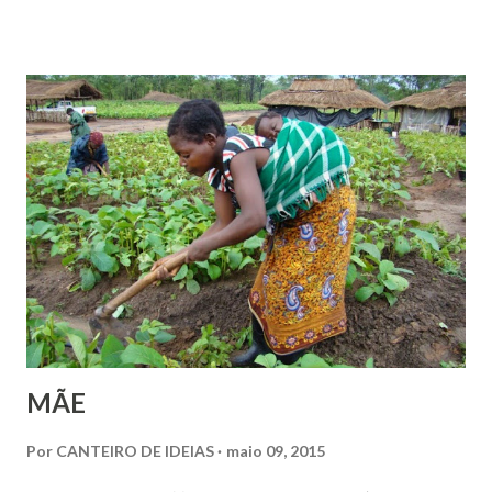
que vieram à Terra, aquele que pode ser considerado o
modelo a ser seguido, dotado das qualidades que aspiramos
e das quais ainda nos situamos distantes. Tal
planejamento certamente antecedeu em incontáveis anos a
efetivação daquela encarnação, pois as palavras que lhe são
atribuídas, segundo João (VIII: 57-59), deixam muito claro:
“Em verdade, em verdade, vos digo: antes que Abraão
existisse, EU SOU.” Re...
MÃE
Por
CANTEIRO DE IDEIAS
maio 09, 2015