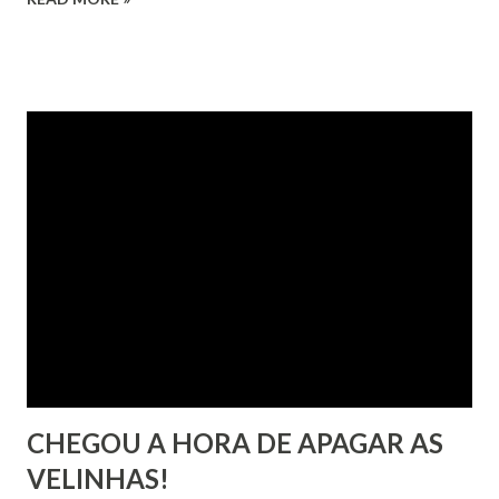
branco, amarelo ou vermelho são cores absolutamente
naturais à pigmentação da pele. Nenhuma influência deveria
exercer sobre a mente.
CHEGOU A HORA DE APAGAR AS
VELINHAS!