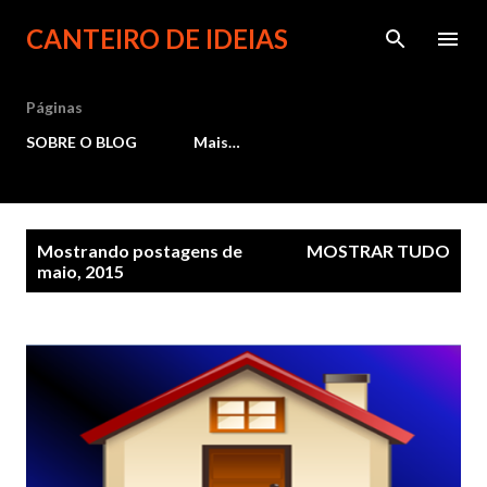
Pular para o conteúdo principal
CANTEIRO DE IDEIAS
Páginas
SOBRE O BLOG
Mais…
P
Mostrando postagens de
MOSTRAR TUDO
maio, 2015
o
s
t
a
g
e