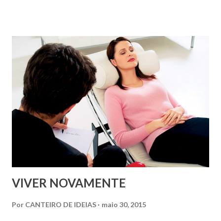
empreenderam tal tarefa sem ter tido oportunidade de
receber qualquer tipo de orientação. Tais recomendações
são o resultado de estudos e da experiência, mas isto não
significa que contenham a última palavra sobre o assunto.
Esperamos que o leitor tire o melhor proveito dessa
publicação e de outras que tratem sobre o mesmo tema.
Francisco Castro de Sousa (*)Voluntário do Centro Espírita
Grão de Mostarda, do Programa de Rádio Antena Espírita e
do Blog Canteiro de Ideias. COMO FUNDAR UM CENTRO
ESPÍRITA Parte I Algumas questões cujas respostas podem
contribuir para orientar a fundação e o correto
funcionamento de novos cen...
VIVER NOVAMENTE
Por
CANTEIRO DE IDEIAS
maio 30, 2015