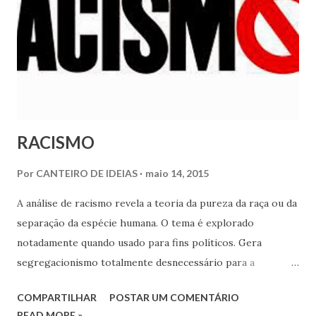
Médicos, Ibn Sina, latinizado para Avicena, foi descrito
como de ambiente arejado, com amplas janelas que
recebiam a luz do forte sol do berço da Humanidade.
Avicena, um polímato que escreveu a...
RACISMO
Por
CANTEIRO DE IDEIAS
maio 14, 2015
A análise de racismo revela a teoria da pureza da raça ou da
separação da espécie humana. O tema é explorado
notadamente quando usado para fins políticos. Gera
segregacionismo totalmente desnecessário para a
integração dos seres entre si. A cor da raça nada tem a ver
COMPARTILHAR
POSTAR UM COMENTÁRIO
com a singeleza comportamental do homem. Negro,
READ MORE »