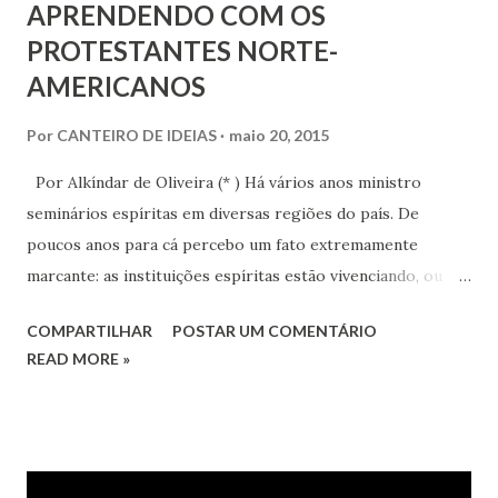
APRENDENDO COM OS
PROTESTANTES NORTE-
AMERICANOS
Por
CANTEIRO DE IDEIAS
maio 20, 2015
Por Alkíndar de Oliveira (* ) Há vários anos ministro
seminários espíritas em diversas regiões do país. De
poucos anos para cá percebo um fato extremamente
marcante: as instituições espíritas estão vivenciando, ou
procurando vivenciar, um favorável processo de mudança.
COMPARTILHAR
POSTAR UM COMENTÁRIO
Em todos os níveis. Este produtivo processo está presente
READ MORE »
desde a Casa Máter, Federação Espírita Brasileira, às
demais entidades federativas estaduais, quanto às
instituições representativas regionais, os Centros
Espíritas e as entidades espíritas especializadas de âmbito
nacional. Vê-se com muita frequência que, na ocorrência de