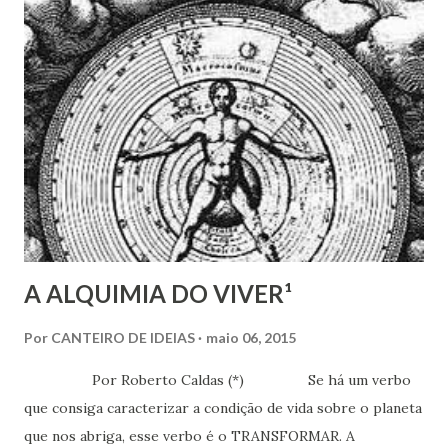
Profeta Moisés, a sua legislação prescrevia o “olho por
olho, dente por dente”, significando que a todo delito, igual
resposta tinha o amparo legal. A desforra havia que ser,
invariavelmente, proporcional ao cometimento que lhe deu
causa. Não queria isto dizer, que assim prescrevia a Lei de
Deus, aquela recebida por inspiração, no Monte Sinai e que
se constituiu nos Dez Mandamentos. Como condutor do
povo hebreu, houve...
A ALQUIMIA DO VIVER¹
Por
CANTEIRO DE IDEIAS
maio 06, 2015
Por Roberto Caldas (*) Se há um verbo
que consiga caracterizar a condição de vida sobre o planeta
que nos abriga, esse verbo é o TRANSFORMAR. A