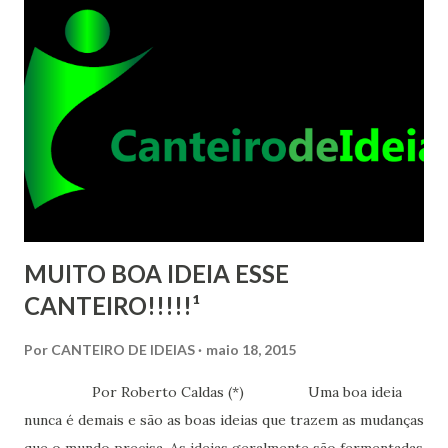
debates intelectuais entre espíritas, agora se procura
inserir a fraternidade. Estamos descobrindo que a
fraternidade está acima dos princípios religiosos, o que em
outras palavras significa: criarmos conflitos por questões
religiosas é não entendermos o significado da
religiosidade. Estamos descobrindo que Jesus prefere ver-
nos fraternos, sem uma religião específica...
MUITO BOA IDEIA ESSE
CANTEIRO!!!!!¹
Por
CANTEIRO DE IDEIAS
maio 18, 2015
Por Roberto Caldas (*) Uma boa ideia
nunca é demais e são as boas ideias que trazem as mudanças