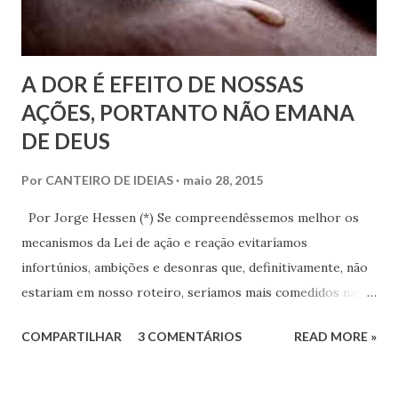
repetição de vidas. Somos capazes de entender a evolução
da espécie sem o crivo da religiosidade e seus
antagonismos nas ...
A DOR É EFEITO DE NOSSAS
AÇÕES, PORTANTO NÃO EMANA
DE DEUS
Por
CANTEIRO DE IDEIAS
maio 28, 2015
Por Jorge Hessen (*) Se compreendêssemos melhor os
mecanismos da Lei de ação e reação evitaríamos
infortúnios, ambições e desonras que, definitivamente, não
estariam em nosso roteiro, seríamos mais comedidos nas
ações diárias. Precisamos refletir a Lei de causa e efeito
COMPARTILHAR
3 COMENTÁRIOS
READ MORE »
com o máximo discernimento, a fim de nos
conscientizarmos sobre a sua imposição rígida e fatal, que
desfere tanto reparações chocantes, quanto gratificações