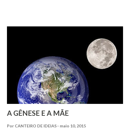
identificá-la, e estou publicando aqui esse texto forte e
verdadeiro. Comento de minha parte que, como mulher, vivi
exatamente o contrário dessa amiga. Mas o contrário, que
revela a mesma coisa. Como na adolescência, comecei a
engordar, (e era a “moby” para alguns meninos, inclusive
familiares), como usava óculos (e minha mãe teimava em
comprar os mais baratos e mais feios), como já aos 13 anos
de idade, era precoce em leituras espíritas e filosóficas,
como era estranha em gostos musicais, como ópera e
música clássica, então sofri o completo desinteresse
masculino. Porque em sua maioria, os homens não se
interessam por meni...
A GÊNESE E A MÃE
Por
CANTEIRO DE IDEIAS
maio 10, 2015