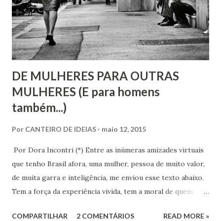
DE MULHERES PARA OUTRAS
MULHERES (E para homens
também...)
Por
CANTEIRO DE IDEIAS
maio 12, 2015
Por Dora Incontri (*) Entre as inúmeras amizades virtuais
que tenho Brasil afora, uma mulher, pessoa de muito valor,
de muita garra e inteligência, me enviou esse texto abaixo.
Tem a força da experiência vivida, tem a moral de quem
superou as armadilhas do caminho. Assim, com sua
COMPARTILHAR
2 COMENTÁRIOS
READ MORE »
autorização, retirei nomes, datas e locais, que pudessem