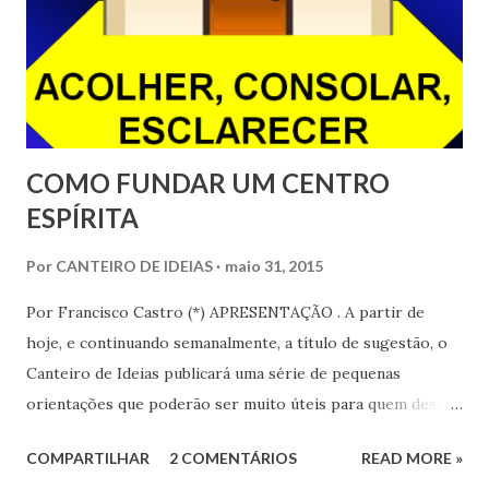
n
s
COMO FUNDAR UM CENTRO
ESPÍRITA
Por
CANTEIRO DE IDEIAS
maio 31, 2015
Por Francisco Castro (*) APRESENTAÇÃO . A partir de
hoje, e continuando semanalmente, a título de sugestão, o
Canteiro de Ideias publicará uma série de pequenas
orientações que poderão ser muito úteis para quem deseja
fundar um Centro Espírita. Essas orientações também
COMPARTILHAR
2 COMENTÁRIOS
READ MORE »
poderão ser de grande utilidade para aqueles que já