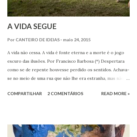
compreendidas desde...
A VIDA SEGUE
Por
CANTEIRO DE IDEIAS
maio 24, 2015
A vida não cessa. A vida é fonte eterna e a morte é o jogo
escuro das ilusões. Por Francisco Barbosa (*) Despertara
como se de repente houvesse perdido os sentidos. Achava-
se no meio de uma rua que não lhe era estranha, mas não
conhecia ninguém dos que o carcavam, principalmente os
COMPARTILHAR
2 COMENTÁRIOS
READ MORE »
que o abordavam insistentemente. Não recordava nada do
que precedera aquele momento. Mas estava bem, apenas
um tanto atordoado e sem saber o que fazer.
Estranhamente chamavam-no pelo nome, como se o
conhecessem e o convidavam a seguir em determinada