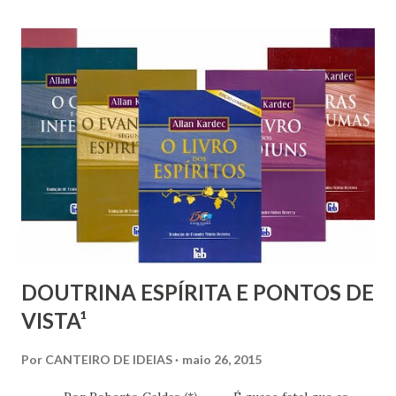
surpreendentes, sempre, justas, judiciosas e controladas, as
quais expressam a resposta da Natureza, ou da Criação,
contra a desarmonia constituída ou submissões aos códigos
divinos em seus suaves aspectos. “Quão severa e temível é
a lei que rege os destinos da Criação! Os homens terrenos
precisam ser avisados destas impressionantes verdades, a
fim de que melhor se conduzam durante as obrigatórias
travessias das existências.”[1] A Lei de ação e reação ou
causa e consequência também popularizada como Lei do
“carma” [2], conhecida desde à...
DOUTRINA ESPÍRITA E PONTOS DE
VISTA¹
Por
CANTEIRO DE IDEIAS
maio 26, 2015