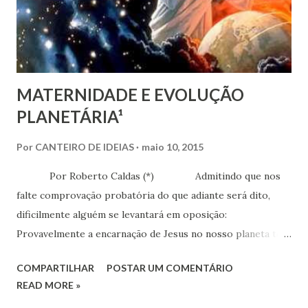
MATERNIDADE E EVOLUÇÃO
PLANETÁRIA¹
Por
CANTEIRO DE IDEIAS
maio 10, 2015
Por Roberto Caldas (*) Admitindo que nos
falte comprovação probatória do que adiante será dito,
dificilmente alguém se levantará em oposição:
Provavelmente a encarnação de Jesus no nosso planeta terá
sido aquela em que mais se caprichou no planejamento
COMPARTILHAR
POSTAR UM COMENTÁRIO
espiritual. Alguém duvida que tenha sido assim? Afinal
READ MORE »
tratava-se da vinda do maior entre os muitos mensageiros