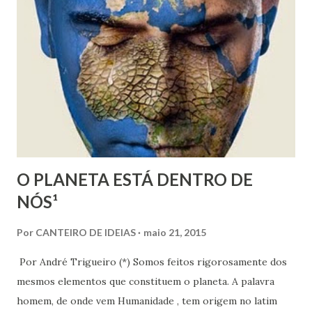
direção. Não os poderia acompanhar agora, fosse para
onde fosse, pois antes tinha que procurar pela família. E
como que por intuição, seguiu por uma determinada viela,
reconhecendo logo adiante o rumo em que ficava a sua
casa. Com indizível alegria, passou a correr e sentiu como
que flutuasse, chegando em casa rápido como o
pensamento e agradeceu a Deus por isto. Mas qual não foi
o seu espanto ao avistar uma multidão...
O PLANETA ESTÁ DENTRO DE
NÓS¹
Por
CANTEIRO DE IDEIAS
maio 21, 2015
Por André Trigueiro (*) Somos feitos rigorosamente dos
mesmos elementos que constituem o planeta. A palavra
homem, de onde vem Humanidade , tem origem no latim