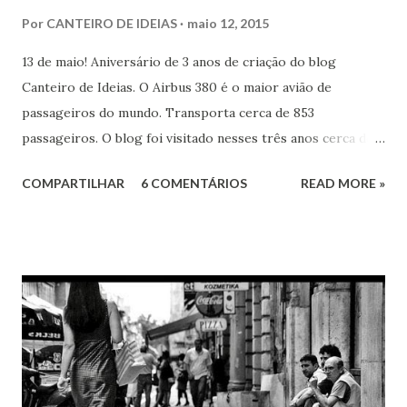
Por
CANTEIRO DE IDEIAS
maio 12, 2015
13 de maio! Aniversário de 3 anos de criação do blog
Canteiro de Ideias. O Airbus 380 é o maior avião de
passageiros do mundo. Transporta cerca de 853
passageiros. O blog foi visitado nesses três anos cerca de
81.700 vezes. Portanto, seriam necessários
COMPARTILHAR
6 COMENTÁRIOS
READ MORE »
aproximadamente, 96 voos do Airbus 380 para as
transportar O Canteiro de Ideias já chegou em 70 países,
incluindo o Brasil. 578 artigos publicados, de 17 articulistas.
1.111 comentários registrados. 82 seguidores cadastrados.
Dezenas de seguidores contemplados com brindes.