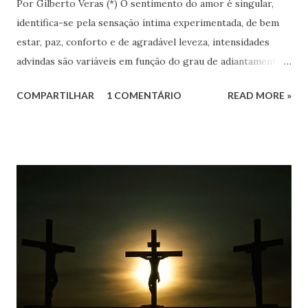
Por Gilberto Veras (*) O sentimento do amor é singular,
identifica-se pela sensação íntima experimentada, de bem
estar, paz, conforto e de agradável leveza, intensidades
advindas são variáveis em função do grau de adiantamento
da alma amante e das vibrações recebidas do ser amado, não
COMPARTILHAR
1 COMENTÁRIO
READ MORE »
é impróprio afirmar-se amar mais ou menos quando
comparamos amores, minha alma coloca no mais elevado
patamar o amor de mãe, e meu coração chora de alegria e
saudade pela minha que já se foi, mas não deixou de me
propiciar as mais sublimes impressões, balsâmicas e
carinhosas, no meu mundo sentimental. (*) poeta e escritor
espírita.