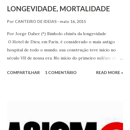
LONGEVIDADE, MORTALIDADE
Por
CANTEIRO DE IDEIAS
maio 16, 2015
Por Jorge Daher (*) Símbolo chinês da longevidade
O Hotel de Dieu, em Paris, é considerado o mais antigo
hospital de todo o mundo, sua construção teve início no
século VII de nossa era. No início do primeiro milênio da
era cristã, a descrição do hospital era de um depósito de
COMPARTILHAR
1 COMENTÁRIO
READ MORE »
doentes condenados à morte pela imundície do local e por
ser depósito de indigentes já acostumados com a sujeira e
o mal cheiro. Os quartos eram escuros, de pouquíssima
ventilação e o ar pestilencial tinha o peso da náusea que
causava aos estômagos mais sensíveis. Na mesma
época, o primeiro milênio da cristandade, o hospital de
Ispahan, na Pérsia, idealizado e dirigido pelo Príncipe dos