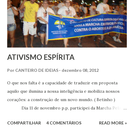
capacidade de intermediar esses dois hiatos de realidade
fizeram questão absoluta de fecharem as portas aos
questionamentos tornando o mundo invisível um espaço de
veiculação para poucos iniciados, que trariam t...
ATIVISMO ESPÍRITA
Por
CANTEIRO DE IDEIAS
dezembro 08, 2012
O que nos falta é a capacidade de traduzir em proposta
aquilo que ilumina a nossa inteligência e mobiliza nossos
corações: a construção de um novo mundo. ( Betinho )
Dia 11 de novembro p.p, participei da Marcha Pela
Vida , ato organizado pelo Movimento Pró Vida , que visa
COMPARTILHAR
4 COMENTÁRIOS
READ MORE »
barrar a descriminalização do aborto e da eutanásia
prevista no pré-projeto da reforma do Código Penal