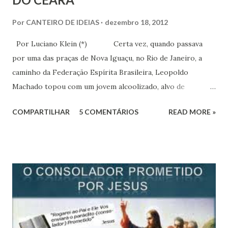
Por
CANTEIRO DE IDEIAS
dezembro 18, 2012
Por Luciano Klein (*) Certa vez, quando passava
por uma das praças de Nova Iguaçu, no Rio de Janeiro, a
caminho da Federação Espírita Brasileira, Leopoldo
Machado topou com um jovem alcoolizado, alvo de
chacotas e zombarias. Profundamente sensibilizado com
COMPARTILHAR
5 COMENTÁRIOS
READ MORE »
aquela cena, começou a pensar no futuro dos jovens,
principalmente os filhos de espíritas. Desde então, ao lado
de outros seareiros, passou a pensar na fundação de
mocidades. A primeira delas surgiu no Rio, na década de
1930, no Centro Espírita Amaral Ornelas. A segunda, em
Nova Iguaçu, no Centro Espírita Fé, esperança e Caridade ,
dirigida por Leopoldo. E a terceira, em Três Rios, também
no Rio de Janeiro, no Grupo Espírita Fé e Esperança ,