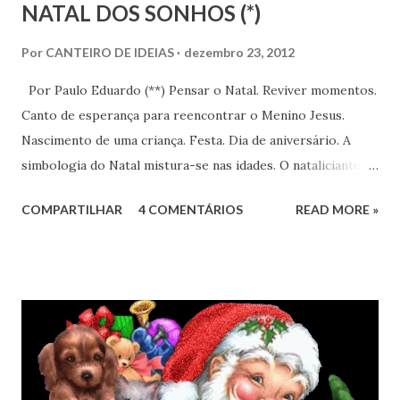
NATAL DOS SONHOS (*)
Por
CANTEIRO DE IDEIAS
dezembro 23, 2012
Por Paulo Eduardo (**) Pensar o Natal. Reviver momentos.
Canto de esperança para reencontrar o Menino Jesus.
Nascimento de uma criança. Festa. Dia de aniversário. A
simbologia do Natal mistura-se nas idades. O nataliciante já
não é o bebê da manjedoura. Ocorre a mudança cíclica das
COMPARTILHAR
4 COMENTÁRIOS
READ MORE »
emoções. A lembrança do Menino Jesus surge de permeio
com a presença de um velhinho: o Papai Noel. Paira no ar
ainda o sopro divino da ternura das crianças recebendo
brinquedos, recebendo amor. Sorrisos perdidos na Noite
de Natal e recuperados no dia seguinte. A magia dos
sapatinhos em baixo da cama substituída pela realidade da
informática. O trenó do Papai Noel navega agora via
internet.