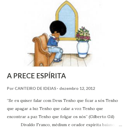
desenvolvimento de sentimentos briosos. Nesses
mergulhos repetitivos, em múltiplas ocorrências de natais,
quando visitamos mundos densos da escala de
adiantamento, vimos e veremos incontáveis momentos de
por do Sol e da Lua prateada aparecer, em espetáculos da
vida, para a alma de amor se abastecer. Nosso mundo
inferior (gira em torno de estrela de quinta grandeza), por
amor a irmãos-cria...
A PRECE ESPÍRITA
Por
CANTEIRO DE IDEIAS
dezembro 12, 2012
“Se eu quiser falar com Deus Tenho que ficar a sós Tenho
que apagar a luz Tenho que calar a voz Tenho que
encontrar a paz Tenho que folgar os nós” (Gilberto Gil)
Divaldo Franco, médium e orador espírita baiano,