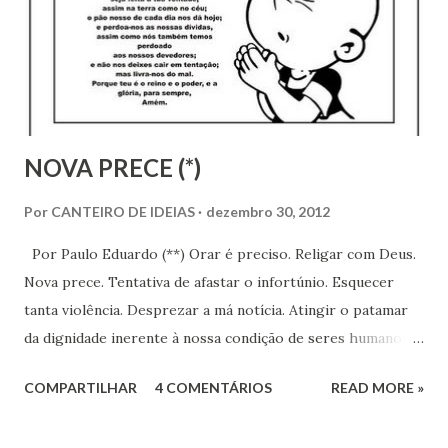
n
s
NOVA PRECE (*)
Por
CANTEIRO DE IDEIAS
dezembro 30, 2012
Por Paulo Eduardo (**) Orar é preciso. Religar com Deus.
Nova prece. Tentativa de afastar o infortúnio. Esquecer
tanta violência. Desprezar a má notícia. Atingir o patamar
da dignidade inerente à nossa condição de seres humanos
em mundo civilizado. Vamos fazer uma nova prece repleta
COMPARTILHAR
4 COMENTÁRIOS
READ MORE »
de esperança. Logo estaremos vivenciando um Ano Novo. O
2013 vem disposto a marcar o calendário como período de