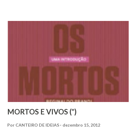
vêem; e ouvindo, não ouvem nem entendem” Mateus 13:13)
abre as cortinas e retira os véus na segunda metade do
século XIX e passa a ser reconhecida como Doutrina
Espírita. Segundo relatos espirituais, foi o próprio
Jesus que, do mundo espiritual, repassou as informações
que comporiam a 3ª Revelação diretamente a Allan Kardec
que sabidamente precisaria amadurecer no corpo físico e
só depois de completados 50 anos de idade é que seria
chamado para iniciar a missão que lhe cabia na Terra,
comprovadas a sua capacidade técnica e ...
MORTOS E VIVOS (*)
Por
CANTEIRO DE IDEIAS
dezembro 15, 2012