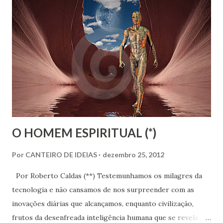
didaticamente, sugerimos que fosse dividida em três áreas:
Estrutura Física, Estrutura Humana e Estrutura
Doutrinária. Se, para uma modesta Casa Espírita,
sugeríamos um planejamento detalhado, as mesmas
sugestões valem também para o Movimento Espírita,
iniciativa que cabe ao Órgão Federativo.
O HOMEM ESPIRITUAL (*)
Por
CANTEIRO DE IDEIAS
dezembro 25, 2012
Por Roberto Caldas (**) Testemunhamos os milagres da
tecnologia e não cansamos de nos surpreender com as
inovações diárias que alcançamos, enquanto civilização,
frutos da desenfreada inteligência humana que se revela