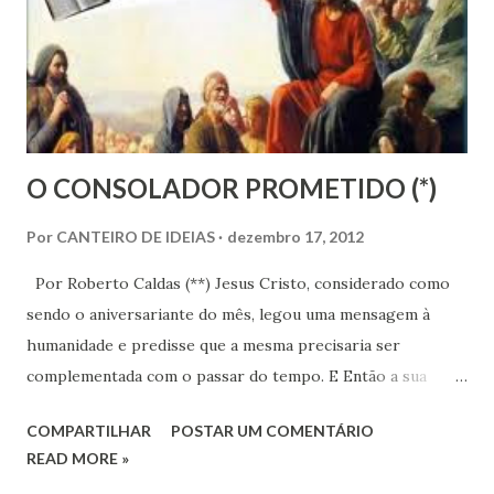
coordenada por Ramiro Gama. Na década seguinte,
inúmeras outras apareceram em todo o País. O corolário
desse esforço foi a realização, no ano de 1948, do primeiro
congresso de mocidades espíritas do ...
O CONSOLADOR PROMETIDO (*)
Por
CANTEIRO DE IDEIAS
dezembro 17, 2012
Por Roberto Caldas (**) Jesus Cristo, considerado como
sendo o aniversariante do mês, legou uma mensagem à
humanidade e predisse que a mesma precisaria ser
complementada com o passar do tempo. E Então a sua
mensagem que muitas vezes se revestia com o sentido
COMPARTILHAR
POSTAR UM COMENTÁRIO
figurado, parabólico como ele mesmo esclarecera (“ Por
READ MORE »
isso lhes falo por parábolas ; porque eles, vendo, não