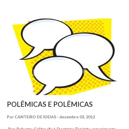
Brasileiro, em curso no Congresso Nacional. Segundo os
organizadores, a marcha contou com cerca de cinco mil
pessoas e com apoio de artistas, religiosos, políticos e
populares. A Instituição na qual sou voluntário
suspendeu as atividades do dia para que, juntamente com os
frequentadores, pudéssemos participar do movimento. A
iniciativa tocou-me profundamente. Isso é ativismo
espírita. Não contabil...
POLÊMICAS E POLÊMICAS
Por
CANTEIRO DE IDEIAS
dezembro 03, 2012