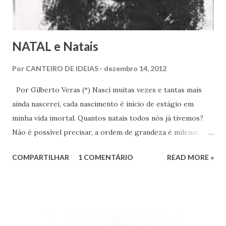
confessando-se materialista.
NATAL e Natais
Por
CANTEIRO DE IDEIAS
dezembro 14, 2012
Por Gilberto Veras (*) Nasci muitas vezes e tantas mais
ainda nascerei, cada nascimento é início de estágio em
minha vida imortal. Quantos natais todos nós já tivemos?
Não é possível precisar, a ordem de grandeza é milenar.
Essas idas e vindas são importantes oportunidades de
COMPARTILHAR
1 COMENTÁRIO
READ MORE »
crescimento espiritual, é através delas que comprovamos
saberes adquiridos e, ao mesmo tempo, outros são
acrescidos. Estamos em processo de aperfeiçoamento
como seres perfectíveis em marcha evolutiva,
relativamente aprendendo e ensinando, com vistas ao