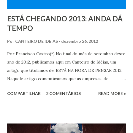
ESTÁ CHEGANDO 2013: AINDA DÁ
TEMPO
Por
CANTEIRO DE IDEIAS
dezembro 26, 2012
Por Francisco Castro(*) No final do mês de setembro deste
ano de 2012, publicamos aqui em Canteiro de Idéias, um
artigo que titulamos de: ESTÁ NA HORA DE PENSAR 2013.
Naquele artigo comentávamos que as empresas, de
pequeno, médio e de grande porte, aproveitavam o final do
COMPARTILHAR
2 COMENTÁRIOS
READ MORE »
terceiro trimestre para fazer o planejamento do ano
seguinte. Sugerimos que os dirigentes espíritas avaliassem
o que foi realizado em 2012, e pensassem o que fazer em
2013. Aconselhamos que a análise das necessidades da Casa
Espírita fosse feita reunindo dirigentes e trabalhadores, e,