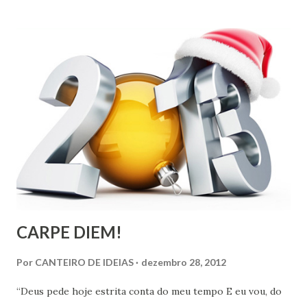
sorte. Afastar de vez o medo do número 13. Sorte ou azar é
fruto da nossa imaginação para criar situações. Não custa
nada tentar o recomeço de tudo imbuído da vontade de
crescer. Vencer pelo trabalho, pela persistência e vontade
maior de construir. É o momento certo para renovar ideias.
Colocá-las em dia com o progresso. É tempo de aproveitar
o que a vida nos oferece a título de evolução. Estamos
cercados de tecnologia de ponta. Somos passageiros do
tempo capazes de aportar o entusiasmo das mudanças.
Saudar o Novo Ano com esperança e fé.
CARPE DIEM!
Por
CANTEIRO DE IDEIAS
dezembro 28, 2012
“Deus pede hoje estrita conta do meu tempo E eu vou, do