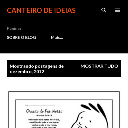
Pular para o conteúdo principal
CANTEIRO DE IDEIAS
Páginas
SOBRE O BLOG
Mais…
P
Mostrando postagens de
MOSTRAR TUDO
dezembro, 2012
o
s
t
a
g
e