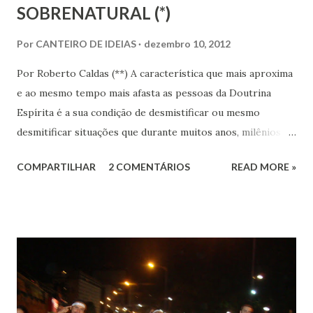
SOBRENATURAL (*)
Por
CANTEIRO DE IDEIAS
dezembro 10, 2012
Por Roberto Caldas (**) A característica que mais aproxima
e ao mesmo tempo mais afasta as pessoas da Doutrina
Espírita é a sua condição de desmistificar ou mesmo
desmitificar situações que durante muitos anos, milênios
até, se constituíram em tabus extremamente poderosos no
COMPARTILHAR
2 COMENTÁRIOS
READ MORE »
ideário dos grupamentos humanos. Os receios que sempre
estiveram presentes nas relações entre o homem e o
imponderável geraram a certeza de haver um mistério
impenetrável e que colocavam em risco a vida ou a sanidade
de quem quer que intentasse transpô-lo.
Historicamente o domínio do vácuo existente entre os
mortais e os elementos da imortalidade se tornou uma das
maiores formas de manipulação humana. Os detentores da