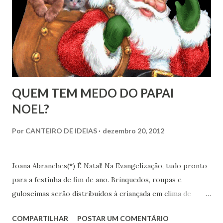
QUEM TEM MEDO DO PAPAI
NOEL?
Por
CANTEIRO DE IDEIAS
dezembro 20, 2012
Joana Abranches(*) É Natal! Na Evangelização, tudo pronto
para a festinha de fim de ano. Brinquedos, roupas e
guloseimas serão distribuídos à criançada em clima de
muita animação. Poesias, teatrinhos e cânticos, tudo
COMPARTILHAR
POSTAR UM COMENTÁRIO
planejado pra celebrar o nascimento do menino Jesus. Mas