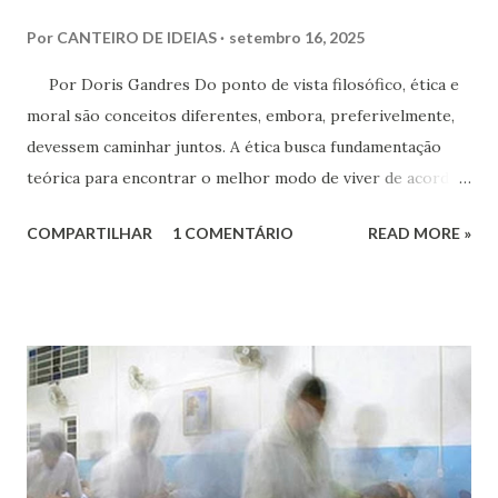
Por
CANTEIRO DE IDEIAS
setembro 16, 2025
Por Doris Gandres Do ponto de vista filosófico, ética e
moral são conceitos diferentes, embora, preferivelmente,
devessem caminhar juntos. A ética busca fundamentação
teórica para encontrar o melhor modo de viver de acordo
com o pensamento e o interesse humanos. Enquanto que a
COMPARTILHAR
1 COMENTÁRIO
READ MORE »
moral se fundamenta na obediência a normas, costumes ou
mandamentos culturais, hierárquicos ou religiosos – e mais,
se fundamenta em princípios de respeito a valores
superiores de justiça, fraternidade e solidariedade, ou seja,
nas próprias leis naturais, as leis divinas.