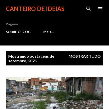
Pular para o conteúdo principal
CANTEIRO DE IDEIAS
Páginas
SOBRE O BLOG
Mais…
P
Mostrando postagens de
MOSTRAR TUDO
setembro, 2025
o
s
t
a
g
e