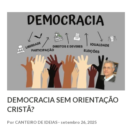
aguda cuja ignomínia consiste em sua força
desumanizadora; a pobreza é sórdida porque coloca os
homens sob o ditame absoluto de seus corpos, isto é, sob o
ditame absoluto da necessidade que todos os homens
conhecem pela mais íntima experiência e fora de qualquer
especulação (Arendt, 1963). A pobreza é uma das
principais contradições do capitalismo e tem a sua origem
na exploração do trabalho e na acumulação do capital.
DEMOCRACIA SEM ORIENTAÇÃO
CRISTÃ?
Por
CANTEIRO DE IDEIAS
setembro 26, 2025