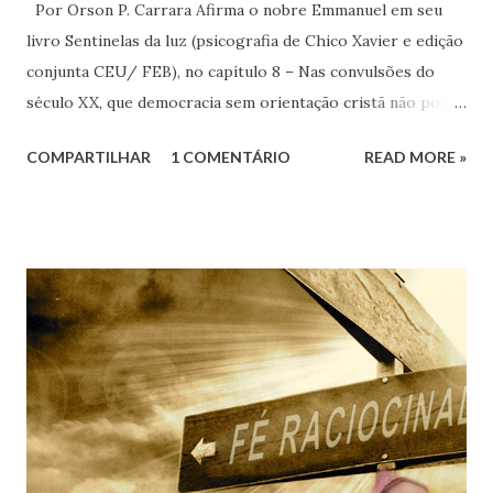
Por Orson P. Carrara Afirma o nobre Emmanuel em seu
livro Sentinelas da luz (psicografia de Chico Xavier e edição
conjunta CEU/ FEB), no capítulo 8 – Nas convulsões do
século XX, que democracia sem orientação cristã não pode
conduzir-nos à concórdia desejada. Grifos são meus, face à
COMPARTILHAR
1 COMENTÁRIO
READ MORE »
atualidade da afirmação. Há que se ressaltar que o livro tem
Prefácio de 1990, poucas décadas após a Segunda Guerra e,
como pode identificar o leitor, refere-se ao século
passado, mas a atualidade do texto impressiona, face a uma
realidade que se repete. O livro reúne uma seleção de
mensagens, a maioria de Emmanuel.