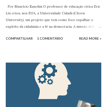
Por Maurício Zanolini O professor de educação cívica Eric
Liu criou, nos EUA, a Universidade Cidadã (Citzen
University), um projeto que tem como foco espalhar o
espírito da cidadania e a fé na democracia. A missão dele é
estimular as pessoas comuns a votar, participar dos
COMPARTILHAR
1 COMENTÁRIO
READ MORE »
processos decisórios e influenciar ativamente a construção,
manutenção e melhorias no contrato social, que determina
as relações entre as pessoas de uma determinada
localidade. Ele entende que esse movimento pode instigar
um autogoverno, ou seja, um governo realmente das
pessoas, pelas pessoas e para as pessoas. Nas palavras
dele: “democratizar a democracia.”