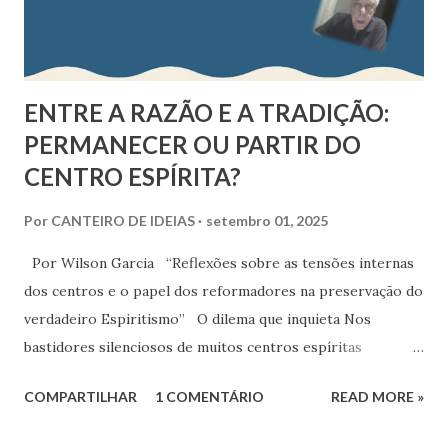
ENTRE A RAZÃO E A TRADIÇÃO:
PERMANECER OU PARTIR DO
CENTRO ESPÍRITA?
Por
CANTEIRO DE IDEIAS
setembro 01, 2025
Por Wilson Garcia “Reflexões sobre as tensões internas
dos centros e o papel dos reformadores na preservação do
verdadeiro Espiritismo” O dilema que inquieta Nos
bastidores silenciosos de muitos centros espíritas
brasileiros, cresce uma tensão que opõe dois modos de
COMPARTILHAR
1 COMENTÁRIO
READ MORE »
viver e interpretar o Espiritismo: de um lado, os que
permanecem na tradição religiosa, consoladora e mística;