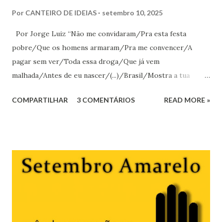
Por
CANTEIRO DE IDEIAS
setembro 10, 2025
Por Jorge Luiz “Não me convidaram/Pra esta festa
pobre/Que os homens armaram/Pra me convencer/A
pagar sem ver/Toda essa droga/Que já vem
malhada/Antes de eu nascer/(...)/Brasil/Mostra a tua
cara/Quero ver quem paga/Pra gente ficar
COMPARTILHAR
3 COMENTÁRIOS
READ MORE »
assim/Brasil/Qual é o teu negócio/O nome do teu
sócio/Confia em mim.” “ A ‘ Festa Pobre ’ e os Sócios
Ocultos: Uma Análise da Canção ‘ Brasil ’” Os verso s
acima são da música Brasil , composta em 1988 por Cazuza,
período da redemocratização do Brasil, notabilizando-se na
voz de Gal Costa. A música foi tema da novela Vale Tudo
(1988), atualmente exibida em remake. A festa
“pobre” citada na realidade ocorreu, realizada por aqueles
que se convencionou chamar “mercado”, para se discutir