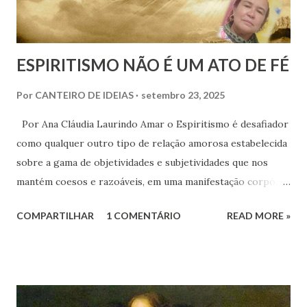
ESPIRITISMO NÃO É UM ATO DE FÉ
Por
CANTEIRO DE IDEIAS
setembro 23, 2025
Por Ana Cláudia Laurindo Amar o Espiritismo é desafiador
como qualquer outro tipo de relação amorosa estabelecida
sobre a gama de objetividades e subjetividades que nos
mantém coesos e razoáveis, em uma manifestação corpórea
que não traduz apenas matéria. Laica estou agora, em
COMPARTILHAR
1 COMENTÁRIO
READ MORE »
primeira pessoa afirmando viver a melhor hora dessa
história contemporânea nos meandros do livre
pensamento, sem mendigar qualquer validação, por não
necessitar de fato dela.