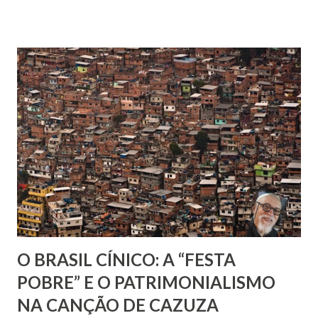
espíritas, mas espiritualistas ou ecléticos. Por isso, é
importante que eu diga que também não estou dizendo que
eles estão errados e que o movimento espírita, do qual faço
parte, é que está certo. Seria muita presunção de minha
parte. Mesmo porque, pelo que me foi passado, todos
primam pela boa intenção. E isso é o que vale.
O BRASIL CÍNICO: A “FESTA
POBRE” E O PATRIMONIALISMO
NA CANÇÃO DE CAZUZA