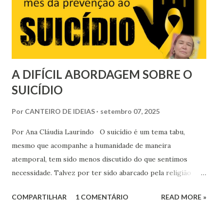
um novo plano financeiro, para conter a inflação galopante
que assolava a Nação. Por trás da ironia da pobreza, re...
A DIFÍCIL ABORDAGEM SOBRE O
SUICÍDIO
Por
CANTEIRO DE IDEIAS
setembro 07, 2025
Por Ana Cláudia Laurindo O suicídio é um tema tabu,
mesmo que acompanhe a humanidade de maneira
atemporal, tem sido menos discutido do que sentimos
necessidade. Talvez por ter sido abarcado pela religião
como algo proibido, no esquema de remessas de medo
COMPARTILHAR
1 COMENTÁRIO
READ MORE »
como probabilidade de contenção do ser, ele ronda o
mundo em silêncio, para surgir repentinamente, cortando a