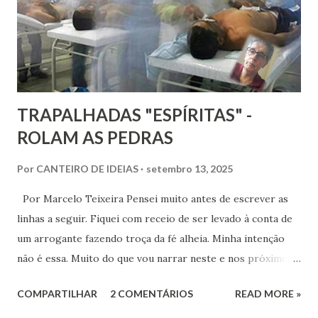
TRAPALHADAS "ESPÍRITAS" -
ROLAM AS PEDRAS
Por
CANTEIRO DE IDEIAS
setembro 13, 2025
Por Marcelo Teixeira Pensei muito antes de escrever as
linhas a seguir. Fiquei com receio de ser levado à conta de
um arrogante fazendo troça da fé alheia. Minha intenção
não é essa. Muito do que vou narrar neste e nos próximos
episódios talvez soe engraçado. Meu objetivo, no entanto,
COMPARTILHAR
2 COMENTÁRIOS
READ MORE »
é chamar atenção para a necessidade de estudarmos
Kardec. Alguns locais e situações que citarei não se dizem