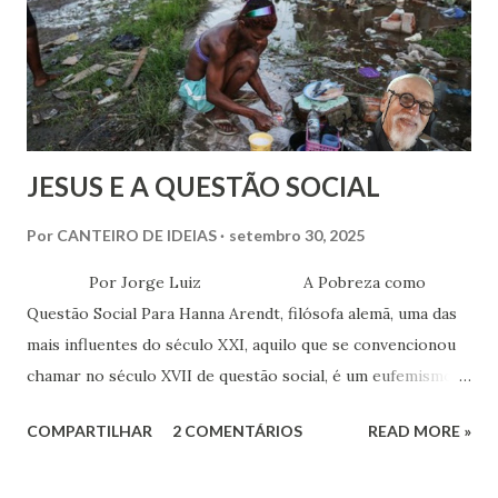
n
s
JESUS E A QUESTÃO SOCIAL
Por
CANTEIRO DE IDEIAS
setembro 30, 2025
Por Jorge Luiz A Pobreza como
Questão Social Para Hanna Arendt, filósofa alemã, uma das
mais influentes do século XXI, aquilo que se convencionou
chamar no século XVII de questão social, é um eufemismo
para aquilo que seria mais fácil e compreensível se
COMPARTILHAR
2 COMENTÁRIOS
READ MORE »
denominar de pobreza. A pobreza, para ela, é mais do que
privação, é um estado de carência constante e miséria