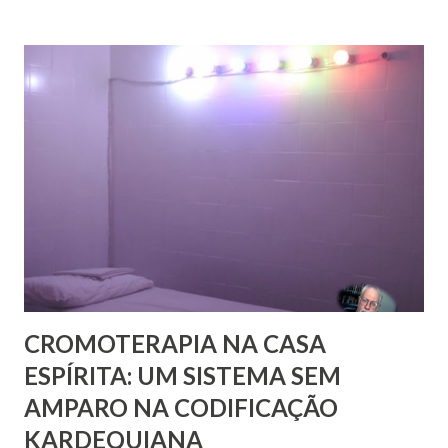
volume, recentemente publicado, que são cartas de amigos
a Pestalozzi. Em nenhum deles há uma única carta de
Pestalozzi a Rivail ou vice-versa. Pestalozzi sonhava
implantar seu método na França, a ponto de ter tido uma
entrevista com o próprio Napoleão Bonaparte, que aliás se
mostrou insensível aos seus planos. Escreveu em 1826 um
pequeno folheto sobre suas ideias em francês. Seria quase
impossível que não trocasse sequer um bilhete com Rivail,
que se assinava seu discípulo e se esforçava por divulgar
seu método em Paris. Pestalozzi, com seu caráter emotivo
e amoroso, não era de ...
CROMOTERAPIA NA CASA
ESPÍRITA: UM SISTEMA SEM
AMPARO NA CODIFICAÇÃO
KARDEQUIANA