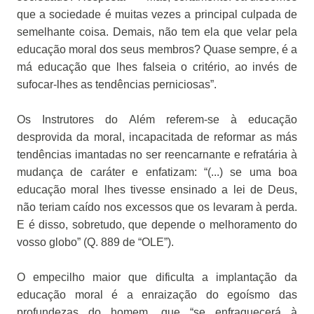
que a sociedade é muitas vezes a principal culpada de
semelhante coisa. Demais, não tem ela que velar pela
educação moral dos seus membros? Quase sempre, é a
má educação que lhes falseia o critério, ao invés de
sufocar-lhes as tendências perniciosas”.
Os Instrutores do Além referem-se à educação
desprovida da moral, incapacitada de reformar as más
tendências imantadas no ser reencarnante e refratária à
mudança de caráter e enfatizam: “(...) se uma boa
educação moral lhes tivesse ensinado a lei de Deus,
não teriam caído nos excessos que os levaram à perda.
E é disso, sobretudo, que depende o melhoramento do
vosso globo” (Q. 889 de “OLE”).
O empecilho maior que dificulta a implantação da
educação moral é a enraização do egoísmo das
profundezas do homem, que “se enfraquecerá à