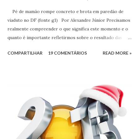
Pé de mamão rompe concreto e brota em paredão de
viaduto no DF (fonte g1) Por Alexandre Júnior Precisamos
realmente compreender o que significa este momento e o
quanto é importante refletirmos sobre o resultado das
urnas. Não é momento de desespero e sim de validarmos o
COMPARTILHAR
19 COMENTÁRIOS
READ MORE »
esperançar! A História do Brasil é feita de invasão,
colonização, escravização, exploração e morte. Seria
ingenuidade nossa imaginarmos que este tipo de política
não exerce influência na formação do nosso povo.