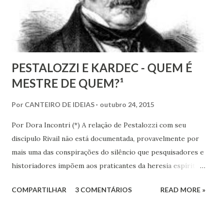
quando se tem algum conhecim...
PESTALOZZI E KARDEC - QUEM É
MESTRE DE QUEM?¹
Por
CANTEIRO DE IDEIAS
outubro 24, 2015
Por Dora Incontri (*) A relação de Pestalozzi com seu
discípulo Rivail não está documentada, provavelmente por
mais uma das conspirações do silêncio que pesquisadores e
historiadores impõem aos praticantes da heresia espírita
ou espiritualista. Digo isto, porque há 13 volumes de cartas
COMPARTILHAR
3 COMENTÁRIOS
READ MORE »
de Pestalozzi a amigos, familiares, discípulos, reis,
aristocratas, intelectuais da Europa inteira. Há um 14º