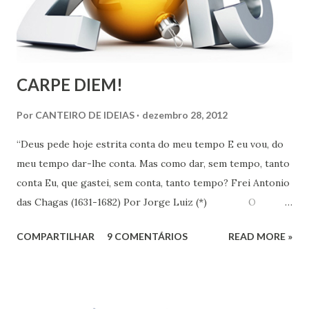
CARPE DIEM!
Por
CANTEIRO DE IDEIAS
dezembro 28, 2012
“Deus pede hoje estrita conta do meu tempo E eu vou, do
meu tempo dar-lhe conta. Mas como dar, sem tempo, tanto
conta Eu, que gastei, sem conta, tanto tempo? Frei Antonio
das Chagas (1631-1682) Por Jorge Luiz (*) O
Instituto de Pesquisa Econômica Aplicada (IPEA) divulgou
COMPARTILHAR
9 COMENTÁRIOS
READ MORE »
no dia 18 último, resultado de pesquisa que revela que em
uma escala de 0 a 10, os brasileiros dão em média 7,1 para
suas vidas. Esse nível colocaria o Brasil em 16º entre os 147
países pesquisados pela Gallup World Poll, que apontava