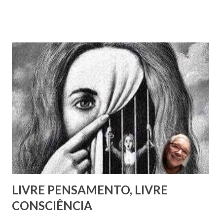
fanatismo, a intolerância e a ignorância.” Revista Espírita –
junho de 1868, (Kardec, 2018), p.174 Viver o Espiritismo
sem uma perspectiva social, seria desprezar aquilo que de
mais rico e produtivo por ele nos é ofertado. As relações
que a Doutrina Espírita estabelece com as questões sociais
e as ciências humanas, nos faculta, nos muni de
conhecimentos, condições e recursos para atravessarmos
as nossas encarnações como Espíritos mais atuantes com o
mundo social ao qual fazemos parte.
LIVRE PENSAMENTO, LIVRE
CONSCIÊNCIA