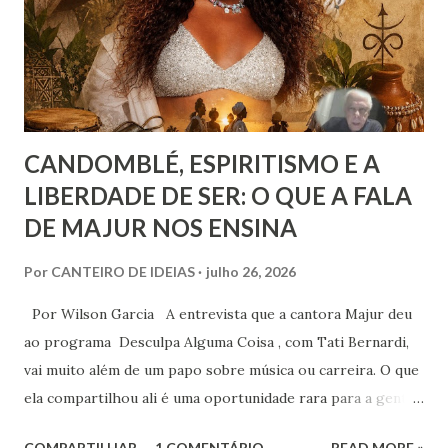
recurso terapêutico e convertê-lo em atividade da Casa
Espírita.
CANDOMBLÉ, ESPIRITISMO E A
LIBERDADE DE SER: O QUE A FALA
DE MAJUR NOS ENSINA
Por
CANTEIRO DE IDEIAS
julho 26, 2026
Por Wilson Garcia A entrevista que a cantora Majur deu
ao programa Desculpa Alguma Coisa , com Tati Bernardi,
vai muito além de um papo sobre música ou carreira. O que
ela compartilhou ali é uma oportunidade rara para a gente
refletir sobre coisas profundas: liberdade de consciência,
COMPARTILHAR
1 COMENTÁRIO
READ MORE »