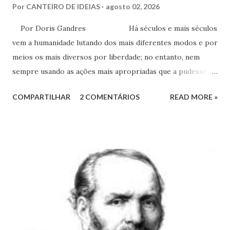
Por
CANTEIRO DE IDEIAS
agosto 02, 2026
Por Doris Gandres Há séculos e mais séculos
vem a humanidade lutando dos mais diferentes modos e por
meios os mais diversos por liberdade; no entanto, nem
sempre usando as ações mais apropriadas que a pudessem
conduzir à tão sonhada liberdade, ainda que somente no
COMPARTILHAR
2 COMENTÁRIOS
READ MORE »
aspecto material, terreno... Mesmo civilizações,
nações e países onde muitas vezes, aparentemente, reina a
liberdade, sob uma análise e uma observação mais acuradas,
encontramos muitas circunstâncias, situações e condições
onde vige pressão, opressão, cerceamento, coação e
censura. E não podemos falar apenas do ponto de vista
geral, social, de cidadania, de direitos humanos etc, mas
também de segmentos religiosos e, nesse campo,
lamentavelmente, o meio/movimento espírita não está
excluído, o que me parece profundamente contraditório