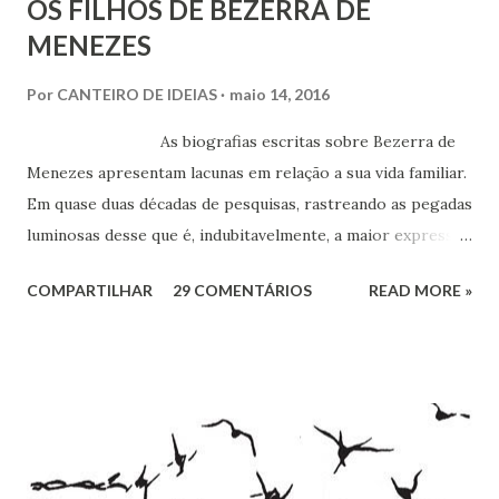
OS FILHOS DE BEZERRA DE
MENEZES
Por
CANTEIRO DE IDEIAS
maio 14, 2016
As biografias escritas sobre Bezerra de
Menezes apresentam lacunas em relação a sua vida familiar.
Em quase duas décadas de pesquisas, rastreando as pegadas
luminosas desse que é, indubitavelmente, a maior expressão
do Espiritismo no Brasil do século XIX, obtivemos alguns
COMPARTILHAR
29 COMENTÁRIOS
READ MORE »
documentos que nos permitem esclarecer um pouco mais
esse enigma. Mais recentemente, com a ajuda do amigo
Chrysógno Bezerra de Menezes, parente do Médico dos
Pobres residente no Rio de Janeiro, do pesquisador Jorge
Damas Martins e, particularmente, da querida amiga Lúcia
Bezerra, sobrinha-bisneta de Bezerra, residente em
Fortaleza, conseguimos montar a maior parte desse