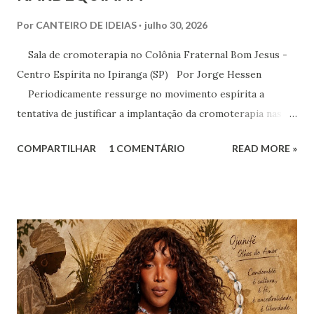
Por
CANTEIRO DE IDEIAS
julho 30, 2026
Sala de cromoterapia no Colônia Fraternal Bom Jesus -
Centro Espírita no Ipiranga (SP) Por Jorge Hessen
Periodicamente ressurge no movimento espírita a
tentativa de justificar a implantação da cromoterapia nas
atividades da Casa Espírita, apoiando-se em referências de
COMPARTILHAR
1 COMENTÁRIO
READ MORE »
Joanna de Ângelis, especialmente na obra Plenitude .
Entretanto, essa interpretação não encontra respaldo na
Codificação e desconsidera o método científico-doutrinário
estabelecido por Allan Kardec. Em Plenitude ,
Joanna de Ângelis menciona a helioterapia e faz alusões à
cromoterapia no contexto da preservação da saúde física e
psíquica. Em nenhum momento, porém, recomenda sua
adoção como prática institucional do Espiritismo. Há
profunda diferença entre reconhecer a existência de um