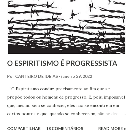
intricado quebra-cabeças, cujas informações
compartilhamos neste mês em que relembramos os 180
anos de seu nascimento. Bezerra casou-se...
O ESPIRITISMO É PROGRESSISTA
Por
CANTEIRO DE IDEIAS
janeiro 29, 2022
“O Espiritismo conduz precisamente ao fim que se
propõe todos os homens de progresso. É, pois, impossível
que, mesmo sem se conhecer, eles não se encontrem em
certos pontos e que, quando se conhecerem, não se deem -
a mão para marchar, na mesma rota ao encontro de seus
COMPARTILHAR
18 COMENTÁRIOS
READ MORE »
inimigos comuns: os preconceitos sociais, a rotina, o