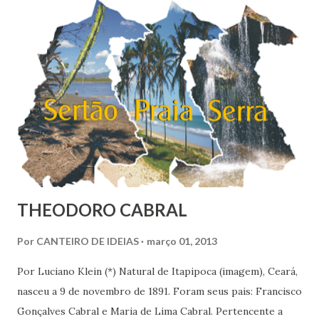
uma felicidade média de 6,8 no Brasil em 2010. O
Nordeste é a região mais feliz do Brasil, com nota média de
7,38. Se fosse considerado um país, nós nordestinos
ficaríamos em 9º na classificação global, entre belgas e
finlandeses. Apesar de ser considerada a região mais rica
do Brasil, o Sudoeste foi con...
THEODORO CABRAL
Por
CANTEIRO DE IDEIAS
março 01, 2013
Por Luciano Klein (*) Natural de Itapipoca (imagem), Ceará,
nasceu a 9 de novembro de 1891. Foram seus pais: Francisco
Gonçalves Cabral e Maria de Lima Cabral. Pertencente a