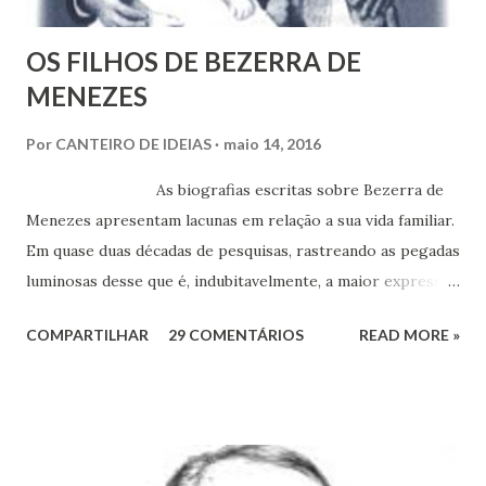
i
o
OS FILHOS DE BEZERRA DE
MENEZES
Por
CANTEIRO DE IDEIAS
maio 14, 2016
As biografias escritas sobre Bezerra de
Menezes apresentam lacunas em relação a sua vida familiar.
Em quase duas décadas de pesquisas, rastreando as pegadas
luminosas desse que é, indubitavelmente, a maior expressão
do Espiritismo no Brasil do século XIX, obtivemos alguns
COMPARTILHAR
29 COMENTÁRIOS
READ MORE »
documentos que nos permitem esclarecer um pouco mais
esse enigma. Mais recentemente, com a ajuda do amigo
Chrysógno Bezerra de Menezes, parente do Médico dos
Pobres residente no Rio de Janeiro, do pesquisador Jorge
Damas Martins e, particularmente, da querida amiga Lúcia