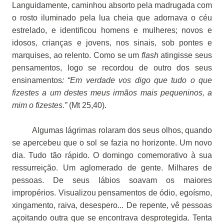
Languidamente, caminhou absorto pela madrugada com
o rosto iluminado pela lua cheia que adornava o céu
estrelado, e identificou homens e mulheres; novos e
idosos, crianças e jovens, nos sinais, sob pontes e
marquises, ao relento. Como se um
flash
atingisse seus
pensamentos, logo se recordou de outro dos seus
ensinamentos
: “Em verdade vos digo que tudo o que
fizestes a um destes meus irmãos mais pequeninos, a
mim o fizestes.”
(Mt 25,40).
Algumas lágrimas rolaram dos seus olhos, quando
se apercebeu que o sol se fazia no horizonte. Um novo
dia. Tudo tão rápido. O domingo comemorativo à sua
ressurreição. Um aglomerado de gente. Milhares de
pessoas. De seus lábios soavam os maiores
impropérios. Visualizou pensamentos de ódio, egoísmo,
xingamento, raiva, desespero... De repente, vê pessoas
açoitando outra que se encontrava desprotegida. Tenta