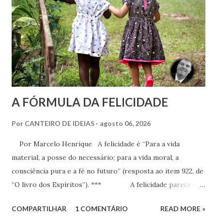
adoção como prática institucional do Espiritismo. Há
profunda diferença entre reconhecer a existência de um
recurso terapêutico e convertê-lo em atividade da Casa
Espírita.
A FÓRMULA DA FELICIDADE
Por
CANTEIRO DE IDEIAS
agosto 06, 2026
Por Marcelo Henrique A felicidade é “Para a vida
material, a posse do necessário; para a vida moral, a
consciência pura e a fé no futuro” (resposta ao item 922, de
“O livro dos Espíritos”). *** A felicidade parece ser
a maior busca da humanidade. Ser feliz é a pretensão, o
COMPARTILHAR
1 COMENTÁRIO
READ MORE »
desejo, a aspiração, o projeto de vida de cada criatura,