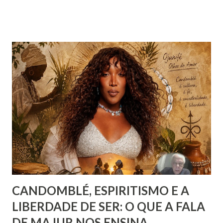
presente praticamente em todos os discursos ou quando o
indivíduo seja perguntado a respeito do que deseja da vida.
Há que se distinguir, todavia e inicialmente, felicidade e
alegria. Esta última corresponde a instantes, momentos que
têm duração variável e que pertencem ao âmbito dos
sentimentos derivados de experiências específicas, onde se
pode compreender o alcance das emoções. Já a felicidade…
Ah, esta corresponde a um ideal de inspiração, como se,
figurativamente, estivéssemos diante da linha de chegada
de uma competição esportiva ou o ápice de uma monta...
CANDOMBLÉ, ESPIRITISMO E A
LIBERDADE DE SER: O QUE A FALA
DE MAJUR NOS ENSINA