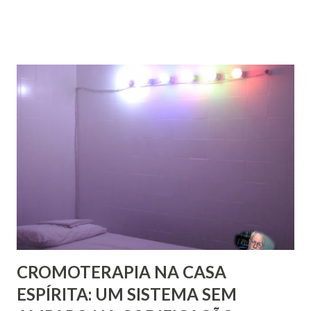
fanatismo, a intolerância e a ignorância.” Revista Espírita –
junho de 1868, (Kardec, 2018), p.174 Viver o Espiritismo
sem uma perspectiva social, seria desprezar aquilo que de
mais rico e produtivo por ele nos é ofertado. As relações
que a Doutrina Espírita estabelece com as questões sociais
e as ciências humanas, nos faculta, nos muni de
conhecimentos, condições e recursos para atravessarmos
as nossas encarnações como Espíritos mais atuantes com o
mundo social ao qual fazemos parte.
CROMOTERAPIA NA CASA
ESPÍRITA: UM SISTEMA SEM