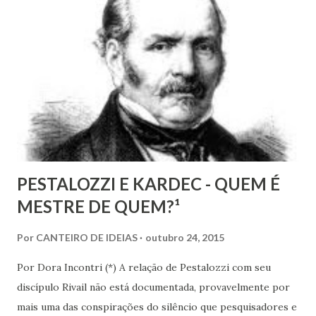
Bezerra, sobrinha-bisneta de Bezerra, residente em
Fortaleza, conseguimos montar a maior parte desse
intricado quebra-cabeças, cujas informações
compartilhamos neste mês em que relembramos os 180
anos de seu nascimento. Bezerra casou-se...
PESTALOZZI E KARDEC - QUEM É
MESTRE DE QUEM?¹
Por
CANTEIRO DE IDEIAS
outubro 24, 2015
Por Dora Incontri (*) A relação de Pestalozzi com seu
discípulo Rivail não está documentada, provavelmente por
mais uma das conspirações do silêncio que pesquisadores e