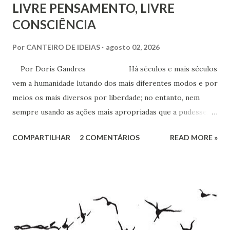
LIVRE PENSAMENTO, LIVRE
CONSCIÊNCIA
Por
CANTEIRO DE IDEIAS
agosto 02, 2026
Por Doris Gandres Há séculos e mais séculos
vem a humanidade lutando dos mais diferentes modos e por
meios os mais diversos por liberdade; no entanto, nem
sempre usando as ações mais apropriadas que a pudessem
conduzir à tão sonhada liberdade, ainda que somente no
COMPARTILHAR
2 COMENTÁRIOS
READ MORE »
aspecto material, terreno... Mesmo civilizações,
nações e países onde muitas vezes, aparentemente, reina a
liberdade, sob uma análise e uma observação mais acuradas,
encontramos muitas circunstâncias, situações e condições
onde vige pressão, opressão, cerceamento, coação e
censura. E não podemos falar apenas do ponto de vista
geral, social, de cidadania, de direitos humanos etc, mas