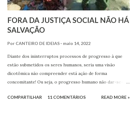
FORA DA JUSTIÇA SOCIAL NÃO HÁ
SALVAÇÃO
Por
CANTEIRO DE IDEIAS
maio 14, 2022
Diante dos ininterruptos processos de progresso à que
estão submetidos os seres humanos, seria uma visão
dicotômica não compreender está ação de forma
concomitante! Ou seja, o progresso humano não dar-se-á
apenas no campo espiritual, sem a ação do componente
COMPARTILHAR
11 COMENTÁRIOS
READ MORE »
social na formação do sujeito espiritual que atua na Terra.