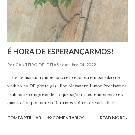
realmente é.
É HORA DE ESPERANÇARMOS!
Por
CANTEIRO DE IDEIAS
outubro 04, 2022
Pé de mamão rompe concreto e brota em paredão de
viaduto no DF (fonte g1) Por Alexandre Júnior Precisamos
realmente compreender o que significa este momento e o
quanto é importante refletirmos sobre o resultado das
urnas. Não é momento de desespero e sim de validarmos o
COMPARTILHAR
19 COMENTÁRIOS
READ MORE »
esperançar! A História do Brasil é feita de invasão,
colonização, escravização, exploração e morte. Seria