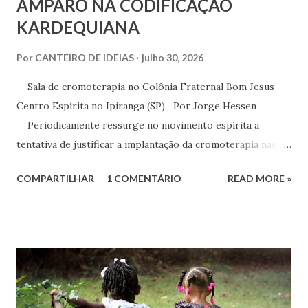
AMPARO NA CODIFICAÇÃO
KARDEQUIANA
Por
CANTEIRO DE IDEIAS
julho 30, 2026
Sala de cromoterapia no Colônia Fraternal Bom Jesus -
Centro Espírita no Ipiranga (SP) Por Jorge Hessen
Periodicamente ressurge no movimento espírita a
tentativa de justificar a implantação da cromoterapia nas
atividades da Casa Espírita, apoiando-se em referências de
COMPARTILHAR
1 COMENTÁRIO
READ MORE »
Joanna de Ângelis, especialmente na obra Plenitude .
Entretanto, essa interpretação não encontra respaldo na
Codificação e desconsidera o método científico-doutrinário
estabelecido por Allan Kardec. Em Plenitude ,
Joanna de Ângelis menciona a helioterapia e faz alusões à
cromoterapia no contexto da preservação da saúde física e
psíquica. Em nenhum momento, porém, recomenda sua