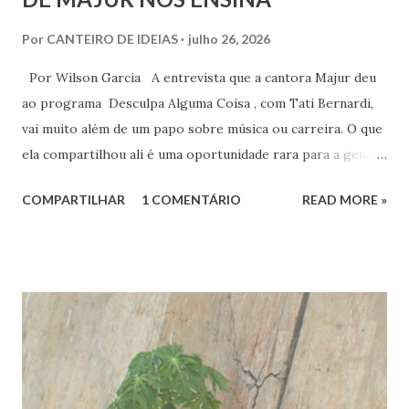
Por
CANTEIRO DE IDEIAS
julho 26, 2026
Por Wilson Garcia A entrevista que a cantora Majur deu
ao programa Desculpa Alguma Coisa , com Tati Bernardi,
vai muito além de um papo sobre música ou carreira. O que
ela compartilhou ali é uma oportunidade rara para a gente
refletir sobre coisas profundas: liberdade de consciência,
COMPARTILHAR
1 COMENTÁRIO
READ MORE »
identidade espiritual, pertencimento e intolerância
religiosa. Quando Majur conta como se aproximou
do Candomblé, não está falando só de uma escolha
religiosa. Ela fala de um processo de emancipação pessoal.
Ao dizer que deixar o ambiente evangélico não significou
abandonar Deus, mas sim se libertar de uma prisão, ela
expõe algo que muita gente vive: a busca por uma
espiritualidade que faça sentido com quem a gente