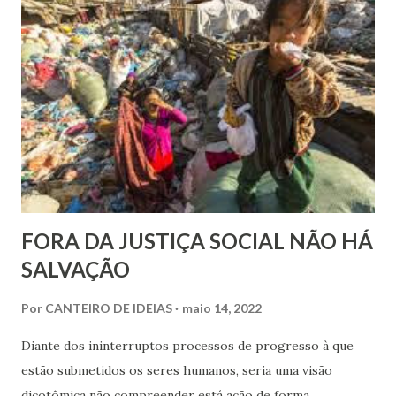
Nordeste é a região mais feliz do Brasil, com nota média de
7,38. Se fosse considerado um país, nós nordestinos
ficaríamos em 9º na classificação global, entre belgas e
finlandeses. Apesar de ser considerada a região mais rica
do Brasil, o Sudoeste foi con...
FORA DA JUSTIÇA SOCIAL NÃO HÁ
SALVAÇÃO
Por
CANTEIRO DE IDEIAS
maio 14, 2022
Diante dos ininterruptos processos de progresso à que
estão submetidos os seres humanos, seria uma visão
dicotômica não compreender está ação de forma