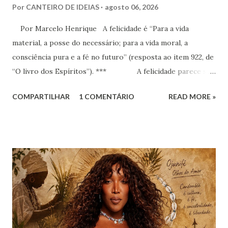
Por
CANTEIRO DE IDEIAS
agosto 06, 2026
Por Marcelo Henrique A felicidade é “Para a vida
material, a posse do necessário; para a vida moral, a
consciência pura e a fé no futuro” (resposta ao item 922, de
“O livro dos Espíritos”). *** A felicidade parece ser
a maior busca da humanidade. Ser feliz é a pretensão, o
COMPARTILHAR
1 COMENTÁRIO
READ MORE »
desejo, a aspiração, o projeto de vida de cada criatura,
presente praticamente em todos os discursos ou quando o
indivíduo seja perguntado a respeito do que deseja da vida.
Há que se distinguir, todavia e inicialmente, felicidade e
alegria. Esta última corresponde a instantes, momentos que
têm duração variável e que pertencem ao âmbito dos
sentimentos derivados de experiências específicas, onde se
pode compreender o alcance das emoções. Já a felicidade…
Ah, esta corresponde a um ideal de inspiração, como se,