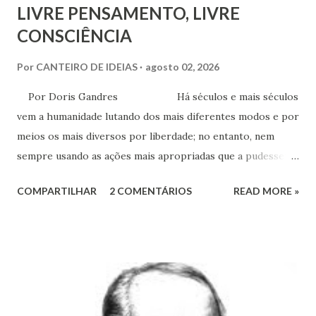
LIVRE PENSAMENTO, LIVRE
CONSCIÊNCIA
Por
CANTEIRO DE IDEIAS
agosto 02, 2026
Por Doris Gandres Há séculos e mais séculos
vem a humanidade lutando dos mais diferentes modos e por
meios os mais diversos por liberdade; no entanto, nem
sempre usando as ações mais apropriadas que a pudessem
conduzir à tão sonhada liberdade, ainda que somente no
COMPARTILHAR
2 COMENTÁRIOS
READ MORE »
aspecto material, terreno... Mesmo civilizações,
nações e países onde muitas vezes, aparentemente, reina a
liberdade, sob uma análise e uma observação mais acuradas,
encontramos muitas circunstâncias, situações e condições
onde vige pressão, opressão, cerceamento, coação e
censura. E não podemos falar apenas do ponto de vista
geral, social, de cidadania, de direitos humanos etc, mas