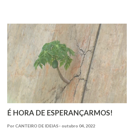
religiosa. Quando Majur conta como se aproximou
do Candomblé, não está falando só de uma escolha
religiosa. Ela fala de um processo de emancipação pessoal.
Ao dizer que deixar o ambiente evangélico não significou
abandonar Deus, mas sim se libertar de uma prisão, ela
expõe algo que muita gente vive: a busca por uma
espiritualidade que faça sentido com quem a gente
realmente é.
É HORA DE ESPERANÇARMOS!
Por
CANTEIRO DE IDEIAS
outubro 04, 2022