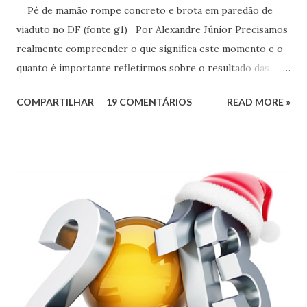
Pé de mamão rompe concreto e brota em paredão de
viaduto no DF (fonte g1) Por Alexandre Júnior Precisamos
realmente compreender o que significa este momento e o
quanto é importante refletirmos sobre o resultado das
urnas. Não é momento de desespero e sim de validarmos o
COMPARTILHAR
19 COMENTÁRIOS
READ MORE »
esperançar! A História do Brasil é feita de invasão,
colonização, escravização, exploração e morte. Seria
ingenuidade nossa imaginarmos que este tipo de política
não exerce influência na formação do nosso povo.