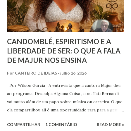
figurativamente, estivéssemos diante da linha de chegada
de uma competição esportiva ou o ápice de uma monta...
CANDOMBLÉ, ESPIRITISMO E A
LIBERDADE DE SER: O QUE A FALA
DE MAJUR NOS ENSINA
Por
CANTEIRO DE IDEIAS
julho 26, 2026
Por Wilson Garcia A entrevista que a cantora Majur deu
ao programa Desculpa Alguma Coisa , com Tati Bernardi,
vai muito além de um papo sobre música ou carreira. O que
ela compartilhou ali é uma oportunidade rara para a gente
refletir sobre coisas profundas: liberdade de consciência,
COMPARTILHAR
1 COMENTÁRIO
READ MORE »
identidade espiritual, pertencimento e intolerância