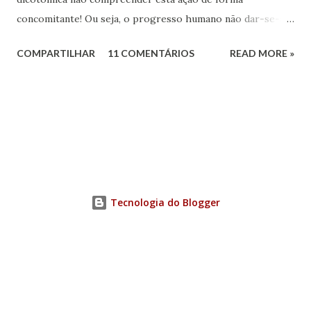
concomitante! Ou seja, o progresso humano não dar-se-á
apenas no campo espiritual, sem a ação do componente
COMPARTILHAR
11 COMENTÁRIOS
READ MORE »
social na formação do sujeito espiritual que atua na Terra.
Tecnologia do Blogger