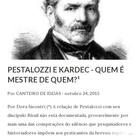
também de segmentos religiosos e, nesse campo,
lamentavelmente, o meio/movimento espírita não está
excluído, o que me parece profundamente contraditório
quando se tem algum conhecim...
PESTALOZZI E KARDEC - QUEM É
MESTRE DE QUEM?¹
Por
CANTEIRO DE IDEIAS
outubro 24, 2015
Por Dora Incontri (*) A relação de Pestalozzi com seu
discípulo Rivail não está documentada, provavelmente por
mais uma das conspirações do silêncio que pesquisadores e
historiadores impõem aos praticantes da heresia espírita