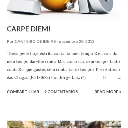
CARPE DIEM!
Por
CANTEIRO DE IDEIAS
dezembro 28, 2012
“Deus pede hoje estrita conta do meu tempo E eu vou, do
meu tempo dar-lhe conta. Mas como dar, sem tempo, tanto
conta Eu, que gastei, sem conta, tanto tempo? Frei Antonio
das Chagas (1631-1682) Por Jorge Luiz (*) O
Instituto de Pesquisa Econômica Aplicada (IPEA) divulgou
COMPARTILHAR
9 COMENTÁRIOS
READ MORE »
no dia 18 último, resultado de pesquisa que revela que em
uma escala de 0 a 10, os brasileiros dão em média 7,1 para
suas vidas. Esse nível colocaria o Brasil em 16º entre os 147
países pesquisados pela Gallup World Poll, que apontava
uma felicidade média de 6,8 no Brasil em 2010. O