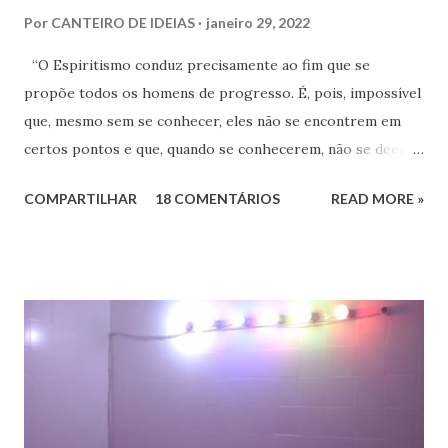
Por
CANTEIRO DE IDEIAS
janeiro 29, 2022
“O Espiritismo conduz precisamente ao fim que se
propõe todos os homens de progresso. É, pois, impossível
que, mesmo sem se conhecer, eles não se encontrem em
certos pontos e que, quando se conhecerem, não se deem -
a mão para marchar, na mesma rota ao encontro de seus
COMPARTILHAR
18 COMENTÁRIOS
READ MORE »
inimigos comuns: os preconceitos sociais, a rotina, o
fanatismo, a intolerância e a ignorância.” Revista Espírita –
junho de 1868, (Kardec, 2018), p.174 Viver o Espiritismo
sem uma perspectiva social, seria desprezar aquilo que de
mais rico e produtivo por ele nos é ofertado. As relações
que a Doutrina Espírita estabelece com as questões sociais
e as ciências humanas, nos faculta, nos muni de
conhecimentos, condições e recursos para atravessarmos
as nossas encarnações como Espíritos mais atuantes com o