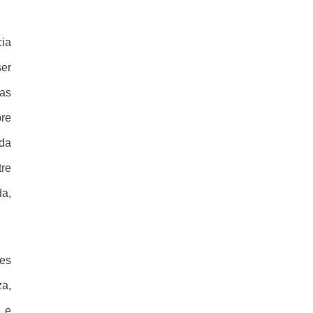
cia
ser
uas
bre
 da
tre
da,
ões
za,
 e