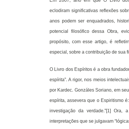
Em 2007, ano em que O Livro dos E
eclodiram significativas reflexões s
anos podem ser enquadrados, histor
potencial filosófico dessa Obra, e
propósito, com esse artigo, é reflet
especial, sobre a contribuição de sua f
O Livro dos Espíritos é a obra fundado
espírita”. A rigor, nos meios intelectu
por Kardec. Gonzáles Soriano, em seu e
espírita, assevera que o Espiritismo 
investigação da verdade.”[1] Ora, 
interpretações que se julgavam “lógicas