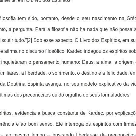
cialmente, em O Livro dos Espíritos.
ilosofia tem sido, portanto, desde o seu nascimento na Gré
nto, a pergunta. Para a filosofia não há nada que não possa 
scutir tudo.”[2] Sob esse aspecto, O Livro dos Espíritos, em s
afirma no discurso filosófico. Kardec indagou os espíritos so
 inquietaram o pensamento humano: Deus, a alma, a origem
miliares, a liberdade, o sofrimento, o destino e a felicidade, en
da Doutrina Espírita avança, no seu modelo explicativo da vi
 vítimas dos preconceitos ou do orgulho de seus formuladores.
ritos, evidencia a busca constante de Kardec, por explicaç
rência e ao bom senso. Ele interroga os espíritos com firme
– ao mesmo tempo – buscando libertar-se de preconceitos