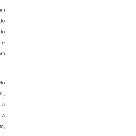
mum
ido
ido
e e
ram
lo
II,
a a
, a
to,