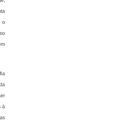
e,
nta
e o
so
 em
fia
ada
ser
s à
 as