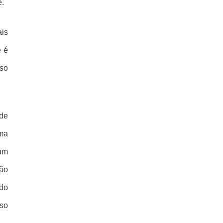
e.
ais
e é
sso
 de
uma
 um
não
ndo
sso