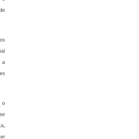
de
dos
al
e a
tes
, o
-se
ca,
Ser