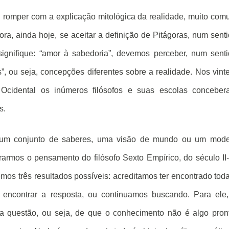
ou romper com a explicação mitológica da realidade, muito co
ra, ainda hoje, se aceitar a definição de Pitágoras, num sent
 signifique: “amor à sabedoria”, devemos perceber, num sent
s”, ou seja, concepções diferentes sobre a realidade. Nos vint
a Ocidental os inúmeros filósofos e suas escolas concebe
s.
a: um conjunto de saberes, uma visão de mundo ou um mode
rarmos o pensamento do filósofo Sexto Empírico, do século II-I
mos três resultados possíveis: acreditamos ter encontrado tod
l encontrar a resposta, ou continuamos buscando. Para ele
ima questão, ou seja, de que o conhecimento não é algo pron