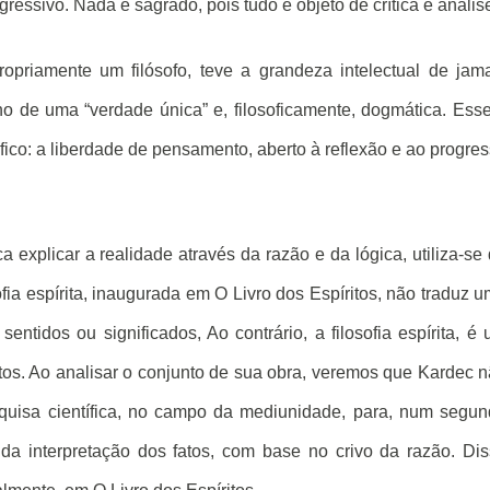
ressivo. Nada é sagrado, pois tudo é objeto de crítica e anális
opriamente um filósofo, teve a grandeza intelectual de jam
no de uma “verdade única” e, filosoficamente, dogmática. Ess
ófico: a liberdade de pensamento, aberto à reflexão e ao progre
explicar a realidade através da razão e da lógica, utiliza-se
sofia espírita, inaugurada em O Livro dos Espíritos, não traduz 
 sentidos ou significados, Ao contrário, a filosofia espírita, é
atos. Ao analisar o conjunto de sua obra, veremos que Kardec 
squisa científica, no campo da mediunidade, para, num segu
a interpretação dos fatos, com base no crivo da razão. Di