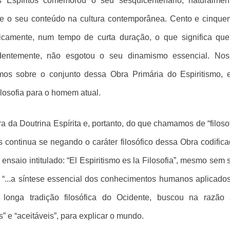
spíritos comemorou o seu sesquicentenário, naturalment
obre o seu conteúdo na cultura contemporânea. Cento e cinque
icamente, num tempo de curta duração, o que significa qu
videntemente, não esgotou o seu dinamismo essencial. Nos
irmos sobre o conjunto dessa Obra Primária do Espiritismo,
ilosofia para o homem atual.
ra da Doutrina Espírita e, portanto, do que chamamos de “filoso
ais continua se negando o caráter filosófico dessa Obra codific
nsaio intitulado: “El Espiritismo es la Filosofia”, mesmo sem 
é: “...a síntese essencial dos conhecimentos humanos aplicado
a longa tradição filosófica do Ocidente, buscou na razão
” e “aceitáveis”, para explicar o mundo.