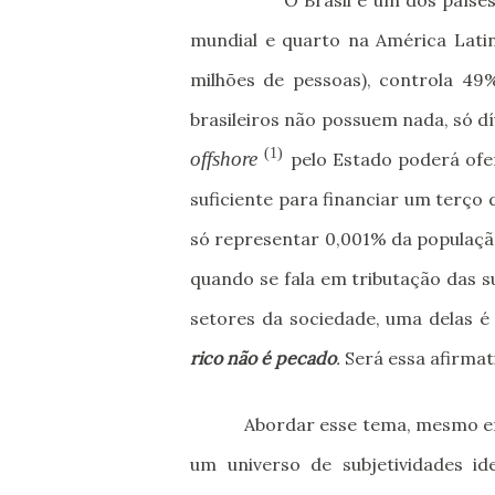
O Brasil é um dos paíse
mundial e quarto na América Latin
milhões de pessoas), controla 49%
brasileiros não possuem nada, só dí
(1)
offshore
pelo Estado poderá ofe
suficiente para financiar um terço
só representar 0,001% da população
quando se fala em tributação das 
setores da sociedade, uma delas é
rico não é pecado
.
Será essa afirmat
Abordar esse tema, mesmo ent
um universo de subjetividades id