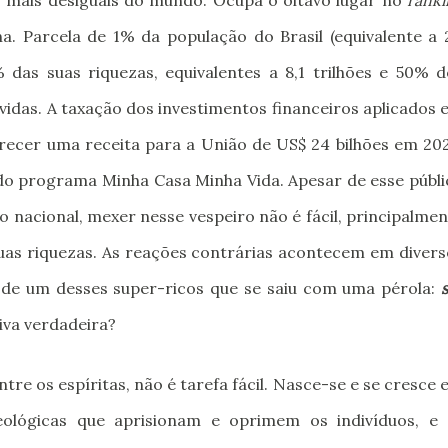
s mais desiguais do mundo. Ocupa o oitavo lugar no
ranki
a. Parcela de 1% da população do Brasil (equivalente a 2
 das suas riquezas, equivalentes a 8,1 trilhões e 50% d
vidas. A taxação dos investimentos financeiros aplicados
recer uma receita para a União de US$ 24 bilhões em 202
 do programa Minha Casa Minha Vida. Apesar de esse públi
 nacional, mexer nesse vespeiro não é fácil, principalme
suas riquezas. As reações contrárias acontecem em divers
 de um desses super-ricos que se saiu com uma pérola:
iva verdadeira?
re os espíritas, não é tarefa fácil. Nasce-se e se cresce
eológicas que aprisionam e oprimem os indivíduos, e 