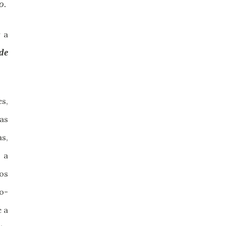
o.
 a
de
s,
as
s,
o a
os
o-
é a