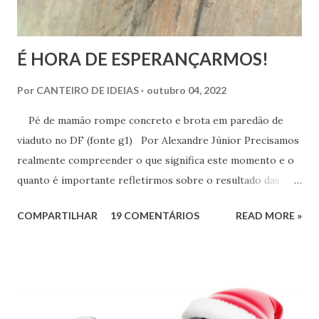
É HORA DE ESPERANÇARMOS!
Por
CANTEIRO DE IDEIAS
outubro 04, 2022
Pé de mamão rompe concreto e brota em paredão de
viaduto no DF (fonte g1) Por Alexandre Júnior Precisamos
realmente compreender o que significa este momento e o
quanto é importante refletirmos sobre o resultado das
urnas. Não é momento de desespero e sim de validarmos o
COMPARTILHAR
19 COMENTÁRIOS
READ MORE »
esperançar! A História do Brasil é feita de invasão,
colonização, escravização, exploração e morte. Seria
ingenuidade nossa imaginarmos que este tipo de política
não exerce influência na formação do nosso povo.