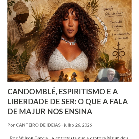
Joanna de Ângelis menciona a helioterapia e faz alusões à
cromoterapia no contexto da preservação da saúde física e
psíquica. Em nenhum momento, porém, recomenda sua
adoção como prática institucional do Espiritismo. Há
profunda diferença entre reconhecer a existência de um
recurso terapêutico e convertê-lo em atividade da Casa
Espírita.
CANDOMBLÉ, ESPIRITISMO E A
LIBERDADE DE SER: O QUE A FALA
DE MAJUR NOS ENSINA
Por
CANTEIRO DE IDEIAS
julho 26, 2026
Por Wilson Garcia A entrevista que a cantora Majur deu