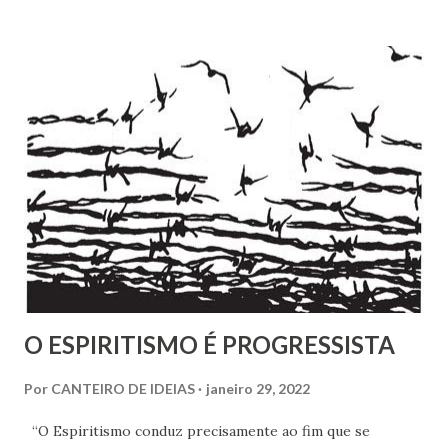
Chrysógno Bezerra de Menezes, parente do Médico dos
Pobres residente no Rio de Janeiro, do pesquisador Jorge
Damas Martins e, particularmente, da querida amiga Lúcia
Bezerra, sobrinha-bisneta de Bezerra, residente em
Fortaleza, conseguimos montar a maior parte desse
intricado quebra-cabeças, cujas informações
compartilhamos neste mês em que relembramos os 180
anos de seu nascimento. Bezerra casou-se...
O ESPIRITISMO É PROGRESSISTA
Por
CANTEIRO DE IDEIAS
janeiro 29, 2022
“O Espiritismo conduz precisamente ao fim que se