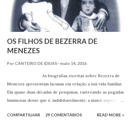
OS FILHOS DE BEZERRA DE
MENEZES
Por
CANTEIRO DE IDEIAS
maio 14, 2016
As biografias escritas sobre Bezerra de
Menezes apresentam lacunas em relação a sua vida familiar.
Em quase duas décadas de pesquisas, rastreando as pegadas
luminosas desse que é, indubitavelmente, a maior expressão
do Espiritismo no Brasil do século XIX, obtivemos alguns
COMPARTILHAR
29 COMENTÁRIOS
READ MORE »
documentos que nos permitem esclarecer um pouco mais
esse enigma. Mais recentemente, com a ajuda do amigo