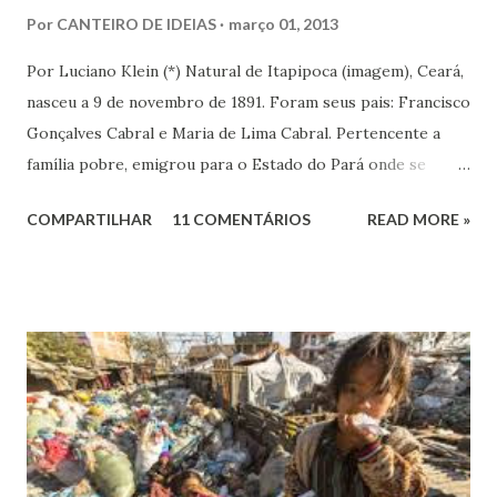
Por
CANTEIRO DE IDEIAS
março 01, 2013
Por Luciano Klein (*) Natural de Itapipoca (imagem), Ceará,
nasceu a 9 de novembro de 1891. Foram seus pais: Francisco
Gonçalves Cabral e Maria de Lima Cabral. Pertencente a
família pobre, emigrou para o Estado do Pará onde se
iniciou na vida prática. Graças à sua inteligência e dedicação
COMPARTILHAR
11 COMENTÁRIOS
READ MORE »
nos estudos, adquiriu conhecimentos gerais, notadamente
de línguas, com rara facilidade, sem haver freqüentado
qualquer curso além da escola primária. Estes mesmos
atributos levaram-no ao jornalismo, no qual se projetou
com rapidez e brilhantismo.