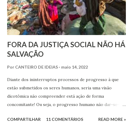
FORA DA JUSTIÇA SOCIAL NÃO HÁ
SALVAÇÃO
Por
CANTEIRO DE IDEIAS
maio 14, 2022
Diante dos ininterruptos processos de progresso à que
estão submetidos os seres humanos, seria uma visão
dicotômica não compreender está ação de forma
concomitante! Ou seja, o progresso humano não dar-se-á
apenas no campo espiritual, sem a ação do componente
COMPARTILHAR
11 COMENTÁRIOS
READ MORE »
social na formação do sujeito espiritual que atua na Terra.