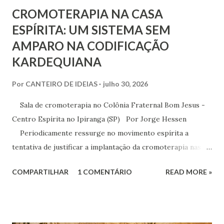
CROMOTERAPIA NA CASA
ESPÍRITA: UM SISTEMA SEM
AMPARO NA CODIFICAÇÃO
KARDEQUIANA
Por
CANTEIRO DE IDEIAS
julho 30, 2026
Sala de cromoterapia no Colônia Fraternal Bom Jesus -
Centro Espírita no Ipiranga (SP) Por Jorge Hessen
Periodicamente ressurge no movimento espírita a
tentativa de justificar a implantação da cromoterapia nas
atividades da Casa Espírita, apoiando-se em referências de
COMPARTILHAR
1 COMENTÁRIO
READ MORE »
Joanna de Ângelis, especialmente na obra Plenitude .
Entretanto, essa interpretação não encontra respaldo na
Codificação e desconsidera o método científico-doutrinário
estabelecido por Allan Kardec. Em Plenitude ,