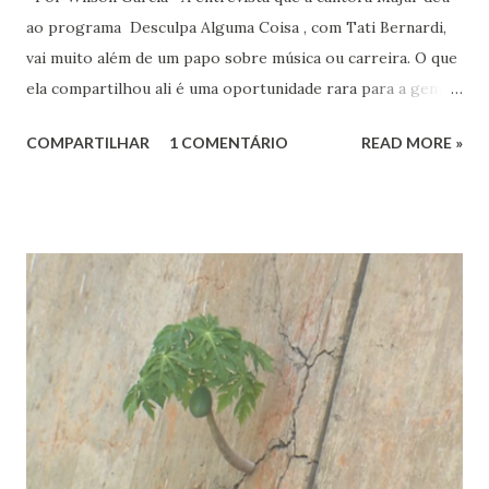
ao programa Desculpa Alguma Coisa , com Tati Bernardi,
vai muito além de um papo sobre música ou carreira. O que
ela compartilhou ali é uma oportunidade rara para a gente
refletir sobre coisas profundas: liberdade de consciência,
COMPARTILHAR
1 COMENTÁRIO
READ MORE »
identidade espiritual, pertencimento e intolerância
religiosa. Quando Majur conta como se aproximou
do Candomblé, não está falando só de uma escolha
religiosa. Ela fala de um processo de emancipação pessoal.
Ao dizer que deixar o ambiente evangélico não significou
abandonar Deus, mas sim se libertar de uma prisão, ela
expõe algo que muita gente vive: a busca por uma
espiritualidade que faça sentido com quem a gente
realmente é.