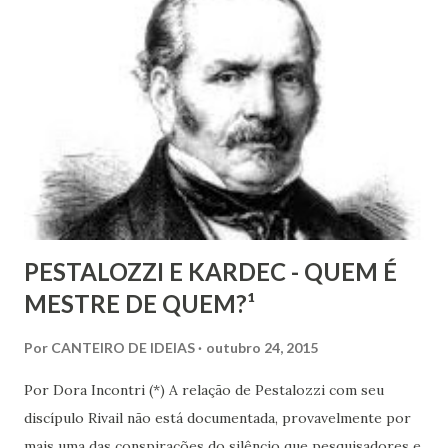
censura. E não podemos falar apenas do ponto de vista
geral, social, de cidadania, de direitos humanos etc, mas
também de segmentos religiosos e, nesse campo,
lamentavelmente, o meio/movimento espírita não está
excluído, o que me parece profundamente contraditório
quando se tem algum conhecim...
PESTALOZZI E KARDEC - QUEM É
MESTRE DE QUEM?¹
Por
CANTEIRO DE IDEIAS
outubro 24, 2015
Por Dora Incontri (*) A relação de Pestalozzi com seu
discípulo Rivail não está documentada, provavelmente por
mais uma das conspirações do silêncio que pesquisadores e