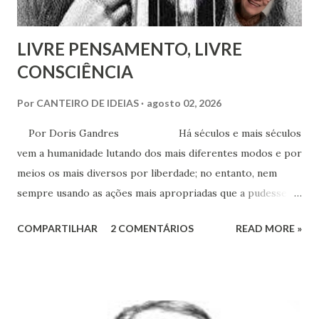
LIVRE PENSAMENTO, LIVRE
CONSCIÊNCIA
Por
CANTEIRO DE IDEIAS
agosto 02, 2026
Por Doris Gandres Há séculos e mais séculos
vem a humanidade lutando dos mais diferentes modos e por
meios os mais diversos por liberdade; no entanto, nem
sempre usando as ações mais apropriadas que a pudessem
conduzir à tão sonhada liberdade, ainda que somente no
COMPARTILHAR
2 COMENTÁRIOS
READ MORE »
aspecto material, terreno... Mesmo civilizações,
nações e países onde muitas vezes, aparentemente, reina a
liberdade, sob uma análise e uma observação mais acuradas,
encontramos muitas circunstâncias, situações e condições
onde vige pressão, opressão, cerceamento, coação e