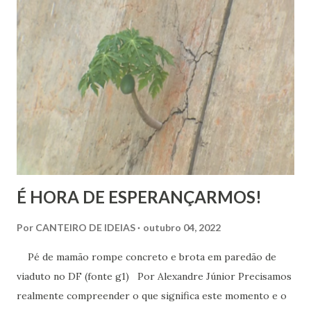
alegria. Esta última corresponde a instantes, momentos que
têm duração variável e que pertencem ao âmbito dos
sentimentos derivados de experiências específicas, onde se
pode compreender o alcance das emoções. Já a felicidade…
Ah, esta corresponde a um ideal de inspiração, como se,
figurativamente, estivéssemos diante da linha de chegada
de uma competição esportiva ou o ápice de uma monta...
É HORA DE ESPERANÇARMOS!
Por
CANTEIRO DE IDEIAS
outubro 04, 2022
Pé de mamão rompe concreto e brota em paredão de
viaduto no DF (fonte g1) Por Alexandre Júnior Precisamos
realmente compreender o que significa este momento e o