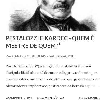
revolucionaria o mundo; que revolucionará o mundo!
PESTALOZZI E KARDEC - QUEM É
MESTRE DE QUEM?¹
Por
CANTEIRO DE IDEIAS
outubro 24, 2015
Por Dora Incontri (*) A relação de Pestalozzi com seu
discípulo Rivail não está documentada, provavelmente por
mais uma das conspirações do silêncio que pesquisadores e
historiadores impõem aos praticantes da heresia espírita
ou espiritualista. Digo isto, porque há 13 volumes de cartas
COMPARTILHAR
3 COMENTÁRIOS
READ MORE »
de Pestalozzi a amigos, familiares, discípulos, reis,
aristocratas, intelectuais da Europa inteira. Há um 14º