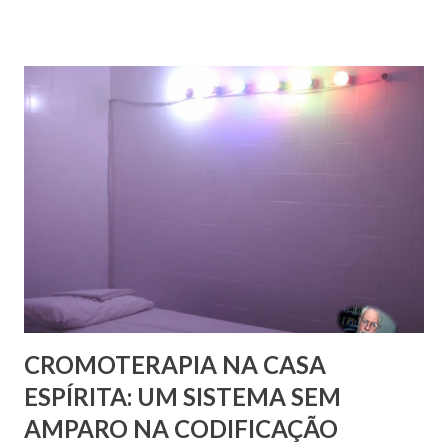
volume, recentemente publicado, que são cartas de amigos
a Pestalozzi. Em nenhum deles há uma única carta de
Pestalozzi a Rivail ou vice-versa. Pestalozzi sonhava
implantar seu método na França, a ponto de ter tido uma
entrevista com o próprio Napoleão Bonaparte, que aliás se
mostrou insensível aos seus planos. Escreveu em 1826 um
pequeno folheto sobre suas ideias em francês. Seria quase
impossível que não trocasse sequer um bilhete com Rivail,
que se assinava seu discípulo e se esforçava por divulgar
seu método em Paris. Pestalozzi, com seu caráter emotivo
e amoroso, não era de ...
CROMOTERAPIA NA CASA
ESPÍRITA: UM SISTEMA SEM
AMPARO NA CODIFICAÇÃO