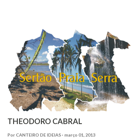
nações e países onde muitas vezes, aparentemente, reina a
liberdade, sob uma análise e uma observação mais acuradas,
encontramos muitas circunstâncias, situações e condições
onde vige pressão, opressão, cerceamento, coação e
censura. E não podemos falar apenas do ponto de vista
geral, social, de cidadania, de direitos humanos etc, mas
também de segmentos religiosos e, nesse campo,
lamentavelmente, o meio/movimento espírita não está
excluído, o que me parece profundamente contraditório
quando se tem algum conhecim...
THEODORO CABRAL
Por
CANTEIRO DE IDEIAS
março 01, 2013