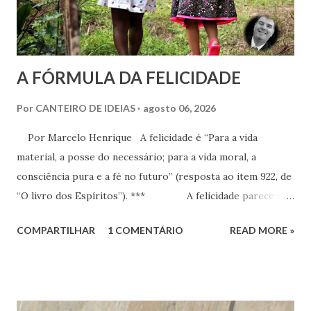
A FÓRMULA DA FELICIDADE
Por
CANTEIRO DE IDEIAS
agosto 06, 2026
Por Marcelo Henrique A felicidade é “Para a vida
material, a posse do necessário; para a vida moral, a
consciência pura e a fé no futuro” (resposta ao item 922, de
“O livro dos Espíritos”). *** A felicidade parece ser
a maior busca da humanidade. Ser feliz é a pretensão, o
COMPARTILHAR
1 COMENTÁRIO
READ MORE »
desejo, a aspiração, o projeto de vida de cada criatura,
presente praticamente em todos os discursos ou quando o
indivíduo seja perguntado a respeito do que deseja da vida.
Há que se distinguir, todavia e inicialmente, felicidade e