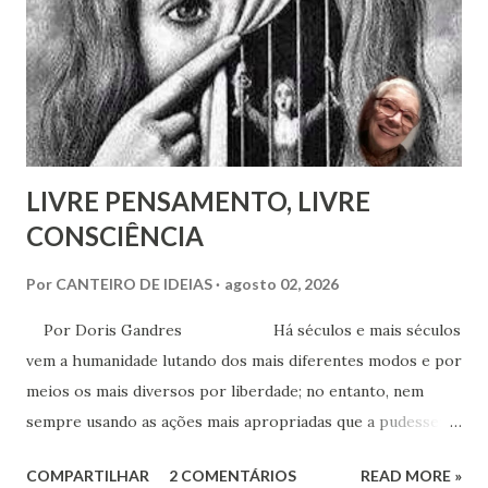
profunda diferença entre reconhecer a existência de um
recurso terapêutico e convertê-lo em atividade da Casa
Espírita.
LIVRE PENSAMENTO, LIVRE
CONSCIÊNCIA
Por
CANTEIRO DE IDEIAS
agosto 02, 2026
Por Doris Gandres Há séculos e mais séculos
vem a humanidade lutando dos mais diferentes modos e por
meios os mais diversos por liberdade; no entanto, nem
sempre usando as ações mais apropriadas que a pudessem
conduzir à tão sonhada liberdade, ainda que somente no
COMPARTILHAR
2 COMENTÁRIOS
READ MORE »
aspecto material, terreno... Mesmo civilizações,