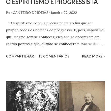
O ESPIRITISMO É PROGRESSISTA
Por
CANTEIRO DE IDEIAS
janeiro 29, 2022
“O Espiritismo conduz precisamente ao fim que se
propõe todos os homens de progresso. É, pois, impossível
que, mesmo sem se conhecer, eles não se encontrem em
certos pontos e que, quando se conhecerem, não se deem -
a mão para marchar, na mesma rota ao encontro de seus
COMPARTILHAR
18 COMENTÁRIOS
READ MORE »
inimigos comuns: os preconceitos sociais, a rotina, o
fanatismo, a intolerância e a ignorância.” Revista Espírita –
junho de 1868, (Kardec, 2018), p.174 Viver o Espiritismo
sem uma perspectiva social, seria desprezar aquilo que de
mais rico e produtivo por ele nos é ofertado. As relações
que a Doutrina Espírita estabelece com as questões sociais
e as ciências humanas, nos faculta, nos muni de
conhecimentos, condições e recursos para atravessarmos