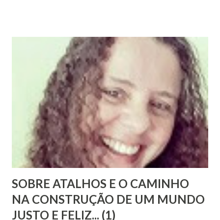
esse enigma. Mais recentemente, com a ajuda do amigo
Chrysógno Bezerra de Menezes, parente do Médico dos
Pobres residente no Rio de Janeiro, do pesquisador Jorge
Damas Martins e, particularmente, da querida amiga Lúcia
Bezerra, sobrinha-bisneta de Bezerra, residente em
Fortaleza, conseguimos montar a maior parte desse
intricado quebra-cabeças, cujas informações
compartilhamos neste mês em que relembramos os 180
anos de seu nascimento. Bezerra casou-se...
SOBRE ATALHOS E O CAMINHO
NA CONSTRUÇÃO DE UM MUNDO
JUSTO E FELIZ... (1)