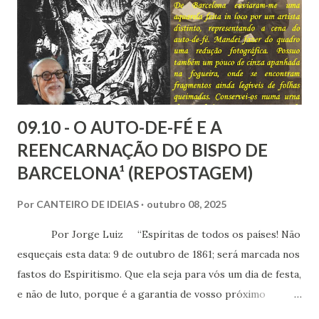
as nossas encarnações como Espíritos mais atuantes com o
mundo social ao qual fazemos parte.
09.10 - O AUTO-DE-FÉ E A
REENCARNAÇÃO DO BISPO DE
BARCELONA¹ (REPOSTAGEM)
Por
CANTEIRO DE IDEIAS
outubro 08, 2025
Por Jorge Luiz “Espíritas de todos os países! Não
esqueçais esta data: 9 de outubro de 1861; será marcada nos
fastos do Espiritismo. Que ela seja para vós um dia de festa,
e não de luto, porque é a garantia de vosso próximo
triunfo!” (Allan Kardec) Cento e sessenta e