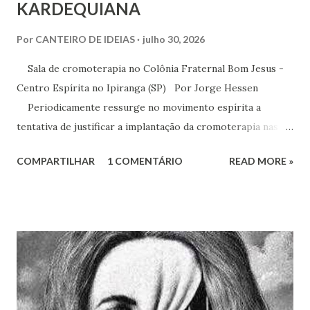
KARDEQUIANA
Por
CANTEIRO DE IDEIAS
julho 30, 2026
Sala de cromoterapia no Colônia Fraternal Bom Jesus -
Centro Espírita no Ipiranga (SP) Por Jorge Hessen
Periodicamente ressurge no movimento espírita a
tentativa de justificar a implantação da cromoterapia nas
atividades da Casa Espírita, apoiando-se em referências de
COMPARTILHAR
1 COMENTÁRIO
READ MORE »
Joanna de Ângelis, especialmente na obra Plenitude .
Entretanto, essa interpretação não encontra respaldo na
Codificação e desconsidera o método científico-doutrinário
estabelecido por Allan Kardec. Em Plenitude ,
Joanna de Ângelis menciona a helioterapia e faz alusões à
cromoterapia no contexto da preservação da saúde física e
psíquica. Em nenhum momento, porém, recomenda sua
adoção como prática institucional do Espiritismo. Há