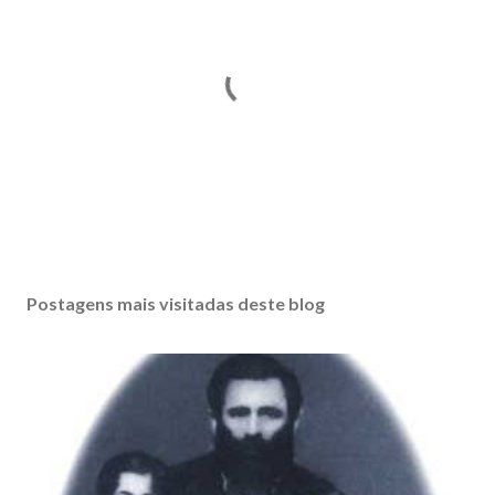
P
o
s
Postagens mais visitadas deste blog
t
a
r
u
m
c
o