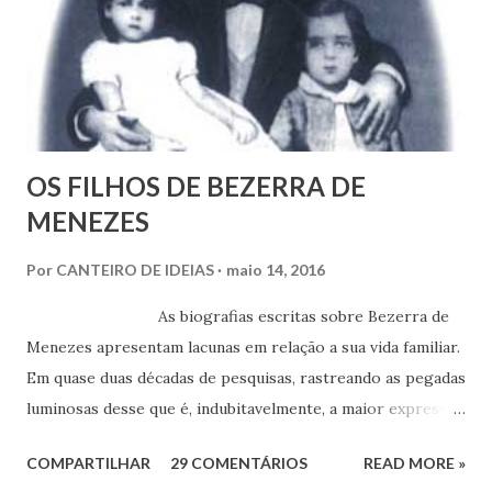
m
e
n
t
á
r
i
o
OS FILHOS DE BEZERRA DE
MENEZES
Por
CANTEIRO DE IDEIAS
maio 14, 2016
As biografias escritas sobre Bezerra de
Menezes apresentam lacunas em relação a sua vida familiar.
Em quase duas décadas de pesquisas, rastreando as pegadas
luminosas desse que é, indubitavelmente, a maior expressão
do Espiritismo no Brasil do século XIX, obtivemos alguns
COMPARTILHAR
29 COMENTÁRIOS
READ MORE »
documentos que nos permitem esclarecer um pouco mais