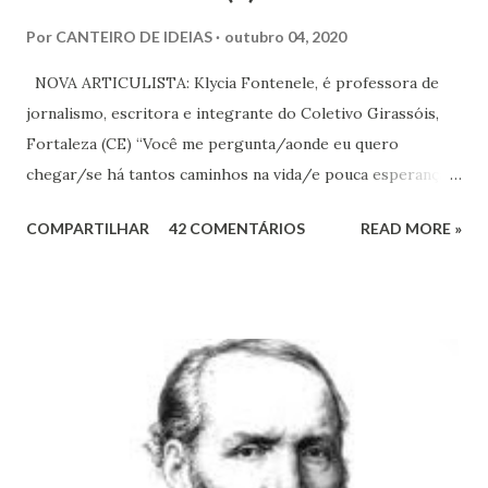
Por
CANTEIRO DE IDEIAS
outubro 04, 2020
NOVA ARTICULISTA: Klycia Fontenele, é professora de
jornalismo, escritora e integrante do Coletivo Girassóis,
Fortaleza (CE) “Você me pergunta/aonde eu quero
chegar/se há tantos caminhos na vida/e pouca esperança
no ar/e até a gaivota que voa/já tem seu caminho no
COMPARTILHAR
42 COMENTÁRIOS
READ MORE »
ar...”[Caminhos, Raul Seixas] Quem vive relativamente
tranquilo, mas tem o mínimo de sensibilidade, e olha o
mundo ao redor para além do seu cercado se compadece
diante das profundas desigualdades sociais que maltratam a
alma e a carne de muita gente. E, se porventura, também
tenha empatia, deseja no íntimo, e até imagina, uma
sociedade que destrua a miséria e qualquer outra forma de
opressão que macule nossa vida coletiva. Deseja, sonha e
tenta construir esta transformação social que