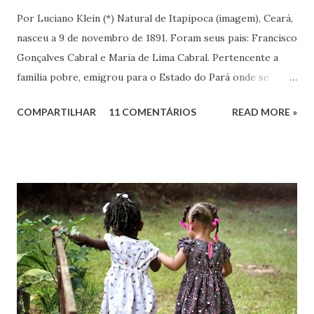
Por Luciano Klein (*) Natural de Itapipoca (imagem), Ceará,
nasceu a 9 de novembro de 1891. Foram seus pais: Francisco
Gonçalves Cabral e Maria de Lima Cabral. Pertencente a
família pobre, emigrou para o Estado do Pará onde se
iniciou na vida prática. Graças à sua inteligência e dedicação
COMPARTILHAR
11 COMENTÁRIOS
READ MORE »
nos estudos, adquiriu conhecimentos gerais, notadamente
de línguas, com rara facilidade, sem haver freqüentado
qualquer curso além da escola primária. Estes mesmos
atributos levaram-no ao jornalismo, no qual se projetou
com rapidez e brilhantismo.