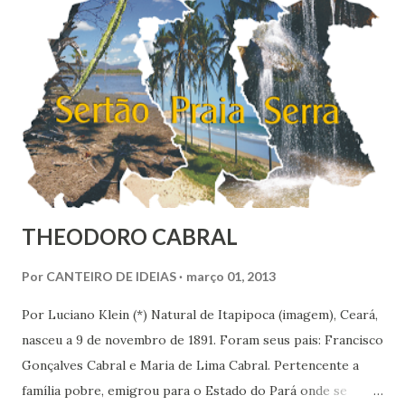
Barcelona, D. Antonio Parlau y Termens, que assim
sentenciou: “A Igreja católica é universal, e os livros, sendo
contrários à fé católica, o governo não pode consentir que
eles vão perverter a moral e a religião de outr...
THEODORO CABRAL
Por
CANTEIRO DE IDEIAS
março 01, 2013
Por Luciano Klein (*) Natural de Itapipoca (imagem), Ceará,
nasceu a 9 de novembro de 1891. Foram seus pais: Francisco
Gonçalves Cabral e Maria de Lima Cabral. Pertencente a
família pobre, emigrou para o Estado do Pará onde se