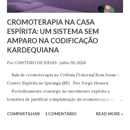
e amoroso, não era de ...
CROMOTERAPIA NA CASA
ESPÍRITA: UM SISTEMA SEM
AMPARO NA CODIFICAÇÃO
KARDEQUIANA
Por
CANTEIRO DE IDEIAS
julho 30, 2026
Sala de cromoterapia no Colônia Fraternal Bom Jesus -
Centro Espírita no Ipiranga (SP) Por Jorge Hessen
Periodicamente ressurge no movimento espírita a
tentativa de justificar a implantação da cromoterapia nas
atividades da Casa Espírita, apoiando-se em referências de
COMPARTILHAR
1 COMENTÁRIO
READ MORE »
Joanna de Ângelis, especialmente na obra Plenitude .
Entretanto, essa interpretação não encontra respaldo na