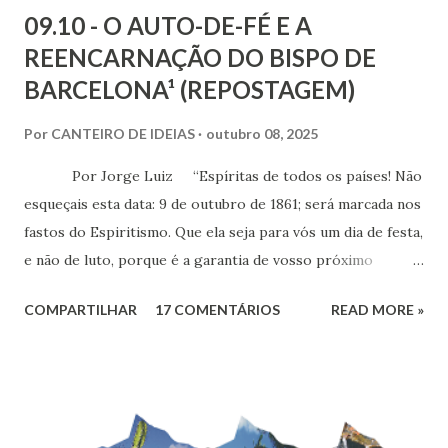
09.10 - O AUTO-DE-FÉ E A
REENCARNAÇÃO DO BISPO DE
BARCELONA¹ (REPOSTAGEM)
Por
CANTEIRO DE IDEIAS
outubro 08, 2025
Por Jorge Luiz “Espíritas de todos os países! Não
esqueçais esta data: 9 de outubro de 1861; será marcada nos
fastos do Espiritismo. Que ela seja para vós um dia de festa,
e não de luto, porque é a garantia de vosso próximo
triunfo!” (Allan Kardec) Cento e sessenta e
COMPARTILHAR
17 COMENTÁRIOS
READ MORE »
quatro anos passados do Auto-de-Fé de Barcelona, um dos
últimos atos do Santo Ofício, na Espanha. O episódio
culminou com a apreensão e queima de 300 volumes e
brochuras sobre o Espiritismo - enviados por Allan Kardec
ao livreiro Maurice Lachâtre - por ordem do bispo de