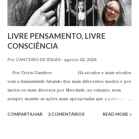
LIVRE PENSAMENTO, LIVRE
CONSCIÊNCIA
Por
CANTEIRO DE IDEIAS
agosto 02, 2026
Por Doris Gandres Há séculos e mais séculos
vem a humanidade lutando dos mais diferentes modos e por
meios os mais diversos por liberdade; no entanto, nem
sempre usando as ações mais apropriadas que a pudessem
conduzir à tão sonhada liberdade, ainda que somente no
COMPARTILHAR
2 COMENTÁRIOS
READ MORE »
aspecto material, terreno... Mesmo civilizações,
nações e países onde muitas vezes, aparentemente, reina a
liberdade, sob uma análise e uma observação mais acuradas,