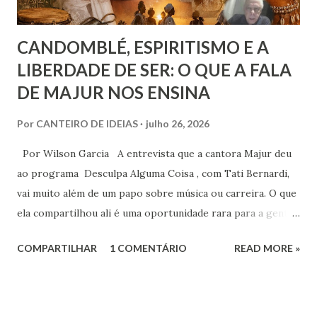
CANDOMBLÉ, ESPIRITISMO E A
LIBERDADE DE SER: O QUE A FALA
DE MAJUR NOS ENSINA
Por
CANTEIRO DE IDEIAS
julho 26, 2026
Por Wilson Garcia A entrevista que a cantora Majur deu
ao programa Desculpa Alguma Coisa , com Tati Bernardi,
vai muito além de um papo sobre música ou carreira. O que
ela compartilhou ali é uma oportunidade rara para a gente
refletir sobre coisas profundas: liberdade de consciência,
COMPARTILHAR
1 COMENTÁRIO
READ MORE »
identidade espiritual, pertencimento e intolerância
religiosa. Quando Majur conta como se aproximou
do Candomblé, não está falando só de uma escolha
religiosa. Ela fala de um processo de emancipação pessoal.