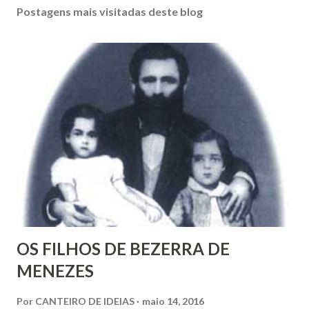
s
Postagens mais visitadas deste blog
t
a
r
u
m
c
o
m
e
n
t
á
r
i
o
OS FILHOS DE BEZERRA DE
MENEZES
Por
CANTEIRO DE IDEIAS
maio 14, 2016