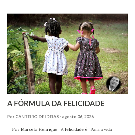
Codificação e desconsidera o método científico-doutrinário
estabelecido por Allan Kardec. Em Plenitude ,
Joanna de Ângelis menciona a helioterapia e faz alusões à
cromoterapia no contexto da preservação da saúde física e
psíquica. Em nenhum momento, porém, recomenda sua
adoção como prática institucional do Espiritismo. Há
profunda diferença entre reconhecer a existência de um
recurso terapêutico e convertê-lo em atividade da Casa
Espírita.
A FÓRMULA DA FELICIDADE
Por
CANTEIRO DE IDEIAS
agosto 06, 2026
Por Marcelo Henrique A felicidade é “Para a vida