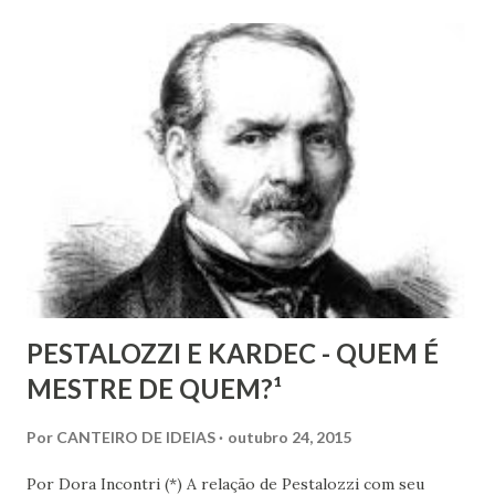
encontramos muitas circunstâncias, situações e condições
onde vige pressão, opressão, cerceamento, coação e
censura. E não podemos falar apenas do ponto de vista
geral, social, de cidadania, de direitos humanos etc, mas
também de segmentos religiosos e, nesse campo,
lamentavelmente, o meio/movimento espírita não está
excluído, o que me parece profundamente contraditório
quando se tem algum conhecim...
PESTALOZZI E KARDEC - QUEM É
MESTRE DE QUEM?¹
Por
CANTEIRO DE IDEIAS
outubro 24, 2015
Por Dora Incontri (*) A relação de Pestalozzi com seu