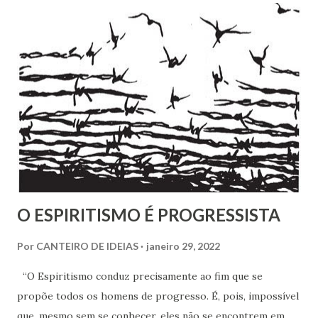
Ao dizer que deixar o ambiente evangélico não significou
abandonar Deus, mas sim se libertar de uma prisão, ela
expõe algo que muita gente vive: a busca por uma
espiritualidade que faça sentido com quem a gente
realmente é.
O ESPIRITISMO É PROGRESSISTA
Por
CANTEIRO DE IDEIAS
janeiro 29, 2022
“O Espiritismo conduz precisamente ao fim que se
propõe todos os homens de progresso. É, pois, impossível
que, mesmo sem se conhecer, eles não se encontrem em