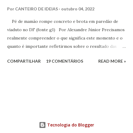
Por
CANTEIRO DE IDEIAS
outubro 04, 2022
Pé de mamão rompe concreto e brota em paredão de
viaduto no DF (fonte g1) Por Alexandre Júnior Precisamos
realmente compreender o que significa este momento e o
quanto é importante refletirmos sobre o resultado das
urnas. Não é momento de desespero e sim de validarmos o
COMPARTILHAR
19 COMENTÁRIOS
READ MORE »
esperançar! A História do Brasil é feita de invasão,
colonização, escravização, exploração e morte. Seria
ingenuidade nossa imaginarmos que este tipo de política
não exerce influência na formação do nosso povo.
Tecnologia do Blogger