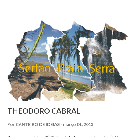
suas vidas. Esse nível colocaria o Brasil em 16º entre os 147
países pesquisados pela Gallup World Poll, que apontava
uma felicidade média de 6,8 no Brasil em 2010. O
Nordeste é a região mais feliz do Brasil, com nota média de
7,38. Se fosse considerado um país, nós nordestinos
ficaríamos em 9º na classificação global, entre belgas e
finlandeses. Apesar de ser considerada a região mais rica
do Brasil, o Sudoeste foi con...
THEODORO CABRAL
Por
CANTEIRO DE IDEIAS
março 01, 2013