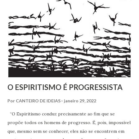
Bezerra, sobrinha-bisneta de Bezerra, residente em
Fortaleza, conseguimos montar a maior parte desse
intricado quebra-cabeças, cujas informações
compartilhamos neste mês em que relembramos os 180
anos de seu nascimento. Bezerra casou-se...
O ESPIRITISMO É PROGRESSISTA
Por
CANTEIRO DE IDEIAS
janeiro 29, 2022
“O Espiritismo conduz precisamente ao fim que se
propõe todos os homens de progresso. É, pois, impossível
que, mesmo sem se conhecer, eles não se encontrem em