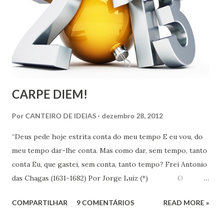
CARPE DIEM!
Por
CANTEIRO DE IDEIAS
dezembro 28, 2012
“Deus pede hoje estrita conta do meu tempo E eu vou, do
meu tempo dar-lhe conta. Mas como dar, sem tempo, tanto
conta Eu, que gastei, sem conta, tanto tempo? Frei Antonio
das Chagas (1631-1682) Por Jorge Luiz (*) O
Instituto de Pesquisa Econômica Aplicada (IPEA) divulgou
COMPARTILHAR
9 COMENTÁRIOS
READ MORE »
no dia 18 último, resultado de pesquisa que revela que em
uma escala de 0 a 10, os brasileiros dão em média 7,1 para