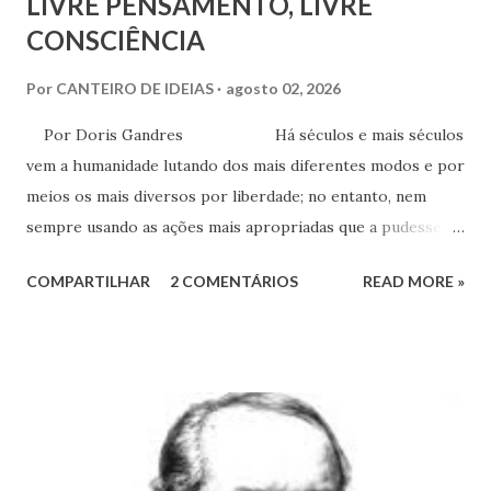
LIVRE PENSAMENTO, LIVRE
CONSCIÊNCIA
Por
CANTEIRO DE IDEIAS
agosto 02, 2026
Por Doris Gandres Há séculos e mais séculos
vem a humanidade lutando dos mais diferentes modos e por
meios os mais diversos por liberdade; no entanto, nem
sempre usando as ações mais apropriadas que a pudessem
conduzir à tão sonhada liberdade, ainda que somente no
COMPARTILHAR
2 COMENTÁRIOS
READ MORE »
aspecto material, terreno... Mesmo civilizações,
nações e países onde muitas vezes, aparentemente, reina a
liberdade, sob uma análise e uma observação mais acuradas,
encontramos muitas circunstâncias, situações e condições
onde vige pressão, opressão, cerceamento, coação e
censura. E não podemos falar apenas do ponto de vista
geral, social, de cidadania, de direitos humanos etc, mas