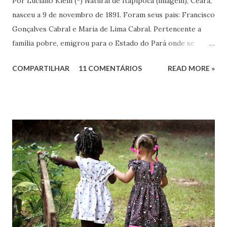
Por Luciano Klein (*) Natural de Itapipoca (imagem), Ceará,
nasceu a 9 de novembro de 1891. Foram seus pais: Francisco
Gonçalves Cabral e Maria de Lima Cabral. Pertencente a
família pobre, emigrou para o Estado do Pará onde se
iniciou na vida prática. Graças à sua inteligência e dedicação
COMPARTILHAR
11 COMENTÁRIOS
READ MORE »
nos estudos, adquiriu conhecimentos gerais, notadamente
de línguas, com rara facilidade, sem haver freqüentado
qualquer curso além da escola primária. Estes mesmos
atributos levaram-no ao jornalismo, no qual se projetou
com rapidez e brilhantismo.