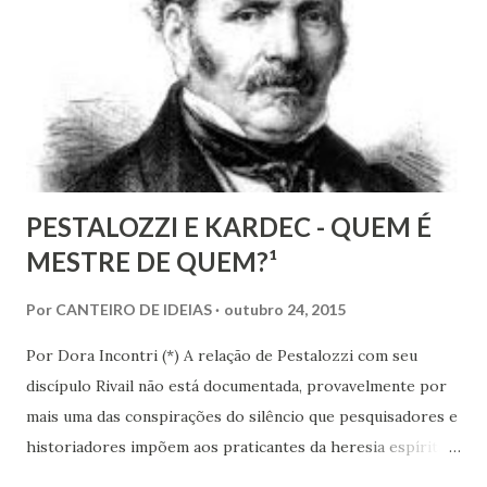
também de segmentos religiosos e, nesse campo,
lamentavelmente, o meio/movimento espírita não está
excluído, o que me parece profundamente contraditório
quando se tem algum conhecim...
PESTALOZZI E KARDEC - QUEM É
MESTRE DE QUEM?¹
Por
CANTEIRO DE IDEIAS
outubro 24, 2015
Por Dora Incontri (*) A relação de Pestalozzi com seu
discípulo Rivail não está documentada, provavelmente por
mais uma das conspirações do silêncio que pesquisadores e
historiadores impõem aos praticantes da heresia espírita
ou espiritualista. Digo isto, porque há 13 volumes de cartas