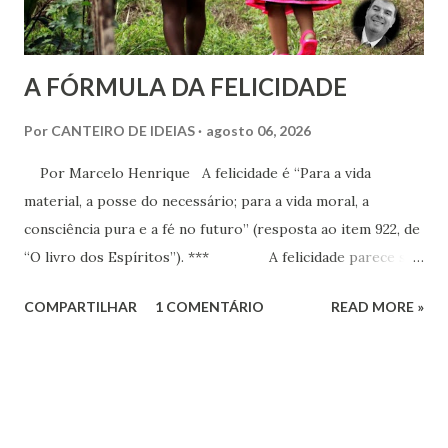
A FÓRMULA DA FELICIDADE
Por
CANTEIRO DE IDEIAS
agosto 06, 2026
Por Marcelo Henrique A felicidade é “Para a vida
material, a posse do necessário; para a vida moral, a
consciência pura e a fé no futuro” (resposta ao item 922, de
“O livro dos Espíritos”). *** A felicidade parece ser
a maior busca da humanidade. Ser feliz é a pretensão, o
COMPARTILHAR
1 COMENTÁRIO
READ MORE »
desejo, a aspiração, o projeto de vida de cada criatura,
presente praticamente em todos os discursos ou quando o
indivíduo seja perguntado a respeito do que deseja da vida.
Há que se distinguir, todavia e inicialmente, felicidade e
alegria. Esta última corresponde a instantes, momentos que