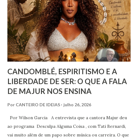
psíquica. Em nenhum momento, porém, recomenda sua
adoção como prática institucional do Espiritismo. Há
profunda diferença entre reconhecer a existência de um
recurso terapêutico e convertê-lo em atividade da Casa
Espírita.
CANDOMBLÉ, ESPIRITISMO E A
LIBERDADE DE SER: O QUE A FALA
DE MAJUR NOS ENSINA
Por
CANTEIRO DE IDEIAS
julho 26, 2026
Por Wilson Garcia A entrevista que a cantora Majur deu
ao programa Desculpa Alguma Coisa , com Tati Bernardi,
vai muito além de um papo sobre música ou carreira. O que