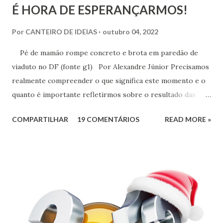
É HORA DE ESPERANÇARMOS!
Por
CANTEIRO DE IDEIAS
outubro 04, 2022
Pé de mamão rompe concreto e brota em paredão de
viaduto no DF (fonte g1) Por Alexandre Júnior Precisamos
realmente compreender o que significa este momento e o
quanto é importante refletirmos sobre o resultado das
urnas. Não é momento de desespero e sim de validarmos o
COMPARTILHAR
19 COMENTÁRIOS
READ MORE »
esperançar! A História do Brasil é feita de invasão,
colonização, escravização, exploração e morte. Seria
ingenuidade nossa imaginarmos que este tipo de política
não exerce influência na formação do nosso povo.