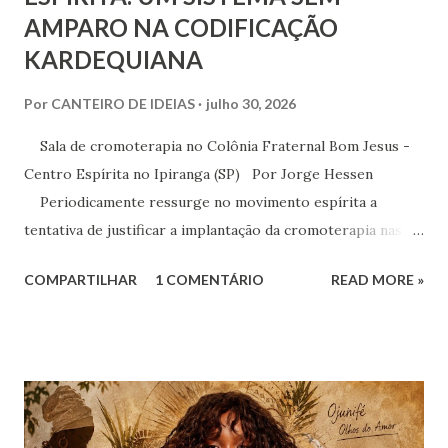
AMPARO NA CODIFICAÇÃO
KARDEQUIANA
Por
CANTEIRO DE IDEIAS
julho 30, 2026
Sala de cromoterapia no Colônia Fraternal Bom Jesus -
Centro Espírita no Ipiranga (SP) Por Jorge Hessen
Periodicamente ressurge no movimento espírita a
tentativa de justificar a implantação da cromoterapia nas
atividades da Casa Espírita, apoiando-se em referências de
COMPARTILHAR
1 COMENTÁRIO
READ MORE »
Joanna de Ângelis, especialmente na obra Plenitude .
Entretanto, essa interpretação não encontra respaldo na
Codificação e desconsidera o método científico-doutrinário
estabelecido por Allan Kardec. Em Plenitude ,
Joanna de Ângelis menciona a helioterapia e faz alusões à
cromoterapia no contexto da preservação da saúde física e