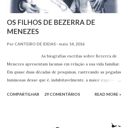
r
i
o
OS FILHOS DE BEZERRA DE
MENEZES
Por
CANTEIRO DE IDEIAS
maio 14, 2016
As biografias escritas sobre Bezerra de
Menezes apresentam lacunas em relação a sua vida familiar.
Em quase duas décadas de pesquisas, rastreando as pegadas
luminosas desse que é, indubitavelmente, a maior expressão
do Espiritismo no Brasil do século XIX, obtivemos alguns
COMPARTILHAR
29 COMENTÁRIOS
READ MORE »
documentos que nos permitem esclarecer um pouco mais
esse enigma. Mais recentemente, com a ajuda do amigo
Chrysógno Bezerra de Menezes, parente do Médico dos
Pobres residente no Rio de Janeiro, do pesquisador Jorge
Damas Martins e, particularmente, da querida amiga Lúcia