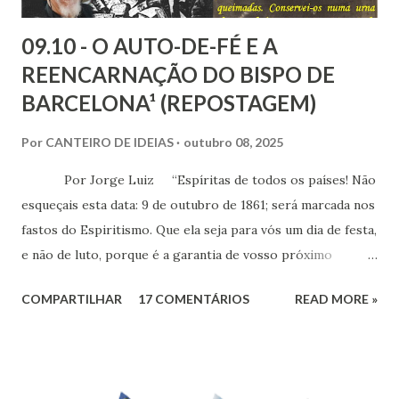
09.10 - O AUTO-DE-FÉ E A
REENCARNAÇÃO DO BISPO DE
BARCELONA¹ (REPOSTAGEM)
Por
CANTEIRO DE IDEIAS
outubro 08, 2025
Por Jorge Luiz “Espíritas de todos os países! Não
esqueçais esta data: 9 de outubro de 1861; será marcada nos
fastos do Espiritismo. Que ela seja para vós um dia de festa,
e não de luto, porque é a garantia de vosso próximo
triunfo!” (Allan Kardec) Cento e sessenta e
COMPARTILHAR
17 COMENTÁRIOS
READ MORE »
quatro anos passados do Auto-de-Fé de Barcelona, um dos
últimos atos do Santo Ofício, na Espanha. O episódio
culminou com a apreensão e queima de 300 volumes e
brochuras sobre o Espiritismo - enviados por Allan Kardec