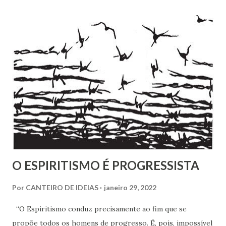
religiosa. Ela fala de um processo de emancipação pessoal.
Ao dizer que deixar o ambiente evangélico não significou
abandonar Deus, mas sim se libertar de uma prisão, ela
expõe algo que muita gente vive: a busca por uma
espiritualidade que faça sentido com quem a gente
realmente é.
O ESPIRITISMO É PROGRESSISTA
Por
CANTEIRO DE IDEIAS
janeiro 29, 2022
“O Espiritismo conduz precisamente ao fim que se
propõe todos os homens de progresso. É, pois, impossível