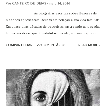
Por
CANTEIRO DE IDEIAS
maio 14, 2016
As biografias escritas sobre Bezerra de
Menezes apresentam lacunas em relação a sua vida familiar.
Em quase duas décadas de pesquisas, rastreando as pegadas
luminosas desse que é, indubitavelmente, a maior expressão
do Espiritismo no Brasil do século XIX, obtivemos alguns
COMPARTILHAR
29 COMENTÁRIOS
READ MORE »
documentos que nos permitem esclarecer um pouco mais
esse enigma. Mais recentemente, com a ajuda do amigo
Chrysógno Bezerra de Menezes, parente do Médico dos
Pobres residente no Rio de Janeiro, do pesquisador Jorge
Damas Martins e, particularmente, da querida amiga Lúcia
Bezerra, sobrinha-bisneta de Bezerra, residente em
Fortaleza, conseguimos montar a maior parte desse
intricado quebra-cabeças, cujas informações
compartilhamos neste mês em que relembramos os 180