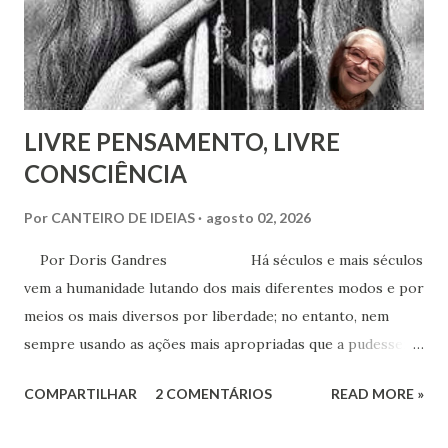
anos de seu nascimento. Bezerra casou-se...
LIVRE PENSAMENTO, LIVRE
CONSCIÊNCIA
Por
CANTEIRO DE IDEIAS
agosto 02, 2026
Por Doris Gandres Há séculos e mais séculos
vem a humanidade lutando dos mais diferentes modos e por
meios os mais diversos por liberdade; no entanto, nem
sempre usando as ações mais apropriadas que a pudessem
conduzir à tão sonhada liberdade, ainda que somente no
COMPARTILHAR
2 COMENTÁRIOS
READ MORE »
aspecto material, terreno... Mesmo civilizações,
nações e países onde muitas vezes, aparentemente, reina a