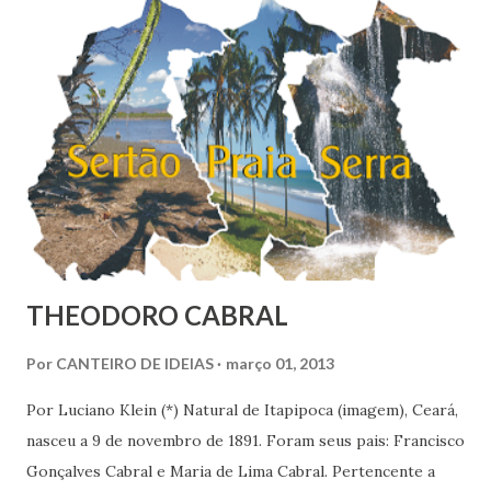
ao livreiro Maurice Lachâtre - por ordem do bispo de
Barcelona, D. Antonio Parlau y Termens, que assim
sentenciou: “A Igreja católica é universal, e os livros, sendo
contrários à fé católica, o governo não pode consentir que
eles vão perverter a moral e a religião de outr...
THEODORO CABRAL
Por
CANTEIRO DE IDEIAS
março 01, 2013
Por Luciano Klein (*) Natural de Itapipoca (imagem), Ceará,
nasceu a 9 de novembro de 1891. Foram seus pais: Francisco
Gonçalves Cabral e Maria de Lima Cabral. Pertencente a