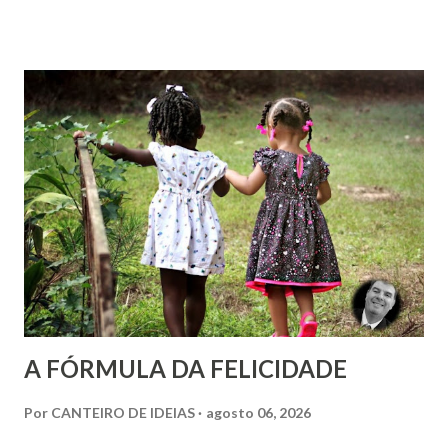
Entretanto, essa interpretação não encontra respaldo na
Codificação e desconsidera o método científico-doutrinário
estabelecido por Allan Kardec. Em Plenitude ,
Joanna de Ângelis menciona a helioterapia e faz alusões à
cromoterapia no contexto da preservação da saúde física e
psíquica. Em nenhum momento, porém, recomenda sua
adoção como prática institucional do Espiritismo. Há
profunda diferença entre reconhecer a existência de um
recurso terapêutico e convertê-lo em atividade da Casa
Espírita.
A FÓRMULA DA FELICIDADE
Por
CANTEIRO DE IDEIAS
agosto 06, 2026