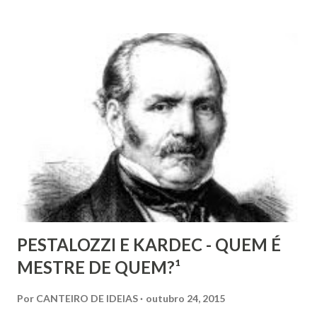
liberdade, sob uma análise e uma observação mais acuradas,
encontramos muitas circunstâncias, situações e condições
onde vige pressão, opressão, cerceamento, coação e
censura. E não podemos falar apenas do ponto de vista
geral, social, de cidadania, de direitos humanos etc, mas
também de segmentos religiosos e, nesse campo,
lamentavelmente, o meio/movimento espírita não está
excluído, o que me parece profundamente contraditório
quando se tem algum conhecim...
PESTALOZZI E KARDEC - QUEM É
MESTRE DE QUEM?¹
Por
CANTEIRO DE IDEIAS
outubro 24, 2015