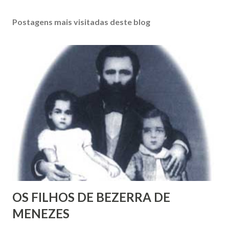
o
s
Postagens mais visitadas deste blog
t
a
r
u
m
c
o
m
e
n
t
á
r
i
o
OS FILHOS DE BEZERRA DE
MENEZES