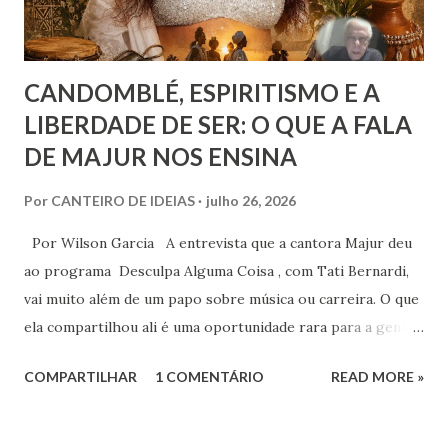
CANDOMBLÉ, ESPIRITISMO E A
LIBERDADE DE SER: O QUE A FALA
DE MAJUR NOS ENSINA
Por
CANTEIRO DE IDEIAS
julho 26, 2026
Por Wilson Garcia A entrevista que a cantora Majur deu
ao programa Desculpa Alguma Coisa , com Tati Bernardi,
vai muito além de um papo sobre música ou carreira. O que
ela compartilhou ali é uma oportunidade rara para a gente
refletir sobre coisas profundas: liberdade de consciência,
COMPARTILHAR
1 COMENTÁRIO
READ MORE »
identidade espiritual, pertencimento e intolerância
religiosa. Quando Majur conta como se aproximou
do Candomblé, não está falando só de uma escolha