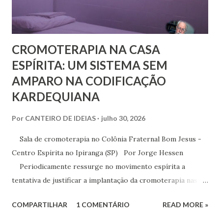
seu método em Paris. Pestalozzi, com seu caráter emotivo
e amoroso, não era de ...
CROMOTERAPIA NA CASA
ESPÍRITA: UM SISTEMA SEM
AMPARO NA CODIFICAÇÃO
KARDEQUIANA
Por
CANTEIRO DE IDEIAS
julho 30, 2026
Sala de cromoterapia no Colônia Fraternal Bom Jesus -
Centro Espírita no Ipiranga (SP) Por Jorge Hessen
Periodicamente ressurge no movimento espírita a
tentativa de justificar a implantação da cromoterapia nas
atividades da Casa Espírita, apoiando-se em referências de
COMPARTILHAR
1 COMENTÁRIO
READ MORE »
Joanna de Ângelis, especialmente na obra Plenitude .