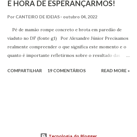
É HORA DE ESPERANÇARMOS!
Por
CANTEIRO DE IDEIAS
outubro 04, 2022
Pé de mamão rompe concreto e brota em paredão de
viaduto no DF (fonte g1) Por Alexandre Júnior Precisamos
realmente compreender o que significa este momento e o
quanto é importante refletirmos sobre o resultado das
urnas. Não é momento de desespero e sim de validarmos o
COMPARTILHAR
19 COMENTÁRIOS
READ MORE »
esperançar! A História do Brasil é feita de invasão,
colonização, escravização, exploração e morte. Seria
ingenuidade nossa imaginarmos que este tipo de política
não exerce influência na formação do nosso povo.
Tecnologia do Blogger