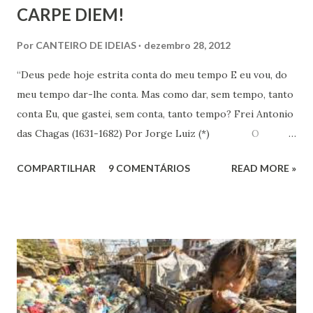
CARPE DIEM!
Por
CANTEIRO DE IDEIAS
dezembro 28, 2012
“Deus pede hoje estrita conta do meu tempo E eu vou, do
meu tempo dar-lhe conta. Mas como dar, sem tempo, tanto
conta Eu, que gastei, sem conta, tanto tempo? Frei Antonio
das Chagas (1631-1682) Por Jorge Luiz (*) O
Instituto de Pesquisa Econômica Aplicada (IPEA) divulgou
COMPARTILHAR
9 COMENTÁRIOS
READ MORE »
no dia 18 último, resultado de pesquisa que revela que em
uma escala de 0 a 10, os brasileiros dão em média 7,1 para
suas vidas. Esse nível colocaria o Brasil em 16º entre os 147
países pesquisados pela Gallup World Poll, que apontava
uma felicidade média de 6,8 no Brasil em 2010. O
Nordeste é a região mais feliz do Brasil, com nota média de
7,38. Se fosse considerado um país, nós nordestinos
ficaríamos em 9º na classificação global, entre belgas e