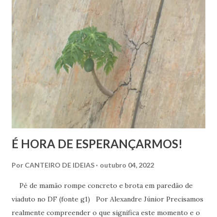
Ao dizer que deixar o ambiente evangélico não significou
abandonar Deus, mas sim se libertar de uma prisão, ela
expõe algo que muita gente vive: a busca por uma
espiritualidade que faça sentido com quem a gente
realmente é.
É HORA DE ESPERANÇARMOS!
Por
CANTEIRO DE IDEIAS
outubro 04, 2022
Pé de mamão rompe concreto e brota em paredão de
viaduto no DF (fonte g1) Por Alexandre Júnior Precisamos
realmente compreender o que significa este momento e o