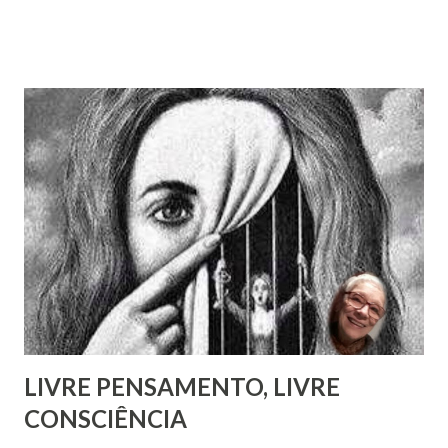
esse enigma. Mais recentemente, com a ajuda do amigo
Chrysógno Bezerra de Menezes, parente do Médico dos
Pobres residente no Rio de Janeiro, do pesquisador Jorge
Damas Martins e, particularmente, da querida amiga Lúcia
Bezerra, sobrinha-bisneta de Bezerra, residente em
Fortaleza, conseguimos montar a maior parte desse
intricado quebra-cabeças, cujas informações
compartilhamos neste mês em que relembramos os 180
anos de seu nascimento. Bezerra casou-se...
LIVRE PENSAMENTO, LIVRE
CONSCIÊNCIA