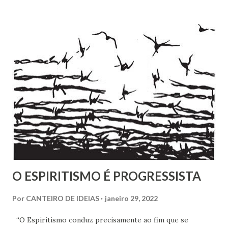
volume, recentemente publicado, que são cartas de amigos
a Pestalozzi. Em nenhum deles há uma única carta de
Pestalozzi a Rivail ou vice-versa. Pestalozzi sonhava
implantar seu método na França, a ponto de ter tido uma
entrevista com o próprio Napoleão Bonaparte, que aliás se
mostrou insensível aos seus planos. Escreveu em 1826 um
pequeno folheto sobre suas ideias em francês. Seria quase
impossível que não trocasse sequer um bilhete com Rivail,
que se assinava seu discípulo e se esforçava por divulgar
seu método em Paris. Pestalozzi, com seu caráter emotivo
e amoroso, não era de ...
O ESPIRITISMO É PROGRESSISTA
Por
CANTEIRO DE IDEIAS
janeiro 29, 2022
“O Espiritismo conduz precisamente ao fim que se