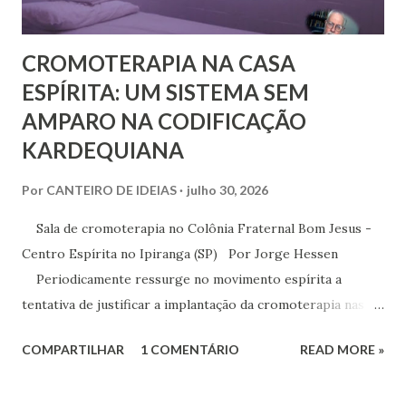
CROMOTERAPIA NA CASA
ESPÍRITA: UM SISTEMA SEM
AMPARO NA CODIFICAÇÃO
KARDEQUIANA
Por
CANTEIRO DE IDEIAS
julho 30, 2026
Sala de cromoterapia no Colônia Fraternal Bom Jesus -
Centro Espírita no Ipiranga (SP) Por Jorge Hessen
Periodicamente ressurge no movimento espírita a
tentativa de justificar a implantação da cromoterapia nas
atividades da Casa Espírita, apoiando-se em referências de
COMPARTILHAR
1 COMENTÁRIO
READ MORE »
Joanna de Ângelis, especialmente na obra Plenitude .
Entretanto, essa interpretação não encontra respaldo na
Codificação e desconsidera o método científico-doutrinário