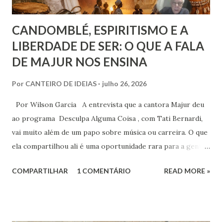
CANDOMBLÉ, ESPIRITISMO E A
LIBERDADE DE SER: O QUE A FALA
DE MAJUR NOS ENSINA
Por
CANTEIRO DE IDEIAS
julho 26, 2026
Por Wilson Garcia A entrevista que a cantora Majur deu
ao programa Desculpa Alguma Coisa , com Tati Bernardi,
vai muito além de um papo sobre música ou carreira. O que
ela compartilhou ali é uma oportunidade rara para a gente
refletir sobre coisas profundas: liberdade de consciência,
COMPARTILHAR
1 COMENTÁRIO
READ MORE »
identidade espiritual, pertencimento e intolerância
religiosa. Quando Majur conta como se aproximou
do Candomblé, não está falando só de uma escolha
religiosa. Ela fala de um processo de emancipação pessoal.