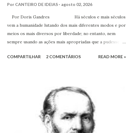
Por
CANTEIRO DE IDEIAS
agosto 02, 2026
Por Doris Gandres Há séculos e mais séculos
vem a humanidade lutando dos mais diferentes modos e por
meios os mais diversos por liberdade; no entanto, nem
sempre usando as ações mais apropriadas que a pudessem
conduzir à tão sonhada liberdade, ainda que somente no
COMPARTILHAR
2 COMENTÁRIOS
READ MORE »
aspecto material, terreno... Mesmo civilizações,
nações e países onde muitas vezes, aparentemente, reina a
liberdade, sob uma análise e uma observação mais acuradas,
encontramos muitas circunstâncias, situações e condições
onde vige pressão, opressão, cerceamento, coação e
censura. E não podemos falar apenas do ponto de vista
geral, social, de cidadania, de direitos humanos etc, mas
também de segmentos religiosos e, nesse campo,
lamentavelmente, o meio/movimento espírita não está