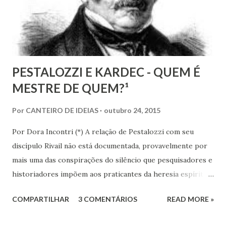
excluído, o que me parece profundamente contraditório
quando se tem algum conhecim...
PESTALOZZI E KARDEC - QUEM É
MESTRE DE QUEM?¹
Por
CANTEIRO DE IDEIAS
outubro 24, 2015
Por Dora Incontri (*) A relação de Pestalozzi com seu
discípulo Rivail não está documentada, provavelmente por
mais uma das conspirações do silêncio que pesquisadores e
historiadores impõem aos praticantes da heresia espírita
ou espiritualista. Digo isto, porque há 13 volumes de cartas
COMPARTILHAR
3 COMENTÁRIOS
READ MORE »
de Pestalozzi a amigos, familiares, discípulos, reis,
aristocratas, intelectuais da Europa inteira. Há um 14º