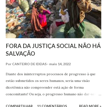
finlandeses. Apesar de ser considerada a região mais rica
do Brasil, o Sudoeste foi con...
FORA DA JUSTIÇA SOCIAL NÃO HÁ
SALVAÇÃO
Por
CANTEIRO DE IDEIAS
maio 14, 2022
Diante dos ininterruptos processos de progresso à que
estão submetidos os seres humanos, seria uma visão
dicotômica não compreender está ação de forma
concomitante! Ou seja, o progresso humano não dar-se-á
apenas no campo espiritual, sem a ação do componente
COMPARTILHAR
11 COMENTÁRIOS
READ MORE »