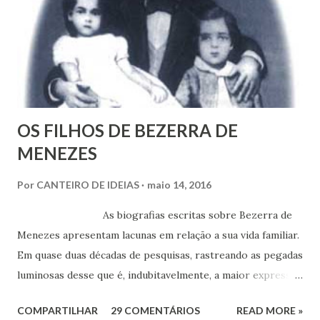
OS FILHOS DE BEZERRA DE
MENEZES
Por
CANTEIRO DE IDEIAS
maio 14, 2016
As biografias escritas sobre Bezerra de
Menezes apresentam lacunas em relação a sua vida familiar.
Em quase duas décadas de pesquisas, rastreando as pegadas
luminosas desse que é, indubitavelmente, a maior expressão
do Espiritismo no Brasil do século XIX, obtivemos alguns
COMPARTILHAR
29 COMENTÁRIOS
READ MORE »
documentos que nos permitem esclarecer um pouco mais