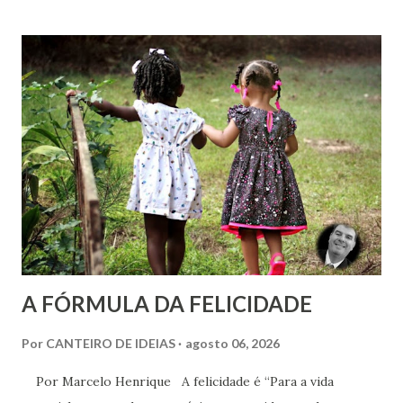
estabelecido por Allan Kardec. Em Plenitude ,
Joanna de Ângelis menciona a helioterapia e faz alusões à
cromoterapia no contexto da preservação da saúde física e
psíquica. Em nenhum momento, porém, recomenda sua
adoção como prática institucional do Espiritismo. Há
profunda diferença entre reconhecer a existência de um
recurso terapêutico e convertê-lo em atividade da Casa
Espírita.
A FÓRMULA DA FELICIDADE
Por
CANTEIRO DE IDEIAS
agosto 06, 2026
Por Marcelo Henrique A felicidade é “Para a vida