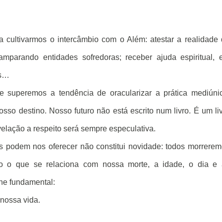
 cultivarmos o intercâmbio com o Além: atestar a realidade
 amparando entidades sofredoras; receber ajuda espiritual,
os…
ue superemos a tendência de oracularizar a prática mediúni
sso destino. Nosso futuro não está escrito num livro. É um li
elação a respeito será sempre especulativa.
os podem nos oferecer não constitui novidade: todos morrere
 o que se relaciona com nossa morte, a idade, o dia e 
he fundamental:
nossa vida.