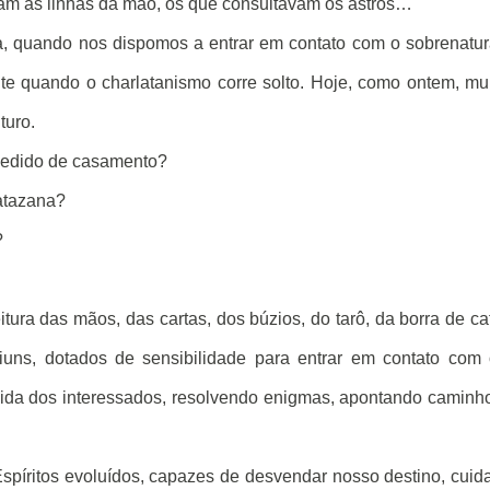
am as linhas da mão, os que consultavam os astros…
ia, quando nos dispomos a entrar em contato com o sobrenatur
te quando o charlatanismo corre solto. Hoje, como ontem, mu
turo.
pedido de casamento?
 atazana?
?
itura das mãos, das cartas, dos búzios, do tarô, da borra de ca
ns, dotados de sensibilidade para entrar em contato com 
ida dos interessados, resolvendo enigmas, apontando caminh
spíritos evoluídos, capazes de desvendar nosso destino, cui