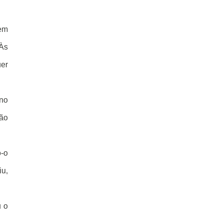
sem
 Às
uer
 no
ão
o-o
iu,
u o