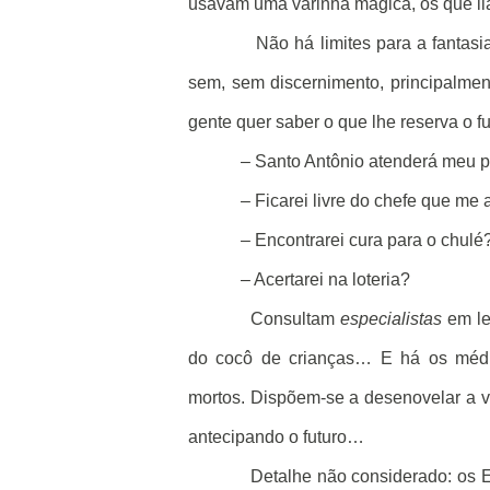
usavam uma varinha mágica, os que li
Não há limites para a fantas
sem, sem discernimento, principalmen
gente quer saber o que lhe reserva o fu
– Santo Antônio atenderá meu 
– Ficarei livre do chefe que me
– Encontrarei cura para o chulé
– Acertarei na loteria?
Consultam
especialistas
em le
do cocô de crianças… E há os médiu
mortos. Dispõem-se a desenovelar a v
antecipando o futuro…
Detalhe não considerado: os E