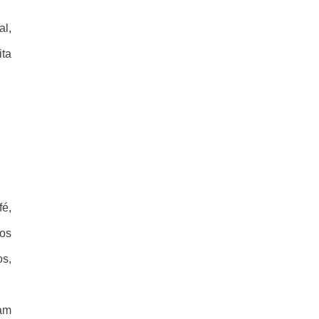
al,
ita
fé,
os
os,
dam