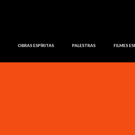
Pular para o conteúdo principal
OBRAS ESPÍRITAS
PALESTRAS
FILMES ES