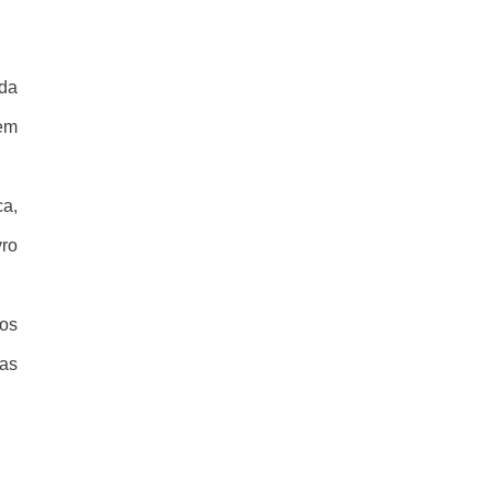
 da
 em
ca,
vro
mos
as