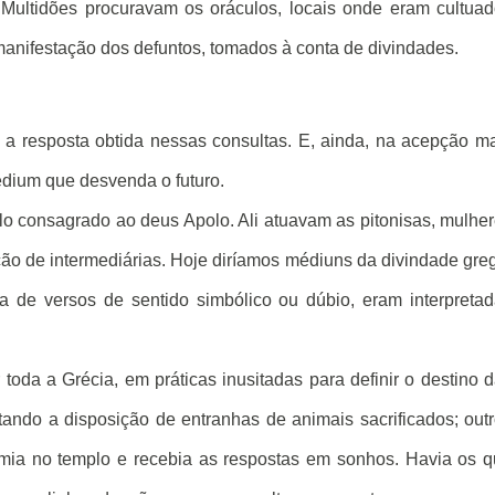
ultidões procuravam os oráculos, locais onde eram cultua
 manifestação dos defuntos, tomados à conta de divindades.
a resposta obtida nessas consultas. E, ainda, na acepção m
médium que desvenda o futuro.
o consagrado ao deus Apolo. Ali atuavam as pitonisas, mulhe
ão de intermediárias. Hoje diríamos médiuns da divindade gre
a de versos de sentido simbólico ou dúbio, eram interpreta
oda a Grécia, em práticas inusitadas para definir o destino 
tando a disposição de entranhas de animais sacrificados; out
rmia no templo e recebia as respostas em sonhos. Havia os 