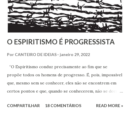
O ESPIRITISMO É PROGRESSISTA
Por
CANTEIRO DE IDEIAS
janeiro 29, 2022
“O Espiritismo conduz precisamente ao fim que se
propõe todos os homens de progresso. É, pois, impossível
que, mesmo sem se conhecer, eles não se encontrem em
certos pontos e que, quando se conhecerem, não se deem -
a mão para marchar, na mesma rota ao encontro de seus
COMPARTILHAR
18 COMENTÁRIOS
READ MORE »
inimigos comuns: os preconceitos sociais, a rotina, o
fanatismo, a intolerância e a ignorância.” Revista Espírita –
junho de 1868, (Kardec, 2018), p.174 Viver o Espiritismo