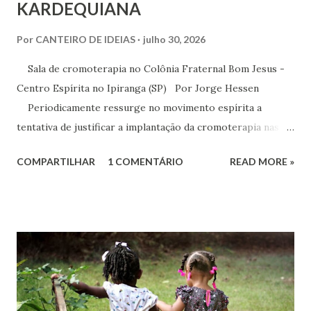
KARDEQUIANA
Por
CANTEIRO DE IDEIAS
julho 30, 2026
Sala de cromoterapia no Colônia Fraternal Bom Jesus -
Centro Espírita no Ipiranga (SP) Por Jorge Hessen
Periodicamente ressurge no movimento espírita a
tentativa de justificar a implantação da cromoterapia nas
atividades da Casa Espírita, apoiando-se em referências de
COMPARTILHAR
1 COMENTÁRIO
READ MORE »
Joanna de Ângelis, especialmente na obra Plenitude .
Entretanto, essa interpretação não encontra respaldo na
Codificação e desconsidera o método científico-doutrinário
estabelecido por Allan Kardec. Em Plenitude ,
Joanna de Ângelis menciona a helioterapia e faz alusões à
cromoterapia no contexto da preservação da saúde física e
psíquica. Em nenhum momento, porém, recomenda sua
adoção como prática institucional do Espiritismo. Há