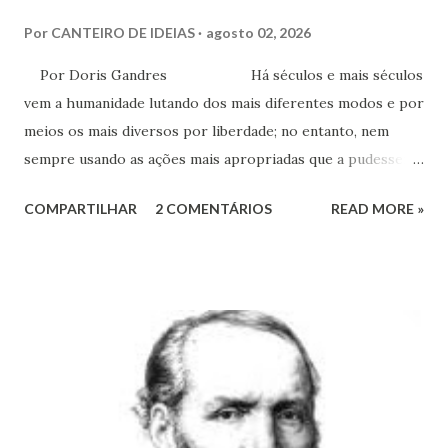
Por
CANTEIRO DE IDEIAS
agosto 02, 2026
Por Doris Gandres Há séculos e mais séculos
vem a humanidade lutando dos mais diferentes modos e por
meios os mais diversos por liberdade; no entanto, nem
sempre usando as ações mais apropriadas que a pudessem
conduzir à tão sonhada liberdade, ainda que somente no
COMPARTILHAR
2 COMENTÁRIOS
READ MORE »
aspecto material, terreno... Mesmo civilizações,
nações e países onde muitas vezes, aparentemente, reina a
liberdade, sob uma análise e uma observação mais acuradas,
encontramos muitas circunstâncias, situações e condições
onde vige pressão, opressão, cerceamento, coação e
censura. E não podemos falar apenas do ponto de vista
geral, social, de cidadania, de direitos humanos etc, mas
também de segmentos religiosos e, nesse campo,
lamentavelmente, o meio/movimento espírita não está