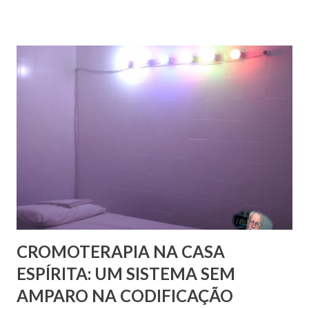
volume, recentemente publicado, que são cartas de amigos
a Pestalozzi. Em nenhum deles há uma única carta de
Pestalozzi a Rivail ou vice-versa. Pestalozzi sonhava
implantar seu método na França, a ponto de ter tido uma
entrevista com o próprio Napoleão Bonaparte, que aliás se
mostrou insensível aos seus planos. Escreveu em 1826 um
pequeno folheto sobre suas ideias em francês. Seria quase
impossível que não trocasse sequer um bilhete com Rivail,
que se assinava seu discípulo e se esforçava por divulgar
seu método em Paris. Pestalozzi, com seu caráter emotivo
e amoroso, não era de ...
CROMOTERAPIA NA CASA
ESPÍRITA: UM SISTEMA SEM
AMPARO NA CODIFICAÇÃO