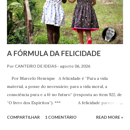
profunda diferença entre reconhecer a existência de um
recurso terapêutico e convertê-lo em atividade da Casa
Espírita.
A FÓRMULA DA FELICIDADE
Por
CANTEIRO DE IDEIAS
agosto 06, 2026
Por Marcelo Henrique A felicidade é “Para a vida
material, a posse do necessário; para a vida moral, a
consciência pura e a fé no futuro” (resposta ao item 922, de
“O livro dos Espíritos”). *** A felicidade parece ser
a maior busca da humanidade. Ser feliz é a pretensão, o
COMPARTILHAR
1 COMENTÁRIO
READ MORE »
desejo, a aspiração, o projeto de vida de cada criatura,
presente praticamente em todos os discursos ou quando o