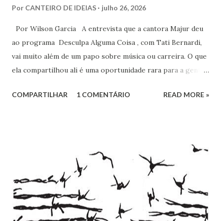
Por
CANTEIRO DE IDEIAS
julho 26, 2026
Por Wilson Garcia A entrevista que a cantora Majur deu
ao programa Desculpa Alguma Coisa , com Tati Bernardi,
vai muito além de um papo sobre música ou carreira. O que
ela compartilhou ali é uma oportunidade rara para a gente
refletir sobre coisas profundas: liberdade de consciência,
COMPARTILHAR
1 COMENTÁRIO
READ MORE »
identidade espiritual, pertencimento e intolerância
religiosa. Quando Majur conta como se aproximou
do Candomblé, não está falando só de uma escolha
religiosa. Ela fala de um processo de emancipação pessoal.
Ao dizer que deixar o ambiente evangélico não significou
abandonar Deus, mas sim se libertar de uma prisão, ela
expõe algo que muita gente vive: a busca por uma
espiritualidade que faça sentido com quem a gente
realmente é.