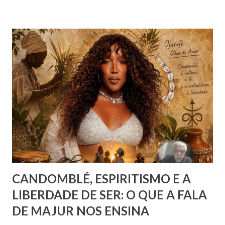
indivíduo seja perguntado a respeito do que deseja da vida.
Há que se distinguir, todavia e inicialmente, felicidade e
alegria. Esta última corresponde a instantes, momentos que
têm duração variável e que pertencem ao âmbito dos
sentimentos derivados de experiências específicas, onde se
pode compreender o alcance das emoções. Já a felicidade…
Ah, esta corresponde a um ideal de inspiração, como se,
figurativamente, estivéssemos diante da linha de chegada
de uma competição esportiva ou o ápice de uma monta...
CANDOMBLÉ, ESPIRITISMO E A
LIBERDADE DE SER: O QUE A FALA
DE MAJUR NOS ENSINA