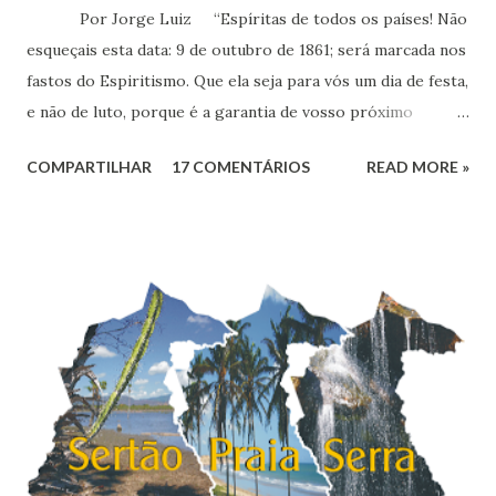
Por Jorge Luiz “Espíritas de todos os países! Não
esqueçais esta data: 9 de outubro de 1861; será marcada nos
fastos do Espiritismo. Que ela seja para vós um dia de festa,
e não de luto, porque é a garantia de vosso próximo
triunfo!” (Allan Kardec) Cento e sessenta e
COMPARTILHAR
17 COMENTÁRIOS
READ MORE »
quatro anos passados do Auto-de-Fé de Barcelona, um dos
últimos atos do Santo Ofício, na Espanha. O episódio
culminou com a apreensão e queima de 300 volumes e
brochuras sobre o Espiritismo - enviados por Allan Kardec
ao livreiro Maurice Lachâtre - por ordem do bispo de
Barcelona, D. Antonio Parlau y Termens, que assim
sentenciou: “A Igreja católica é universal, e os livros, sendo
contrários à fé católica, o governo não pode consentir que
eles vão perverter a moral e a religião de outr...