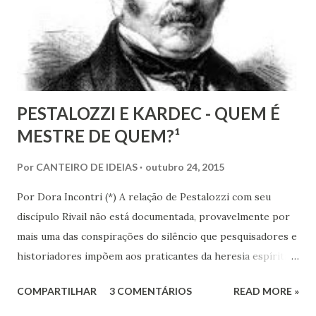
excluído, o que me parece profundamente contraditório
quando se tem algum conhecim...
PESTALOZZI E KARDEC - QUEM É
MESTRE DE QUEM?¹
Por
CANTEIRO DE IDEIAS
outubro 24, 2015
Por Dora Incontri (*) A relação de Pestalozzi com seu
discípulo Rivail não está documentada, provavelmente por
mais uma das conspirações do silêncio que pesquisadores e
historiadores impõem aos praticantes da heresia espírita
ou espiritualista. Digo isto, porque há 13 volumes de cartas
COMPARTILHAR
3 COMENTÁRIOS
READ MORE »
de Pestalozzi a amigos, familiares, discípulos, reis,
aristocratas, intelectuais da Europa inteira. Há um 14º