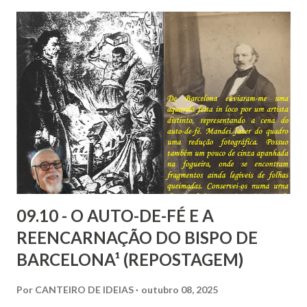
sem uma perspectiva social, seria desprezar aquilo que de
mais rico e produtivo por ele nos é ofertado. As relações
que a Doutrina Espírita estabelece com as questões sociais
e as ciências humanas, nos faculta, nos muni de
conhecimentos, condições e recursos para atravessarmos
as nossas encarnações como Espíritos mais atuantes com o
mundo social ao qual fazemos parte.
09.10 - O AUTO-DE-FÉ E A
REENCARNAÇÃO DO BISPO DE
BARCELONA¹ (REPOSTAGEM)
Por
CANTEIRO DE IDEIAS
outubro 08, 2025