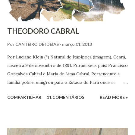
THEODORO CABRAL
Por
CANTEIRO DE IDEIAS
março 01, 2013
Por Luciano Klein (*) Natural de Itapipoca (imagem), Ceará,
nasceu a 9 de novembro de 1891. Foram seus pais: Francisco
Gonçalves Cabral e Maria de Lima Cabral. Pertencente a
família pobre, emigrou para o Estado do Pará onde se
iniciou na vida prática. Graças à sua inteligência e dedicação
COMPARTILHAR
11 COMENTÁRIOS
READ MORE »
nos estudos, adquiriu conhecimentos gerais, notadamente
de línguas, com rara facilidade, sem haver freqüentado
qualquer curso além da escola primária. Estes mesmos
atributos levaram-no ao jornalismo, no qual se projetou
com rapidez e brilhantismo.