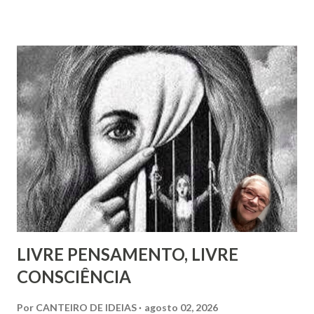
volume, recentemente publicado, que são cartas de amigos
a Pestalozzi. Em nenhum deles há uma única carta de
Pestalozzi a Rivail ou vice-versa. Pestalozzi sonhava
implantar seu método na França, a ponto de ter tido uma
entrevista com o próprio Napoleão Bonaparte, que aliás se
mostrou insensível aos seus planos. Escreveu em 1826 um
pequeno folheto sobre suas ideias em francês. Seria quase
impossível que não trocasse sequer um bilhete com Rivail,
que se assinava seu discípulo e se esforçava por divulgar
seu método em Paris. Pestalozzi, com seu caráter emotivo
e amoroso, não era de ...
LIVRE PENSAMENTO, LIVRE
CONSCIÊNCIA
Por
CANTEIRO DE IDEIAS
agosto 02, 2026