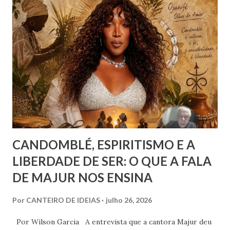
alegria. Esta última corresponde a instantes, momentos que
têm duração variável e que pertencem ao âmbito dos
sentimentos derivados de experiências específicas, onde se
pode compreender o alcance das emoções. Já a felicidade…
Ah, esta corresponde a um ideal de inspiração, como se,
figurativamente, estivéssemos diante da linha de chegada
de uma competição esportiva ou o ápice de uma monta...
CANDOMBLÉ, ESPIRITISMO E A
LIBERDADE DE SER: O QUE A FALA
DE MAJUR NOS ENSINA
Por
CANTEIRO DE IDEIAS
julho 26, 2026
Por Wilson Garcia A entrevista que a cantora Majur deu