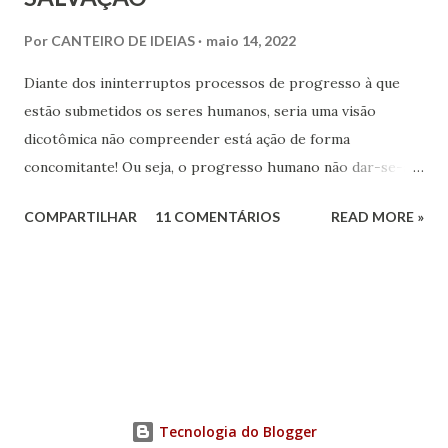
Por
CANTEIRO DE IDEIAS
maio 14, 2022
Diante dos ininterruptos processos de progresso à que
estão submetidos os seres humanos, seria uma visão
dicotômica não compreender está ação de forma
concomitante! Ou seja, o progresso humano não dar-se-á
apenas no campo espiritual, sem a ação do componente
COMPARTILHAR
11 COMENTÁRIOS
READ MORE »
social na formação do sujeito espiritual que atua na Terra.
Tecnologia do Blogger