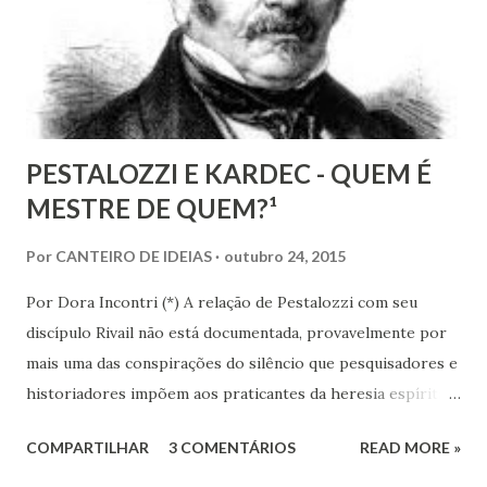
anos de seu nascimento. Bezerra casou-se...
PESTALOZZI E KARDEC - QUEM É
MESTRE DE QUEM?¹
Por
CANTEIRO DE IDEIAS
outubro 24, 2015
Por Dora Incontri (*) A relação de Pestalozzi com seu
discípulo Rivail não está documentada, provavelmente por
mais uma das conspirações do silêncio que pesquisadores e
historiadores impõem aos praticantes da heresia espírita
ou espiritualista. Digo isto, porque há 13 volumes de cartas
COMPARTILHAR
3 COMENTÁRIOS
READ MORE »
de Pestalozzi a amigos, familiares, discípulos, reis,
aristocratas, intelectuais da Europa inteira. Há um 14º