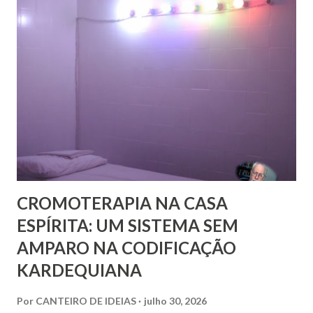
mais rico e produtivo por ele nos é ofertado. As relações
que a Doutrina Espírita estabelece com as questões sociais
e as ciências humanas, nos faculta, nos muni de
conhecimentos, condições e recursos para atravessarmos
as nossas encarnações como Espíritos mais atuantes com o
mundo social ao qual fazemos parte.
CROMOTERAPIA NA CASA
ESPÍRITA: UM SISTEMA SEM
AMPARO NA CODIFICAÇÃO
KARDEQUIANA
Por
CANTEIRO DE IDEIAS
julho 30, 2026