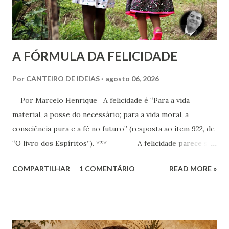
A FÓRMULA DA FELICIDADE
Por
CANTEIRO DE IDEIAS
agosto 06, 2026
Por Marcelo Henrique A felicidade é “Para a vida
material, a posse do necessário; para a vida moral, a
consciência pura e a fé no futuro” (resposta ao item 922, de
“O livro dos Espíritos”). *** A felicidade parece ser
a maior busca da humanidade. Ser feliz é a pretensão, o
COMPARTILHAR
1 COMENTÁRIO
READ MORE »
desejo, a aspiração, o projeto de vida de cada criatura,
presente praticamente em todos os discursos ou quando o
indivíduo seja perguntado a respeito do que deseja da vida.
Há que se distinguir, todavia e inicialmente, felicidade e