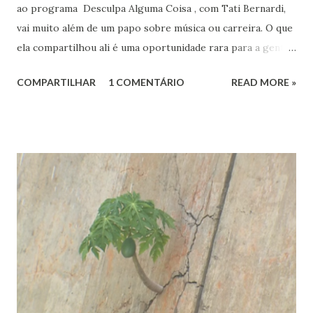
ao programa Desculpa Alguma Coisa , com Tati Bernardi,
vai muito além de um papo sobre música ou carreira. O que
ela compartilhou ali é uma oportunidade rara para a gente
refletir sobre coisas profundas: liberdade de consciência,
COMPARTILHAR
1 COMENTÁRIO
READ MORE »
identidade espiritual, pertencimento e intolerância
religiosa. Quando Majur conta como se aproximou
do Candomblé, não está falando só de uma escolha
religiosa. Ela fala de um processo de emancipação pessoal.
Ao dizer que deixar o ambiente evangélico não significou
abandonar Deus, mas sim se libertar de uma prisão, ela
expõe algo que muita gente vive: a busca por uma
espiritualidade que faça sentido com quem a gente
realmente é.