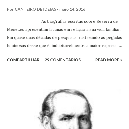
Por
CANTEIRO DE IDEIAS
maio 14, 2016
As biografias escritas sobre Bezerra de
Menezes apresentam lacunas em relação a sua vida familiar.
Em quase duas décadas de pesquisas, rastreando as pegadas
luminosas desse que é, indubitavelmente, a maior expressão
do Espiritismo no Brasil do século XIX, obtivemos alguns
COMPARTILHAR
29 COMENTÁRIOS
READ MORE »
documentos que nos permitem esclarecer um pouco mais
esse enigma. Mais recentemente, com a ajuda do amigo
Chrysógno Bezerra de Menezes, parente do Médico dos
Pobres residente no Rio de Janeiro, do pesquisador Jorge
Damas Martins e, particularmente, da querida amiga Lúcia
Bezerra, sobrinha-bisneta de Bezerra, residente em
Fortaleza, conseguimos montar a maior parte desse
intricado quebra-cabeças, cujas informações
compartilhamos neste mês em que relembramos os 180