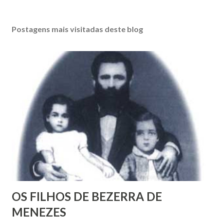
P
o
s
Postagens mais visitadas deste blog
t
a
r
u
m
c
o
m
e
n
t
á
r
i
o
OS FILHOS DE BEZERRA DE
MENEZES