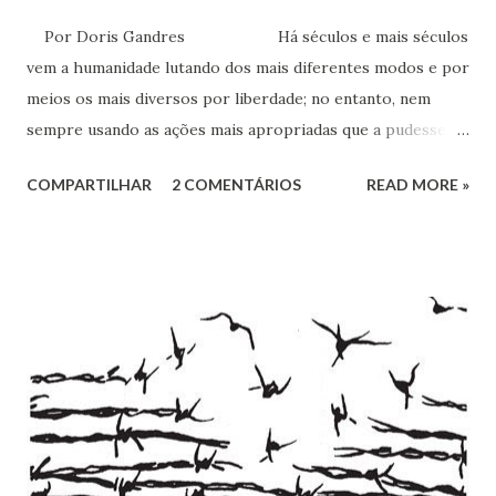
Por Doris Gandres Há séculos e mais séculos
vem a humanidade lutando dos mais diferentes modos e por
meios os mais diversos por liberdade; no entanto, nem
sempre usando as ações mais apropriadas que a pudessem
conduzir à tão sonhada liberdade, ainda que somente no
COMPARTILHAR
2 COMENTÁRIOS
READ MORE »
aspecto material, terreno... Mesmo civilizações,
nações e países onde muitas vezes, aparentemente, reina a
liberdade, sob uma análise e uma observação mais acuradas,
encontramos muitas circunstâncias, situações e condições
onde vige pressão, opressão, cerceamento, coação e
censura. E não podemos falar apenas do ponto de vista
geral, social, de cidadania, de direitos humanos etc, mas
também de segmentos religiosos e, nesse campo,
lamentavelmente, o meio/movimento espírita não está
excluído, o que me parece profundamente contraditório