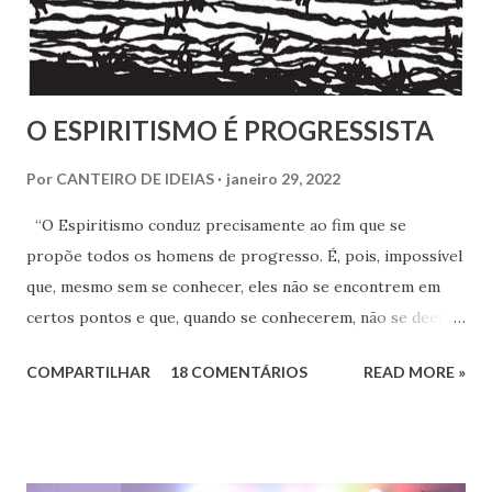
quando se tem algum conhecim...
O ESPIRITISMO É PROGRESSISTA
Por
CANTEIRO DE IDEIAS
janeiro 29, 2022
“O Espiritismo conduz precisamente ao fim que se
propõe todos os homens de progresso. É, pois, impossível
que, mesmo sem se conhecer, eles não se encontrem em
certos pontos e que, quando se conhecerem, não se deem -
a mão para marchar, na mesma rota ao encontro de seus
COMPARTILHAR
18 COMENTÁRIOS
READ MORE »
inimigos comuns: os preconceitos sociais, a rotina, o
fanatismo, a intolerância e a ignorância.” Revista Espírita –
junho de 1868, (Kardec, 2018), p.174 Viver o Espiritismo
sem uma perspectiva social, seria desprezar aquilo que de