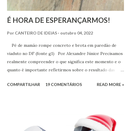
É HORA DE ESPERANÇARMOS!
Por
CANTEIRO DE IDEIAS
outubro 04, 2022
Pé de mamão rompe concreto e brota em paredão de
viaduto no DF (fonte g1) Por Alexandre Júnior Precisamos
realmente compreender o que significa este momento e o
quanto é importante refletirmos sobre o resultado das
urnas. Não é momento de desespero e sim de validarmos o
COMPARTILHAR
19 COMENTÁRIOS
READ MORE »
esperançar! A História do Brasil é feita de invasão,
colonização, escravização, exploração e morte. Seria
ingenuidade nossa imaginarmos que este tipo de política
não exerce influência na formação do nosso povo.