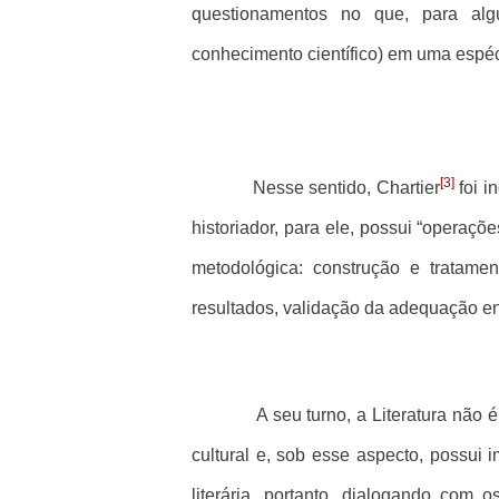
questionamentos no que, para alg
conhecimento científico) em uma espéci
[3]
Nesse sentido, Chartier
foi in
historiador, para ele, possui “operaç
metodológica: construção e tratamen
resultados, validação da adequação en
A seu turno, a Literatura nã
cultural e, sob esse aspecto, possui
literária, portanto, dialogando com o