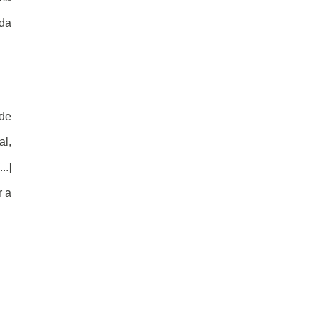
 da
 de
al,
..]
r a