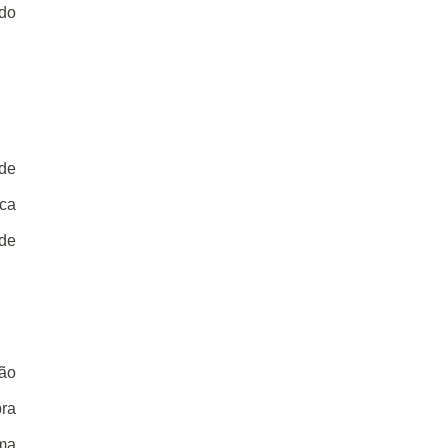
do
 de
ica
 de
ção
bra
uma