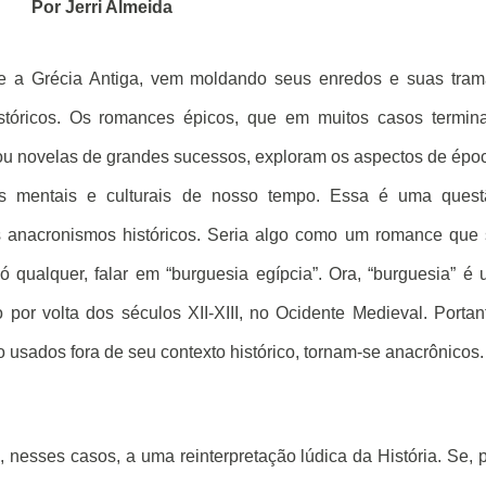
Por Jerri Almeida
sde a Grécia Antiga, vem moldando seus enredos e suas tra
históricos. Os romances épicos, que em muitos casos termi
ou novelas de grandes sucessos, exploram os aspectos de épo
os mentais e culturais de nosso tempo. Essa é uma quest
s anacronismos históricos. Seria algo como um romance que
 qualquer, falar em “burguesia egípcia”. Ora, “burguesia” é
por volta dos séculos XII-XIII, no Ocidente Medieval. Portan
 usados fora de seu contexto histórico, tornam-se anacrônicos.
e, nesses casos, a uma reinterpretação lúdica da História. Se, 