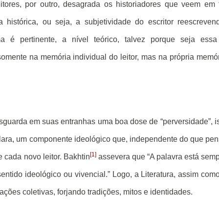
itores, por outro, desagrada os historiadores que veem em 
histórica, ou seja, a subjetividade do escritor reescreven
ma é pertinente, a nível teórico, talvez porque seja ess
mente na memória individual do leitor, mas na própria memó
resguarda em suas entranhas uma boa dose de “perversidade”, i
lara, um componente ideológico que, independente do que pe
[1]
 cada novo leitor. Bakhtin
assevera que “A palavra está sem
tido ideológico ou vivencial.” Logo, a Literatura, assim com
tações coletivas, forjando tradições, mitos e identidades.