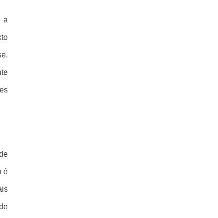
u a
xto
se.
nte
ões
 de
o é
ais
 de