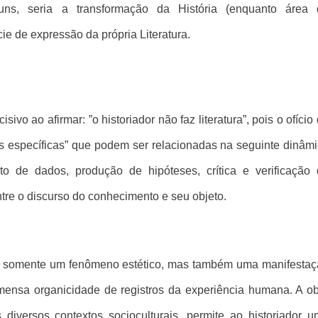
uns, seria a transformação da História (enquanto área 
e de expressão da própria Literatura.
cisivo ao afirmar: ”o historiador não faz literatura”, pois o ofício
ões específicas” que podem ser relacionadas na seguinte dinâm
to de dados, produção de hipóteses, crítica e verificação
tre o discurso do conhecimento e seu objeto.
o é somente um fenômeno estético, mas também uma manifesta
 imensa organicidade de registros da experiência humana. A o
s diversos contextos socioculturais, permite ao historiador 