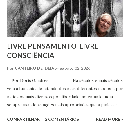
recurso terapêutico e convertê-lo em atividade da Casa
Espírita.
LIVRE PENSAMENTO, LIVRE
CONSCIÊNCIA
Por
CANTEIRO DE IDEIAS
agosto 02, 2026
Por Doris Gandres Há séculos e mais séculos
vem a humanidade lutando dos mais diferentes modos e por
meios os mais diversos por liberdade; no entanto, nem
sempre usando as ações mais apropriadas que a pudessem
conduzir à tão sonhada liberdade, ainda que somente no
COMPARTILHAR
2 COMENTÁRIOS
READ MORE »
aspecto material, terreno... Mesmo civilizações,
nações e países onde muitas vezes, aparentemente, reina a