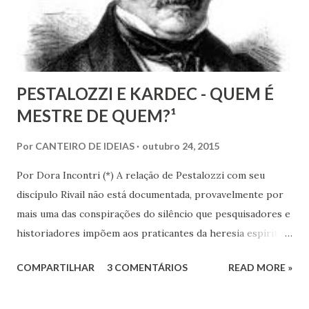
PESTALOZZI E KARDEC - QUEM É
MESTRE DE QUEM?¹
Por
CANTEIRO DE IDEIAS
outubro 24, 2015
Por Dora Incontri (*) A relação de Pestalozzi com seu
discípulo Rivail não está documentada, provavelmente por
mais uma das conspirações do silêncio que pesquisadores e
historiadores impõem aos praticantes da heresia espírita
ou espiritualista. Digo isto, porque há 13 volumes de cartas
COMPARTILHAR
3 COMENTÁRIOS
READ MORE »
de Pestalozzi a amigos, familiares, discípulos, reis,
aristocratas, intelectuais da Europa inteira. Há um 14º