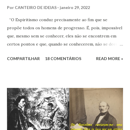
Por
CANTEIRO DE IDEIAS
janeiro 29, 2022
“O Espiritismo conduz precisamente ao fim que se
propõe todos os homens de progresso. É, pois, impossível
que, mesmo sem se conhecer, eles não se encontrem em
certos pontos e que, quando se conhecerem, não se deem -
a mão para marchar, na mesma rota ao encontro de seus
COMPARTILHAR
18 COMENTÁRIOS
READ MORE »
inimigos comuns: os preconceitos sociais, a rotina, o
fanatismo, a intolerância e a ignorância.” Revista Espírita –
junho de 1868, (Kardec, 2018), p.174 Viver o Espiritismo
sem uma perspectiva social, seria desprezar aquilo que de
mais rico e produtivo por ele nos é ofertado. As relações
que a Doutrina Espírita estabelece com as questões sociais
e as ciências humanas, nos faculta, nos muni de
conhecimentos, condições e recursos para atravessarmos
as nossas encarnações como Espíritos mais atuantes com o