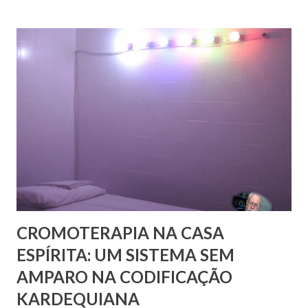
volume, recentemente publicado, que são cartas de amigos
a Pestalozzi. Em nenhum deles há uma única carta de
Pestalozzi a Rivail ou vice-versa. Pestalozzi sonhava
implantar seu método na França, a ponto de ter tido uma
entrevista com o próprio Napoleão Bonaparte, que aliás se
mostrou insensível aos seus planos. Escreveu em 1826 um
pequeno folheto sobre suas ideias em francês. Seria quase
impossível que não trocasse sequer um bilhete com Rivail,
que se assinava seu discípulo e se esforçava por divulgar
seu método em Paris. Pestalozzi, com seu caráter emotivo
e amoroso, não era de ...
CROMOTERAPIA NA CASA
ESPÍRITA: UM SISTEMA SEM
AMPARO NA CODIFICAÇÃO
KARDEQUIANA