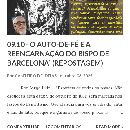
mundo social ao qual fazemos parte.
09.10 - O AUTO-DE-FÉ E A
REENCARNAÇÃO DO BISPO DE
BARCELONA¹ (REPOSTAGEM)
Por
CANTEIRO DE IDEIAS
outubro 08, 2025
Por Jorge Luiz “Espíritas de todos os países! Não
esqueçais esta data: 9 de outubro de 1861; será marcada nos
fastos do Espiritismo. Que ela seja para vós um dia de festa,
e não de luto, porque é a garantia de vosso próximo
triunfo!” (Allan Kardec) Cento e sessenta e
COMPARTILHAR
17 COMENTÁRIOS
READ MORE »
quatro anos passados do Auto-de-Fé de Barcelona, um dos