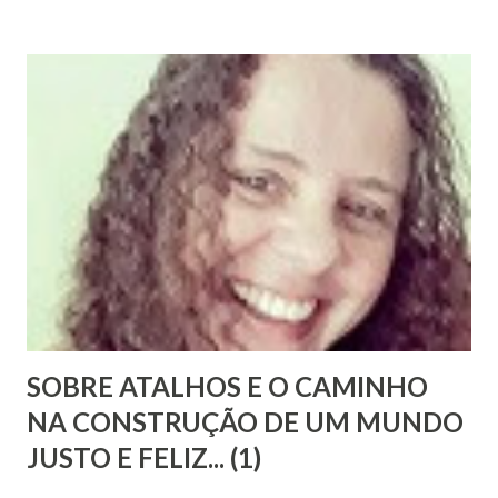
Chrysógno Bezerra de Menezes, parente do Médico dos
Pobres residente no Rio de Janeiro, do pesquisador Jorge
Damas Martins e, particularmente, da querida amiga Lúcia
Bezerra, sobrinha-bisneta de Bezerra, residente em
Fortaleza, conseguimos montar a maior parte desse
intricado quebra-cabeças, cujas informações
compartilhamos neste mês em que relembramos os 180
anos de seu nascimento. Bezerra casou-se...
SOBRE ATALHOS E O CAMINHO
NA CONSTRUÇÃO DE UM MUNDO
JUSTO E FELIZ... (1)