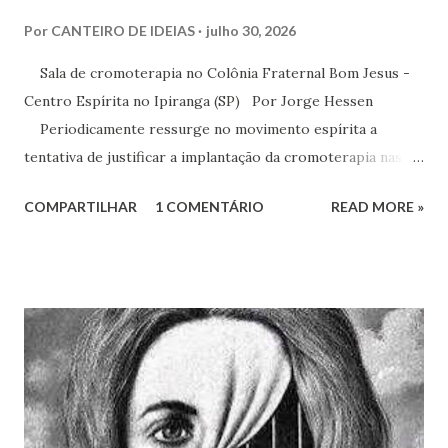
Por
CANTEIRO DE IDEIAS
julho 30, 2026
Sala de cromoterapia no Colônia Fraternal Bom Jesus -
Centro Espírita no Ipiranga (SP) Por Jorge Hessen
Periodicamente ressurge no movimento espírita a
tentativa de justificar a implantação da cromoterapia nas
atividades da Casa Espírita, apoiando-se em referências de
COMPARTILHAR
1 COMENTÁRIO
READ MORE »
Joanna de Ângelis, especialmente na obra Plenitude .
Entretanto, essa interpretação não encontra respaldo na
Codificação e desconsidera o método científico-doutrinário
estabelecido por Allan Kardec. Em Plenitude ,
Joanna de Ângelis menciona a helioterapia e faz alusões à
cromoterapia no contexto da preservação da saúde física e
psíquica. Em nenhum momento, porém, recomenda sua
adoção como prática institucional do Espiritismo. Há
profunda diferença entre reconhecer a existência de um