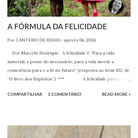
A FÓRMULA DA FELICIDADE
Por
CANTEIRO DE IDEIAS
agosto 06, 2026
Por Marcelo Henrique A felicidade é “Para a vida
material, a posse do necessário; para a vida moral, a
consciência pura e a fé no futuro” (resposta ao item 922, de
“O livro dos Espíritos”). *** A felicidade parece ser
a maior busca da humanidade. Ser feliz é a pretensão, o
COMPARTILHAR
1 COMENTÁRIO
READ MORE »
desejo, a aspiração, o projeto de vida de cada criatura,
presente praticamente em todos os discursos ou quando o
indivíduo seja perguntado a respeito do que deseja da vida.
Há que se distinguir, todavia e inicialmente, felicidade e
alegria. Esta última corresponde a instantes, momentos que