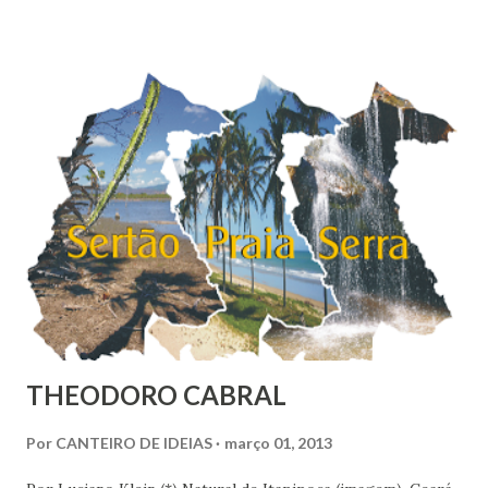
liberdade, sob uma análise e uma observação mais acuradas,
encontramos muitas circunstâncias, situações e condições
onde vige pressão, opressão, cerceamento, coação e
censura. E não podemos falar apenas do ponto de vista
geral, social, de cidadania, de direitos humanos etc, mas
também de segmentos religiosos e, nesse campo,
lamentavelmente, o meio/movimento espírita não está
excluído, o que me parece profundamente contraditório
quando se tem algum conhecim...
THEODORO CABRAL
Por
CANTEIRO DE IDEIAS
março 01, 2013