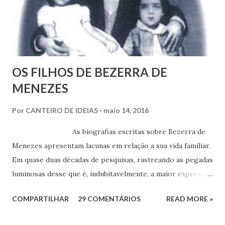
OS FILHOS DE BEZERRA DE
MENEZES
Por
CANTEIRO DE IDEIAS
maio 14, 2016
As biografias escritas sobre Bezerra de
Menezes apresentam lacunas em relação a sua vida familiar.
Em quase duas décadas de pesquisas, rastreando as pegadas
luminosas desse que é, indubitavelmente, a maior expressão
do Espiritismo no Brasil do século XIX, obtivemos alguns
COMPARTILHAR
29 COMENTÁRIOS
READ MORE »
documentos que nos permitem esclarecer um pouco mais
esse enigma. Mais recentemente, com a ajuda do amigo