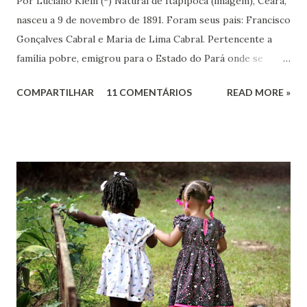
Por Luciano Klein (*) Natural de Itapipoca (imagem), Ceará,
nasceu a 9 de novembro de 1891. Foram seus pais: Francisco
Gonçalves Cabral e Maria de Lima Cabral. Pertencente a
família pobre, emigrou para o Estado do Pará onde se
iniciou na vida prática. Graças à sua inteligência e dedicação
COMPARTILHAR
11 COMENTÁRIOS
READ MORE »
nos estudos, adquiriu conhecimentos gerais, notadamente
de línguas, com rara facilidade, sem haver freqüentado
qualquer curso além da escola primária. Estes mesmos
atributos levaram-no ao jornalismo, no qual se projetou
com rapidez e brilhantismo.