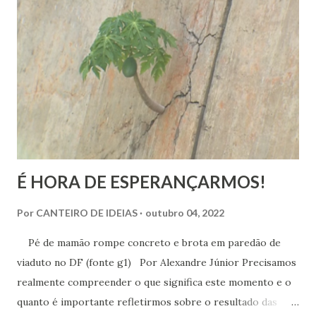
têm duração variável e que pertencem ao âmbito dos
sentimentos derivados de experiências específicas, onde se
pode compreender o alcance das emoções. Já a felicidade…
Ah, esta corresponde a um ideal de inspiração, como se,
figurativamente, estivéssemos diante da linha de chegada
de uma competição esportiva ou o ápice de uma monta...
É HORA DE ESPERANÇARMOS!
Por
CANTEIRO DE IDEIAS
outubro 04, 2022
Pé de mamão rompe concreto e brota em paredão de
viaduto no DF (fonte g1) Por Alexandre Júnior Precisamos
realmente compreender o que significa este momento e o
quanto é importante refletirmos sobre o resultado das