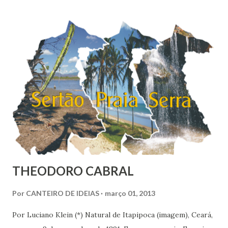
países pesquisados pela Gallup World Poll, que apontava
uma felicidade média de 6,8 no Brasil em 2010. O
Nordeste é a região mais feliz do Brasil, com nota média de
7,38. Se fosse considerado um país, nós nordestinos
ficaríamos em 9º na classificação global, entre belgas e
finlandeses. Apesar de ser considerada a região mais rica
do Brasil, o Sudoeste foi con...
THEODORO CABRAL
Por
CANTEIRO DE IDEIAS
março 01, 2013
Por Luciano Klein (*) Natural de Itapipoca (imagem), Ceará,