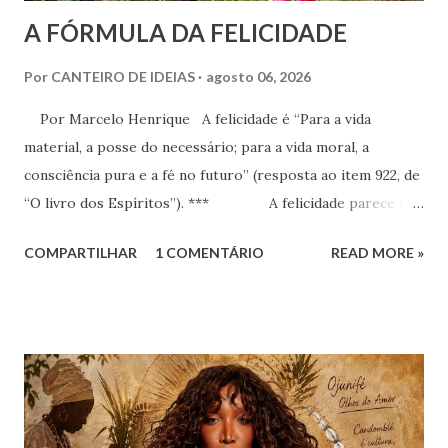
A FÓRMULA DA FELICIDADE
Por
CANTEIRO DE IDEIAS
agosto 06, 2026
Por Marcelo Henrique A felicidade é “Para a vida
material, a posse do necessário; para a vida moral, a
consciência pura e a fé no futuro” (resposta ao item 922, de
“O livro dos Espíritos”). *** A felicidade parece ser
a maior busca da humanidade. Ser feliz é a pretensão, o
COMPARTILHAR
1 COMENTÁRIO
READ MORE »
desejo, a aspiração, o projeto de vida de cada criatura,
presente praticamente em todos os discursos ou quando o
indivíduo seja perguntado a respeito do que deseja da vida.
Há que se distinguir, todavia e inicialmente, felicidade e
alegria. Esta última corresponde a instantes, momentos que
têm duração variável e que pertencem ao âmbito dos
sentimentos derivados de experiências específicas, onde se