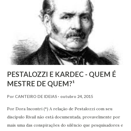
que a Doutrina Espírita estabelece com as questões sociais
e as ciências humanas, nos faculta, nos muni de
conhecimentos, condições e recursos para atravessarmos
as nossas encarnações como Espíritos mais atuantes com o
mundo social ao qual fazemos parte.
PESTALOZZI E KARDEC - QUEM É
MESTRE DE QUEM?¹
Por
CANTEIRO DE IDEIAS
outubro 24, 2015
Por Dora Incontri (*) A relação de Pestalozzi com seu
discípulo Rivail não está documentada, provavelmente por
mais uma das conspirações do silêncio que pesquisadores e