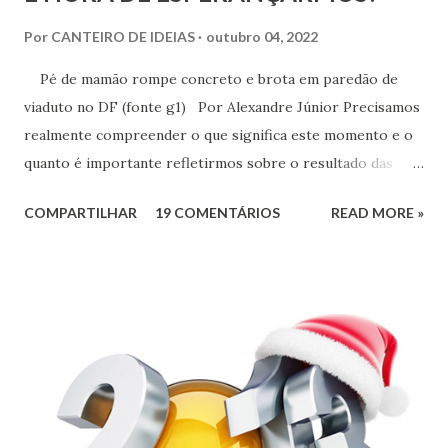
Por
CANTEIRO DE IDEIAS
outubro 04, 2022
Pé de mamão rompe concreto e brota em paredão de
viaduto no DF (fonte g1) Por Alexandre Júnior Precisamos
realmente compreender o que significa este momento e o
quanto é importante refletirmos sobre o resultado das
urnas. Não é momento de desespero e sim de validarmos o
COMPARTILHAR
19 COMENTÁRIOS
READ MORE »
esperançar! A História do Brasil é feita de invasão,
colonização, escravização, exploração e morte. Seria
ingenuidade nossa imaginarmos que este tipo de política
não exerce influência na formação do nosso povo.