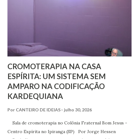
também de segmentos religiosos e, nesse campo,
lamentavelmente, o meio/movimento espírita não está
excluído, o que me parece profundamente contraditório
quando se tem algum conhecim...
CROMOTERAPIA NA CASA
ESPÍRITA: UM SISTEMA SEM
AMPARO NA CODIFICAÇÃO
KARDEQUIANA
Por
CANTEIRO DE IDEIAS
julho 30, 2026
Sala de cromoterapia no Colônia Fraternal Bom Jesus -
Centro Espírita no Ipiranga (SP) Por Jorge Hessen