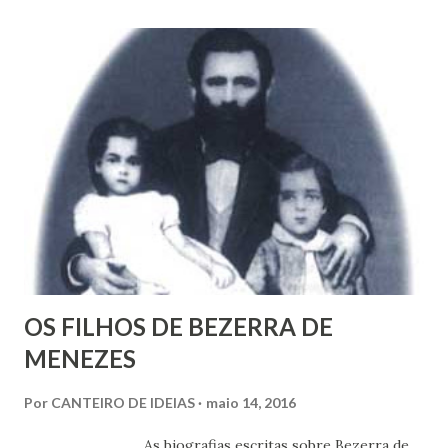
t
a
r
u
m
c
o
m
e
n
t
á
r
i
o
OS FILHOS DE BEZERRA DE
MENEZES
Por
CANTEIRO DE IDEIAS
maio 14, 2016
As biografias escritas sobre Bezerra de