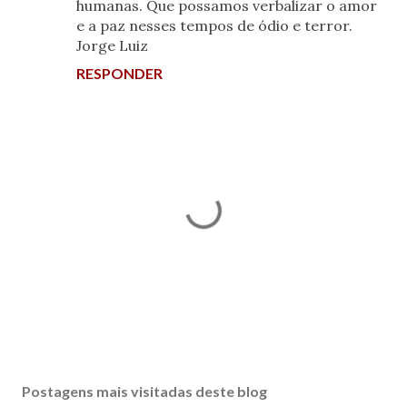
humanas. Que possamos verbalizar o amor
e a paz nesses tempos de ódio e terror.
Jorge Luiz
RESPONDER
P
o
s
Postagens mais visitadas deste blog