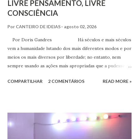
LIVRE PENSAMENTO, LIVRE
CONSCIÊNCIA
Por
CANTEIRO DE IDEIAS
agosto 02, 2026
Por Doris Gandres Há séculos e mais séculos
vem a humanidade lutando dos mais diferentes modos e por
meios os mais diversos por liberdade; no entanto, nem
sempre usando as ações mais apropriadas que a pudessem
conduzir à tão sonhada liberdade, ainda que somente no
COMPARTILHAR
2 COMENTÁRIOS
READ MORE »
aspecto material, terreno... Mesmo civilizações,
nações e países onde muitas vezes, aparentemente, reina a
liberdade, sob uma análise e uma observação mais acuradas,
encontramos muitas circunstâncias, situações e condições
onde vige pressão, opressão, cerceamento, coação e
censura. E não podemos falar apenas do ponto de vista
geral, social, de cidadania, de direitos humanos etc, mas