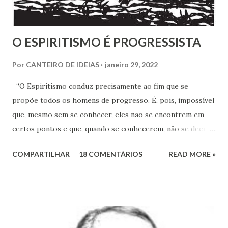
O ESPIRITISMO É PROGRESSISTA
Por
CANTEIRO DE IDEIAS
janeiro 29, 2022
“O Espiritismo conduz precisamente ao fim que se
propõe todos os homens de progresso. É, pois, impossível
que, mesmo sem se conhecer, eles não se encontrem em
certos pontos e que, quando se conhecerem, não se deem -
a mão para marchar, na mesma rota ao encontro de seus
COMPARTILHAR
18 COMENTÁRIOS
READ MORE »
inimigos comuns: os preconceitos sociais, a rotina, o
fanatismo, a intolerância e a ignorância.” Revista Espírita –
junho de 1868, (Kardec, 2018), p.174 Viver o Espiritismo
sem uma perspectiva social, seria desprezar aquilo que de
mais rico e produtivo por ele nos é ofertado. As relações