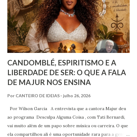
pode compreender o alcance das emoções. Já a felicidade…
Ah, esta corresponde a um ideal de inspiração, como se,
figurativamente, estivéssemos diante da linha de chegada
de uma competição esportiva ou o ápice de uma monta...
CANDOMBLÉ, ESPIRITISMO E A
LIBERDADE DE SER: O QUE A FALA
DE MAJUR NOS ENSINA
Por
CANTEIRO DE IDEIAS
julho 26, 2026
Por Wilson Garcia A entrevista que a cantora Majur deu
ao programa Desculpa Alguma Coisa , com Tati Bernardi,
vai muito além de um papo sobre música ou carreira. O que
ela compartilhou ali é uma oportunidade rara para a gente