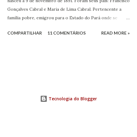
nasceu a 9 de novembro de 1891. Foram seus pais: Francisco
Gonçalves Cabral e Maria de Lima Cabral. Pertencente a
família pobre, emigrou para o Estado do Pará onde se
iniciou na vida prática. Graças à sua inteligência e dedicação
COMPARTILHAR
11 COMENTÁRIOS
READ MORE »
nos estudos, adquiriu conhecimentos gerais, notadamente
de línguas, com rara facilidade, sem haver freqüentado
qualquer curso além da escola primária. Estes mesmos
atributos levaram-no ao jornalismo, no qual se projetou
com rapidez e brilhantismo.
Tecnologia do Blogger