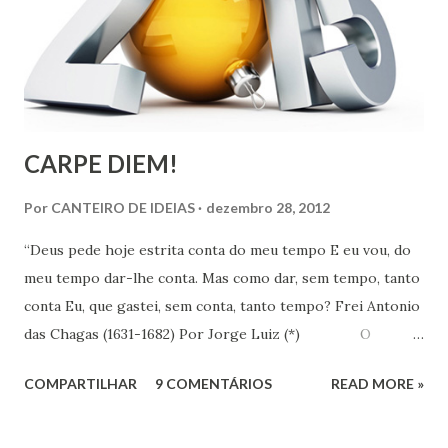
CARPE DIEM!
Por
CANTEIRO DE IDEIAS
dezembro 28, 2012
“Deus pede hoje estrita conta do meu tempo E eu vou, do
meu tempo dar-lhe conta. Mas como dar, sem tempo, tanto
conta Eu, que gastei, sem conta, tanto tempo? Frei Antonio
das Chagas (1631-1682) Por Jorge Luiz (*) O
Instituto de Pesquisa Econômica Aplicada (IPEA) divulgou
COMPARTILHAR
9 COMENTÁRIOS
READ MORE »
no dia 18 último, resultado de pesquisa que revela que em
uma escala de 0 a 10, os brasileiros dão em média 7,1 para
suas vidas. Esse nível colocaria o Brasil em 16º entre os 147