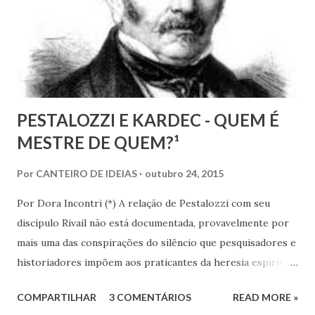
as nossas encarnações como Espíritos mais atuantes com o
mundo social ao qual fazemos parte.
PESTALOZZI E KARDEC - QUEM É
MESTRE DE QUEM?¹
Por
CANTEIRO DE IDEIAS
outubro 24, 2015
Por Dora Incontri (*) A relação de Pestalozzi com seu
discípulo Rivail não está documentada, provavelmente por
mais uma das conspirações do silêncio que pesquisadores e
historiadores impõem aos praticantes da heresia espírita
ou espiritualista. Digo isto, porque há 13 volumes de cartas
COMPARTILHAR
3 COMENTÁRIOS
READ MORE »
de Pestalozzi a amigos, familiares, discípulos, reis,