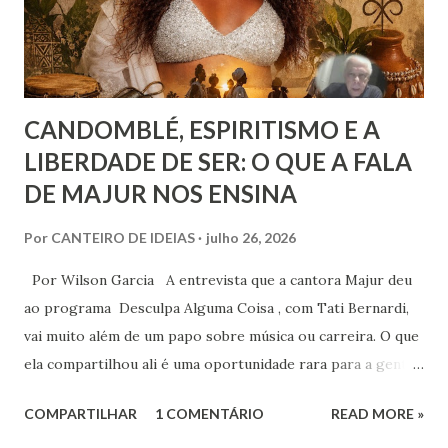
quando se tem algum conhecim...
CANDOMBLÉ, ESPIRITISMO E A
LIBERDADE DE SER: O QUE A FALA
DE MAJUR NOS ENSINA
Por
CANTEIRO DE IDEIAS
julho 26, 2026
Por Wilson Garcia A entrevista que a cantora Majur deu
ao programa Desculpa Alguma Coisa , com Tati Bernardi,
vai muito além de um papo sobre música ou carreira. O que
ela compartilhou ali é uma oportunidade rara para a gente
refletir sobre coisas profundas: liberdade de consciência,
COMPARTILHAR
1 COMENTÁRIO
READ MORE »
identidade espiritual, pertencimento e intolerância