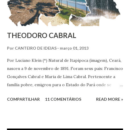
THEODORO CABRAL
Por
CANTEIRO DE IDEIAS
março 01, 2013
Por Luciano Klein (*) Natural de Itapipoca (imagem), Ceará,
nasceu a 9 de novembro de 1891. Foram seus pais: Francisco
Gonçalves Cabral e Maria de Lima Cabral. Pertencente a
família pobre, emigrou para o Estado do Pará onde se
iniciou na vida prática. Graças à sua inteligência e dedicação
COMPARTILHAR
11 COMENTÁRIOS
READ MORE »
nos estudos, adquiriu conhecimentos gerais, notadamente
de línguas, com rara facilidade, sem haver freqüentado
qualquer curso além da escola primária. Estes mesmos
atributos levaram-no ao jornalismo, no qual se projetou