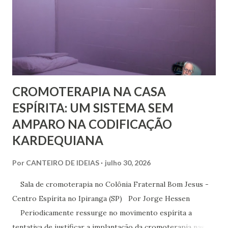
compartilhamos neste mês em que relembramos os 180
anos de seu nascimento. Bezerra casou-se...
CROMOTERAPIA NA CASA
ESPÍRITA: UM SISTEMA SEM
AMPARO NA CODIFICAÇÃO
KARDEQUIANA
Por
CANTEIRO DE IDEIAS
julho 30, 2026
Sala de cromoterapia no Colônia Fraternal Bom Jesus -
Centro Espírita no Ipiranga (SP) Por Jorge Hessen
Periodicamente ressurge no movimento espírita a
tentativa de justificar a implantação da cromoterapia nas