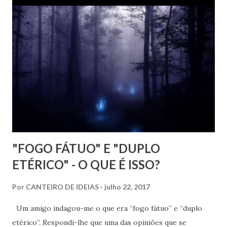
com rapidez e brilhantismo.
"FOGO FÁTUO" E "DUPLO
ETÉRICO" - O QUE É ISSO?
Por
CANTEIRO DE IDEIAS
julho 22, 2017
Um amigo indagou-me o que era “fogo fátuo” e “duplo
etérico”. Respondi-lhe que uma das opiniões que se