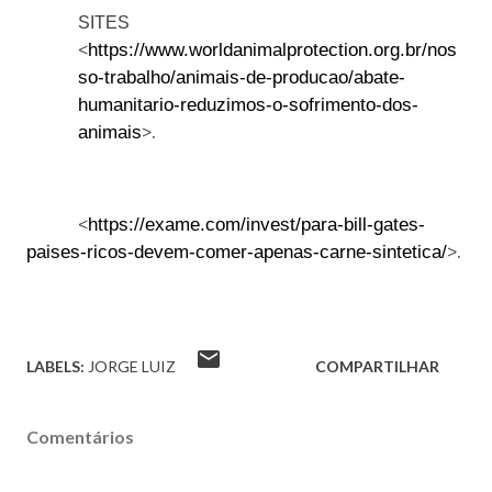
SITES
<
https://www.worldanimalprotection.org.br/nos
so-trabalho/animais-de-producao/abate-
humanitario-reduzimos-o-sofrimento-dos-
>.
animais
<
https://exame.com/invest/para-bill-gates-
>.
paises-ricos-devem-comer-apenas-carne-sintetica/
LABELS:
JORGE LUIZ
COMPARTILHAR
Comentários