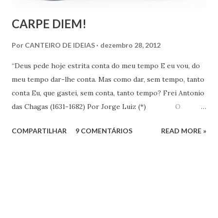
CARPE DIEM!
Por
CANTEIRO DE IDEIAS
dezembro 28, 2012
“Deus pede hoje estrita conta do meu tempo E eu vou, do
meu tempo dar-lhe conta. Mas como dar, sem tempo, tanto
conta Eu, que gastei, sem conta, tanto tempo? Frei Antonio
das Chagas (1631-1682) Por Jorge Luiz (*) O
Instituto de Pesquisa Econômica Aplicada (IPEA) divulgou
COMPARTILHAR
9 COMENTÁRIOS
READ MORE »
no dia 18 último, resultado de pesquisa que revela que em
uma escala de 0 a 10, os brasileiros dão em média 7,1 para
suas vidas. Esse nível colocaria o Brasil em 16º entre os 147
países pesquisados pela Gallup World Poll, que apontava
uma felicidade média de 6,8 no Brasil em 2010. O
Nordeste é a região mais feliz do Brasil, com nota média de
7,38. Se fosse considerado um país, nós nordestinos