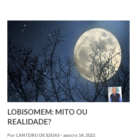
religiosa. Quando Majur conta como se aproximou
do Candomblé, não está falando só de uma escolha
religiosa. Ela fala de um processo de emancipação pessoal.
Ao dizer que deixar o ambiente evangélico não significou
abandonar Deus, mas sim se libertar de uma prisão, ela
expõe algo que muita gente vive: a busca por uma
espiritualidade que faça sentido com quem a gente
realmente é.
LOBISOMEM: MITO OU
REALIDADE?
Por
CANTEIRO DE IDEIAS
agosto 14, 2022