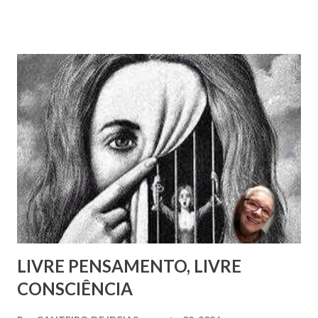
aristocratas, intelectuais da Europa inteira. Há um 14º
volume, recentemente publicado, que são cartas de amigos
a Pestalozzi. Em nenhum deles há uma única carta de
Pestalozzi a Rivail ou vice-versa. Pestalozzi sonhava
implantar seu método na França, a ponto de ter tido uma
entrevista com o próprio Napoleão Bonaparte, que aliás se
mostrou insensível aos seus planos. Escreveu em 1826 um
pequeno folheto sobre suas ideias em francês. Seria quase
impossível que não trocasse sequer um bilhete com Rivail,
que se assinava seu discípulo e se esforçava por divulgar
seu método em Paris. Pestalozzi, com seu caráter emotivo
e amoroso, não era de ...
LIVRE PENSAMENTO, LIVRE
CONSCIÊNCIA