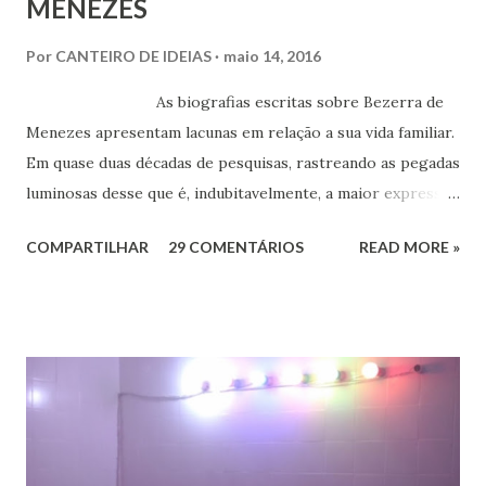
MENEZES
Por
CANTEIRO DE IDEIAS
maio 14, 2016
As biografias escritas sobre Bezerra de
Menezes apresentam lacunas em relação a sua vida familiar.
Em quase duas décadas de pesquisas, rastreando as pegadas
luminosas desse que é, indubitavelmente, a maior expressão
do Espiritismo no Brasil do século XIX, obtivemos alguns
COMPARTILHAR
29 COMENTÁRIOS
READ MORE »
documentos que nos permitem esclarecer um pouco mais
esse enigma. Mais recentemente, com a ajuda do amigo
Chrysógno Bezerra de Menezes, parente do Médico dos
Pobres residente no Rio de Janeiro, do pesquisador Jorge
Damas Martins e, particularmente, da querida amiga Lúcia
Bezerra, sobrinha-bisneta de Bezerra, residente em
Fortaleza, conseguimos montar a maior parte desse
intricado quebra-cabeças, cujas informações