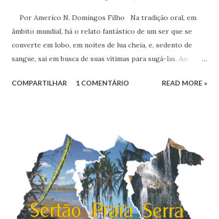
Por Americo N. Domingos Filho Na tradição oral, em
âmbito mundial, há o relato fantástico de um ser que se
converte em lobo, em noites de lua cheia, e, sedento de
sangue, sai em busca de suas vítimas para sugá-las. Ao
amanhecer, assume de novo as características de uma
COMPARTILHAR
1 COMENTÁRIO
READ MORE »
pessoa comum. Essa lenda revela um ser amaldiçoado, que
se torna parte homem e parte lobo, produzindo muito
temor, principalmente nas crianças e, igualmente, em
muitos adultos, especialmente os moradores de áreas
rurais.