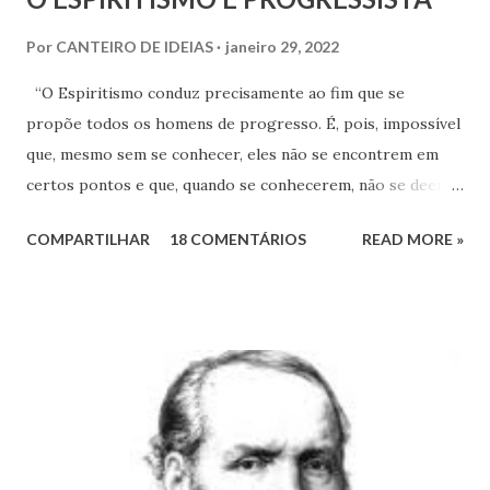
Por
CANTEIRO DE IDEIAS
janeiro 29, 2022
“O Espiritismo conduz precisamente ao fim que se
propõe todos os homens de progresso. É, pois, impossível
que, mesmo sem se conhecer, eles não se encontrem em
certos pontos e que, quando se conhecerem, não se deem -
a mão para marchar, na mesma rota ao encontro de seus
COMPARTILHAR
18 COMENTÁRIOS
READ MORE »
inimigos comuns: os preconceitos sociais, a rotina, o
fanatismo, a intolerância e a ignorância.” Revista Espírita –
junho de 1868, (Kardec, 2018), p.174 Viver o Espiritismo
sem uma perspectiva social, seria desprezar aquilo que de
mais rico e produtivo por ele nos é ofertado. As relações
que a Doutrina Espírita estabelece com as questões sociais
e as ciências humanas, nos faculta, nos muni de
conhecimentos, condições e recursos para atravessarmos