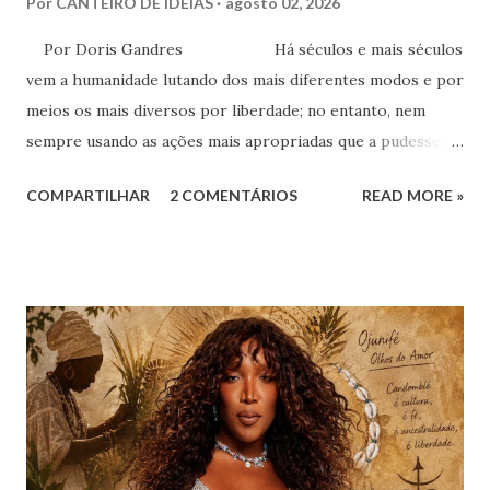
Por
CANTEIRO DE IDEIAS
agosto 02, 2026
Por Doris Gandres Há séculos e mais séculos
vem a humanidade lutando dos mais diferentes modos e por
meios os mais diversos por liberdade; no entanto, nem
sempre usando as ações mais apropriadas que a pudessem
conduzir à tão sonhada liberdade, ainda que somente no
COMPARTILHAR
2 COMENTÁRIOS
READ MORE »
aspecto material, terreno... Mesmo civilizações,
nações e países onde muitas vezes, aparentemente, reina a
liberdade, sob uma análise e uma observação mais acuradas,
encontramos muitas circunstâncias, situações e condições
onde vige pressão, opressão, cerceamento, coação e
censura. E não podemos falar apenas do ponto de vista
geral, social, de cidadania, de direitos humanos etc, mas
também de segmentos religiosos e, nesse campo,
lamentavelmente, o meio/movimento espírita não está
excluído, o que me parece profundamente contraditório