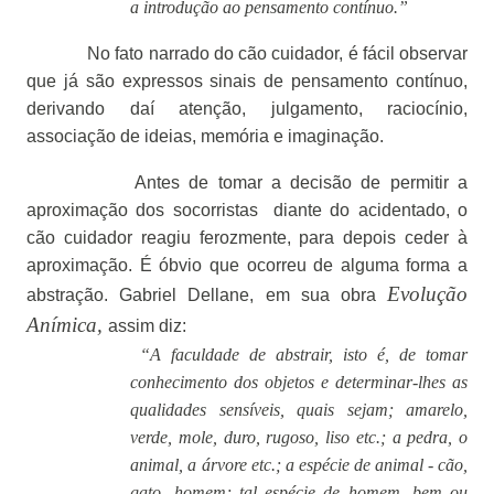
a introdução ao pensamento contínuo.”
No fato narrado do cão cuidador, é fácil observar
que já são expressos sinais de pensamento contínuo,
derivando daí atenção, julgamento, raciocínio,
associação de ideias, memória e imaginação.
Antes de tomar a decisão de permitir a
aproximação dos socorristas
diante do acidentado, o
cão cuidador reagiu ferozmente, para depois ceder à
aproximação. É óbvio que ocorreu de alguma forma a
Evolução
abstração. Gabriel Dellane, em sua obra
Anímica,
assim diz:
“A faculdade de abstrair, isto é, de tomar
conhecimento dos objetos e determinar-lhes as
qualidades sensíveis, quais sejam; amarelo,
verde, mole, duro, rugoso, liso etc.; a pedra, o
animal, a árvore etc.; a espécie de animal - cão,
gato, homem; tal espécie de homem, bem ou