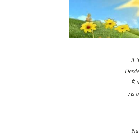
A 
Desd
É
As 
N