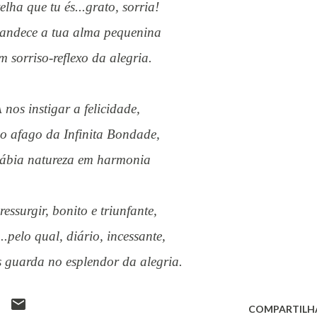
telha que tu és...grato, sorria!
randece a tua alma pequenina
om sorriso-reflexo da alegria.
A nos instigar a felicidade,
o afago da Infinita Bondade,
 sábia natureza em harmonia
 ressurgir, bonito e triunfante,
l...pelo qual, diário, incessante,
s guarda no esplendor da alegria.
COMPARTILH