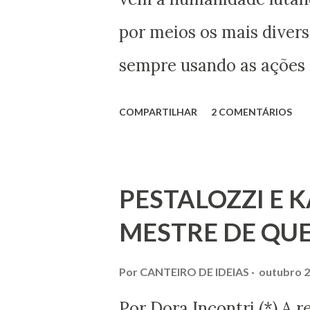
conseguimos montar a ma
por meios os mais divers
quebra-cabeças, cujas 
sempre usando as ações
mês em que relembramos
conduzir à tão sonhada 
COMPARTILHAR
2 COMENTÁRIOS
Bezerra casou-se..
aspecto material, ter
nações e países onde mui
PESTALOZZI E 
liberdade, sob uma anál
MESTRE DE QU
acuradas, encontramos m
condições onde vige pre
Por
CANTEIRO DE IDEIAS
outubro 2
coação e censura. E não
Por Dora Incontri (*) A 