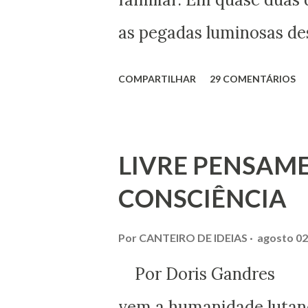
as pegadas luminosas des
maior expressão do Espir
COMPARTILHAR
29 COMENTÁRIOS
obtivemos alguns docum
esclarecer um pouco mai
LIVRE PENSAME
recentemente, com a aj
CONSCIÊNCIA
de Menezes, parente do 
Rio de Janeiro, do pesqu
Por
CANTEIRO DE IDEIAS
agosto 02
particularmente, da quer
Por Doris Gandres 
sobrinha-bisneta de Beze
vem a humanidade lutan