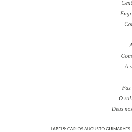
Cen
Eng
C
Com
A
Faz
O so
Deus no
LABELS:
CARLOS AUGUSTO GUIMARÃES