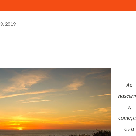
3, 2019
Ao
nascer
s,
começ
os a