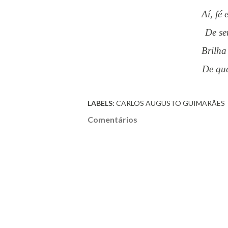
Aí, f
De s
Brilh
De q
LABELS:
CARLOS AUGUSTO GUIMARÃES
Comentários