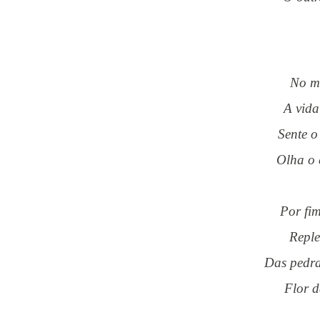
No 
A vid
Sente 
Olha o
Por f
Repl
Das ped
Flor 