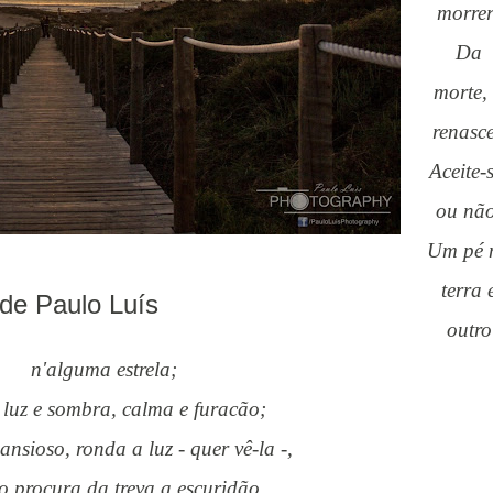
morrer
Da
morte,
renasce
Aceite-s
ou não
Um pé na
terra 
de Paulo Luís
outro
n'alguma estrela;
 luz e sombra, calma e furacão;
 ansioso, ronda a luz - quer vê-la -,
ro procura da treva a escuridão.