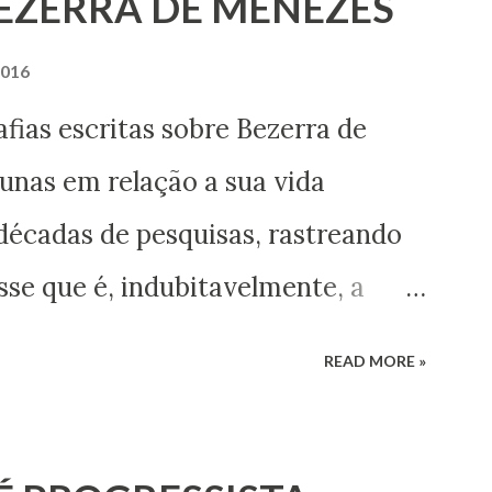
BEZERRA DE MENEZES
2016
ritas sobre Bezerra de
nas em relação a sua vida
décadas de pesquisas, rastreando
se que é, indubitavelmente, a
itismo no Brasil do século XIX,
READ MORE »
entos que nos permitem
s esse enigma. Mais