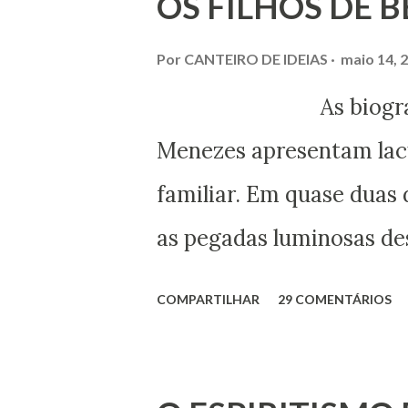
OS FILHOS DE 
Por
CANTEIRO DE IDEIAS
maio 14, 
As biografias esc
Menezes apresentam lacu
familiar. Em quase duas 
as pegadas luminosas des
maior expressão do Espir
COMPARTILHAR
29 COMENTÁRIOS
obtivemos alguns docum
esclarecer um pouco mai