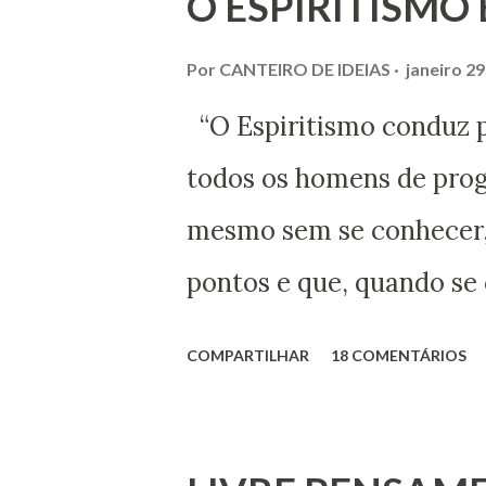
O ESPIRITISMO
recentemente, com a aj
de Menezes, parente do 
Por
CANTEIRO DE IDEIAS
janeiro 29
Rio de Janeiro, do pesqu
“O Espiritismo conduz p
particularmente, da quer
todos os homens de progr
sobrinha-bisneta de Beze
mesmo sem se conhecer,
conseguimos montar a ma
pontos e que, quando se
quebra-cabeças, cujas 
para marchar, na mesma 
COMPARTILHAR
18 COMENTÁRIOS
mês em que relembramos
comuns: os preconceitos s
Bezerra casou-se..
intolerância e a ignorânc